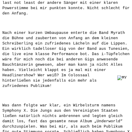
last not least der andere Sänger mit einer klaren
Powerstimme bei mir punkten konnte. Nicht schlecht für
den Anfang.
Nach einer kurzen Umbaupause enterte die Band Myrath
die Bühne und zauberten von Anfang an dem kleinen
Schreiberling ein zufriedenes Lächeln auf die Lippen.
Ein wirklich tadelloser Gig von der Band aus Tunesien,
die live eine klasse Performance bot. Das i-Tüpfelchen
wäre für mich noch die bei anderen Gigs anwesende
Bauchtänzerin gewesen, aber man kann ja nicht Alles
haben. Vielleicht klappt es ja mal mit einer
Headlinershow? Wer weiß? Im
Colossaal
hinterließen sie jedenfalls ein mehr als
zufriedenes Publikum!
Was dann folgte war klar, ein Wirbelsturm namens
Symphony X. Die Jungs aus den Vereinigten Staaten
ließen natürlich nichts anbrennen und legten gleich
damit los, fast das gesamte neue Album „Underworld“
durchzuspielen. Was bei mir, als auch beim Publikum
für gute Stimmung sorgte. Schließlich haben Symphony X