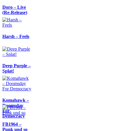
Doro – Live
(Re-Release)
Harsh – Feels
Deep Purple –
Splat!
Komahawk –
Doomsday
For
Democracy
FB1964 –
Punk und so