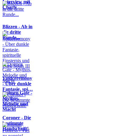
Interview mit
Charly
Blizzen - Ab in
die dritte
Runde...
Voidceremony
- Über dunkle
Fantasie, spi…
Dolmen Gate -
Mythos,
Melodie und
Macht
Coroner - Die
bestimmte
Handschrift!