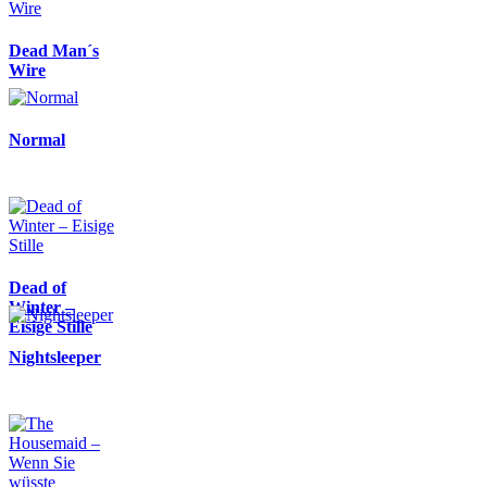
Dead Man´s
Wire
Normal
Dead of
Winter –
Eisige Stille
Nightsleeper