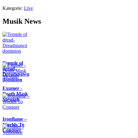
Kategorie:
Live
Musik News
Temple of
dread-
Dreadspawn
dominion
Exumer -
Death Mask
Messiah
Ironflame –
Worlds To
Conquer