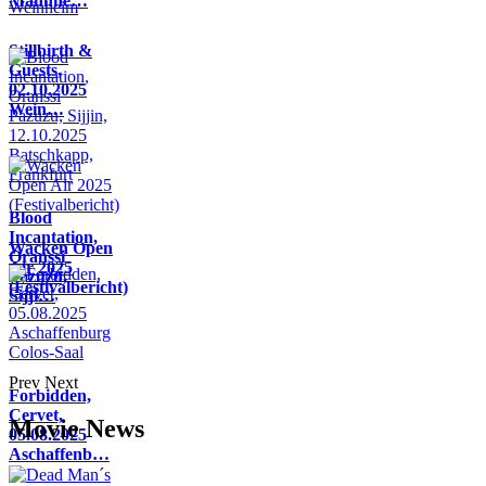
Mannhe…
Stillbirth &
Guests,
02.10.2025
Wein…
Blood
Incantation,
Wacken Open
Oranssi
Air 2025
Pazuzu,
(Festivalbericht)
Sijji…
Prev
Next
Forbidden,
Cervet,
Movie News
05.08.2025
Aschaffenb…