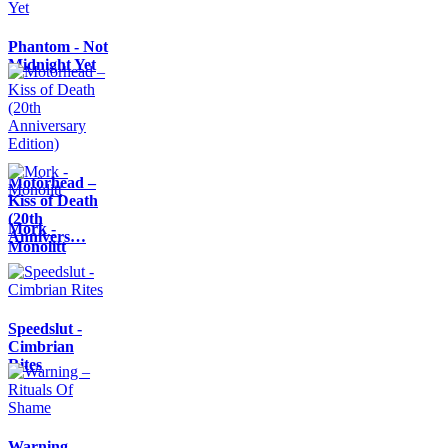
Phantom - Not
Midnight Yet
Motörhead –
Kiss of Death
(20th
Mork -
Annivers…
Monolitt
Speedslut -
Cimbrian
Rites
Warning –