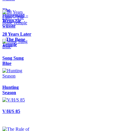
The
Housemaid –
Wenn Sie
wüsste
28 Years Later
– The Bone
Temple
Song Sung
Blue
Hunting
Season
V/H/S 85