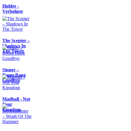
Hulder -
Verbolgen
The Scepter –
Shadows In
The Tower
Sinner –
Boom Bang
Goodbye
Madball - Not
Your
Kingdom