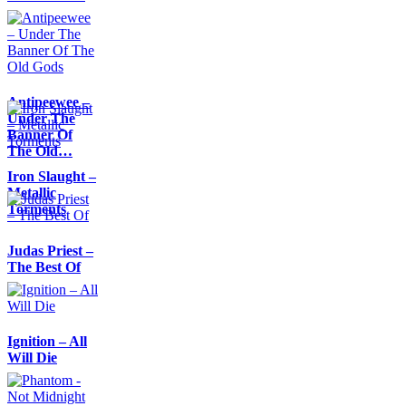
Antipeewee –
Under The
Banner Of
The Old…
Iron Slaught –
Metallic
Torments
Judas Priest –
The Best Of
Ignition – All
Will Die