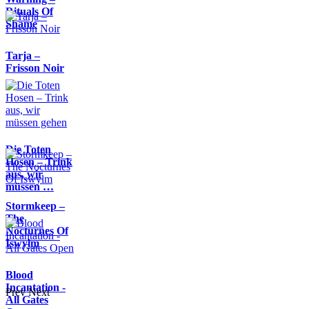
Rituals Of
Shame
Tarja –
Frisson Noir
Die Toten
Hosen – Trink
aus, wir
müssen …
Stormkeep –
The
Nocturnes Of
Iswylm
Blood
Incantation -
Prev
Next
All Gates