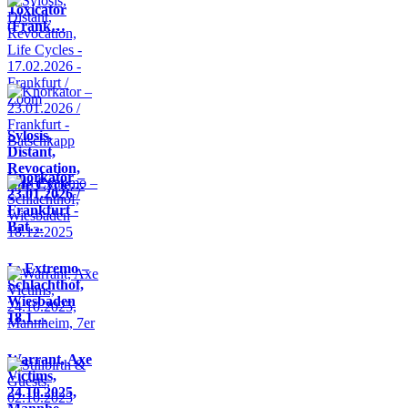
Toxicator
(Frank…
Sylosis,
Distant,
Revocation,
Knorkator –
Life Cycle…
23.01.2026 /
Frankfurt -
Bat…
In Extremo –
Schlachthof,
Wiesbaden
18.1…
Warrant, Axe
Victims,
24.10.2025,