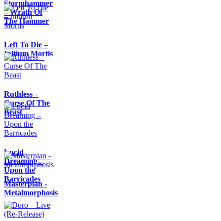
Stormhammer
– Wrath Of
The Hammer
Left To Die –
Initium Mortis
Ruthless –
Curse Of The
Beast
Lucid
Dreaming –
Upon the
Barricades
Masterplan -
Metalmorphosis