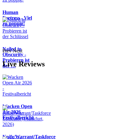
Human
Fortress - Viel
zu poppig!
Nailed to
Prev
Next
Obscurity -
Probieren ist
Live Reviews
der …
Wacken Open
Air 2026 -
Festivalbericht
Knife/Warrant/Taskforce