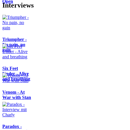
Open
Interviews
Triumpher -
No pain, no
gain
Six Feet
Under - Alive
and breathing
Venom - At
War with Stan
Paradox -