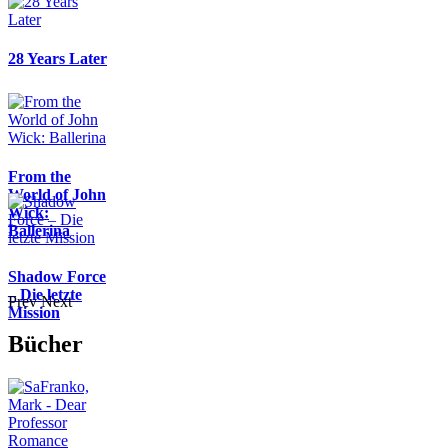
28 Years Later
From the
World of John
Wick:
Ballerina
Shadow Force
– Die letzte
Prev
Next
Mission
Bücher