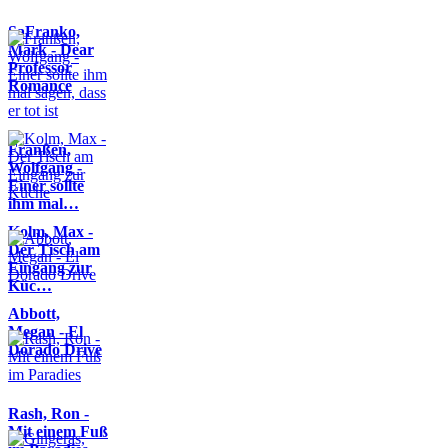
SaFranko,
Mark - Dear
Professor
Romance
Franßen,
Wolfgang -
Einer sollte
ihm mal…
Kolm, Max -
Der Tisch am
Eingang zur
Küc…
Abbott,
Megan - El
Dorado Drive
Rash, Ron -
Mit einem Fuß