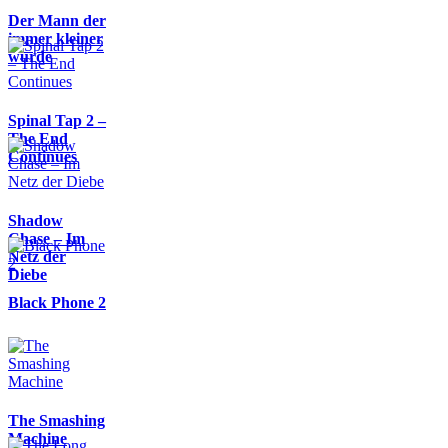
Der Mann der
immer kleiner
wurde
Spinal Tap 2 –
The End
Continues
Shadow
Chase – Im
Netz der
Diebe
Black Phone 2
The Smashing
Machine