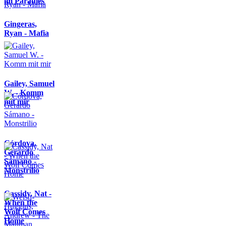
im Paradies
Gingeras,
Ryan - Mafia
Gailey, Samuel
W. - Komm
mit mir
Córdova,
Gerardo
Sámano -
Monstrilio
Cassidy, Nat -
When the
Wolf Comes
Home