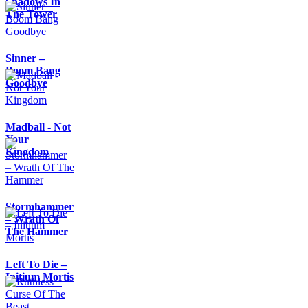
Shadows In
The Tower
Sinner –
Boom Bang
Goodbye
Madball - Not
Your
Kingdom
Stormhammer
– Wrath Of
The Hammer
Left To Die –
Initium Mortis