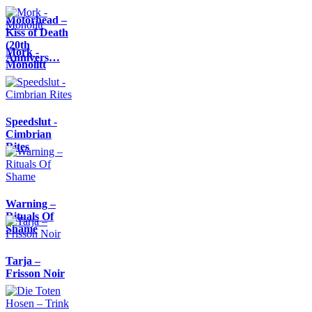
Motörhead –
Kiss of Death
(20th
Mork -
Annivers…
Monolitt
Speedslut -
Cimbrian
Rites
Warning –
Rituals Of
Shame
Tarja –
Frisson Noir