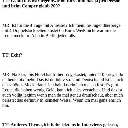
TT: Glaub das war irgendwie 80 Euro und das ja pro Person
und beim Camper glaub 200?
MR: Ist für die 4 Tage mit Anreise!? Ich mein, ne Jugendherberge
mit 4 Doppelstockbetten kostet 65 Euro. Weiß nicht warum die
Leute meckern. Also in Berlin jedenfalls.
TT: Echt?
MR: Na klar, Ibis Hotel hat früher 55 gekostet, unter 110 kriegst du
da heute nix mehr. Das ist definitiv so. Und Deutschland ist ja auch
ein schönes Meckerland. Ich halt das einfach mal so fest. Es gibt
Leute, die haben wenig Geld, kann ich alles verstehen. Und das ist
auch völlig legitim wenn man da mal genau draufschaut, aber mich
belastet das definitiv in keinster Weise. Wenn ich mal ganz ehrlich
bin.
TT: Anderes Thema, ich habe letztens in Interviews gelesen,