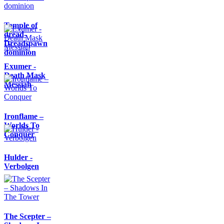
Temple of
dread-
Dreadspawn
dominion
Exumer -
Death Mask
Messiah
Ironflame –
Worlds To
Conquer
Hulder -
Verbolgen
The Scepter –