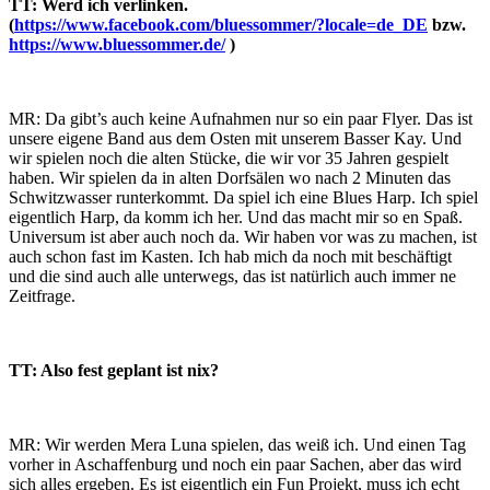
TT: Werd ich verlinken.
(
https://www.facebook.com/bluessommer/?locale=de_DE
bzw.
https://www.bluessommer.de/
)
MR: Da gibt’s auch keine Aufnahmen nur so ein paar Flyer. Das ist
unsere eigene Band aus dem Osten mit unserem Basser Kay. Und
wir spielen noch die alten Stücke, die wir vor 35 Jahren gespielt
haben. Wir spielen da in alten Dorfsälen wo nach 2 Minuten das
Schwitzwasser runterkommt. Da spiel ich eine Blues Harp. Ich spiel
eigentlich Harp, da komm ich her. Und das macht mir so en Spaß.
Universum ist aber auch noch da. Wir haben vor was zu machen, ist
auch schon fast im Kasten. Ich hab mich da noch mit beschäftigt
und die sind auch alle unterwegs, das ist natürlich auch immer ne
Zeitfrage.
TT: Also fest geplant ist nix?
MR: Wir werden Mera Luna spielen, das weiß ich. Und einen Tag
vorher in Aschaffenburg und noch ein paar Sachen, aber das wird
sich alles ergeben. Es ist eigentlich ein Fun Projekt, muss ich echt