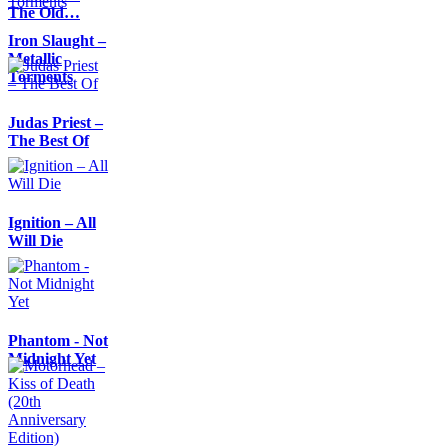
The Old…
Iron Slaught –
Metallic
Torments
Judas Priest –
The Best Of
Ignition – All
Will Die
Phantom - Not
Midnight Yet