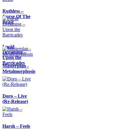
Ruthless –
Curse Of The
Beast
Lucid
Dreaming –
Upon the
Barricades
Masterplan -
Metalmorphosis
Doro – Live
(Re-Release)
Harsh – Feels