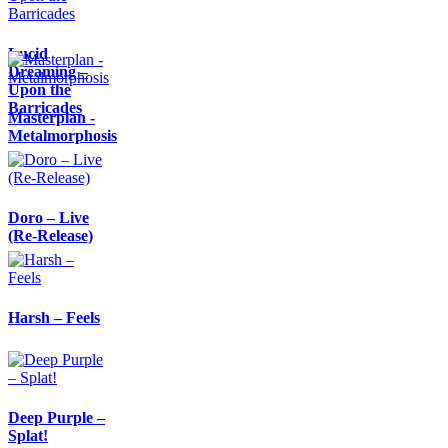
Lucid
Dreaming –
Upon the
Barricades
Masterplan -
Metalmorphosis
Doro – Live
(Re-Release)
Harsh – Feels
Deep Purple –
Splat!