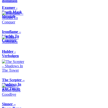
dominion
Exumer -
Death Mask
Messiah
Ironflame –
Worlds To
Conquer
Hulder -
Verbolgen
The Scepter –
Shadows In
The Tower
Sinner –