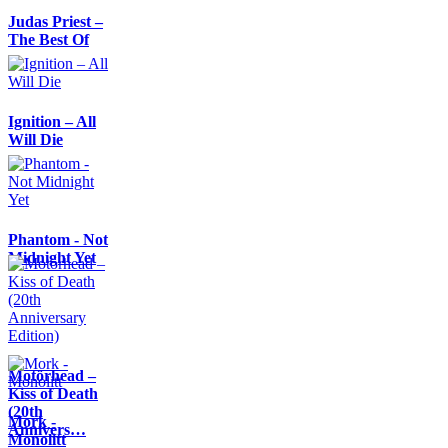
Judas Priest –
The Best Of
Ignition – All
Will Die
Phantom - Not
Midnight Yet
Motörhead –
Kiss of Death
(20th
Mork -
Annivers…
Monolitt