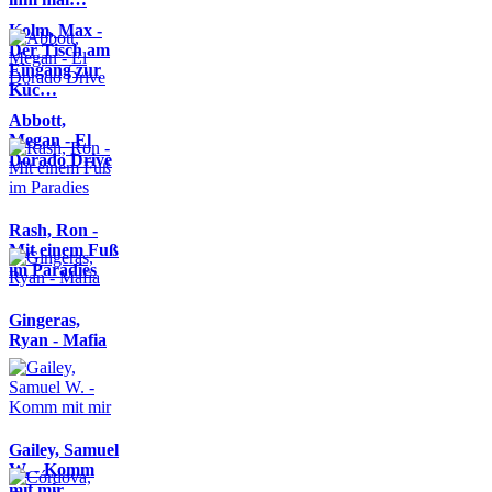
Kolm, Max -
Der Tisch am
Eingang zur
Küc…
Abbott,
Megan - El
Dorado Drive
Rash, Ron -
Mit einem Fuß
im Paradies
Gingeras,
Ryan - Mafia
Gailey, Samuel
W. - Komm
mit mir