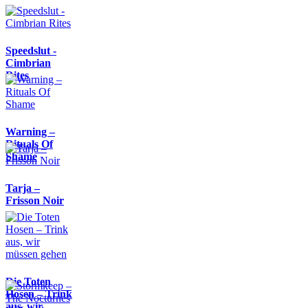
Speedslut -
Cimbrian
Rites
Warning –
Rituals Of
Shame
Tarja –
Frisson Noir
Die Toten
Hosen – Trink
aus, wir