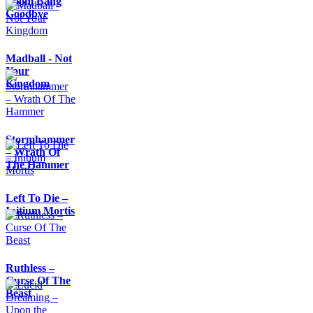
Boom Bang
Goodbye
Madball - Not
Your
Kingdom
Stormhammer
– Wrath Of
The Hammer
Left To Die –
Initium Mortis
Ruthless –
Curse Of The
Beast