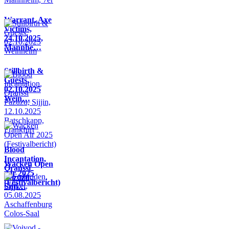
Warrant, Axe
Victims,
24.10.2025,
Mannhe…
Stillbirth &
Guests,
02.10.2025
Wein…
Blood
Incantation,
Wacken Open
Oranssi
Air 2025
Pazuzu,
(Festivalbericht)
Sijji…