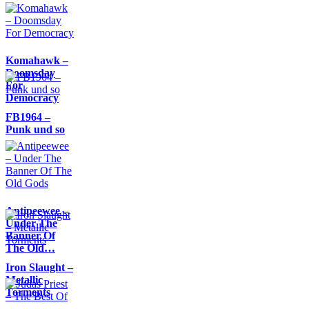
Komahawk –
Doomsday
For
Democracy
FB1964 –
Punk und so
Antipeewee –
Under The
Banner Of
The Old…
Iron Slaught –
Metallic
Torments