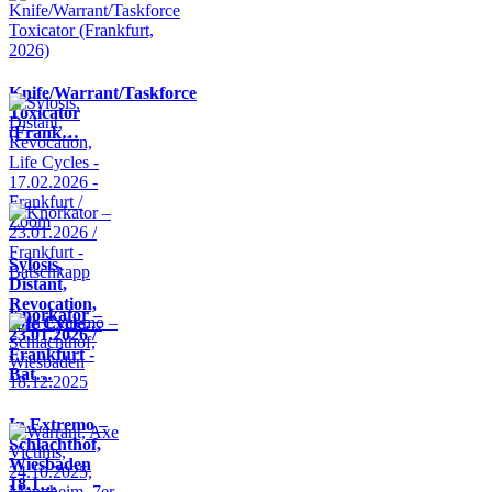
Knife/Warrant/Taskforce
Toxicator
(Frank…
Sylosis,
Distant,
Revocation,
Knorkator –
Life Cycle…
23.01.2026 /
Frankfurt -
Bat…
In Extremo –
Schlachthof,
Wiesbaden
18.1…