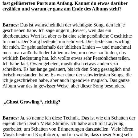
fast geflüsterten Parts am Anfang. Kannst du etwas darüber
erzählen und warum er ganz am Ende des Albums steht?
Barnes:
Das ist wahrscheinlich der wichtigste Song, den ich je
geschrieben habe. Ich sage ungern „Reise“, weil das ein
überbenutztes Wort ist, aber es ist eine sehr persönliche Geschichte
für mich. Der Song bedeutet mir sehr viel. Die Texte sind wichtig
für mich. Er geht außerhalb der üblichen Linien — und manchmal
muss man außerhalb der Linien malen, um etwas zu finden, das
wirklich Bedeutung hat. Ich wollte etwas sehr Persönliches teilen.
Ich habe Jack Owen gebeten, musikalisch etwas anderes zu
schreiben. Es hat lange gedauert, bis ich den Song gesanglich und
lyrisch verstanden habe. Es war einer der schwierigsten Songs, die
ich je geschrieben habe, aber auch irgendwie magisch. Das ganze
Album war das in gewisser Weise, aber dieser Song besonders.
„Ghost Growling“, richtig?
Barnes:
Ja, so nenne ich diese Technik. Das ist wie ein Schatten der
eigentlichen Death-Metal-Stimme. Ich habe auch mit Layering
gearbeitet, um Schatten von Erinnerungen darzustellen. Viele hören
Musik heute mit Kopfhörern, und ich wollte, dass dieser Song sehr