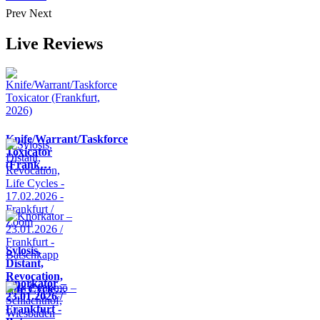
Prev
Next
Live Reviews
Knife/Warrant/Taskforce
Toxicator
(Frank…
Sylosis,
Distant,
Revocation,
Knorkator –
Life Cycle…
23.01.2026 /
Frankfurt -