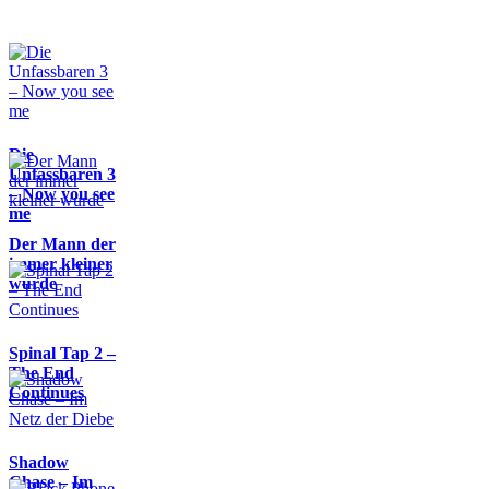
Die
Unfassbaren 3
– Now you see
me
Der Mann der
immer kleiner
wurde
Spinal Tap 2 –
The End
Continues
Shadow
Chase – Im