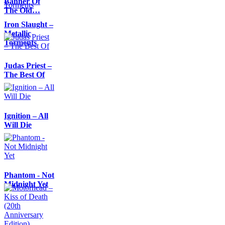
Banner Of
The Old…
Iron Slaught –
Metallic
Torments
Judas Priest –
The Best Of
Ignition – All
Will Die
Phantom - Not
Midnight Yet