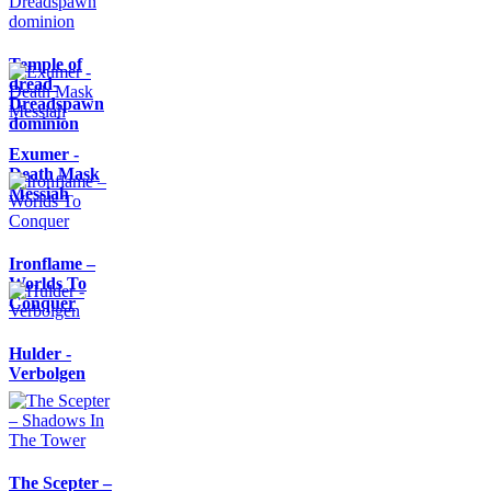
Temple of
dread-
Dreadspawn
dominion
Exumer -
Death Mask
Messiah
Ironflame –
Worlds To
Conquer
Hulder -
Verbolgen
The Scepter –