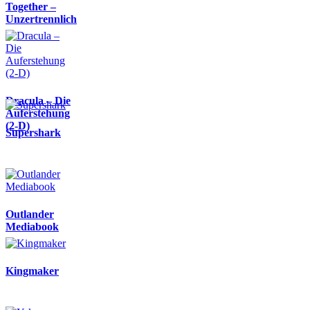
Together –
Unzertrennlich
Dracula – Die
Auferstehung
(2-D)
Supershark
Outlander
Mediabook
Kingmaker