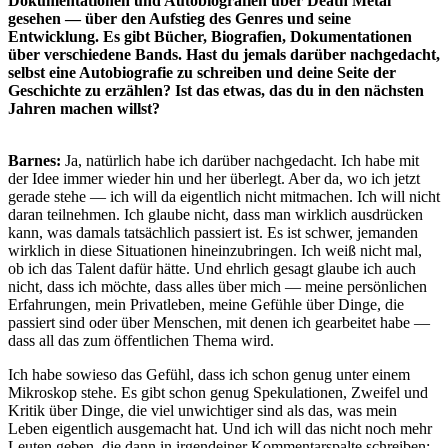
Dokumentationen und Autobiografien über Death Metal
gesehen — über den Aufstieg des Genres und seine
Entwicklung. Es gibt Bücher, Biografien, Dokumentationen
über verschiedene Bands. Hast du jemals darüber nachgedacht,
selbst eine Autobiografie zu schreiben und deine Seite der
Geschichte zu erzählen? Ist das etwas, das du in den nächsten
Jahren machen willst?
Barnes:
Ja, natürlich habe ich darüber nachgedacht. Ich habe mit
der Idee immer wieder hin und her überlegt. Aber da, wo ich jetzt
gerade stehe — ich will da eigentlich nicht mitmachen. Ich will nicht
daran teilnehmen. Ich glaube nicht, dass man wirklich ausdrücken
kann, was damals tatsächlich passiert ist. Es ist schwer, jemanden
wirklich in diese Situationen hineinzubringen. Ich weiß nicht mal,
ob ich das Talent dafür hätte. Und ehrlich gesagt glaube ich auch
nicht, dass ich möchte, dass alles über mich — meine persönlichen
Erfahrungen, mein Privatleben, meine Gefühle über Dinge, die
passiert sind oder über Menschen, mit denen ich gearbeitet habe —
dass all das zum öffentlichen Thema wird.
Ich habe sowieso das Gefühl, dass ich schon genug unter einem
Mikroskop stehe. Es gibt schon genug Spekulationen, Zweifel und
Kritik über Dinge, die viel unwichtiger sind als das, was mein
Leben eigentlich ausgemacht hat. Und ich will das nicht noch mehr
Leuten geben, die dann in irgendeiner Kommentarspalte schreiben: