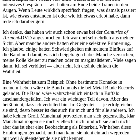
intensives Gespräch — wir hatten am Ende beide Tränen in den
Augen. Wenn Leute wirklich spezifisch fragen, was damals passiert
ist, wie etwas entstanden ist oder wie ich etwas erlebt habe, dann
rede ich darüber gern.
Ich denke, das haben wir auch schon etwas bei der
Centuries of
Torment
-DVD angesprochen. Ich war dort sehr ehrlich aus meiner
Sicht. Aber manche andere hatten eher eine selektive Erinnerung.
Ich glaube, einige hatten Schwierigkeiten mit meinem Einfluss auf
die Band und damit, was ich beigetragen habe. Manche versuchen,
meine Rolle kleiner zu machen oder zu marginalisieren. Viele sagen
dann, ich sei verbittert — aber nein, ich erzähle einfach die
Wahrheit.
Eine Wahrheit ist zum Beispiel: Ohne bestimmte Kontakte in
meinem Leben wäre die Band damals nie bei Metal Blade Records
gelandet. Die Band wäre wahrscheinlich einfach in Buffalo
auseinandergefallen. Ich war ein wichtiger Teil davon. Aber das
heißt nicht, dass ich verbittert bin. Im Gegenteil — je erfolgreicher
sie sind, desto besser ist das auch für mich und für alle anderen. Ich
habe keinen Groll. Manchmal provoziert man sich gegenseitig, klar.
Manchmal mögen sie mich vielleicht nicht und ich sie auch nicht —
aber das ist eher eine Beobachtung als Bitterkeit. Wir haben diese
Erfahrungen gemacht, und man kann sie nicht einfach wegreden,
nur weil Außenstehende sie nicht kennen.