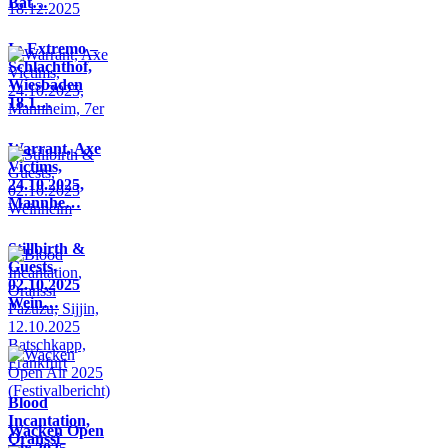
Bat…
In Extremo –
Schlachthof,
Wiesbaden
18.1…
Warrant, Axe
Victims,
24.10.2025,
Mannhe…
Stillbirth &
Guests,
02.10.2025
Wein…
Blood
Incantation,
Wacken Open
Oranssi