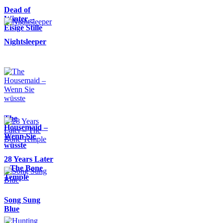
Dead of
Winter –
Eisige Stille
Nightsleeper
The
Housemaid –
Wenn Sie
wüsste
28 Years Later
– The Bone
Temple
Song Sung
Blue