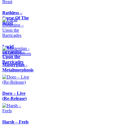
Ruthless –
Curse Of The
Beast
Lucid
Dreaming –
Upon the
Barricades
Masterplan -
Metalmorphosis
Doro – Live
(Re-Release)
Harsh – Feels