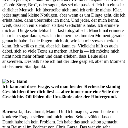
„Coole Story, Bro“, oder sagen, das sei nie passiert. Ich bin ein sehr
ehrlicher Mensch. Ich übertreibe nicht und ich erfinde nichts. Klar,
jeder sagt mal kleine Notlügen, aber wenn es um Dinge geht, die ich
erlebt habe, dann übertreibe ich nicht. Und jeder, der mich kennt,
weiß, dass ich ein ziemlich starkes Gedächtnis habe. Ich erinnere
mich an Dinge sehr lebhaft — fast fotografisch. Manchmal erinnere
ich mich sogar daran, was ich in einem bestimmten Moment gerade
gemacht habe. Leute fragen mich oft, wie ich mir sowas merken
kann. Ich weiß es nicht, aber ich kann es. Vielleicht hilft es auch
dabei, sich so viele Texte zu merken. Aber ja — ich möchte mich
nicht noch mehr öffnen und dann erleben, dass Leute alles
anzweifeln. Deshalb habe ich mit der Idee gespielt, aber im Moment
ist das mein Standpunkt.
Ich kam auf diese Frage, weil man bei der Recherche ständig
Geschichten über dich liest — aber immer nur eine Seite der
Geschichte. Oft fehlen die Umstände oder der Hintergrund.
Barnes:
Ja, das stimmt, Mann. Und ich mag es, wenn Leute mir
konkrete Fragen stellen und mich meine Seite erzählen lassen.
Damit habe ich kein Problem. Ich habe das auch schon gemacht,
zum Beispiel im Podcast von Chris Garza. Das war ein sehr