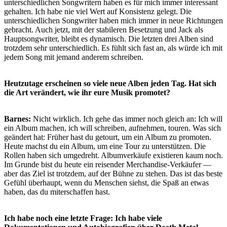
unterschiedlichen Songwritern haben es für mich immer interessant
gehalten. Ich habe nie viel Wert auf Konsistenz gelegt. Die
unterschiedlichen Songwriter haben mich immer in neue Richtungen
gebracht. Auch jetzt, mit der stabileren Besetzung und Jack als
Hauptsongwriter, bleibt es dynamisch. Die letzten drei Alben sind
trotzdem sehr unterschiedlich. Es fühlt sich fast an, als würde ich mit
jedem Song mit jemand anderem schreiben.
Heutzutage erscheinen so viele neue Alben jeden Tag. Hat sich
die Art verändert, wie ihr eure Musik promotet?
Barnes:
Nicht wirklich. Ich gehe das immer noch gleich an: Ich will
ein Album machen, ich will schreiben, aufnehmen, touren. Was sich
geändert hat: Früher hast du getourt, um ein Album zu promoten.
Heute machst du ein Album, um eine Tour zu unterstützen. Die
Rollen haben sich umgedreht. Albumverkäufe existieren kaum noch.
Im Grunde bist du heute ein reisender Merchandise-Verkäufer —
aber das Ziel ist trotzdem, auf der Bühne zu stehen. Das ist das beste
Gefühl überhaupt, wenn du Menschen siehst, die Spaß an etwas
haben, das du miterschaffen hast.
Ich habe noch eine letzte Frage: Ich habe viele