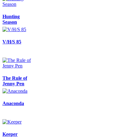
Hunting
Season
V/H/S 85
The Rule of
Jenny Pen
Anaconda
Keeper