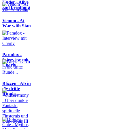
Under - Alive
and breathing
Venom - At
War with Stan
Paradox -
Interview mit
Charly
Blizzen - Ab in
die dritte
Runde...