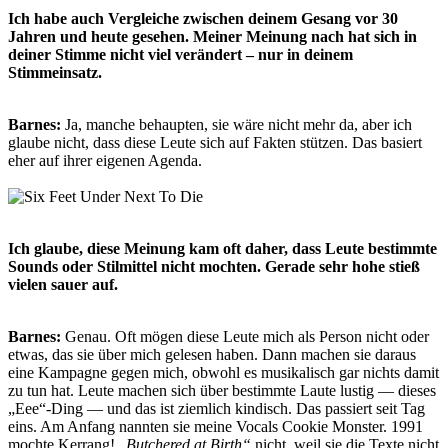
Ich habe auch Vergleiche zwischen deinem Gesang vor 30
Jahren und heute gesehen. Meiner Meinung nach hat sich in
deiner Stimme nicht viel verändert – nur in deinem
Stimmeinsatz.
Barnes:
Ja, manche behaupten, sie wäre nicht mehr da, aber ich
glaube nicht, dass diese Leute sich auf Fakten stützen. Das basiert
eher auf ihrer eigenen Agenda.
Ich glaube, diese Meinung kam oft daher, dass Leute bestimmte
Sounds oder Stilmittel nicht mochten. Gerade sehr hohe stieß
vielen sauer auf.
Barnes:
Genau. Oft mögen diese Leute mich als Person nicht oder
etwas, das sie über mich gelesen haben. Dann machen sie daraus
eine Kampagne gegen mich, obwohl es musikalisch gar nichts damit
zu tun hat. Leute machen sich über bestimmte Laute lustig — dieses
„Eee“-Ding — und das ist ziemlich kindisch. Das passiert seit Tag
eins. Am Anfang nannten sie meine Vocals Cookie Monster. 1991
mochte Kerrang! „
Butchered at Birth“
nicht, weil sie die Texte nicht