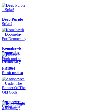
Deep Purple –
Splat!
Komahawk –
Doomsday
For
Democracy
FB1964 –
Punk und so
Antipeewee –
Under The