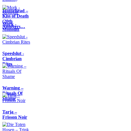
Motörhead –
Kiss of Death
(20th
Mork -
Annivers…
Monolitt
Speedslut -
Cimbrian
Rites
Warning –
Rituals Of
Shame
Tarja –
Frisson Noir