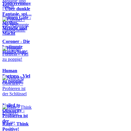
Voidceremony
- Über dunkle
Fantasie, spi…
Dolmen Gate -
Mythos,
Melodie und
Macht
Coroner - Die
bestimmte
Handschrift!
Human
Fortress - Viel
zu poppig!
Nailed to
Obscurity -
Probieren ist
der …
Rage - Think
Positive!