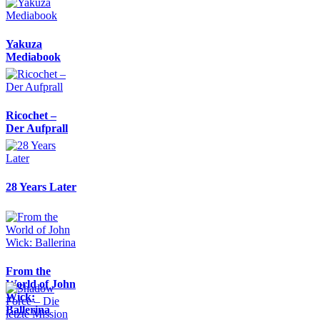
Yakuza
Mediabook
Ricochet –
Der Aufprall
28 Years Later
From the
World of John
Wick:
Ballerina