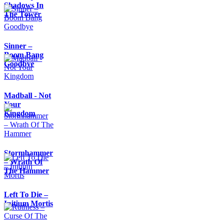
Shadows In
The Tower
Sinner –
Boom Bang
Goodbye
Madball - Not
Your
Kingdom
Stormhammer
– Wrath Of
The Hammer
Left To Die –
Initium Mortis