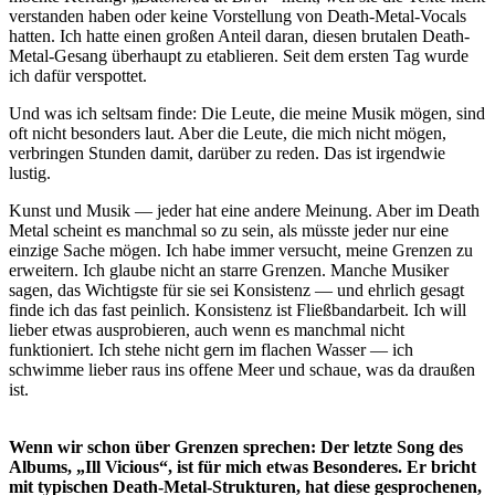
verstanden haben oder keine Vorstellung von Death-Metal-Vocals
hatten. Ich hatte einen großen Anteil daran, diesen brutalen Death-
Metal-Gesang überhaupt zu etablieren. Seit dem ersten Tag wurde
ich dafür verspottet.
Und was ich seltsam finde: Die Leute, die meine Musik mögen, sind
oft nicht besonders laut. Aber die Leute, die mich nicht mögen,
verbringen Stunden damit, darüber zu reden. Das ist irgendwie
lustig.
Kunst und Musik — jeder hat eine andere Meinung. Aber im Death
Metal scheint es manchmal so zu sein, als müsste jeder nur eine
einzige Sache mögen. Ich habe immer versucht, meine Grenzen zu
erweitern. Ich glaube nicht an starre Grenzen. Manche Musiker
sagen, das Wichtigste für sie sei Konsistenz — und ehrlich gesagt
finde ich das fast peinlich. Konsistenz ist Fließbandarbeit. Ich will
lieber etwas ausprobieren, auch wenn es manchmal nicht
funktioniert. Ich stehe nicht gern im flachen Wasser — ich
schwimme lieber raus ins offene Meer und schaue, was da draußen
ist.
Wenn wir schon über Grenzen sprechen: Der letzte Song des
Albums, „Ill Vicious“, ist für mich etwas Besonderes. Er bricht
mit typischen Death-Metal-Strukturen, hat diese gesprochenen,