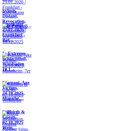
Sylosis,
Distant,
Revocation,
Knorkator –
Life Cycle…
23.01.2026 /
Frankfurt -
Bat…
In Extremo –
Schlachthof,
Wiesbaden
18.1…
Warrant, Axe
Victims,
24.10.2025,
Mannhe…
Stillbirth &
Guests,
02.10.2025
Wein…