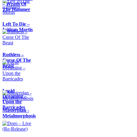
– Wrath Of
The Hammer
Left To Die –
Initium Mortis
Ruthless –
Curse Of The
Beast
Lucid
Dreaming –
Upon the
Barricades
Masterplan -
Metalmorphosis