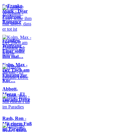
SaFranko,
Mark - Dear
Professor
Romance
Franßen,
Wolfgang -
Einer sollte
ihm mal…
Kolm, Max -
Der Tisch am
Eingang zur
Küc…
Abbott,
Megan - El
Dorado Drive
Rash, Ron -
Mit einem Fuß
im Paradies