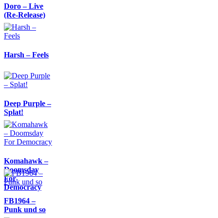
Doro – Live
(Re-Release)
Harsh – Feels
Deep Purple –
Splat!
Komahawk –
Doomsday
For
Democracy
FB1964 –
Punk und so