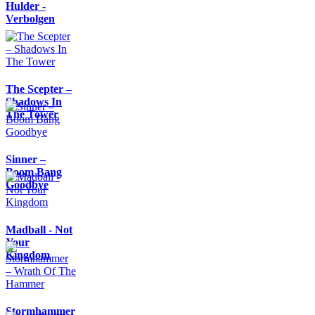
Hulder -
Verbolgen
The Scepter –
Shadows In
The Tower
Sinner –
Boom Bang
Goodbye
Madball - Not
Your
Kingdom
Stormhammer