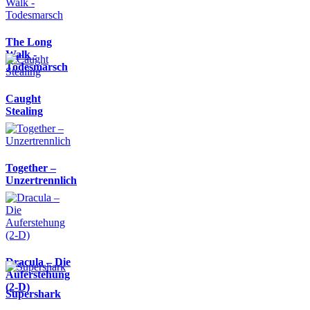
The Long
Walk -
Todesmarsch
Caught
Stealing
Together –
Unzertrennlich
Dracula – Die
Auferstehung
(2-D)
Supershark