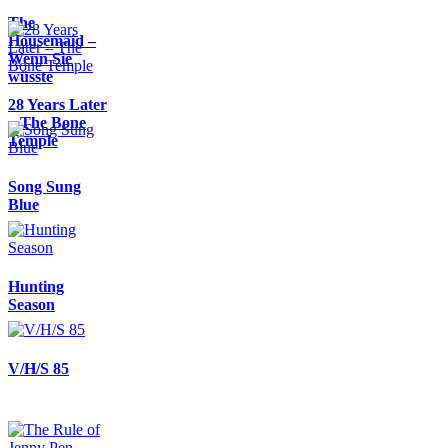
The
Housemaid –
Wenn Sie
wüsste
28 Years Later
– The Bone
Temple
Song Sung
Blue
Hunting
Season
V/H/S 85