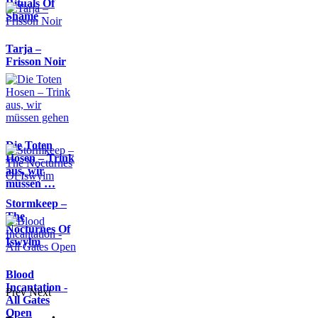
Rituals Of
Shame
Tarja –
Frisson Noir
Die Toten
Hosen – Trink
aus, wir
müssen …
Stormkeep –
The
Nocturnes Of
Iswylm
Blood
Incantation -
Prev
Next
All Gates
Open