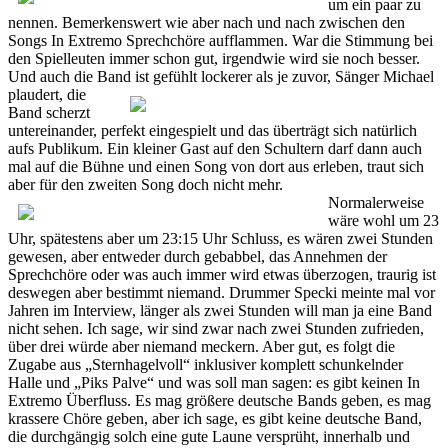
um ein paar zu
nennen. Bemerkenswert wie aber nach und nach zwischen den
Songs In Extremo Sprechchöre aufflammen. War die Stimmung bei
den Spielleuten immer schon gut, irgendwie wird sie noch besser.
Und auch die Band
ist gefühlt lockerer als je zuvor, Sänger Michael
plaudert, die
Band scherzt
untereinander, perfekt eingespielt und das überträgt sich natürlich
aufs Publikum. Ein kleiner Gast auf den Schultern darf dann auch
mal auf die Bühne und einen Song von dort aus erleben, traut sich
aber für den zweiten Song doch nicht mehr.
Normalerweise
wäre wohl um 23
Uhr, spätestens aber um 23:15 Uhr Schluss, es wären zwei Stunden
gewesen, aber entweder durch gebabbel, das Annehmen der
Sprechchöre oder was auch immer wird etwas überzogen, traurig ist
deswegen aber bestimmt niemand. Drummer Specki meinte mal vor
Jahren im Interview, länger als zwei Stunden will man ja eine Band
nicht sehen. Ich sage, wir sind zwar nach zwei Stunden zufrieden,
über drei würde aber niemand meckern. Aber gut, es folgt die
Zugabe aus „Sternhagelvoll“ inklusiver komplett schunkelnder
Halle und „Piks Palve“ und was soll man sagen: es gibt keinen In
Extremo Überfluss. Es mag größere deutsche Bands geben, es mag
krassere Chöre geben, aber ich sage, es gibt keine deutsche Band,
die durchgängig solch eine gute Laune versprüht, innerhalb und