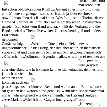
Umbaupause und
mal schön den
fast schon obligatorischen Knall zu Anfang einer In Ex Show um
eine Minute vorgezogen, sodass sich auch ja jeder erschreckt,
obwohl man eben das Ritual kennt. Was folgt, ist die Titelmusik von
Game of Thrones als Intro, aber mit In Ex typischen Instrumenten
gespielt. Zunächst vom Band und zack, fällt der Vorhang und die
Band spielt das Thema live weiter.
Überraschend, geil und anders.
Fast schon
gewonnen.
Zunächst folgt mit „Weckt die Toten“ ein vielleicht etwas
ungewöhnlicher Einstiegssong, der sich aber natürlich thematisch
super eignet und dann geht’s Schlag auf Schlag:„Spielmannsfluch“,
„Küss mich“, „Vollmond“, irgendwie
alles, was die meisten eher am
Ende erwarten,
wird gespielt,
aber eine Band wie In Extremo kann es sich erlauben, denn es folgt
ja noch so viel mehr.
natürlich aber
kommen auch ein
paar Songs aus der hinteren Reihe und weil man die Band schon so
oft gesehen hat, werden diese genauso, wenn nicht sogar manchmal
etwas mehr abgefeiert wie die vermeintlichen Hits und Singles:
„Ave Maria“, „Wird ich am Galgen hochgezogen“
oder
„Katzengold“,