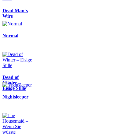
Dead Man´s
Wire
Normal
Dead of
Winter –
Eisige Stille
Nightsleeper