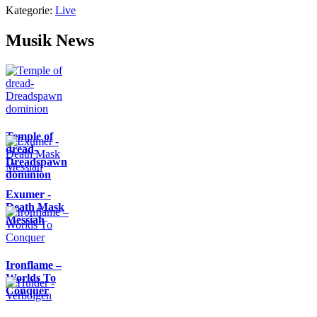
Kategorie:
Live
Musik News
Temple of
dread-
Dreadspawn
dominion
Exumer -
Death Mask
Messiah
Ironflame –
Worlds To
Conquer