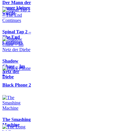
Der Mann der
immer kleiner
wurde
Spinal Tap 2 –
The End
Continues
Shadow
Chase – Im
Netz der
Diebe
Black Phone 2
The Smashing
Machine