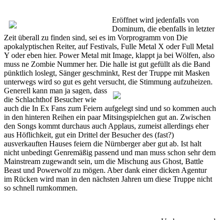
Eröffnet wird jedenfalls von
Dominum, die ebenfalls in letzter
Zeit überall zu finden sind, sei es im Vorprogramm von Die
apokalyptischen Reiter, auf Festivals, Fulle Metal X oder Full Metal
Y oder eben hier. Power Metal mit Image, klappt ja bei Wölfen, also
muss ne Zombie Nummer her. Die halle ist gut gefüllt als die Band
pünktlich loslegt, Sänger geschminkt, Rest der Truppe mit Masken
unterwegs wird so gut es geht versucht, die Stimmung aufzuheizen.
Generell kann man ja sagen,
dass
die Schlachthof Besucher wie
auch die In Ex Fans zum Feiern aufgelegt sind und so kommen auch
in den hinteren Reihen ein paar Mitsingspielchen gut an. Zwischen
den Songs kommt durchaus auch Applaus, zumeist allerdings eher
aus Höflichkeit, gut ein Drittel der Besucher des (fast?)
ausverkauften Hauses feiern die Nürnberger aber gut ab. Ist halt
nicht unbedingt Genremäßig passend und man muss schon sehr dem
Mainstream zugewandt sein, um die Mischung aus Ghost, Battle
Beast und Powerwolf zu mögen. Aber dank einer dicken Agentur
im Rücken wird man in den nächsten Jahren um diese Truppe nicht
so schnell rumkommen.