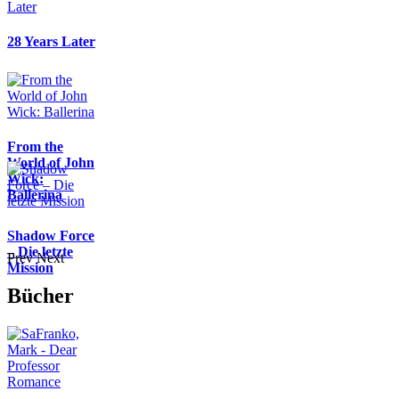
28 Years Later
From the
World of John
Wick:
Ballerina
Shadow Force
– Die letzte
Prev
Next
Mission
Bücher