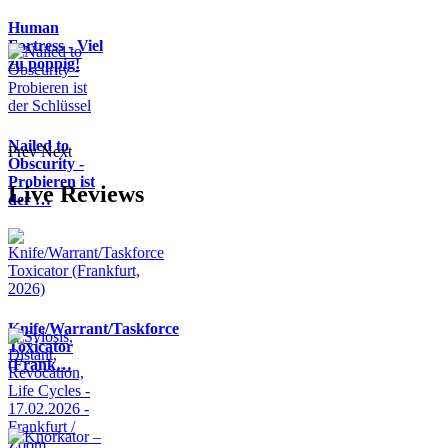
Human
Fortress - Viel
zu poppig!
Nailed to
Prev
Next
Obscurity -
Probieren ist
Live Reviews
der …
Knife/Warrant/Taskforce
Toxicator
(Frank…