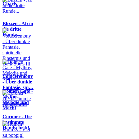
Charly
Blizzen - Ab in
die dritte
Runde...
Voidceremony
- Über dunkle
Fantasie, spi…
Dolmen Gate -
Mythos,
Melodie und
Macht
Coroner - Die
bestimmte
Handschrift!