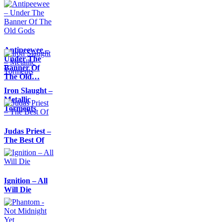
Antipeewee –
Under The
Banner Of
The Old…
Iron Slaught –
Metallic
Torments
Judas Priest –
The Best Of
Ignition – All
Will Die