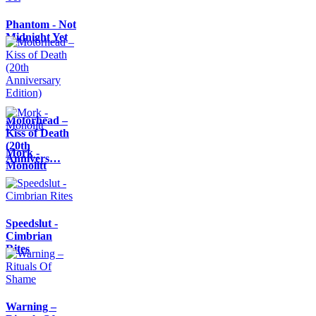
Phantom - Not
Midnight Yet
Motörhead –
Kiss of Death
(20th
Mork -
Annivers…
Monolitt
Speedslut -
Cimbrian
Rites
Warning –