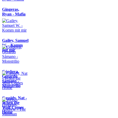
Gingeras,
Ryan - Mafia
Gailey, Samuel
W. - Komm
mit mir
Córdova,
Gerardo
Sámano -
Monstrilio
Cassidy, Nat -
When the
Wolf Comes
Home