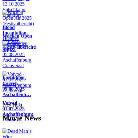
Blood
Incantation,
Wacken Open
Oranssi
Air 2025
Pazuzu,
(Festivalbericht)
Sijji…
Forbidden,
Cervet,
05.08.2025
Aschaffenb…
Voivod -
Prev
Next
01.07.2025
Aschaffenburg
Movie News
- Colo…