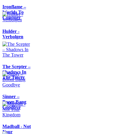
Ironflame –
Worlds To
Conquer
Hulder -
Verbolgen
The Scepter –
Shadows In
The Tower
Sinner –
Boom Bang
Goodbye
Madball - Not
Your