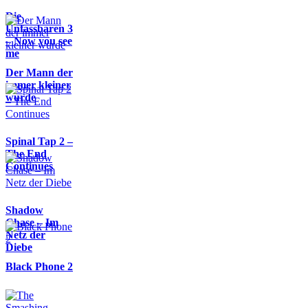
Die
Unfassbaren 3
– Now you see
me
Der Mann der
immer kleiner
wurde
Spinal Tap 2 –
The End
Continues
Shadow
Chase – Im
Netz der
Diebe
Black Phone 2