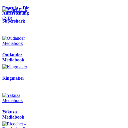
Dracula – Die
Auferstehung
(2-D)
Supershark
Outlander
Mediabook
Kingmaker
Yakuza
Mediabook