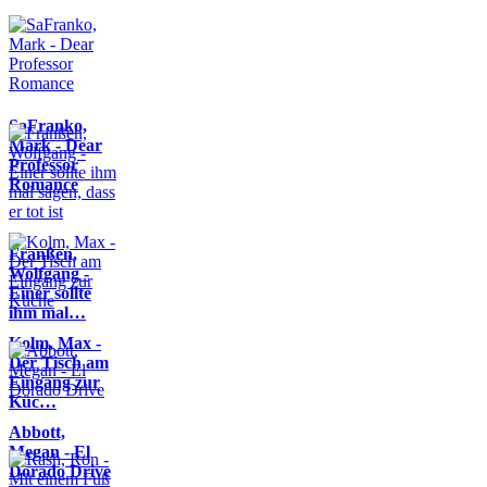
SaFranko,
Mark - Dear
Professor
Romance
Franßen,
Wolfgang -
Einer sollte
ihm mal…
Kolm, Max -
Der Tisch am
Eingang zur
Küc…
Abbott,
Megan - El
Dorado Drive