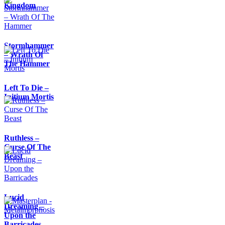
Kingdom
Stormhammer
– Wrath Of
The Hammer
Left To Die –
Initium Mortis
Ruthless –
Curse Of The
Beast
Lucid
Dreaming –
Upon the
Barricades