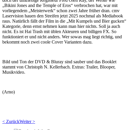
doch der umtriebige Regisseur Fred Olen Ray, der Werke wie
„Bikini Jones and the Temple of Eros“ verbrochen hat, war mit
vorliegendem „Meisterwerk“ schon zwei Jahre früher dran. cmv
Laservision hauen den Streifen jetzt 2025 nochmal als Mediabook
raus. Natürlich fällt der Film in die „Mit Kumpels und Bier gucken“
Kategorie, denn ernst nehmen kann man hier nichts. Soll ja auch
nicht. Es ist Hai Trash mit üblen Akteuren und billigen FX. So
funktioniert er und nicht anders. Wer sowas mag liegt richtig, und
bekommt noch zwei coole Cover Varianten dazu.
Bild und Ton der DVD & Bluray sind sauber und das Booklet
stammt von Christoph N. Kellerbach. Extras: Trailer, Blooper,
Musikvideo.
(Arno)
< Zurück
Weiter >