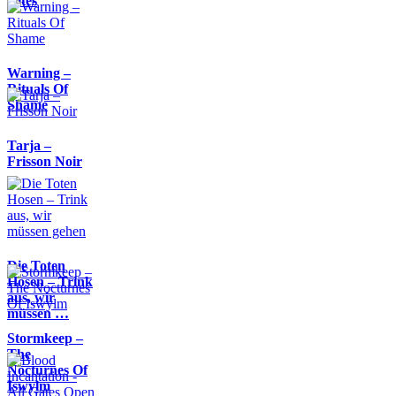
Rites
Warning –
Rituals Of
Shame
Tarja –
Frisson Noir
Die Toten
Hosen – Trink
aus, wir
müssen …
Stormkeep –
The
Nocturnes Of
Iswylm