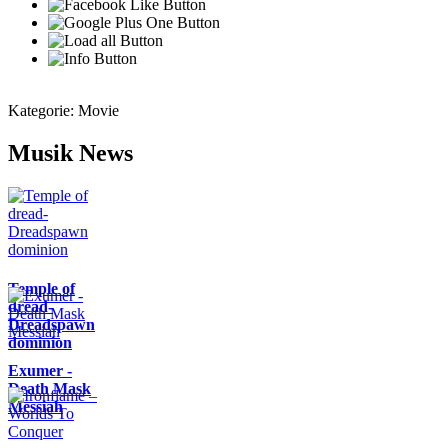
Kategorie:
Movie
Musik News
Temple of
dread-
Dreadspawn
dominion
Exumer -
Death Mask
Messiah