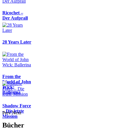
Ricochet –
Der Aufprall
28 Years Later
From the
World of John
Wick:
Ballerina
Shadow Force
– Die letzte
Prev
Next
Mission
Bücher