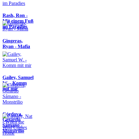
Rash, Ron -
Mit einem Fuß
im Paradies
Gingeras,
Ryan - Mafia
Gailey, Samuel
W. - Komm
mit mir
Córdova,
Gerardo
Sámano -
Monstrilio