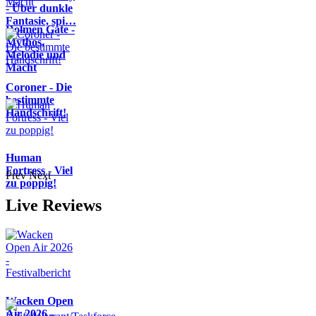
- Über dunkle
Fantasie, spi…
Dolmen Gate -
Mythos,
Melodie und
Macht
Coroner - Die
bestimmte
Handschrift!
Human
Fortress - Viel
Prev
Next
zu poppig!
Live Reviews
Wacken Open
Air 2026 -