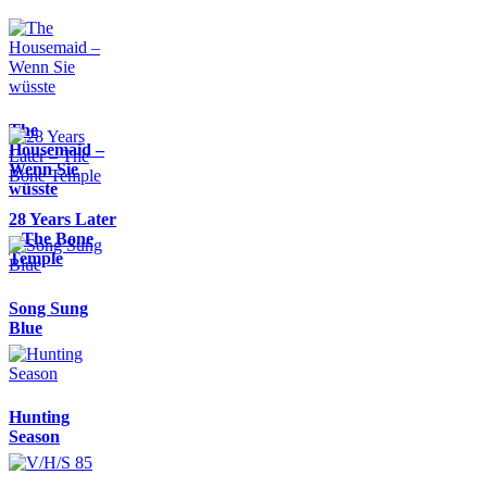
The
Housemaid –
Wenn Sie
wüsste
28 Years Later
– The Bone
Temple
Song Sung
Blue
Hunting
Season