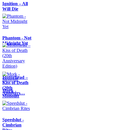
Ignition – All
Will Die
Phantom - Not
Midnight Yet
Motörhead –
Kiss of Death
(20th
Mork -
Annivers…
Monolitt
Speedslut -
Cimbrian