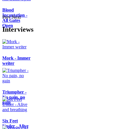
Blood
Incantation -
Prev
Next
All Gates
Open
Interviews
Mork - Immer
weiter
Triumpher -
No pain, no
gain
Six Feet
Under - Alive