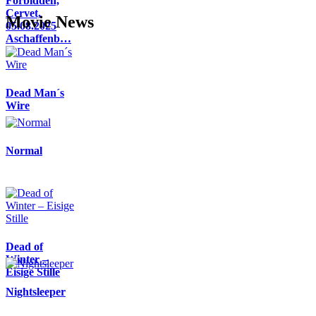
Forbidden,
Cervet,
Movie News
05.08.2025
Aschaffenb…
Dead Man´s
Wire
Normal
Dead of
Winter –
Eisige Stille
Nightsleeper