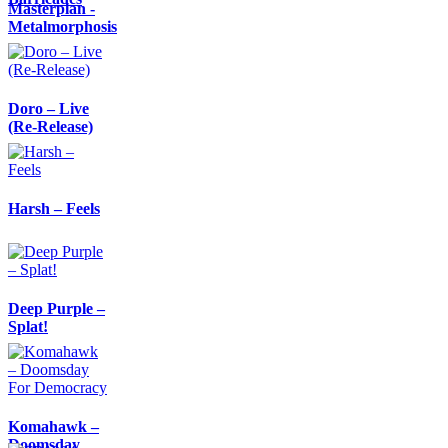
Masterplan -
Metalmorphosis
Doro – Live
(Re-Release)
Harsh – Feels
Deep Purple –
Splat!
Komahawk –
Doomsday