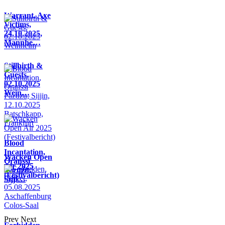
Warrant, Axe
Victims,
24.10.2025,
Mannhe…
Stillbirth &
Guests,
02.10.2025
Wein…
Blood
Incantation,
Wacken Open
Oranssi
Air 2025
Pazuzu,
(Festivalbericht)
Sijji…
Prev
Next