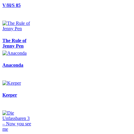
V/H/S 85
The Rule of
Jenny Pen
Anaconda
Keeper