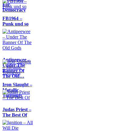
For
Democracy
FB1964 –
Punk und so
Antipeewee –
Under The
Banner Of
The Old…
Iron Slaught –
Metallic
Torments
Judas Priest –
The Best Of