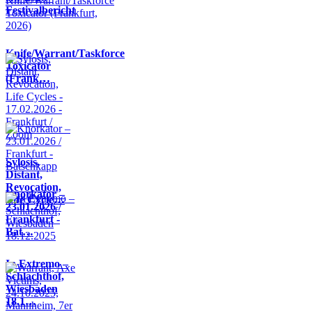
Festivalbericht
Knife/Warrant/Taskforce
Toxicator
(Frank…
Sylosis,
Distant,
Revocation,
Knorkator –
Life Cycle…
23.01.2026 /
Frankfurt -
Bat…
In Extremo –
Schlachthof,
Wiesbaden
18.1…