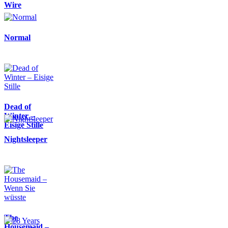
Wire
Normal
Dead of
Winter –
Eisige Stille
Nightsleeper
The
Housemaid –