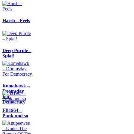
Harsh – Feels
Deep Purple –
Splat!
Komahawk –
Doomsday
For
Democracy
FB1964 –
Punk und so