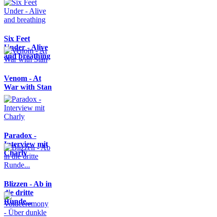
Six Feet
Under - Alive
and breathing
Venom - At
War with Stan
Paradox -
Interview mit
Charly
Blizzen - Ab in
die dritte
Runde...