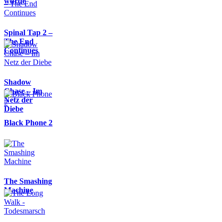
wurde
Spinal Tap 2 –
The End
Continues
Shadow
Chase – Im
Netz der
Diebe
Black Phone 2
The Smashing
Machine