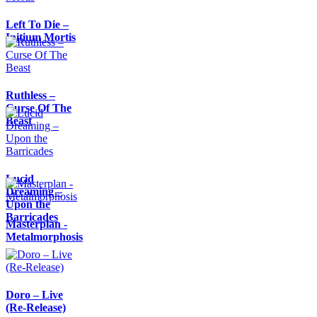
Left To Die –
Initium Mortis
Ruthless –
Curse Of The
Beast
Lucid
Dreaming –
Upon the
Barricades
Masterplan -
Metalmorphosis
Doro – Live
(Re-Release)