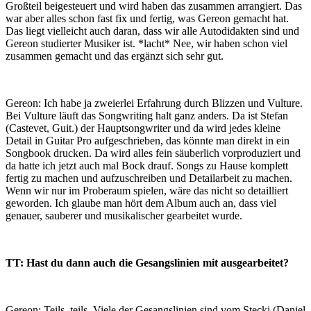
Großteil beigesteuert und wird haben das zusammen arrangiert. Das
war aber alles schon fast fix und fertig, was Gereon gemacht hat.
Das liegt vielleicht auch daran, dass wir alle Autodidakten sind und
Gereon studierter Musiker ist. *lacht* Nee, wir haben schon viel
zusammen gemacht und das ergänzt sich sehr gut.
Gereon: Ich habe ja zweierlei Erfahrung durch Blizzen und Vulture.
Bei Vulture läuft das Songwriting halt ganz anders. Da ist Stefan
(Castevet, Guit.) der Hauptsongwriter und da wird jedes kleine
Detail in Guitar Pro aufgeschrieben, das könnte man direkt in ein
Songbook drucken. Da wird alles fein säuberlich vorproduziert und
da hatte ich jetzt auch mal Bock drauf. Songs zu Hause komplett
fertig zu machen und aufzuschreiben und Detailarbeit zu machen.
Wenn wir nur im Proberaum spielen, wäre das nicht so detailliert
geworden. Ich glaube man hört dem Album auch an, dass viel
genauer, sauberer und musikalischer gearbeitet wurde.
TT: Hast du dann auch die Gesangslinien mit ausgearbeitet?
Gereon: Teils, teils. Viele der Gesangslinien sind vom Stecki (Daniel