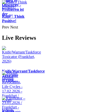
Nailed to
Obscurity -
Probieren ist
der …
Rage - Think
Positive!
Prev
Next
Live Reviews
Knife/Warrant/Taskforce
Toxicator
(Frank…
Sylosis,