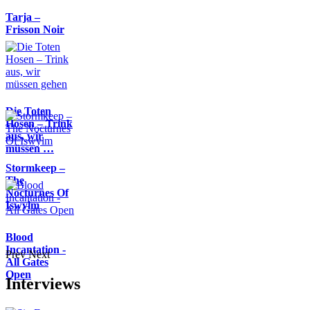
Tarja –
Frisson Noir
Die Toten
Hosen – Trink
aus, wir
müssen …
Stormkeep –
The
Nocturnes Of
Iswylm
Blood
Incantation -
Prev
Next
All Gates
Open
Interviews