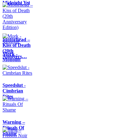
Midnight Yet
Motörhead –
Kiss of Death
(20th
Mork -
Annivers…
Monolitt
Speedslut -
Cimbrian
Rites
Warning –
Rituals Of
Shame