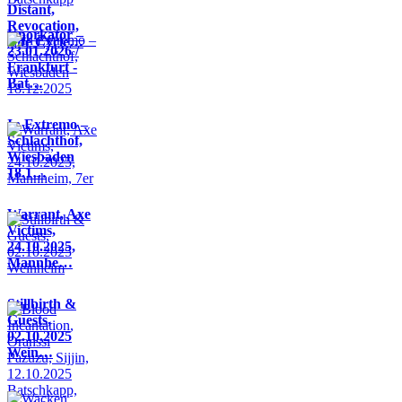
Distant,
Revocation,
Knorkator –
Life Cycle…
23.01.2026 /
Frankfurt -
Bat…
In Extremo –
Schlachthof,
Wiesbaden
18.1…
Warrant, Axe
Victims,
24.10.2025,
Mannhe…
Stillbirth &
Guests,
02.10.2025
Wein…