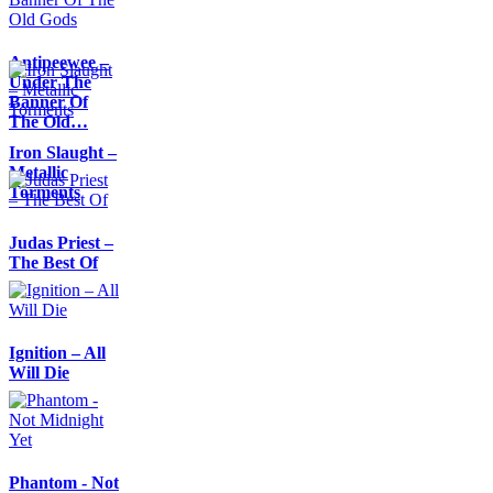
Antipeewee –
Under The
Banner Of
The Old…
Iron Slaught –
Metallic
Torments
Judas Priest –
The Best Of
Ignition – All
Will Die
Phantom - Not