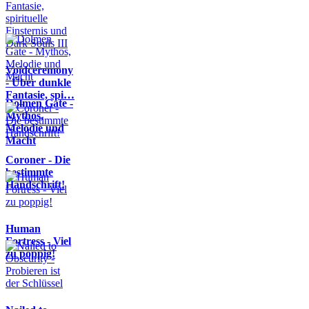
Voidceremony
- Über dunkle
Fantasie, spi…
Dolmen Gate -
Mythos,
Melodie und
Macht
Coroner - Die
bestimmte
Handschrift!
Human
Fortress - Viel
zu poppig!