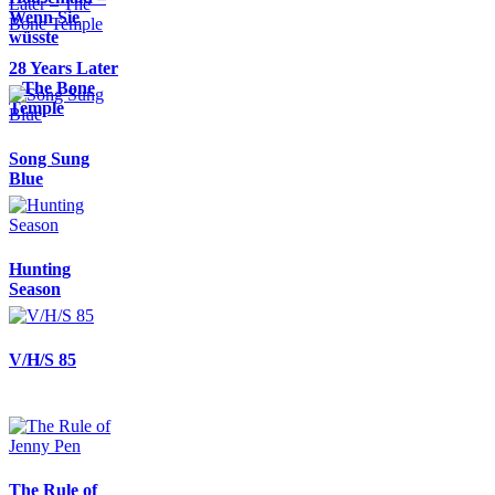
Wenn Sie
wüsste
28 Years Later
– The Bone
Temple
Song Sung
Blue
Hunting
Season
V/H/S 85
The Rule of