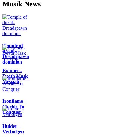
Musik News
Temple of
dread-
Dreadspawn
dominion
Exumer -
Death Mask
Messiah
Ironflame –
Worlds To
Conquer
Hulder -
Verbolgen