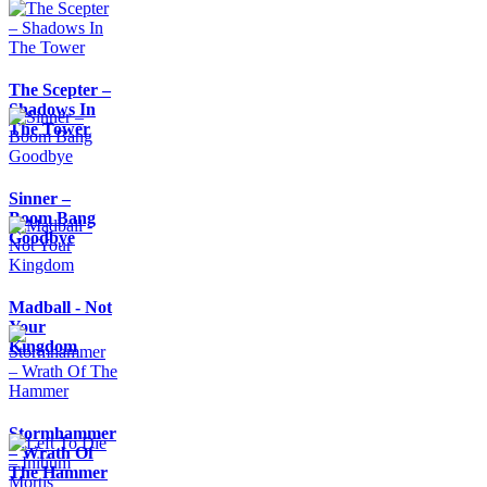
The Scepter –
Shadows In
The Tower
Sinner –
Boom Bang
Goodbye
Madball - Not
Your
Kingdom
Stormhammer
– Wrath Of
The Hammer