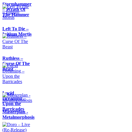
Stormhammer
– Wrath Of
The Hammer
Left To Die –
Initium Mortis
Ruthless –
Curse Of The
Beast
Lucid
Dreaming –
Upon the
Barricades
Masterplan -
Metalmorphosis