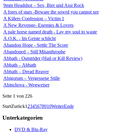
9mm Headshot – Sex, Bier und Assi Rock
A fores of stars -Beware the sowrd you cannot see
A Killers Confession – Victim 1
A New Revenge- Enemies & Lovers
A pale horse named death - Lay my soul to waste
A.O.K. - Im Geiste schlicht
Abandon Hope - Settle The Score
Abandoned – Still Misanthrophe
Abbath - Outstrider (Hail or Kill Review)
Abbath – Abbath
Abbath – Dread Reaver
Abigorum – Vergessene Stille
Abinchova - Wegweiser
Seite 1 von 226
Start
Zurück
1
2
3
4
5
6
7
8
9
10
Weiter
Ende
Unterkategorien
DVD & Blu-Ray