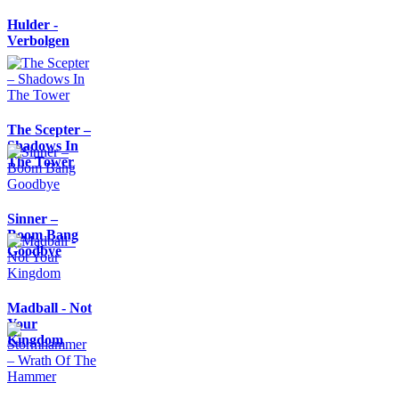
Hulder -
Verbolgen
The Scepter –
Shadows In
The Tower
Sinner –
Boom Bang
Goodbye
Madball - Not
Your
Kingdom