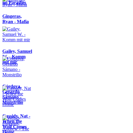
im Paradies
Gingeras,
Ryan - Mafia
Gailey, Samuel
W. - Komm
mit mir
Córdova,
Gerardo
Sámano -
Monstrilio
Cassidy, Nat -
When the
Wolf Comes
Home