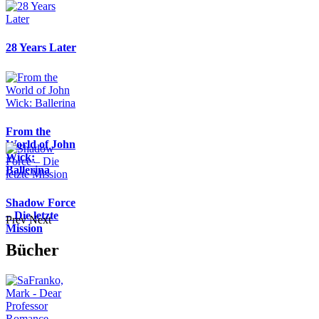
28 Years Later
From the
World of John
Wick:
Ballerina
Shadow Force
– Die letzte
Prev
Next
Mission
Bücher