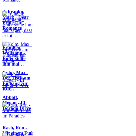
SaFranko,
Mark - Dear
Professor
Romance
Franßen,
Wolfgang -
Einer sollte
ihm mal…
Kolm, Max -
Der Tisch am
Eingang zur
Küc…
Abbott,
Megan - El
Dorado Drive
Rash, Ron -
Mit einem Fuß