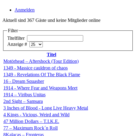
Anmelden
Aktuell sind 367 Gäste und keine Mitglieder online
Filter
Titelfilter
Anzeige #
Titel
Motörhead – Aftershock (Tour Edition)
1349 - Massice cauldron of chaos
1349 - Revelations Of The Black Flame
16 - Dream Squasher
1914 - Where Fear and Weapons Meet
1914 – Viribus Unitas
2nd Sight – Samsara
3 Inches of Blood - Long Live Heavy Metal
4 Kings - Vicious, Weird and Wild
47 Million Dollars – T.I.K.E.
77 – Maximum Rock´n Roll
8Kalacas – Fronteras