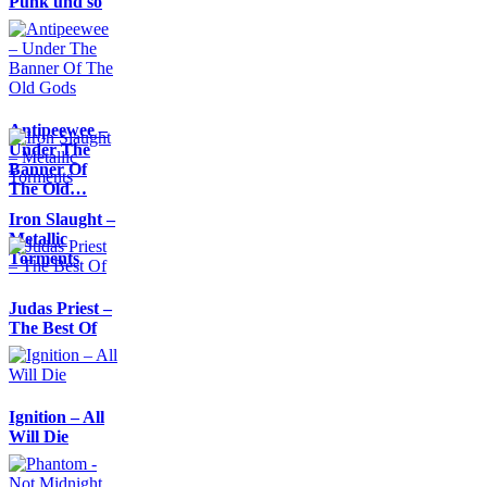
Punk und so
Antipeewee –
Under The
Banner Of
The Old…
Iron Slaught –
Metallic
Torments
Judas Priest –
The Best Of
Ignition – All
Will Die