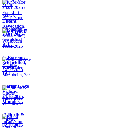
Sylosis,
Distant,
Revocation,
Knorkator –
Life Cycle…
23.01.2026 /
Frankfurt -
Bat…
In Extremo –
Schlachthof,
Wiesbaden
18.1…
Warrant, Axe
Victims,
24.10.2025,
Mannhe…
Stillbirth &
Guests,
02.10.2025