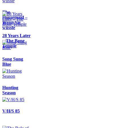
The
Housemaid –
Wenn Sie
wüsste
28 Years Later
– The Bone
Temple
Song Sung
Blue
Hunting
Season
V/H/S 85