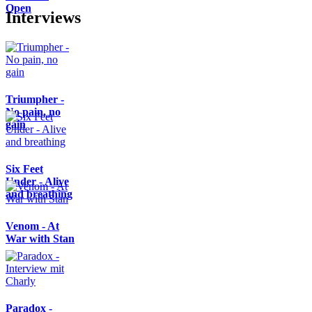
Open
Interviews
Triumpher -
No pain, no
gain
Six Feet
Under - Alive
and breathing
Venom - At
War with Stan
Paradox -