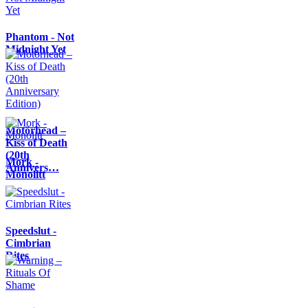
Phantom - Not
Midnight Yet
Motörhead –
Kiss of Death
(20th
Mork -
Annivers…
Monolitt
Speedslut -
Cimbrian
Rites