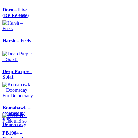
Doro – Live
(Re-Release)
Harsh – Feels
Deep Purple –
Splat!
Komahawk –
Doomsday
For
Democracy
FB1964 –