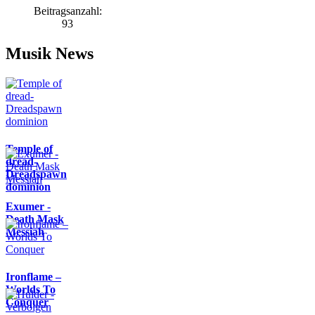
Beitragsanzahl:
93
Musik News
Temple of
dread-
Dreadspawn
dominion
Exumer -
Death Mask
Messiah
Ironflame –
Worlds To
Conquer