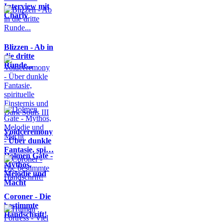
Interview mit
Charly
Blizzen - Ab in
die dritte
Runde...
Voidceremony
- Über dunkle
Fantasie, spi…
Dolmen Gate -
Mythos,
Melodie und
Macht
Coroner - Die
bestimmte
Handschrift!