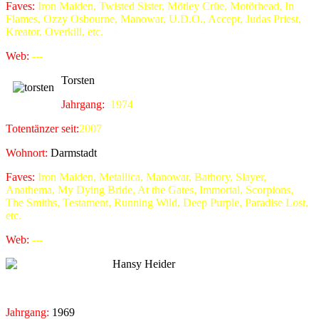
Faves:
Iron Maiden, Twisted Sister, Mötley Crüe, Motörhead, In
Flames, Ozzy Osbourne, Manowar, U.D.O., Accept, Judas Priest,
Kreator, Overkill, etc.
Web:
---
Torsten
Jahrgang:
1974
Totentänzer seit:
2007
Wohnort:
Darmstadt
Faves:
Iron Maiden, Metallica, Manowar, Bathory, Slayer,
Anathema, My Dying Bride, At the Gates, Immortal, Scorpions,
The Smiths, Testament, Running Wild, Deep Purple, Paradise Lost,
etc.
Web:
---
Hansy Heider
Jahrgang:
1969