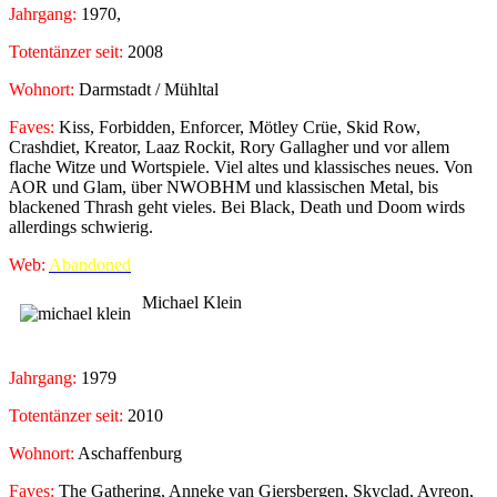
Jahrgang:
1970,
Totentänzer seit:
2008
Wohnort:
Darmstadt / Mühltal
Faves:
Kiss, Forbidden, Enforcer, Mötley Crüe, Skid Row,
Crashdiet, Kreator, Laaz Rockit, Rory Gallagher und vor allem
flache Witze und Wortspiele. Viel altes und klassisches neues. Von
AOR und Glam, über NWOBHM und klassischen Metal, bis
blackened Thrash geht vieles. Bei Black, Death und Doom wirds
allerdings schwierig.
Web:
Abandoned
Michael Klein
Jahrgang:
1979
Totentänzer seit:
2010
Wohnort:
Aschaffenburg
Faves:
The Gathering, Anneke van Giersbergen, Skyclad, Ayreon,