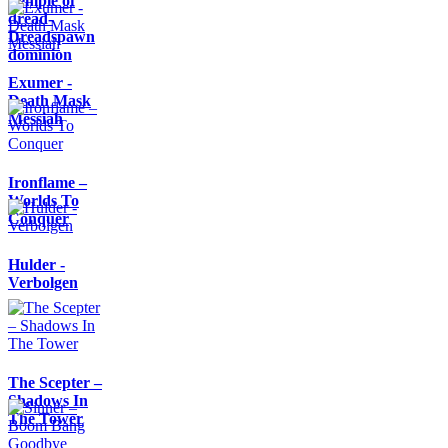
Temple of
dread-
Dreadspawn
dominion
Exumer -
Death Mask
Messiah
Ironflame –
Worlds To
Conquer
Hulder -
Verbolgen
The Scepter –
Shadows In
The Tower