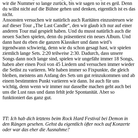
wir die Nummer so lange zurück, bis wir sagen so ist es geil. Denn
du willst nicht auf die Bühne gehen und denken, eigentlich ist es das
nicht.
Ansonsten versuchen wir natürlich auch Raritäten einzustreuen wie
auf dieser Tour „The Last Candle“, den wir glaub ich nur auf einer
anderen Tour mal gespielt haben. Und du musst natürlich auch die
neuen Sachen spielen, denn du präsentierst ein neues Album. Und
dann hast du eben die ganzen Klassiker und dann wird’s
irgendwann schwierig, denn wie du schon gesagt hast, wir spielen
ziemlich lange Sets. 2:20 teilweise 2:30. Dadurch, dass unsere
Songs dann noch lange sind, spielen wir ungefähr immer 18 Songs,
haben aber einen Pool von 45 Liedern und versuchen immer wieder
die Setlist zu variieren. Wir haben immer so Fixpunkte, die gleich
bleiben, meistens am Anfang des Sets um gut reinzukommen und ab
einem bestimmten Punkt variieren wir dann. Ist auch für uns
wichtig, denn wenn wir immer nur dasselbe machen geht auch bei
uns die Lust raus und dann fehlt jede Spontanität. Aber so
funktioniert das ganz gut.
TT: Ich hab dich letztens beim Rock Hard Festival bei Demon in
den Rängen gesehen. Gehst du eigentlich öfter noch auf Konzerte
oder war das eher die Ausnahme?