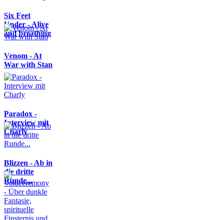
Six Feet
Under - Alive
and breathing
Venom - At
War with Stan
Paradox -
Interview mit
Charly
Blizzen - Ab in
die dritte
Runde...