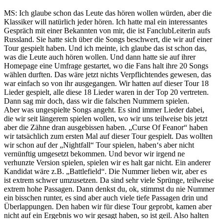
MS: Ich glaube schon das Leute das hören wollen würden, aber die
Klassiker will natürlich jeder hören. Ich hatte mal ein interessantes
Gespräch mit einer Bekannten von mir, die ist FanclubLeiterin aufs
Russland. Sie hatte sich über die Songs beschwert, die wir auf einer
Tour gespielt haben. Und ich meinte, ich glaube das ist schon das,
was die Leute auch hören wollen. Und dann hatte sie auf ihrer
Homepage eine Umfrage gestartet, wo die Fans halt ihre 20 Songs
wählen durften. Das wäre jetzt nichts Verpflichtendes gewesen, das
war einfach so von ihr ausgegangen. Wir hatten auf dieser Tour 18
Lieder gespielt, alle diese 18 Lieder waren in der Top 20 vertreten.
Dann sag mir doch, dass wir die falschen Nummern spielen.
Aber was ungespielte Songs angeht. Es sind immer Lieder dabei,
die wir seit längerem spielen wollen, wo wir uns teilweise bis jetzt
aber die Zähne dran ausgebissen haben. „Curse Of Feanor“ haben
wir tatsächlich zum ersten Mal auf dieser Tour gespielt. Das wollten
wir schon auf der „Nightfall“ Tour spielen, haben‘s aber nicht
vernünftig umgesetzt bekommen. Und bevor wir irgend ne
verhunzte Version spielen, spielen wir es halt gar nicht. Ein anderer
Kandidat wäre z.B. „Battlefield“. Die Nummer lieben wir, aber es
ist extrem schwer umzusetzen. Da sind sehr viele Sprünge, teilweise
extrem hohe Passagen. Dann denkst du, ok, stimmst du nie Nummer
ein bisschen runter, es sind aber auch viele tiefe Passagen drin und
Überlappungen. Den haben wir für diese Tour geprobt, kamen aber
nicht auf ein Ergebnis wo wir gesagt haben, so ist geil. Also halten