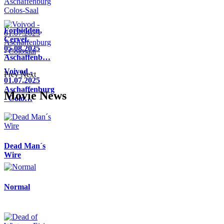
Forbidden,
Cervet,
05.08.2025
Aschaffenb…
Voivod -
Prev
Next
01.07.2025
Aschaffenburg
Movie News
- Colo…
Dead Man´s
Wire
Normal