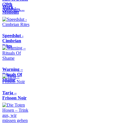
(20th
Mork -
Annivers…
Monolitt
Speedslut -
Cimbrian
Rites
Warning –
Rituals Of
Shame
Tarja –
Frisson Noir