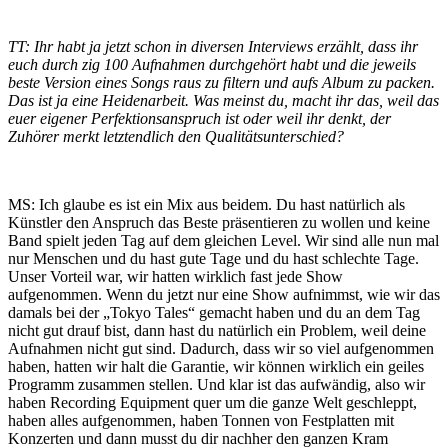
TT: Ihr habt ja jetzt schon in diversen Interviews erzählt, dass ihr
euch durch zig 100 Aufnahmen durchgehört habt und die jeweils
beste Version eines Songs raus zu filtern und aufs Album zu packen.
Das ist ja eine Heidenarbeit. Was meinst du, macht ihr das, weil das
euer eigener Perfektionsanspruch ist oder weil ihr denkt, der
Zuhörer merkt letztendlich den Qualitätsunterschied?
MS: Ich glaube es ist ein Mix aus beidem. Du hast natürlich als
Künstler den Anspruch das Beste präsentieren zu wollen und keine
Band spielt jeden Tag auf dem gleichen Level. Wir sind alle nun mal
nur Menschen und du hast gute Tage und du hast schlechte Tage.
Unser Vorteil war, wir hatten wirklich fast jede Show
aufgenommen. Wenn du jetzt nur eine Show aufnimmst, wie wir das
damals bei der „Tokyo Tales“ gemacht haben und du an dem Tag
nicht gut drauf bist, dann hast du natürlich ein Problem, weil deine
Aufnahmen nicht gut sind. Dadurch, dass wir so viel aufgenommen
haben, hatten wir halt die Garantie, wir können wirklich ein geiles
Programm zusammen stellen. Und klar ist das aufwändig, also wir
haben Recording Equipment quer um die ganze Welt geschleppt,
haben alles aufgenommen, haben Tonnen von Festplatten mit
Konzerten und dann musst du dir nachher den ganzen Kram