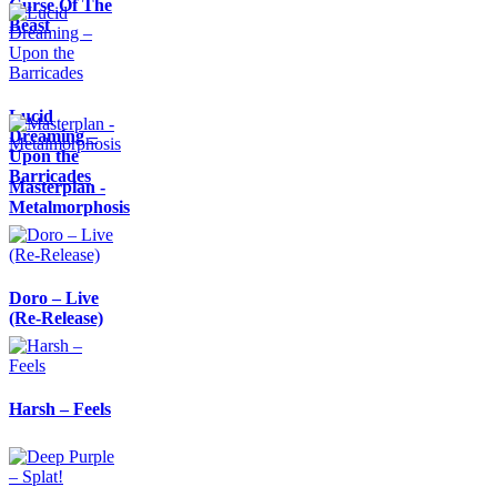
Curse Of The
Beast
Lucid
Dreaming –
Upon the
Barricades
Masterplan -
Metalmorphosis
Doro – Live
(Re-Release)
Harsh – Feels