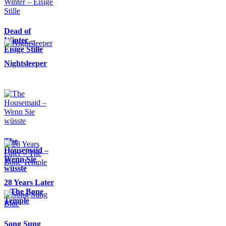
Dead of
Winter –
Eisige Stille
Nightsleeper
The
Housemaid –
Wenn Sie
wüsste
28 Years Later
– The Bone
Temple
Song Sung