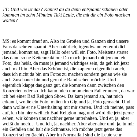
TT: Und wie ist das? Kannst du da denn entspannt schauen oder
kommen im zehn Minuten Takt Leute, die mit dir ein Foto machen
wollen?
MS: es kommt drauf an. Also im Großen und Ganzen sind unsere
Fans da sehr entspannt. Aber natürlich, irgendwann erkennt dich
jemand, kommt an, sagt Hallo oder will ein Foto. Meistens startet
das dann so ne Kettenreaktion: Da macht jemand mit jemand ein
Foto, das heißt, da muss ja jemand wichtiges sein, da geh ich jetzt
auch mal hin. Aber das Schöne ist, die kapieren eigentlich auch,
dass ich nicht da bin um Fotos zu machen sondern genau wie sie
auch Zuschauer bin und gern die Band sehen möchte. Und
eigentlich klappt das ganz gut, die kommen dann zwischen den
Konzerten oder so. Ich kann mich nur an einen Fall erinnern, da war
ich bei einer Bad Religion Show. Da kam jemand an, hat mich
erkannt, wollte ein Foto, mitten im Gig und ja, Foto gemacht. Und
dann wollte er ne Unterhaltung mit mir starten. Und ich meinte, pass
auf, ich bin hier weil ich Bad Religion mag und würd die jetzt gerne
sehen, wir können uns nachher gerne unterhalten. Und er, ja, aber
weißt du noch… Und ich, ja, nachher. Aber aber aber und, ja, tu mir
ein Gefallen und halt die Schnauze, ich möchte jetzt gerne das
Konzert sehen (lacht). Aber im Normalfall sind die Leute sehr