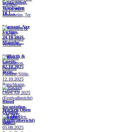
Schlachthof,
Wiesbaden
18.1…
Warrant, Axe
Victims,
24.10.2025,
Mannhe…
Stillbirth &
Guests,
02.10.2025
Wein…
Blood
Incantation,
Wacken Open
Oranssi
Air 2025
Pazuzu,
(Festivalbericht)
Sijji…