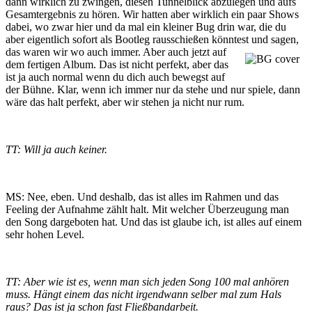
dann wirklich zu zwingen, diesen Tunnelblick abzulegen und aufs
Gesamtergebnis zu hören. Wir hatten aber wirklich ein paar Shows
dabei, wo zwar hier und da mal ein kleiner Bug drin war, die du
aber eigentlich sofort als Bootleg rausschießen könntest und
sagen,
das waren wir wo auch immer. Aber auch jetzt auf
dem fertigen Album. Das ist nicht perfekt, aber das
ist ja auch normal wenn du dich auch bewegst auf
der Bühne. Klar, wenn ich immer nur da stehe und nur spiele, dann
wäre das halt perfekt, aber wir stehen ja nicht nur rum.
TT: Will ja auch keiner.
MS: Nee, eben. Und deshalb, das ist alles im Rahmen und das
Feeling der Aufnahme zählt halt. Mit welcher Überzeugung man
den Song dargeboten hat. Und das ist glaube ich, ist alles auf einem
sehr hohen Level.
TT: Aber wie ist es, wenn man sich jeden Song 100 mal anhören
muss. Hängt einem das nicht irgendwann selber mal zum Hals
raus? Das ist ja schon fast Fließbandarbeit.