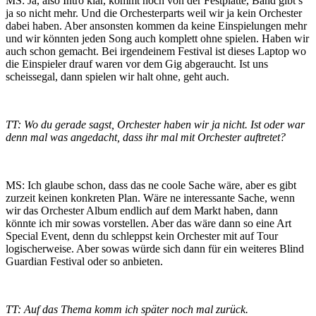
MS: Ja, also Intro klar, kommt noch von der Festplatte, Band gibt’s
ja so nicht mehr. Und die Orchesterparts weil wir ja kein Orchester
dabei haben. Aber ansonsten kommen da keine Einspielungen mehr
und wir könnten jeden Song auch komplett ohne spielen. Haben wir
auch schon gemacht. Bei irgendeinem Festival ist dieses Laptop wo
die Einspieler drauf waren vor dem Gig abgeraucht. Ist uns
scheissegal, dann spielen wir halt ohne, geht auch.
TT: Wo du gerade sagst, Orchester haben wir ja nicht. Ist oder war
denn mal was angedacht, dass ihr mal mit Orchester auftretet?
MS: Ich glaube schon, dass das ne coole Sache wäre, aber es gibt
zurzeit keinen konkreten Plan. Wäre ne interessante Sache, wenn
wir das Orchester Album endlich auf dem Markt haben, dann
könnte ich mir sowas vorstellen. Aber das wäre dann so eine Art
Special Event, denn du schleppst kein Orchester mit auf Tour
logischerweise. Aber sowas würde sich dann für ein weiteres Blind
Guardian Festival oder so anbieten.
TT: Auf das Thema komm ich später noch mal zurück.