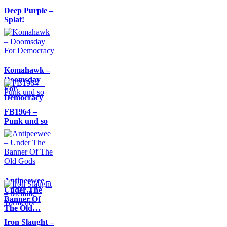
Deep Purple –
Splat!
Komahawk –
Doomsday
For
Democracy
FB1964 –
Punk und so
Antipeewee –
Under The
Banner Of
The Old…
Iron Slaught –