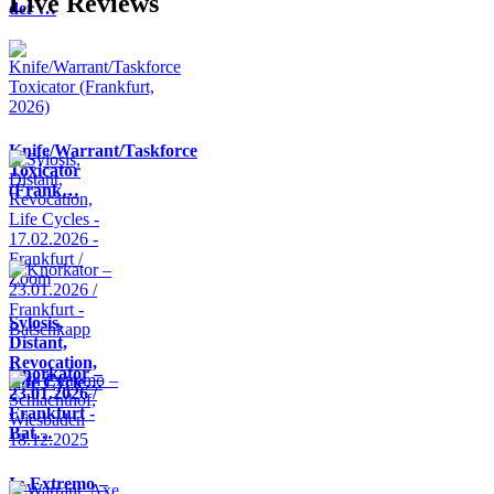
Live Reviews
der …
Knife/Warrant/Taskforce
Toxicator
(Frank…
Sylosis,
Distant,
Revocation,
Knorkator –
Life Cycle…
23.01.2026 /
Frankfurt -
Bat…
In Extremo –