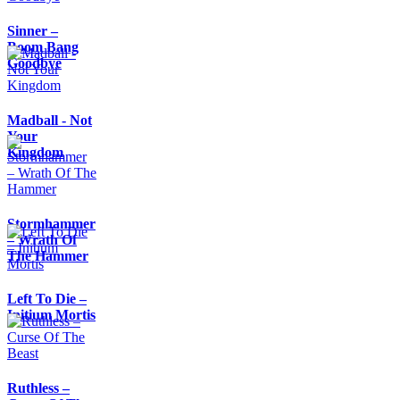
Sinner –
Boom Bang
Goodbye
Madball - Not
Your
Kingdom
Stormhammer
– Wrath Of
The Hammer
Left To Die –
Initium Mortis
Ruthless –