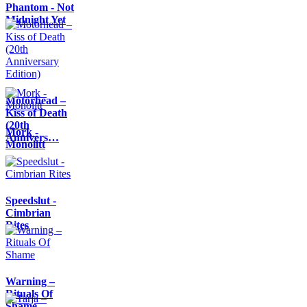
Phantom - Not
Midnight Yet
Motörhead –
Kiss of Death
(20th
Mork -
Annivers…
Monolitt
Speedslut -
Cimbrian
Rites
Warning –
Rituals Of
Shame