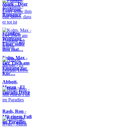
Mark - Dear
Professor
Romance
Franßen,
Wolfgang -
Einer sollte
ihm mal…
Kolm, Max -
Der Tisch am
Eingang zur
Küc…
Abbott,
Megan - El
Dorado Drive
Rash, Ron -
Mit einem Fuß
im Paradies