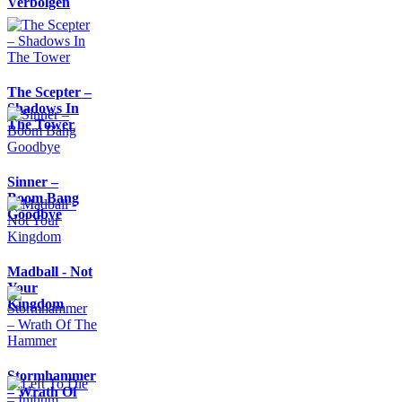
Verbolgen
The Scepter –
Shadows In
The Tower
Sinner –
Boom Bang
Goodbye
Madball - Not
Your
Kingdom
Stormhammer
– Wrath Of