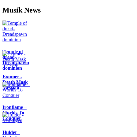
Musik News
Temple of
dread-
Dreadspawn
dominion
Exumer -
Death Mask
Messiah
Ironflame –
Worlds To
Conquer
Hulder -