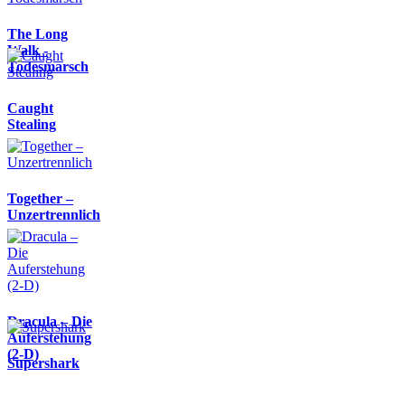
The Long
Walk -
Todesmarsch
Caught
Stealing
Together –
Unzertrennlich
Dracula – Die
Auferstehung
(2-D)
Supershark