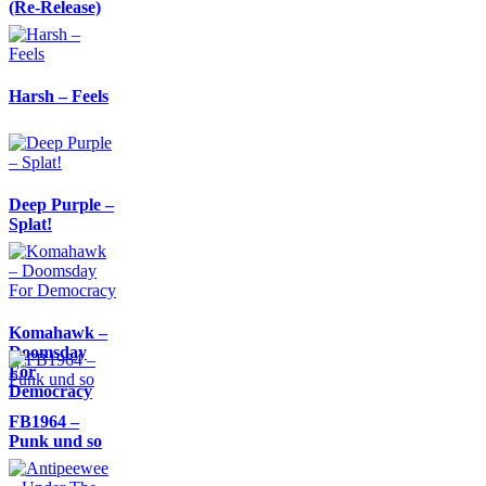
(Re-Release)
Harsh – Feels
Deep Purple –
Splat!
Komahawk –
Doomsday
For
Democracy
FB1964 –
Punk und so