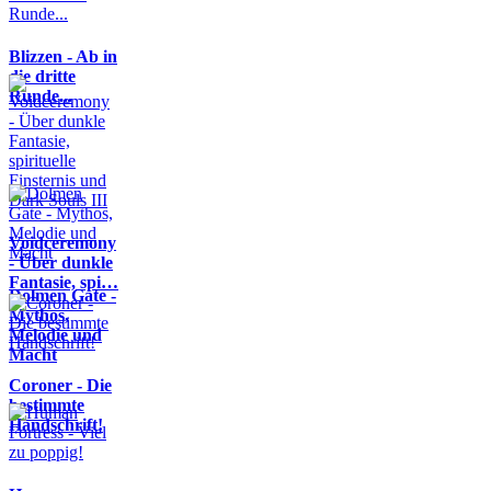
Blizzen - Ab in
die dritte
Runde...
Voidceremony
- Über dunkle
Fantasie, spi…
Dolmen Gate -
Mythos,
Melodie und
Macht
Coroner - Die
bestimmte
Handschrift!