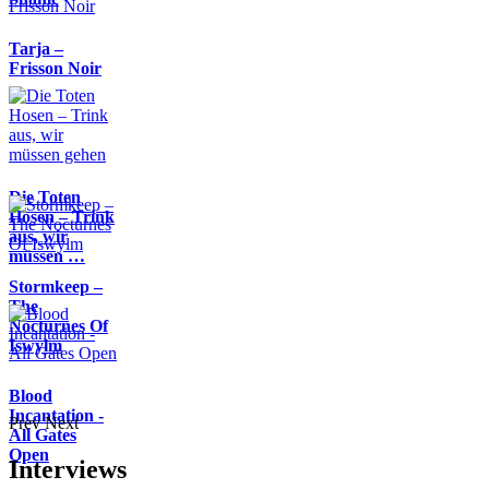
Tarja –
Frisson Noir
Die Toten
Hosen – Trink
aus, wir
müssen …
Stormkeep –
The
Nocturnes Of
Iswylm
Blood
Incantation -
Prev
Next
All Gates
Open
Interviews