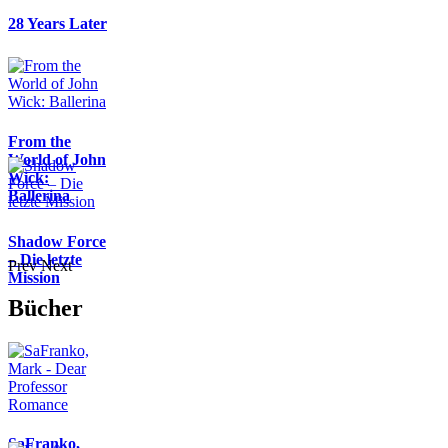
28 Years Later
From the
World of John
Wick:
Ballerina
Shadow Force
– Die letzte
Prev
Next
Mission
Bücher
SaFranko,