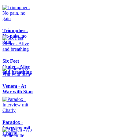
Triumpher -
No pain, no
gain
Six Feet
Under - Alive
and breathing
Venom - At
War with Stan
Paradox -
Interview mit
Charly