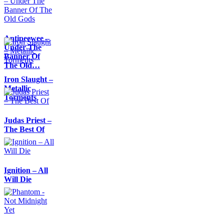
Antipeewee –
Under The
Banner Of
The Old…
Iron Slaught –
Metallic
Torments
Judas Priest –
The Best Of
Ignition – All
Will Die