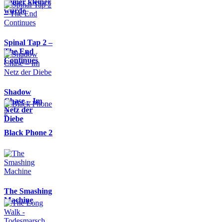
immer kleiner
wurde
Spinal Tap 2 –
The End
Continues
Shadow
Chase – Im
Netz der
Diebe
Black Phone 2
The Smashing
Machine