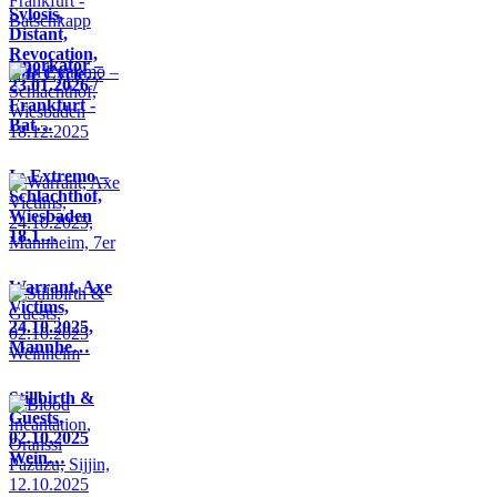
Sylosis,
Distant,
Revocation,
Knorkator –
Life Cycle…
23.01.2026 /
Frankfurt -
Bat…
In Extremo –
Schlachthof,
Wiesbaden
18.1…
Warrant, Axe
Victims,
24.10.2025,
Mannhe…
Stillbirth &
Guests,
02.10.2025
Wein…