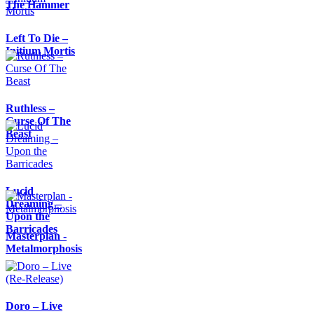
The Hammer
Left To Die –
Initium Mortis
Ruthless –
Curse Of The
Beast
Lucid
Dreaming –
Upon the
Barricades
Masterplan -
Metalmorphosis
Doro – Live