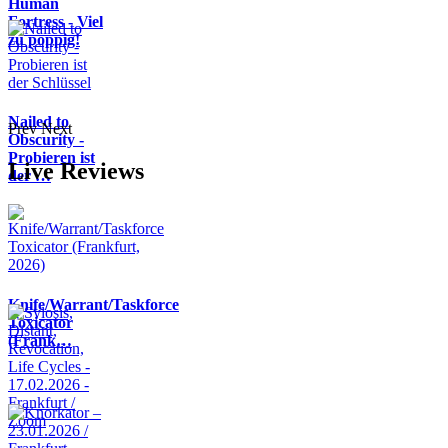
Human
Fortress - Viel
zu poppig!
Nailed to
Prev
Next
Obscurity -
Probieren ist
Live Reviews
der …
Knife/Warrant/Taskforce
Toxicator
(Frank…