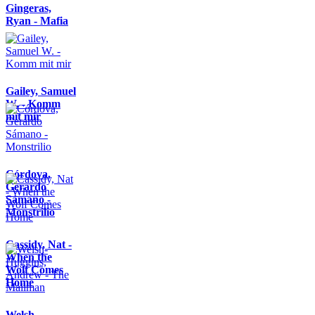
Gingeras,
Ryan - Mafia
Gailey, Samuel
W. - Komm
mit mir
Córdova,
Gerardo
Sámano -
Monstrilio
Cassidy, Nat -
When the
Wolf Comes
Home
Welsh-