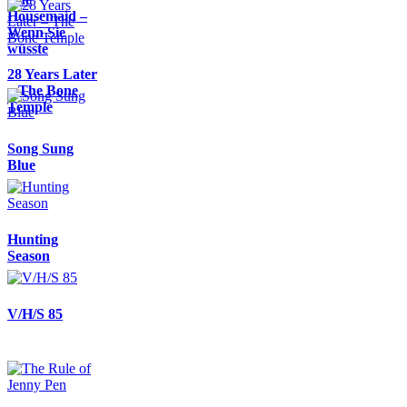
Housemaid –
Wenn Sie
wüsste
28 Years Later
– The Bone
Temple
Song Sung
Blue
Hunting
Season
V/H/S 85