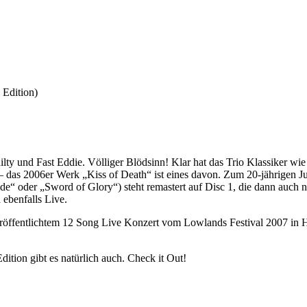
 Edition)
lty und Fast Eddie. Völliger Blödsinn! Klar hat das Trio Klassiker wi
s 2006er Werk „Kiss of Death“ ist eines davon. Zum 20-jährigen Jubil
e“ oder „Sword of Glory“) steht remastert auf Disc 1, die dann auch
ebenfalls Live.
unveröffentlichtem 12 Song Live Konzert vom Lowlands Festival 2007 in
tion gibt es natürlich auch. Check it Out!