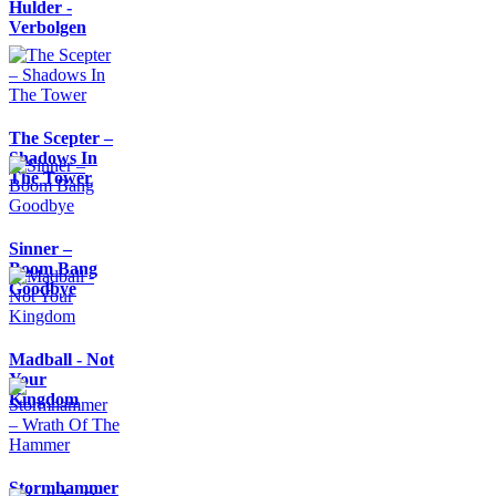
Hulder -
Verbolgen
The Scepter –
Shadows In
The Tower
Sinner –
Boom Bang
Goodbye
Madball - Not
Your
Kingdom
Stormhammer