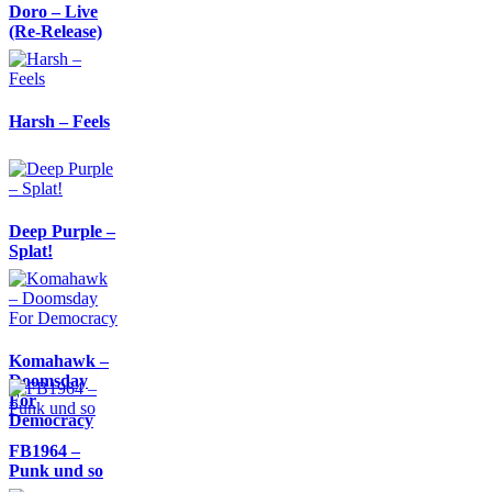
Doro – Live
(Re-Release)
Harsh – Feels
Deep Purple –
Splat!
Komahawk –
Doomsday
For
Democracy
FB1964 –
Punk und so