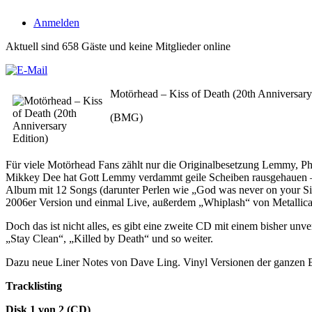
Anmelden
Aktuell sind 658 Gäste und keine Mitglieder online
Motörhead – Kiss of Death (20th Anniversary
(BMG)
Für viele Motörhead Fans zählt nur die Originalbesetzung Lemmy, Phi
Mikkey Dee hat Gott Lemmy verdammt geile Scheiben rausgehauen – da
Album mit 12 Songs (darunter Perlen wie „God was never on your Sid
2006er Version und einmal Live, außerdem „Whiplash“ von Metallica 
Doch das ist nicht alles, es gibt eine zweite CD mit einem bisher 
„Stay Clean“, „Killed by Death“ und so weiter.
Dazu neue Liner Notes von Dave Ling. Vinyl Versionen der ganzen Edi
Tracklisting
Disk 1 von 2 (CD)