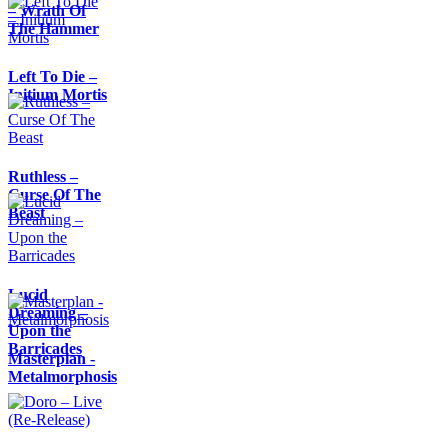
– Wrath Of
The Hammer
Left To Die –
Initium Mortis
Ruthless –
Curse Of The
Beast
Lucid
Dreaming –
Upon the
Barricades
Masterplan -
Metalmorphosis