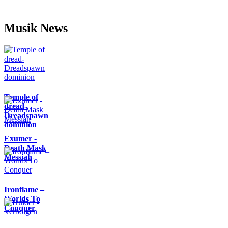
Musik News
Temple of
dread-
Dreadspawn
dominion
Exumer -
Death Mask
Messiah
Ironflame –
Worlds To
Conquer