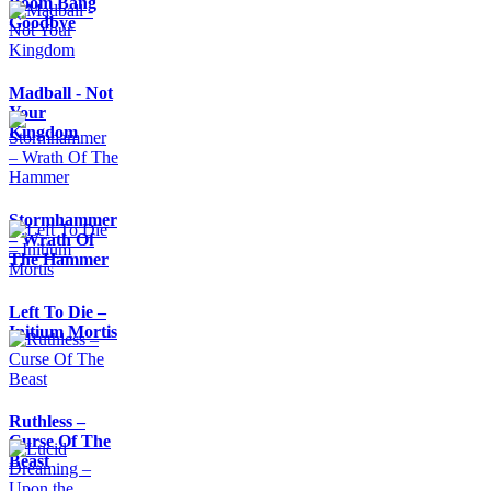
Boom Bang
Goodbye
Madball - Not
Your
Kingdom
Stormhammer
– Wrath Of
The Hammer
Left To Die –
Initium Mortis
Ruthless –
Curse Of The
Beast