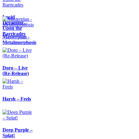
Lucid
Dreaming –
Upon the
Barricades
Masterplan -
Metalmorphosis
Doro – Live
(Re-Release)
Harsh – Feels
Deep Purple –
Splat!