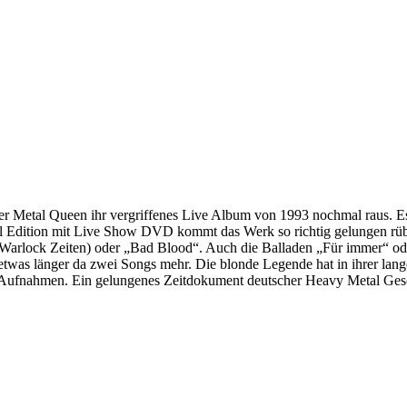
er Metal Queen ihr vergriffenes Live Album von 1993 nochmal raus. E
Edition mit Live Show DVD kommt das Werk so richtig gelungen rüber
s Warlock Zeiten) oder „Bad Blood“. Auch die Balladen „Für immer“ ode
as länger da zwei Songs mehr. Die blonde Legende hat in ihrer langen
en Aufnahmen. Ein gelungenes Zeitdokument deutscher Heavy Metal Ges