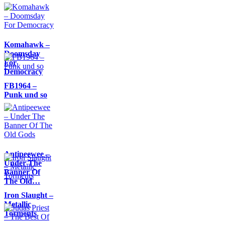
Komahawk –
Doomsday
For
Democracy
FB1964 –
Punk und so
Antipeewee –
Under The
Banner Of
The Old…
Iron Slaught –
Metallic
Torments