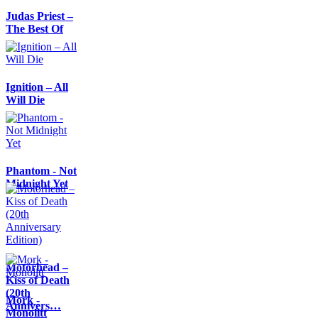
Judas Priest –
The Best Of
Ignition – All
Will Die
Phantom - Not
Midnight Yet
Motörhead –
Kiss of Death
(20th
Mork -
Annivers…
Monolitt