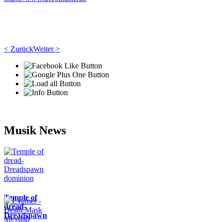
< Zurück
Weiter >
Musik News
Temple of
dread-
Dreadspawn