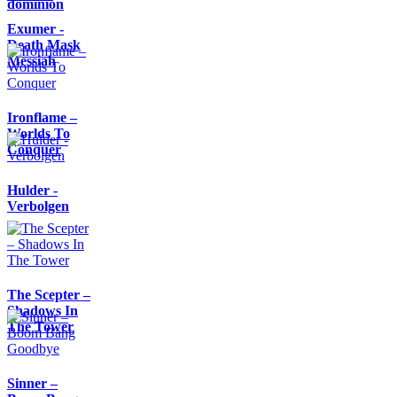
dominion
Exumer -
Death Mask
Messiah
Ironflame –
Worlds To
Conquer
Hulder -
Verbolgen
The Scepter –
Shadows In
The Tower
Sinner –