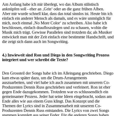
Am Anfang habe ich mir überlegt, wo das Album stilistisch
anknüpfen soll - eher an ‚Grin‘ oder an die ganz frühen Alben.
Aber
mir wurde schnell klar, dass das total sinnlos ist. Heute bin ich
einfach ein anderer Mensch als damals, und es wäre unmöglich
für
mich, noch einmal ‚No More Color‘ zu schreiben. Also habe ich
beschlossen, einfach draufloszulegen und zu schauen, wohin
die
Musik mich trägt. Gewisse Parallelen sind trotzdem da; als Musiker
entwickelt man mit der Zeit einfach eine bestimmte
Handschrift, und
die zeigt sich dann auch im Songwriting.
4.) Inwieweit sind Ron und Diego in den Songwriting Prozess
integriert und wer schreibt die Texte?
Den Grossteil der Songs habe ich im Alleingang geschrieben. Diego
kam etwas später dazu, um die Drum-Arrangements
auszuarbeiten, und viel habe ich auch zusammen mit unserem Co-
Produzenten Dennis Russ geschrieben und verfeinert. Ron
ist eher
gegen Ende dazugekommen. Trotzdem war es schlussendlich ein
gemeinsamer Prozess. Jeder hat seine Ideen
eingebracht, sodass am
Ende alles wie aus einem Guss klingt.
Das Konzept und die
Themen der Lyrics sind in Zusammenarbeit mit unserem Co-
Produzenten Dennis Russ entstanden. Die
Lyrics von zwei Songs
stammen komplett aus seiner Feder. Für die anderen Songs haben