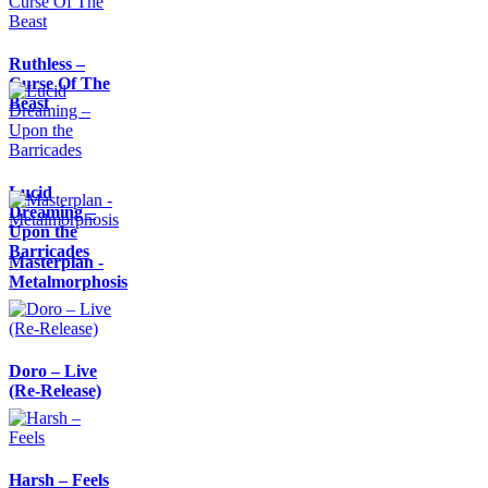
Ruthless –
Curse Of The
Beast
Lucid
Dreaming –
Upon the
Barricades
Masterplan -
Metalmorphosis
Doro – Live
(Re-Release)
Harsh – Feels