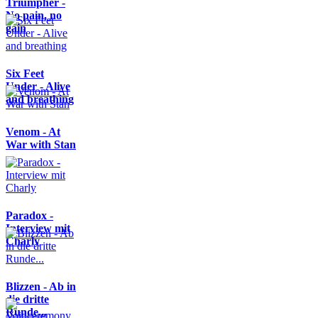
Triumpher -
No pain, no
gain
Six Feet
Under - Alive
and breathing
Venom - At
War with Stan
Paradox -
Interview mit
Charly
Blizzen - Ab in
die dritte
Runde...