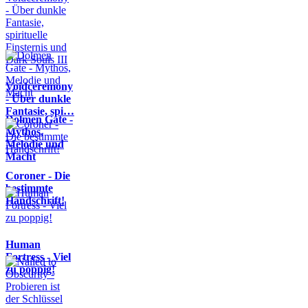
Voidceremony
- Über dunkle
Fantasie, spi…
Dolmen Gate -
Mythos,
Melodie und
Macht
Coroner - Die
bestimmte
Handschrift!
Human
Fortress - Viel
zu poppig!