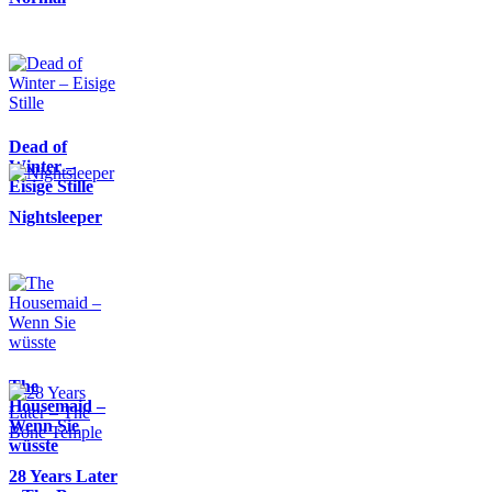
Dead of
Winter –
Eisige Stille
Nightsleeper
The
Housemaid –
Wenn Sie
wüsste
28 Years Later