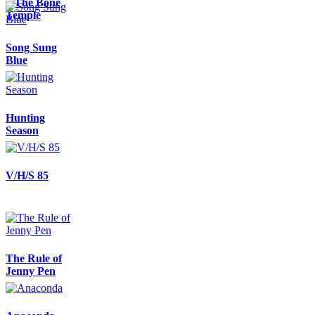
– The Bone
Temple
Song Sung
Blue
Hunting
Season
V/H/S 85
The Rule of
Jenny Pen