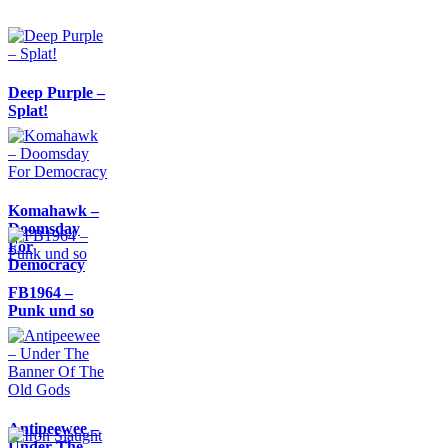
Deep Purple –
Splat!
Komahawk –
Doomsday
For
Democracy
FB1964 –
Punk und so
Antipeewee –
Under The