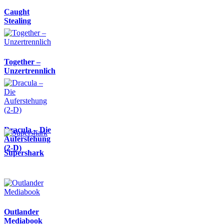
Caught
Stealing
Together –
Unzertrennlich
Dracula – Die
Auferstehung
(2-D)
Supershark
Outlander
Mediabook