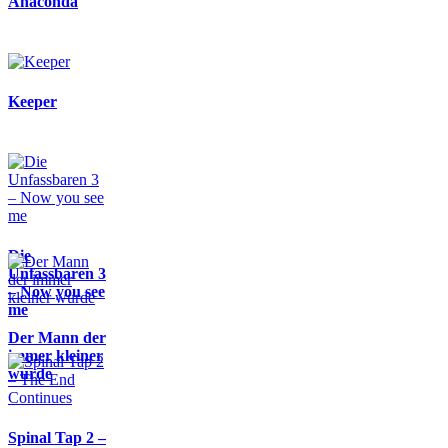
Anaconda
Keeper
Die
Unfassbaren 3
– Now you see
me
Der Mann der
immer kleiner
wurde
Spinal Tap 2 –