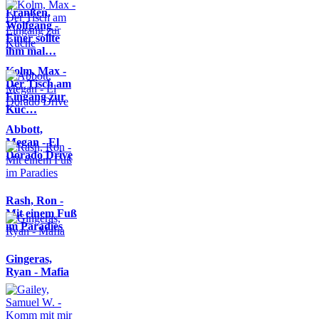
Franßen,
Wolfgang -
Einer sollte
ihm mal…
Kolm, Max -
Der Tisch am
Eingang zur
Küc…
Abbott,
Megan - El
Dorado Drive
Rash, Ron -
Mit einem Fuß
im Paradies
Gingeras,
Ryan - Mafia