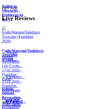
Nailed to
Prev
Next
Obscurity -
Probieren ist
Live Reviews
der …
Knife/Warrant/Taskforce
Toxicator
(Frank…
Sylosis,
Distant,
Revocation,
Knorkator –
Life Cycle…
23.01.2026 /
Frankfurt -