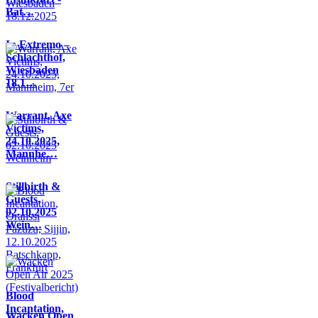
Bat…
In Extremo –
Schlachthof,
Wiesbaden
18.1…
Warrant, Axe
Victims,
24.10.2025,
Mannhe…
Stillbirth &
Guests,
02.10.2025
Wein…
Blood
Incantation,
Wacken Open