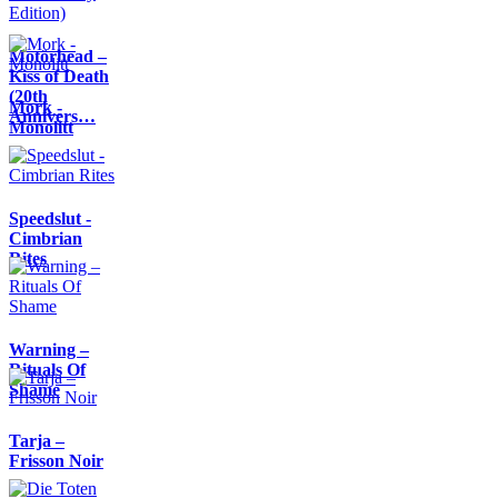
Motörhead –
Kiss of Death
(20th
Mork -
Annivers…
Monolitt
Speedslut -
Cimbrian
Rites
Warning –
Rituals Of
Shame
Tarja –
Frisson Noir