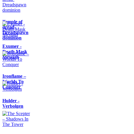
Temple of
dread-
Dreadspawn
dominion
Exumer -
Death Mask
Messiah
Ironflame –
Worlds To
Conquer
Hulder -
Verbolgen