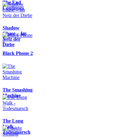
The End
Continues
Shadow
Chase – Im
Netz der
Diebe
Black Phone 2
The Smashing
Machine
The Long
Walk -
Todesmarsch