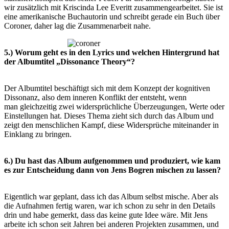
wir zusätzlich mit Kriscinda Lee
Everitt zusammengearbeitet. Sie ist
eine amerikanische Buchautorin und schreibt gerade ein Buch über
Coroner, daher lag die
Zusammenarbeit nahe.
5.) Worum geht es in den Lyrics und welchen Hintergrund hat
der Albumtitel „Dissonance Theory“?
Der Albumtitel beschäftigt sich mit dem Konzept der kognitiven
Dissonanz, also dem inneren Konflikt der entsteht, wenn
man
gleichzeitig zwei widersprüchliche Überzeugungen, Werte oder
Einstellungen hat. Dieses Thema zieht sich durch das Album
und
zeigt den menschlichen Kampf, diese Widersprüche miteinander in
Einklang zu bringen.
6.) Du hast das Album aufgenommen und produziert, wie kam
es zur Entscheidung dann von Jens Bogren mischen
zu lassen?
Eigentlich war geplant, dass ich das Album selbst mische. Aber als
die Aufnahmen fertig waren, war ich schon zu sehr in den
Details
drin und habe gemerkt, dass das keine gute Idee wäre. Mit Jens
arbeite ich schon seit Jahren bei anderen Projekten
zusammen, und