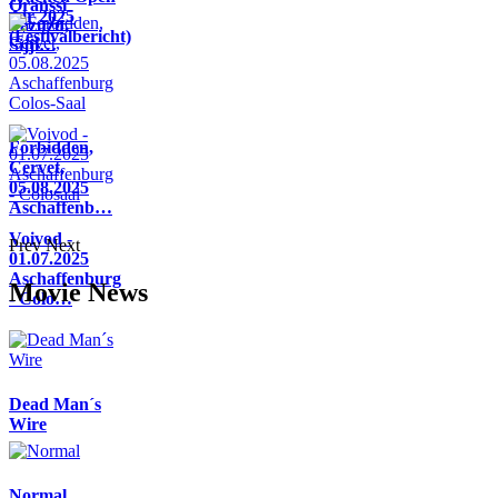
Oranssi
Air 2025
Pazuzu,
(Festivalbericht)
Sijji…
Forbidden,
Cervet,
05.08.2025
Aschaffenb…
Voivod -
Prev
Next
01.07.2025
Aschaffenburg
Movie News
- Colo…
Dead Man´s
Wire
Normal