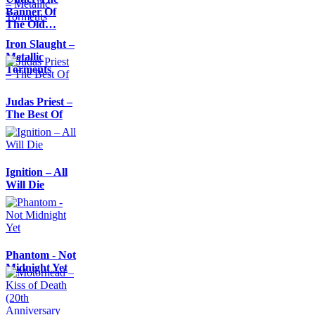
Banner Of
The Old…
Iron Slaught –
Metallic
Torments
Judas Priest –
The Best Of
Ignition – All
Will Die
Phantom - Not
Midnight Yet