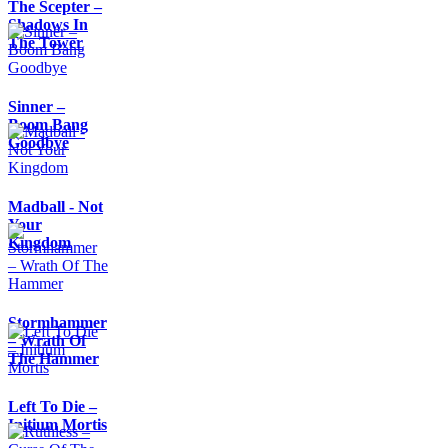
The Scepter –
Shadows In
The Tower
Sinner –
Boom Bang
Goodbye
Madball - Not
Your
Kingdom
Stormhammer
– Wrath Of
The Hammer
Left To Die –
Initium Mortis