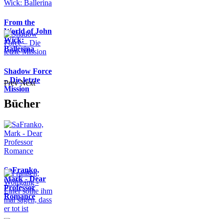
From the
World of John
Wick:
Ballerina
Shadow Force
– Die letzte
Prev
Next
Mission
Bücher
SaFranko,
Mark - Dear
Professor
Romance