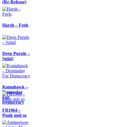
(Re-Release)
Harsh – Feels
Deep Purple –
Splat!
Komahawk –
Doomsday
For
Democracy
FB1964 –
Punk und so