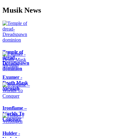
Musik News
Temple of
dread-
Dreadspawn
dominion
Exumer -
Death Mask
Messiah
Ironflame –
Worlds To
Conquer
Hulder -