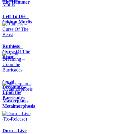
The Hammer
Left To Die –
Initium Mortis
Ruthless –
Curse Of The
Beast
Lucid
Dreaming –
Upon the
Barricades
Masterplan -
Metalmorphosis
Doro – Live