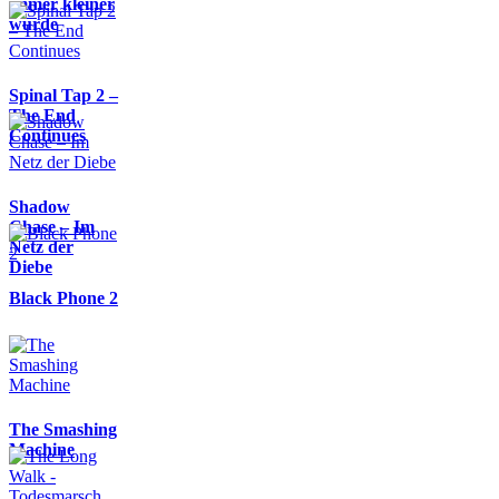
immer kleiner
wurde
Spinal Tap 2 –
The End
Continues
Shadow
Chase – Im
Netz der
Diebe
Black Phone 2
The Smashing
Machine