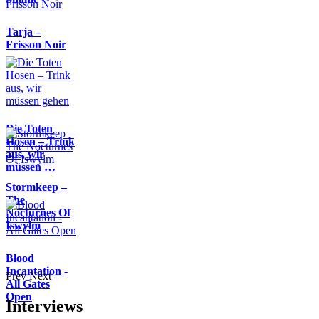
Tarja –
Frisson Noir
Die Toten
Hosen – Trink
aus, wir
müssen …
Stormkeep –
The
Nocturnes Of
Iswylm
Blood
Incantation -
Prev
Next
All Gates
Open
Interviews