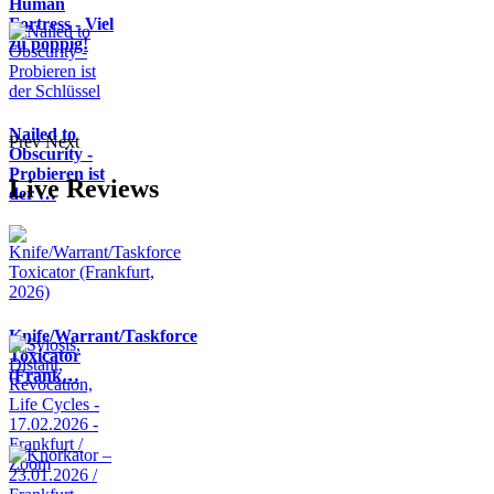
Human
Fortress - Viel
zu poppig!
Nailed to
Prev
Next
Obscurity -
Probieren ist
Live Reviews
der …
Knife/Warrant/Taskforce
Toxicator
(Frank…