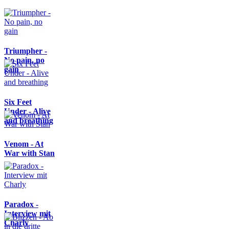
Triumpher -
No pain, no
gain
Six Feet
Under - Alive
and breathing
Venom - At
War with Stan
Paradox -
Interview mit
Charly