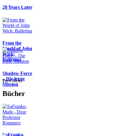
28 Years Later
From the
World of John
Wick:
Ballerina
Shadow Force
– Die letzte
Prev
Next
Mission
Bücher
SaFranko,