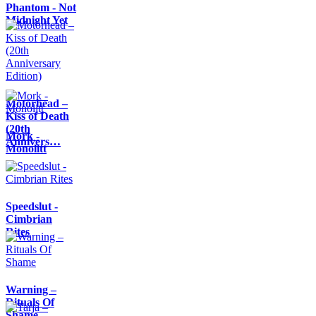
Phantom - Not
Midnight Yet
Motörhead –
Kiss of Death
(20th
Mork -
Annivers…
Monolitt
Speedslut -
Cimbrian
Rites
Warning –
Rituals Of
Shame