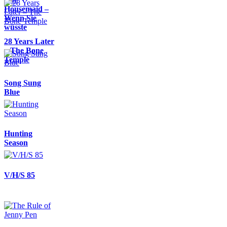
Housemaid –
Wenn Sie
wüsste
28 Years Later
– The Bone
Temple
Song Sung
Blue
Hunting
Season
V/H/S 85