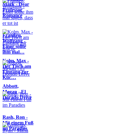
Mark - Dear
Professor
Romance
Franßen,
Wolfgang -
Einer sollte
ihm mal…
Kolm, Max -
Der Tisch am
Eingang zur
Küc…
Abbott,
Megan - El
Dorado Drive
Rash, Ron -
Mit einem Fuß
im Paradies