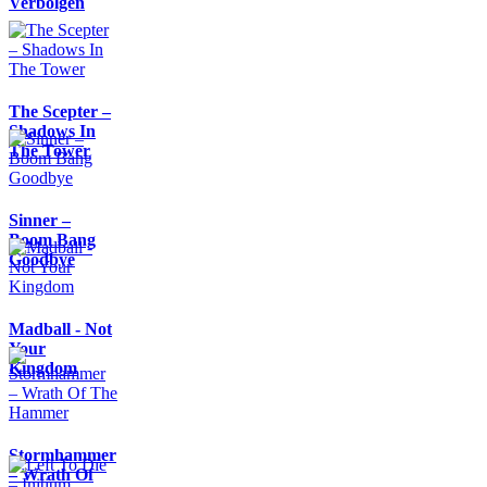
Verbolgen
The Scepter –
Shadows In
The Tower
Sinner –
Boom Bang
Goodbye
Madball - Not
Your
Kingdom
Stormhammer
– Wrath Of