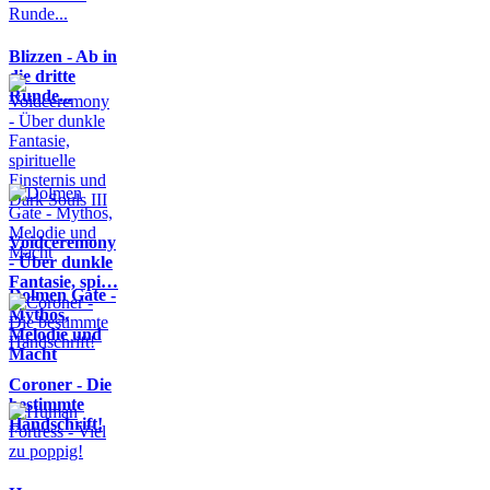
Blizzen - Ab in
die dritte
Runde...
Voidceremony
- Über dunkle
Fantasie, spi…
Dolmen Gate -
Mythos,
Melodie und
Macht
Coroner - Die
bestimmte
Handschrift!