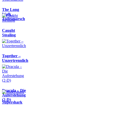
The Long
Walk -
Todesmarsch
Caught
Stealing
Together –
Unzertrennlich
Dracula – Die
Auferstehung
(2-D)
Supershark