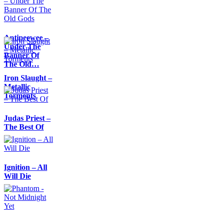
Antipeewee –
Under The
Banner Of
The Old…
Iron Slaught –
Metallic
Torments
Judas Priest –
The Best Of
Ignition – All
Will Die