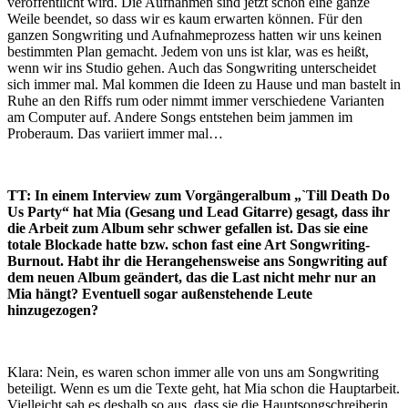
veröffentlicht wird. Die Aufnahmen sind jetzt schon eine ganze
Weile beendet, so dass wir es kaum erwarten können. Für den
ganzen Songwriting und Aufnahmeprozess hatten wir uns keinen
bestimmten Plan gemacht. Jedem von uns ist klar, was es heißt,
wenn wir ins Studio gehen. Auch das Songwriting unterscheidet
sich immer mal. Mal kommen die Ideen zu Hause und man bastelt in
Ruhe an den Riffs rum oder nimmt immer verschiedene Varianten
am Computer auf. Andere Songs entstehen beim jammen im
Proberaum. Das variiert immer mal…
TT: In einem Interview zum Vorgängeralbum „`Till Death Do
Us Party“ hat Mia (Gesang und Lead Gitarre) gesagt, dass ihr
die Arbeit zum Album sehr schwer gefallen ist. Das sie eine
totale Blockade hatte bzw. schon fast eine Art Songwriting-
Burnout. Habt ihr die Herangehensweise ans Songwriting auf
dem neuen Album geändert, das die Last nicht mehr nur an
Mia hängt? Eventuell sogar außenstehende Leute
hinzugezogen?
Klara: Nein, es waren schon immer alle von uns am Songwriting
beteiligt. Wenn es um die Texte geht, hat Mia schon die Hauptarbeit.
Vielleicht sah es deshalb so aus, dass sie die Hauptsongschreiberin