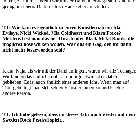
immer, zu führen. Wenn wir mit der Band unterwegs sind, sind wir
genug am feiern. Da bin ich zu Hause eher am chillen.
TT: Wie kam es eigentlich zu euren Künstlernamen; Ida
Evileye, Nicki Wicked, Mia Coldheart und Klara Force?
Meistens liest man das bei Thrash oder Black Metal Bands, die
möglichst böse wirken wollen. War das ein Gag, den ihr dann
nicht mehr losgeworden seid?
Klara: Naja, als wir mit der Band anfingen, waren wir alle Teenager.
Wir fanden das einfach cool. Ja, und irgendwie ist es dabei
geblieben. Es ist auch ähnlich eines anderen Ichs. Wenn man auf
Tour geht, legt man sich seinen Künstlernamen zu und ist eine
andere Person.
TT: Ich habe gelesen, dass ihr dieses Jahr auch wieder auf dem
Sweden Rock Festival spielt…