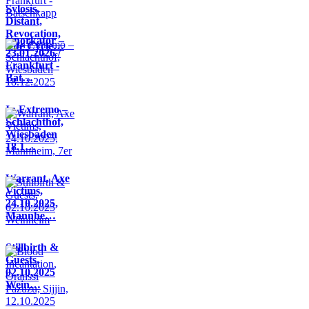
Sylosis,
Distant,
Revocation,
Knorkator –
Life Cycle…
23.01.2026 /
Frankfurt -
Bat…
In Extremo –
Schlachthof,
Wiesbaden
18.1…
Warrant, Axe
Victims,
24.10.2025,
Mannhe…
Stillbirth &
Guests,
02.10.2025
Wein…