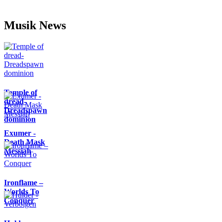
Musik News
Temple of
dread-
Dreadspawn
dominion
Exumer -
Death Mask
Messiah
Ironflame –
Worlds To
Conquer