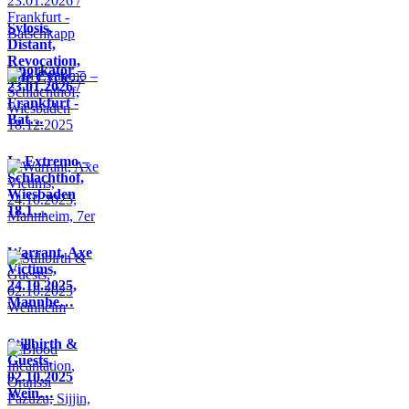
Sylosis,
Distant,
Revocation,
Knorkator –
Life Cycle…
23.01.2026 /
Frankfurt -
Bat…
In Extremo –
Schlachthof,
Wiesbaden
18.1…
Warrant, Axe
Victims,
24.10.2025,
Mannhe…
Stillbirth &
Guests,
02.10.2025
Wein…