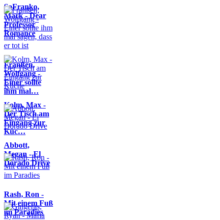
SaFranko,
Mark - Dear
Professor
Romance
Franßen,
Wolfgang -
Einer sollte
ihm mal…
Kolm, Max -
Der Tisch am
Eingang zur
Küc…
Abbott,
Megan - El
Dorado Drive
Rash, Ron -
Mit einem Fuß
im Paradies