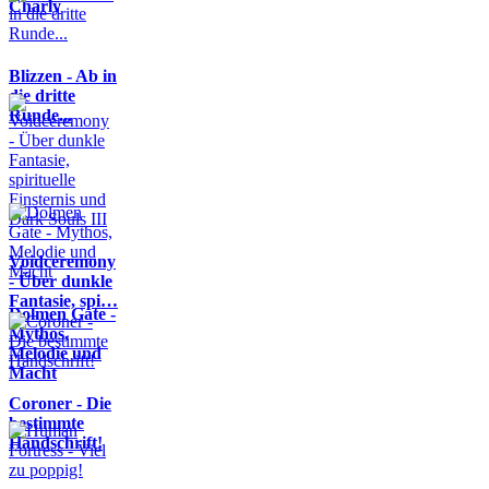
Charly
Blizzen - Ab in
die dritte
Runde...
Voidceremony
- Über dunkle
Fantasie, spi…
Dolmen Gate -
Mythos,
Melodie und
Macht
Coroner - Die
bestimmte
Handschrift!