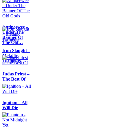
Antipeewee –
Under The
Banner Of
The Old…
Iron Slaught –
Metallic
Torments
Judas Priest –
The Best Of
Ignition – All
Will Die