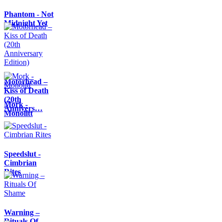
Phantom - Not
Midnight Yet
Motörhead –
Kiss of Death
(20th
Mork -
Annivers…
Monolitt
Speedslut -
Cimbrian
Rites
Warning –
Rituals Of