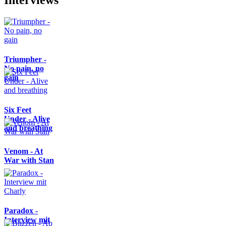
Triumpher -
No pain, no
gain
Six Feet
Under - Alive
and breathing
Venom - At
War with Stan
Paradox -
Interview mit