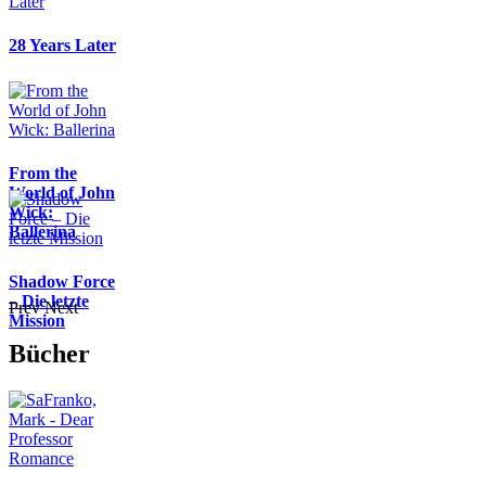
28 Years Later
From the
World of John
Wick:
Ballerina
Shadow Force
– Die letzte
Prev
Next
Mission
Bücher