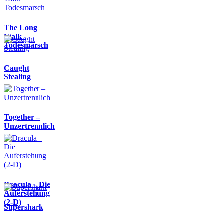
The Long
Walk -
Todesmarsch
Caught
Stealing
Together –
Unzertrennlich
Dracula – Die
Auferstehung
(2-D)
Supershark