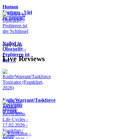
Human
Fortress - Viel
zu poppig!
Nailed to
Prev
Next
Obscurity -
Probieren ist
Live Reviews
der …
Knife/Warrant/Taskforce
Toxicator
(Frank…