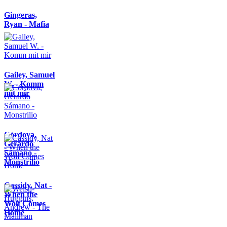
Gingeras,
Ryan - Mafia
Gailey, Samuel
W. - Komm
mit mir
Córdova,
Gerardo
Sámano -
Monstrilio
Cassidy, Nat -
When the
Wolf Comes
Home