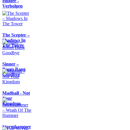
Hulder -
Verbolgen
The Scepter –
Shadows In
The Tower
Sinner –
Boom Bang
Goodbye
Madball - Not
Your
Kingdom
Stormhammer