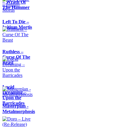
– Wrath Of
The Hammer
Left To Die –
Initium Mortis
Ruthless –
Curse Of The
Beast
Lucid
Dreaming –
Upon the
Barricades
Masterplan -
Metalmorphosis