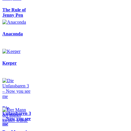
The Rule of
Jenny Pen
Anaconda
Keeper
Die
Unfassbaren 3
– Now you see
me