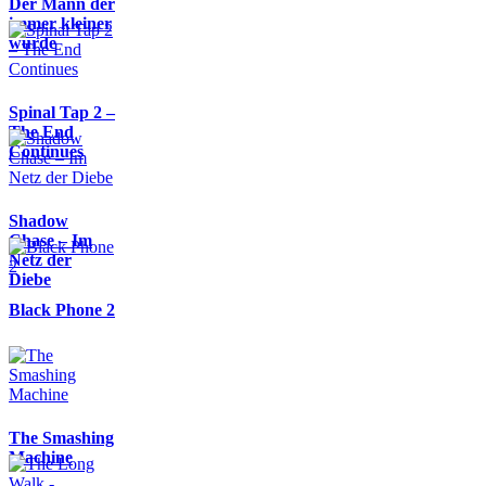
Der Mann der
immer kleiner
wurde
Spinal Tap 2 –
The End
Continues
Shadow
Chase – Im
Netz der
Diebe
Black Phone 2
The Smashing
Machine