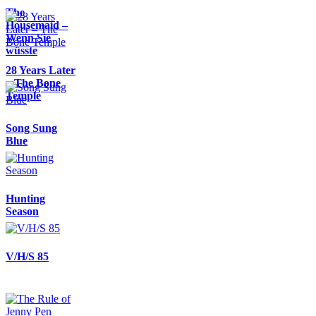
The
Housemaid –
Wenn Sie
wüsste
28 Years Later
– The Bone
Temple
Song Sung
Blue
Hunting
Season
V/H/S 85