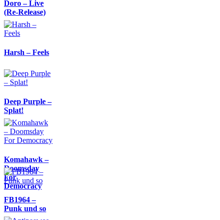
Doro – Live
(Re-Release)
Harsh – Feels
Deep Purple –
Splat!
Komahawk –
Doomsday
For
Democracy
FB1964 –
Punk und so