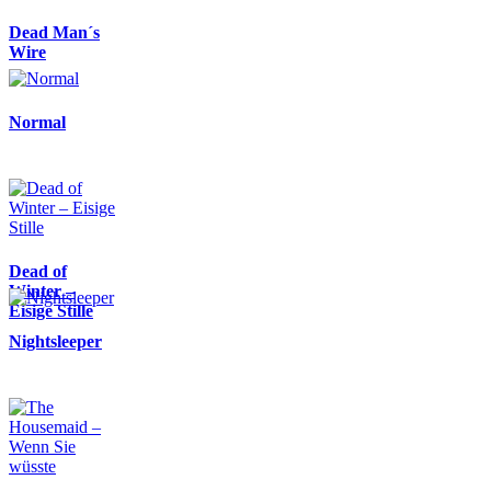
Dead Man´s
Wire
Normal
Dead of
Winter –
Eisige Stille
Nightsleeper