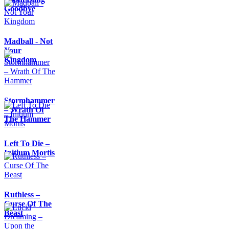
Goodbye
Madball - Not
Your
Kingdom
Stormhammer
– Wrath Of
The Hammer
Left To Die –
Initium Mortis
Ruthless –
Curse Of The
Beast