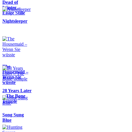
Dead of
Winter –
Eisige Stille
Nightsleeper
The
Housemaid –
Wenn Sie
wüsste
28 Years Later
– The Bone
Temple
Song Sung
Blue