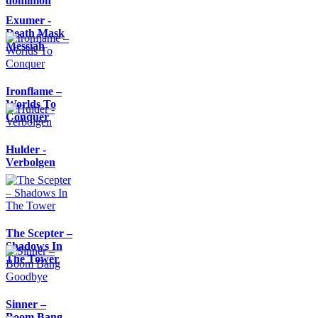
dominion
Exumer -
Death Mask
Messiah
Ironflame –
Worlds To
Conquer
Hulder -
Verbolgen
The Scepter –
Shadows In
The Tower
Sinner –
Boom Bang