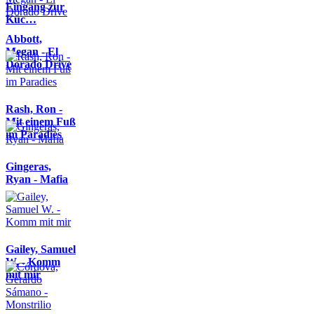
Eingang zur
Küc…
Abbott,
Megan - El
Dorado Drive
Rash, Ron -
Mit einem Fuß
im Paradies
Gingeras,
Ryan - Mafia
Gailey, Samuel
W. - Komm
mit mir