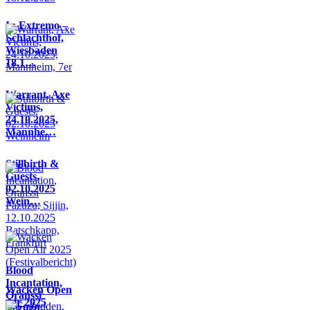
In Extremo –
Schlachthof,
Wiesbaden
18.1…
Warrant, Axe
Victims,
24.10.2025,
Mannhe…
Stillbirth &
Guests,
02.10.2025
Wein…
Blood
Incantation,
Wacken Open
Oranssi
Air 2025
Pazuzu,