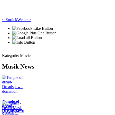
< Zurück
Weiter >
Kategorie:
Movie
Musik News
Temple of
dread-
Dreadspawn