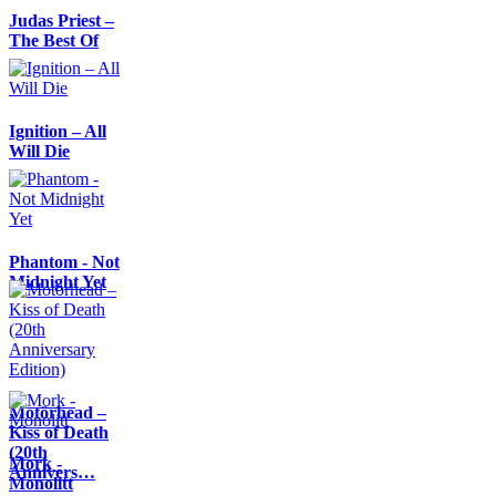
Judas Priest –
The Best Of
Ignition – All
Will Die
Phantom - Not
Midnight Yet
Motörhead –
Kiss of Death
(20th
Mork -
Annivers…
Monolitt