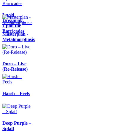
Lucid
Dreaming –
Upon the
Barricades
Masterplan -
Metalmorphosis
Doro – Live
(Re-Release)
Harsh – Feels
Deep Purple –
Splat!