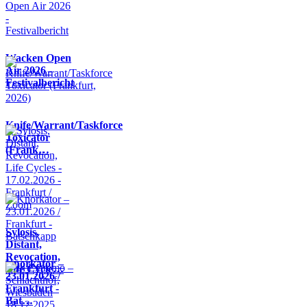
Wacken Open
Air 2026 -
Festivalbericht
Knife/Warrant/Taskforce
Toxicator
(Frank…
Sylosis,
Distant,
Revocation,
Knorkator –
Life Cycle…
23.01.2026 /
Frankfurt -
Bat…