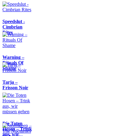
Speedslut -
Cimbrian
Rites
Warning –
Rituals Of
Shame
Tarja –
Frisson Noir
Die Toten
Hosen – Trink
aus, wir