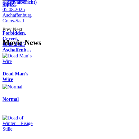
(Festivalbericht)
Sijji…
Prev
Next
Forbidden,
Cervet,
Movie News
05.08.2025
Aschaffenb…
Dead Man´s
Wire
Normal