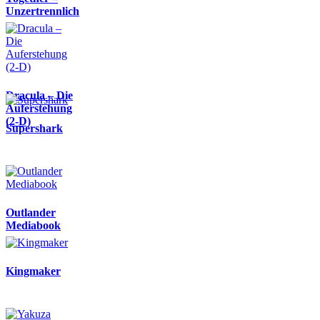
Unzertrennlich
Dracula – Die
Auferstehung
(2-D)
Supershark
Outlander
Mediabook
Kingmaker