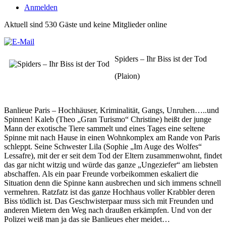
Anmelden
Aktuell sind 530 Gäste und keine Mitglieder online
Spiders – Ihr Biss ist der Tod
(Plaion)
Banlieue Paris – Hochhäuser, Kriminalität, Gangs, Unruhen…..und
Spinnen! Kaleb (Theo „Gran Turismo“ Christine) heißt der junge
Mann der exotische Tiere sammelt und eines Tages eine seltene
Spinne mit nach Hause in einen Wohnkomplex am Rande von Paris
schleppt. Seine Schwester Lila (Sophie „Im Auge des Wolfes“
Lessafre), mit der er seit dem Tod der Eltern zusammenwohnt, findet
das gar nicht witzig und würde das ganze „Ungeziefer“ am liebsten
abschaffen. Als ein paar Freunde vorbeikommen eskaliert die
Situation denn die Spinne kann ausbrechen und sich immens schnell
vermehren. Ratzfatz ist das ganze Hochhaus voller Krabbler deren
Biss tödlich ist. Das Geschwisterpaar muss sich mit Freunden und
anderen Mietern den Weg nach draußen erkämpfen. Und von der
Polizei weiß man ja das sie Banlieues eher meidet…