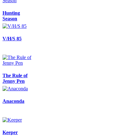
Hunting
Season
V/H/S 85
The Rule of
Jenny Pen
Anaconda
Keeper