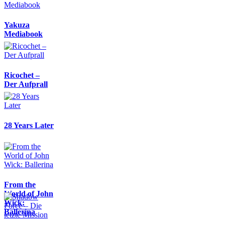
Yakuza
Mediabook
Ricochet –
Der Aufprall
28 Years Later
From the
World of John
Wick:
Ballerina