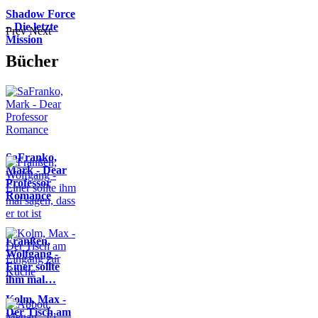
Shadow Force
– Die letzte
Prev
Next
Mission
Bücher
SaFranko,
Mark - Dear
Professor
Romance
Franßen,
Wolfgang -
Einer sollte
ihm mal…
Kolm, Max -
Der Tisch am