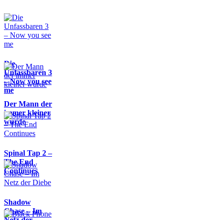
Die
Unfassbaren 3
– Now you see
me
Der Mann der
immer kleiner
wurde
Spinal Tap 2 –
The End
Continues
Shadow
Chase – Im
Netz der