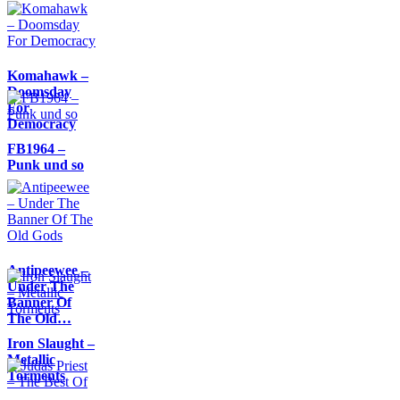
Komahawk –
Doomsday
For
Democracy
FB1964 –
Punk und so
Antipeewee –
Under The
Banner Of
The Old…
Iron Slaught –
Metallic
Torments