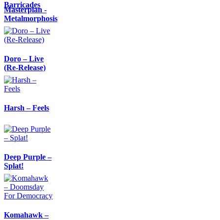
Barricades
Masterplan -
Metalmorphosis
Doro – Live
(Re-Release)
Harsh – Feels
Deep Purple –
Splat!
Komahawk –