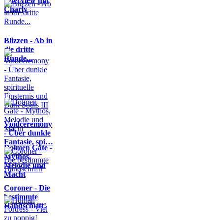
Interview mit
Charly
Blizzen - Ab in
die dritte
Runde...
Voidceremony
- Über dunkle
Fantasie, spi…
Dolmen Gate -
Mythos,
Melodie und
Macht
Coroner - Die
bestimmte
Handschrift!