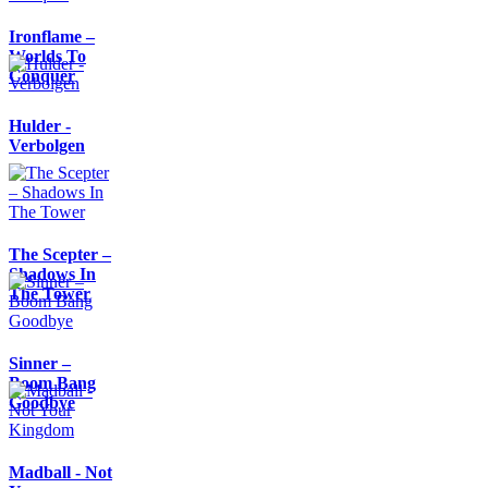
Ironflame –
Worlds To
Conquer
Hulder -
Verbolgen
The Scepter –
Shadows In
The Tower
Sinner –
Boom Bang
Goodbye
Madball - Not