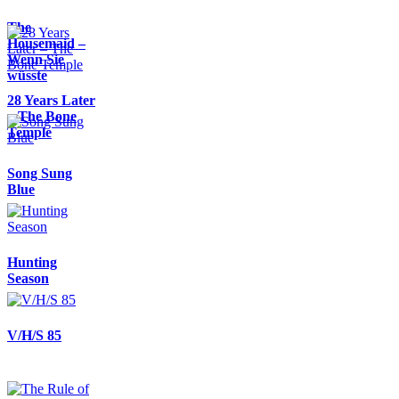
The
Housemaid –
Wenn Sie
wüsste
28 Years Later
– The Bone
Temple
Song Sung
Blue
Hunting
Season
V/H/S 85