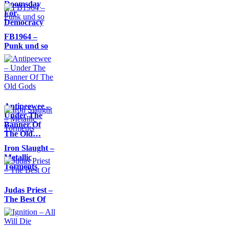
Doomsday
For
Democracy
FB1964 –
Punk und so
Antipeewee –
Under The
Banner Of
The Old…
Iron Slaught –
Metallic
Torments
Judas Priest –
The Best Of