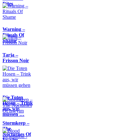
Rites
Warning –
Rituals Of
Shame
Tarja –
Frisson Noir
Die Toten
Hosen – Trink
aus, wir
müssen …
Stormkeep –
The
Nocturnes Of
Iswylm