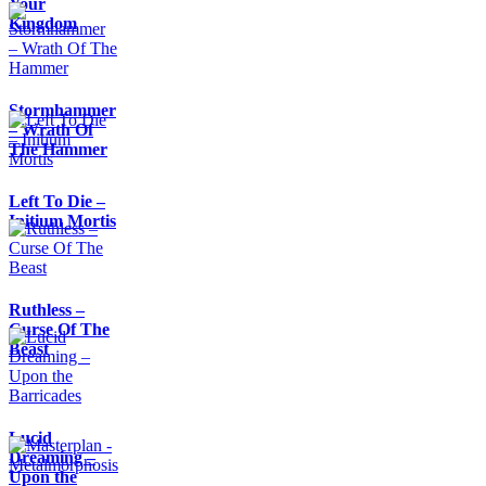
Your
Kingdom
Stormhammer
– Wrath Of
The Hammer
Left To Die –
Initium Mortis
Ruthless –
Curse Of The
Beast
Lucid
Dreaming –
Upon the