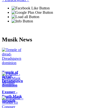
Musik News
Temple of
dread-
Dreadspawn
dominion
Exumer -
Death Mask
Messiah