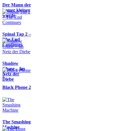
Der Mann der
immer kleiner
wurde
Spinal Tap 2 –
The End
Continues
Shadow
Chase – Im
Netz der
Diebe
Black Phone 2
The Smashing
Machine