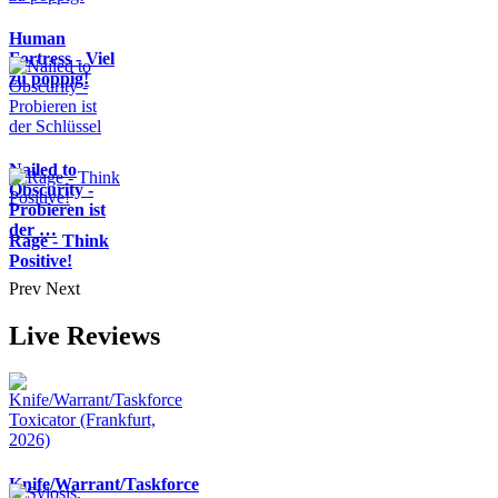
Human
Fortress - Viel
zu poppig!
Nailed to
Obscurity -
Probieren ist
der …
Rage - Think
Positive!
Prev
Next
Live Reviews
Knife/Warrant/Taskforce