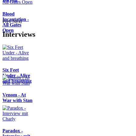
Blood
Incantation -
Prev
Next
All Gates
Open
Interviews
Six Feet
Under - Alive
and breathing
Venom - At
War with Stan
Paradox -