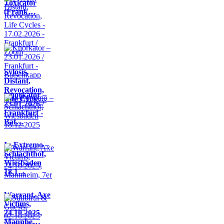
Toxicator
(Frank…
Sylosis,
Distant,
Revocation,
Knorkator –
Life Cycle…
23.01.2026 /
Frankfurt -
Bat…
In Extremo –
Schlachthof,
Wiesbaden
18.1…
Warrant, Axe
Victims,
24.10.2025,
Mannhe…