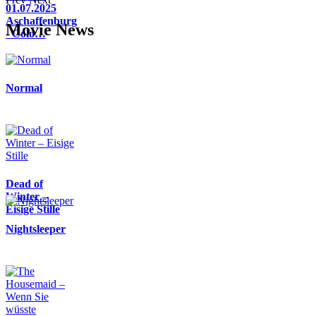
01.07.2025
Aschaffenburg
Movie News
- Colo…
Normal
Dead of
Winter –
Eisige Stille
Nightsleeper