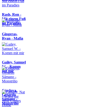
Rash, Ron -
Mit einem Fuß
im Paradies
Gingeras,
Ryan - Mafia
Gailey, Samuel
W. - Komm
mit mir
Córdova,
Gerardo
Sámano -
Monstrilio