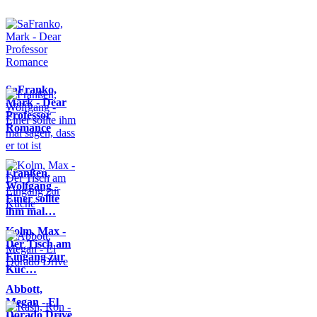
SaFranko,
Mark - Dear
Professor
Romance
Franßen,
Wolfgang -
Einer sollte
ihm mal…
Kolm, Max -
Der Tisch am
Eingang zur
Küc…
Abbott,
Megan - El
Dorado Drive