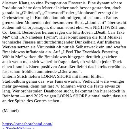
düsteren Klang so eine Extraportion Finsternis. Eine dynamischere
Produktion hätte dem Material sicher noch besser gestanden, doch
gerade in „Oblivion“, „Glenwood“ oder „Lionheart“ erzeugt die
Orchestrierung in Kombination mit ruhigen, oft schon an Pathos
grenzenden Momenten den besonderen Reiz. „Lionheart“ überrascht
zudem mit Chorpassagen, die man sonst eher von NIGHTWISH und
Co. kennt. Besonders heraus ragen die bitterbösen „Death Can Take
Me“ und „A Nameless Hymn“. Hier kombinieren die fünf Musiker
technische Finesse mit durchdringender Dunkelheit. Auf früheren
Werken setzten sie Virtuosität oft nur als Selbstzweck ein und warfen
Breakdowns inflationär ein. Auf „I Feel The Everblack Festering
Within Me“ wirken die Breakdowns hingegen deutlich gezielter —
auch wenn man sich weiterhin fragen darf, ob wirklich jeder Track
einen braucht. Einen positiven Ausreißer liefert das bereits erwähnte,
fast schon fröhlich anmutende „Glenwood“.
Unterm Strich liefern LORNA SHORE mit ihrem fünften
Studioalbum genau das, was Fans erwarten. Vielleicht wäre weniger
mehr gewesen, denn mit fast 70 Minuten wirkt die Platte etwas zu
lang. Wer orchestralen Deathcore sucht, bekommt ihn hier jedoch in
Reinform — und 2025 zeigen LORNA SHORE einmal mehr, dass sie
an der Spitze des Genres stehen.
(Manuel)
https://lornashoreband.com/
< Zurück
Weiter >