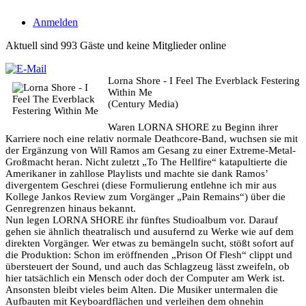
Anmelden
Aktuell sind 993 Gäste und keine Mitglieder online
Lorna Shore - I Feel The Everblack Festering
Within Me
(Century Media)
Waren LORNA SHORE zu Beginn ihrer
Karriere noch eine relativ normale Deathcore-Band, wuchsen sie mit
der Ergänzung von Will Ramos am Gesang zu einer Extreme-Metal-
Großmacht heran. Nicht zuletzt „To The Hellfire“ katapultierte die
Amerikaner in zahllose Playlists und machte sie dank Ramos’
divergentem Geschrei (diese Formulierung entlehne ich mir aus
Kollege Jankos Review zum Vorgänger „Pain Remains“) über die
Genregrenzen hinaus bekannt.
Nun legen LORNA SHORE ihr fünftes Studioalbum vor. Darauf
gehen sie ähnlich theatralisch und ausufernd zu Werke wie auf dem
direkten Vorgänger. Wer etwas zu bemängeln sucht, stößt sofort auf
die Produktion: Schon im eröffnenden „Prison Of Flesh“ clippt und
übersteuert der Sound, und auch das Schlagzeug lässt zweifeln, ob
hier tatsächlich ein Mensch oder doch der Computer am Werk ist.
Ansonsten bleibt vieles beim Alten. Die Musiker untermalen die
Aufbauten mit Keyboardflächen und verleihen dem ohnehin