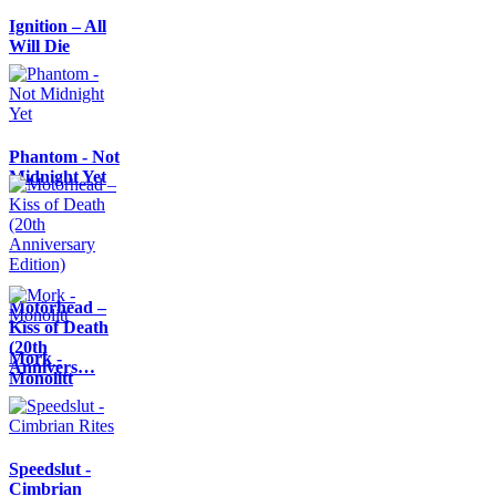
Ignition – All
Will Die
Phantom - Not
Midnight Yet
Motörhead –
Kiss of Death
(20th
Mork -
Annivers…
Monolitt
Speedslut -
Cimbrian