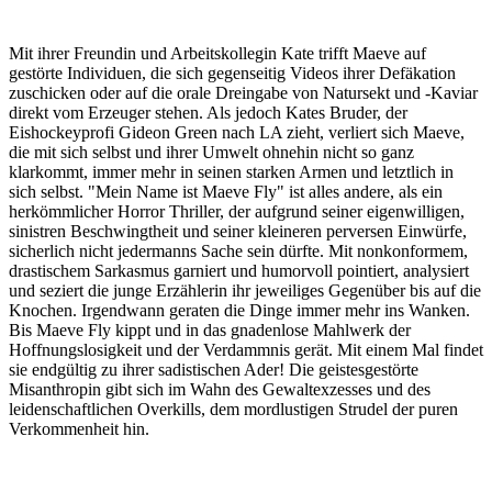
Mit ihrer Freundin und Arbeitskollegin Kate trifft Maeve auf
gestörte Individuen, die sich gegenseitig Videos ihrer Defäkation
zuschicken oder auf die orale Dreingabe von Natursekt und -Kaviar
direkt vom Erzeuger stehen. Als jedoch Kates Bruder, der
Eishockeyprofi Gideon Green nach LA zieht, verliert sich Maeve,
die mit sich selbst und ihrer Umwelt ohnehin nicht so ganz
klarkommt, immer mehr in seinen starken Armen und letztlich in
sich selbst. "Mein Name ist Maeve Fly" ist alles andere, als ein
herkömmlicher Horror Thriller, der aufgrund seiner eigenwilligen,
sinistren Beschwingtheit und seiner kleineren perversen Einwürfe,
sicherlich nicht jedermanns Sache sein dürfte. Mit nonkonformem,
drastischem Sarkasmus garniert und humorvoll pointiert, analysiert
und seziert die junge Erzählerin ihr jeweiliges Gegenüber bis auf die
Knochen. Irgendwann geraten die Dinge immer mehr ins Wanken.
Bis Maeve Fly kippt und in das gnadenlose Mahlwerk der
Hoffnungslosigkeit und der Verdammnis gerät. Mit einem Mal findet
sie endgültig zu ihrer sadistischen Ader! Die geistesgestörte
Misanthropin gibt sich im Wahn des Gewaltexzesses und des
leidenschaftlichen Overkills, dem mordlustigen Strudel der puren
Verkommenheit hin.