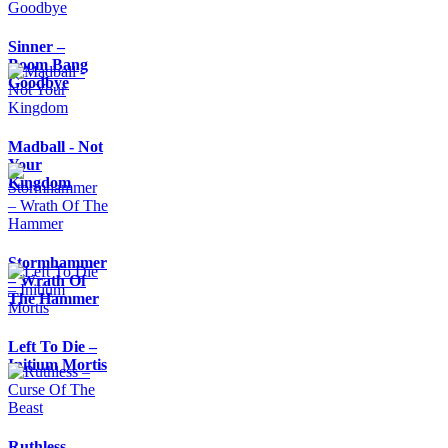
Sinner –
Boom Bang
Goodbye
Madball - Not
Your
Kingdom
Stormhammer
– Wrath Of
The Hammer
Left To Die –
Initium Mortis
Ruthless –