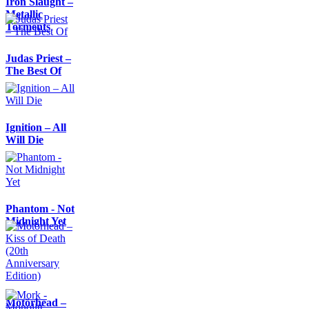
Iron Slaught –
Metallic
Torments
Judas Priest –
The Best Of
Ignition – All
Will Die
Phantom - Not
Midnight Yet
Motörhead –