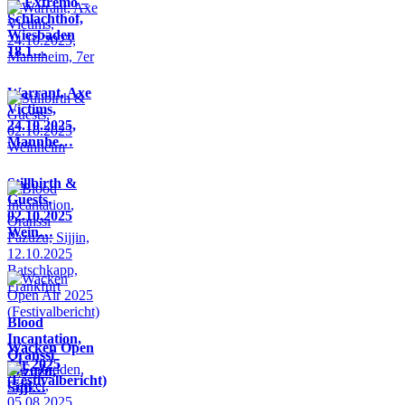
In Extremo –
Schlachthof,
Wiesbaden
18.1…
Warrant, Axe
Victims,
24.10.2025,
Mannhe…
Stillbirth &
Guests,
02.10.2025
Wein…
Blood
Incantation,
Wacken Open
Oranssi
Air 2025
Pazuzu,
(Festivalbericht)
Sijji…