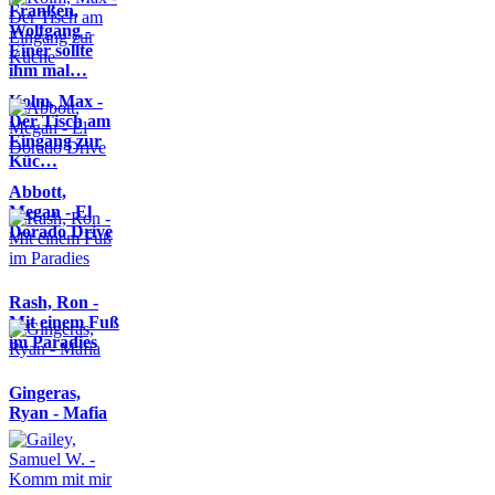
Franßen,
Wolfgang -
Einer sollte
ihm mal…
Kolm, Max -
Der Tisch am
Eingang zur
Küc…
Abbott,
Megan - El
Dorado Drive
Rash, Ron -
Mit einem Fuß
im Paradies
Gingeras,
Ryan - Mafia