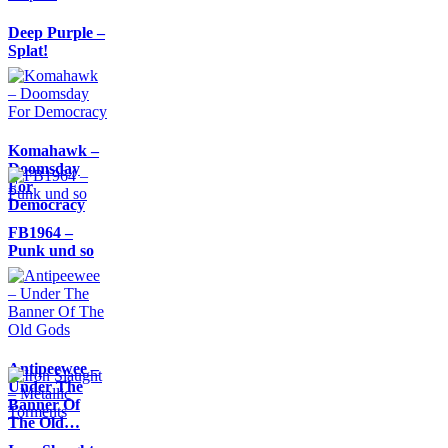
Deep Purple –
Splat!
Komahawk –
Doomsday
For
Democracy
FB1964 –
Punk und so
Antipeewee –
Under The
Banner Of
The Old…