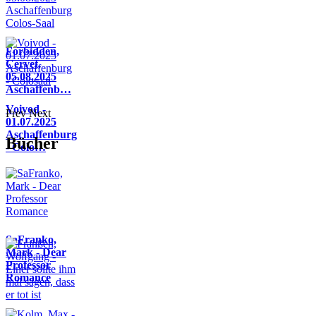
Forbidden,
Cervet,
05.08.2025
Aschaffenb…
Voivod -
Prev
Next
01.07.2025
Aschaffenburg
Bücher
- Colo…
SaFranko,
Mark - Dear
Professor
Romance