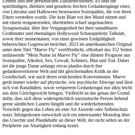
Lebens und ihre persönlichen Zukunftsvisionen. Es sind die
spitzfindigen, direkten und geradezu frechen Gedankengänge einer,
von Literatur und Halloween besessenen Soziopathin, die von ihren
Eltern verstoßen wurde. Die kein Blatt vor den Mund nimmt und
mit einem resignierenden, übertrieben scharf angemachten
Synapsensalat, über ihre Vergangenheit bei ihrer unnahbaren
Großmutter und ehemaligen Hollywood Schauspielerin Tallulah,
sowie ihrer momentanen, von einer gewissen Endgültigkeit
beherrschten Gegenwart berichtet. 2023 im amerikanischen Original
unter dem Titel "Maeve Fly" veröffentlicht, offenbart das 352 Seiten
umfassende "Mein Name ist Maeve Fly" eine düstere Prognose aus
Soziopathie, Alkohol, Sex, Gewalt, Schmerz, Blut und Tod. Dabei
irrt die junge Dame anfangs etwas planlos durch ihre
gedankenverlorene Welt und übt gleichermaßen Kritik an der
Gesellschaft, wie auch deren erstickenden Konventionen. Maeve
gerät immer wieder auf physische, wie psychische Abwege und lässt
sich von Banalitäten, sowie verquerem Gedankengut nur allzu leicht
aus dem Gleichgewicht bringen. Vielleicht ist das genau der Grund
dafür, dass sich diese widersprüchlich narzisstische Person liebend
gerne sämtlichen Lastern hingibt und die wiederkehrenden
Vorwürfe gegen das Leben als eine Art Ausrede oder Selbstschutz
nutzt. Infolgedessen entwickelt sich ein interessanter Monolog über
das Unechte und Plastikhafte an dieser Welt, der nicht selten an der
Peripherie zur Abartigkeit entlang kratzt.