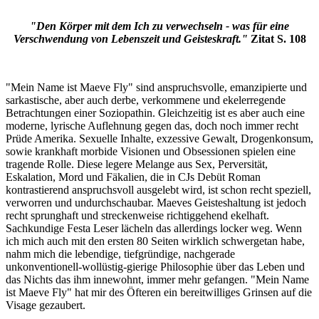
"Den Körper mit dem Ich zu verwechseln - was für eine
Verschwendung von Lebenszeit und Geisteskraft."
Zitat S. 108
"Mein Name ist Maeve Fly" sind anspruchsvolle, emanzipierte und
sarkastische, aber auch derbe, verkommene und ekelerregende
Betrachtungen einer Soziopathin. Gleichzeitig ist es aber auch eine
moderne, lyrische Auflehnung gegen das, doch noch immer recht
Prüde Amerika. Sexuelle Inhalte, exzessive Gewalt, Drogenkonsum,
sowie krankhaft morbide Visionen und Obsessionen spielen eine
tragende Rolle. Diese legere Melange aus Sex, Perversität,
Eskalation, Mord und Fäkalien, die in CJs Debüt Roman
kontrastierend anspruchsvoll ausgelebt wird, ist schon recht speziell,
verworren und undurchschaubar. Maeves Geisteshaltung ist jedoch
recht sprunghaft und streckenweise richtiggehend ekelhaft.
Sachkundige Festa Leser lächeln das allerdings locker weg. Wenn
ich mich auch mit den ersten 80 Seiten wirklich schwergetan habe,
nahm mich die lebendige, tiefgründige, nachgerade
unkonventionell-wollüstig-gierige Philosophie über das Leben und
das Nichts das ihm innewohnt, immer mehr gefangen. "Mein Name
ist Maeve Fly" hat mir des Öfteren ein bereitwilliges Grinsen auf die
Visage gezaubert.