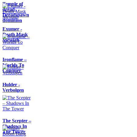
Temple of
dread-
Dreadspawn
dominion
Exumer -
Death Mask
Messiah
Ironflame –
Worlds To
Conquer
Hulder -
Verbolgen
The Scepter –
Shadows In
The Tower