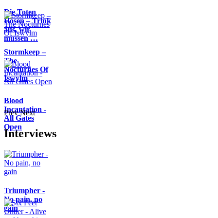
Die Toten
Hosen – Trink
aus, wir
müssen …
Stormkeep –
The
Nocturnes Of
Iswylm
Blood
Incantation -
Prev
Next
All Gates
Open
Interviews
Triumpher -
No pain, no
gain