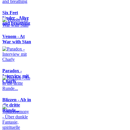
Six Feet
Under - Alive
and breathing
Venom - At
War with Stan
Paradox -
Interview mit
Charly
Blizzen - Ab in
die dritte
Runde...