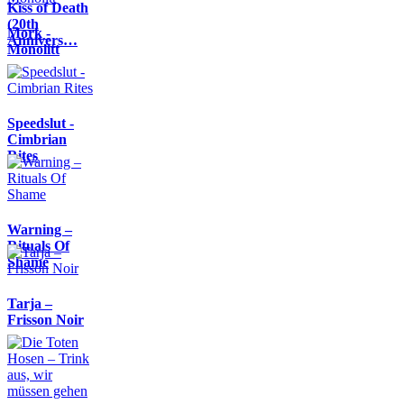
Kiss of Death
(20th
Mork -
Annivers…
Monolitt
Speedslut -
Cimbrian
Rites
Warning –
Rituals Of
Shame
Tarja –
Frisson Noir