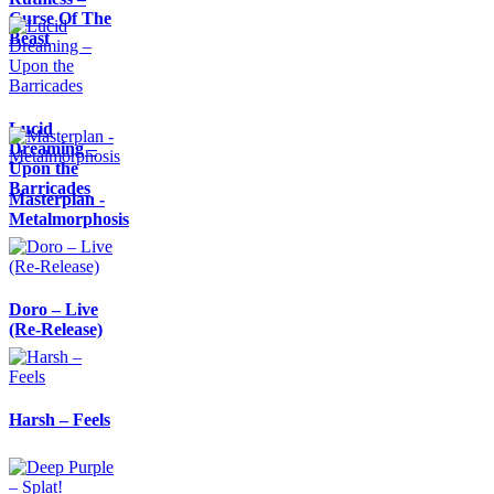
Curse Of The
Beast
Lucid
Dreaming –
Upon the
Barricades
Masterplan -
Metalmorphosis
Doro – Live
(Re-Release)
Harsh – Feels