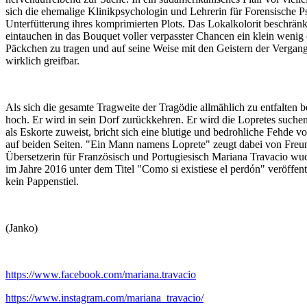
sich die ehemalige Klinikpsychologin und Lehrerin für Forensische Psy
Unterfütterung ihres komprimierten Plots. Das Lokalkolorit beschrän
eintauchen in das Bouquet voller verpasster Chancen ein klein wenig
Päckchen zu tragen und auf seine Weise mit den Geistern der Vergang
wirklich greifbar.
Als sich die gesamte Tragweite der Tragödie allmählich zu entfalten
hoch. Er wird in sein Dorf zurückkehren. Er wird die Lopretes suche
als Eskorte zuweist, bricht sich eine blutige und bedrohliche Fehde
auf beiden Seiten. "Ein Mann namens Loprete" zeugt dabei von Freund
Übersetzerin für Französisch und Portugiesisch Mariana Travacio wuch
im Jahre 2016 unter dem Titel "Como si existiese el perdón" veröffe
kein Pappenstiel.
(Janko)
https://www.facebook.com/mariana.travacio
https://www.instagram.com/mariana_travacio/