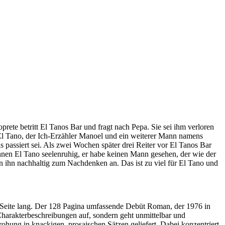
ete betritt El Tanos Bar und fragt nach Pepa. Sie sei ihm verloren
 El Tano, der Ich-Erzähler Manoel und ein weiterer Mann namens
 passiert sei. Als zwei Wochen später drei Reiter vor El Tanos Bar
ihnen El Tano seelenruhig, er habe keinen Mann gesehen, der wie der
ihn nachhaltig zum Nachdenken an. Das ist zu viel für El Tano und
ner Seite lang. Der 128 Pagina umfassende Debüt Roman, der 1976 in
 Charakterbeschreibungen auf, sondern geht unmittelbar und
rohung in knackigen, prosaischen Sätzen geliefert. Dabei konzentriert