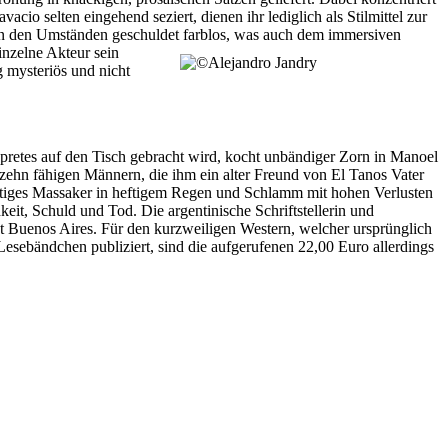
io selten eingehend seziert, dienen ihr lediglich als Stilmittel zur
iben den Umständen geschuldet farblos, was auch dem immersiven
einzelne Akteur sein
g mysteriös und nicht
opretes auf den Tisch gebracht wird, kocht unbändiger Zorn in Manoel
 zehn fähigen Männern, die ihm ein alter Freund von El Tanos Vater
seitiges Massaker in heftigem Regen und Schlamm mit hohen Verlusten
it, Schuld und Tod. Die argentinische Schriftstellerin und
dt Buenos Aires. Für den kurzweiligen Western, welcher ursprünglich
esebändchen publiziert, sind die aufgerufenen 22,00 Euro allerdings