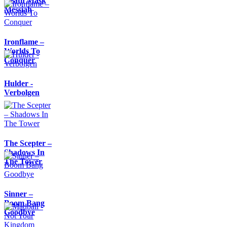
Death Mask
Messiah
Ironflame –
Worlds To
Conquer
Hulder -
Verbolgen
The Scepter –
Shadows In
The Tower
Sinner –
Boom Bang
Goodbye