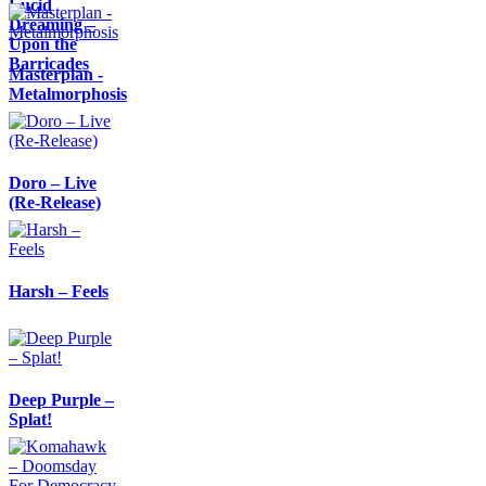
Lucid
Dreaming –
Upon the
Barricades
Masterplan -
Metalmorphosis
Doro – Live
(Re-Release)
Harsh – Feels
Deep Purple –
Splat!