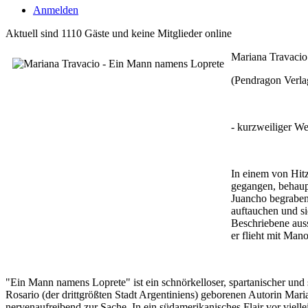
Anmelden
Aktuell sind 1110 Gäste und keine Mitglieder online
Mariana Travacio
(Pendragon Verla
- kurzweiliger We
In einem von Hitz
gegangen, behaup
Juancho begraben 
auftauchen und si
Beschriebene aus
er flieht mit Man
"Ein Mann namens Loprete" ist ein schnörkelloser, spartanischer und 
Rosario (der drittgrößten Stadt Argentiniens) geborenen Autorin Mari
nervenaufreibend zur Sache. In ein südamerikanisches Flair vor vielle