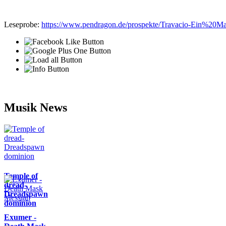
Leseprobe:
https://www.pendragon.de/prospekte/Travacio-Ein%2
Musik News
Temple of
dread-
Dreadspawn
dominion
Exumer -