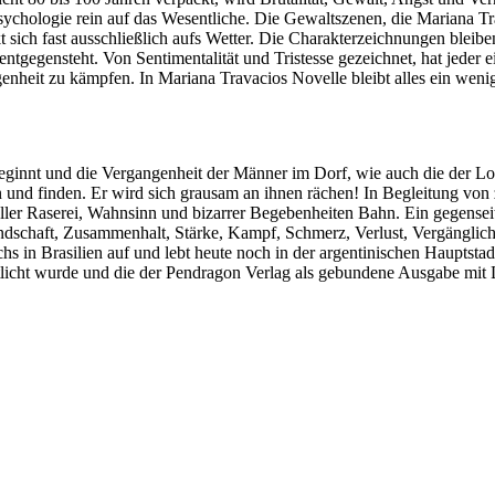
chologie rein auf das Wesentliche. Die Gewaltszenen, die Mariana Travac
kt sich fast ausschließlich aufs Wetter. Die Charakterzeichnungen ble
 entgegensteht.
Von Sentimentalität und Tristesse gezeichnet, hat jeder 
enheit zu kämpfen. In Mariana Travacios Novelle bleibt alles ein weni
 beginnt und die Vergangenheit der Männer im Dorf, wie auch die der L
n und finden. Er wird sich grausam an ihnen rächen! In Begleitung von
 voller Raserei, Wahnsinn und bizarrer Begebenheiten Bahn. Ein gegen
schaft, Zusammenhalt, Stärke, Kampf, Schmerz, Verlust, Vergänglichke
s in Brasilien auf und lebt heute noch in der argentinischen Hauptsta
ntlicht wurde und die der Pendragon Verlag als gebundene Ausgabe mit L