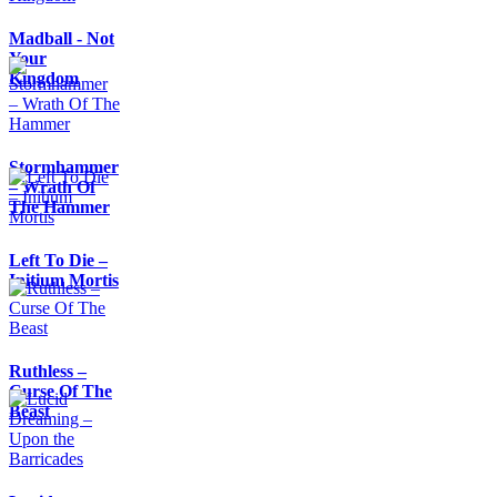
Madball - Not
Your
Kingdom
Stormhammer
– Wrath Of
The Hammer
Left To Die –
Initium Mortis
Ruthless –
Curse Of The
Beast