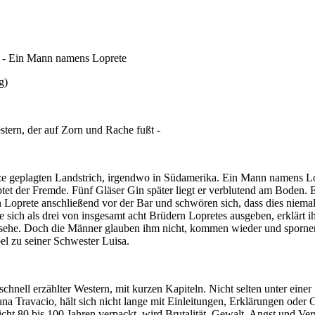
 - Ein Mann namens Loprete
g)
stern, der auf Zorn und Rache fußt -
e geplagten Landstrich, irgendwo in Südamerika. Ein Mann namens Lopr
tet der Fremde. Fünf Gläser Gin später liegt er verblutend am Boden.
Loprete anschließend vor der Bar und schwören sich, dass dies niemals
e sich als drei von insgesamt acht Brüdern Lopretes ausgeben, erklärt 
sehe. Doch die Männer glauben ihm nicht, kommen wieder und spornen 
oel zu seiner Schwester Luisa.
schnell erzählter Western, mit kurzen Kapiteln. Nicht selten unter ei
ana Travacio, hält sich nicht lange mit Einleitungen, Erklärungen oder
icht 80 bis 100 Jahren verpackt, wird Brutalität, Gewalt, Angst und Ver