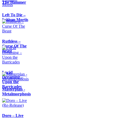
The Hammer
Left To Die –
Initium Mortis
Ruthless –
Curse Of The
Beast
Lucid
Dreaming –
Upon the
Barricades
Masterplan -
Metalmorphosis
Doro – Live