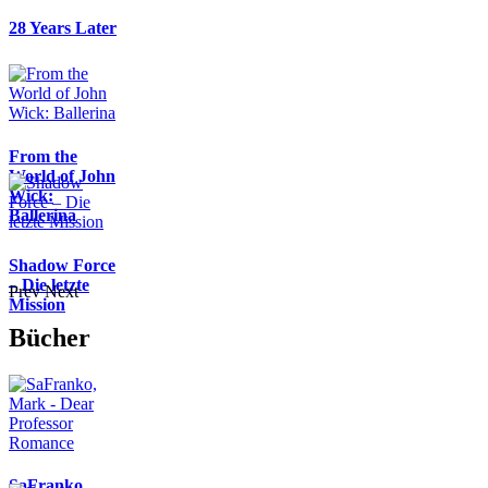
28 Years Later
From the
World of John
Wick:
Ballerina
Shadow Force
– Die letzte
Prev
Next
Mission
Bücher
SaFranko,