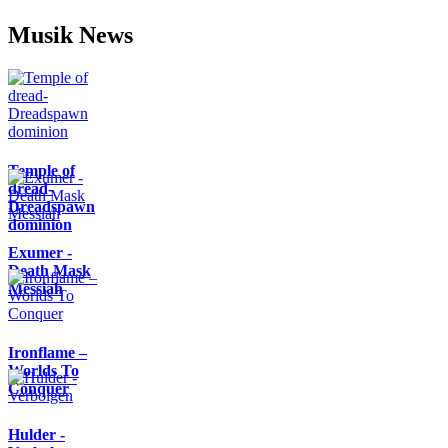
Musik News
Temple of
dread-
Dreadspawn
dominion
Exumer -
Death Mask
Messiah
Ironflame –
Worlds To
Conquer
Hulder -