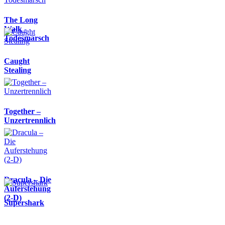
The Long
Walk -
Todesmarsch
Caught
Stealing
Together –
Unzertrennlich
Dracula – Die
Auferstehung
(2-D)
Supershark