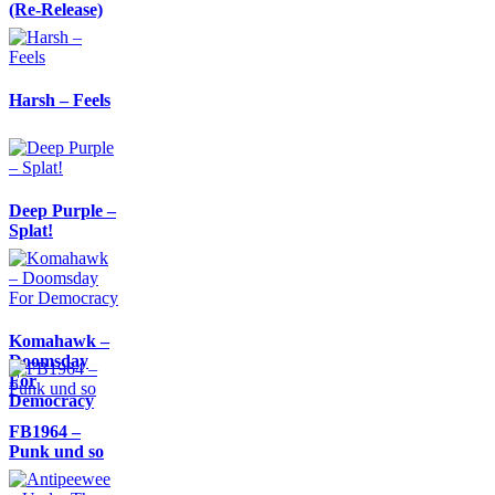
(Re-Release)
Harsh – Feels
Deep Purple –
Splat!
Komahawk –
Doomsday
For
Democracy
FB1964 –
Punk und so