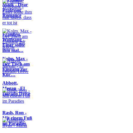
Mark - Dear
Professor
Romance
Franßen,
Wolfgang -
Einer sollte
ihm mal…
Kolm, Max -
Der Tisch am
Eingang zur
Küc…
Abbott,
Megan - El
Dorado Drive
Rash, Ron -
Mit einem Fuß
im Paradies