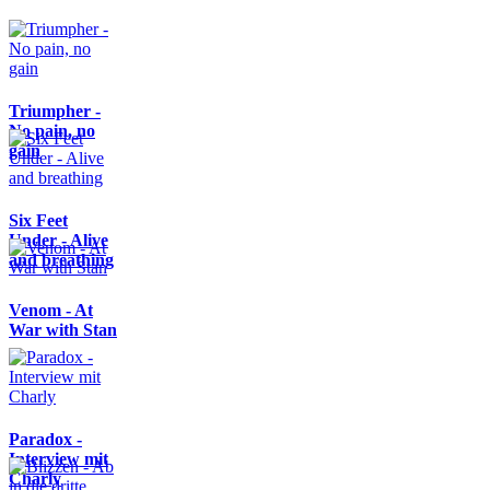
Triumpher -
No pain, no
gain
Six Feet
Under - Alive
and breathing
Venom - At
War with Stan
Paradox -
Interview mit
Charly