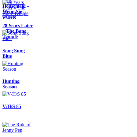
The
Housemaid –
Wenn Sie
wüsste
28 Years Later
– The Bone
Temple
Song Sung
Blue
Hunting
Season
V/H/S 85