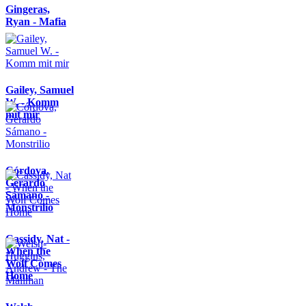
Gingeras,
Ryan - Mafia
Gailey, Samuel
W. - Komm
mit mir
Córdova,
Gerardo
Sámano -
Monstrilio
Cassidy, Nat -
When the
Wolf Comes
Home