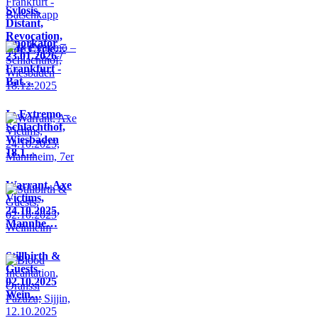
Sylosis,
Distant,
Revocation,
Knorkator –
Life Cycle…
23.01.2026 /
Frankfurt -
Bat…
In Extremo –
Schlachthof,
Wiesbaden
18.1…
Warrant, Axe
Victims,
24.10.2025,
Mannhe…
Stillbirth &
Guests,
02.10.2025
Wein…