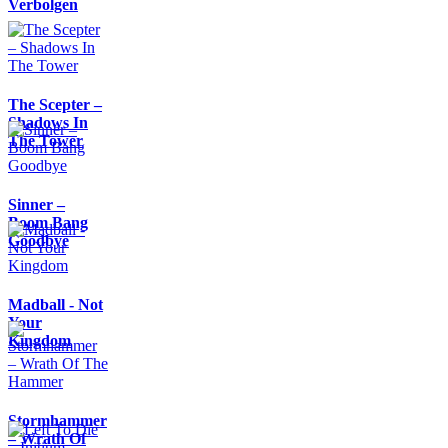
Verbolgen
The Scepter –
Shadows In
The Tower
Sinner –
Boom Bang
Goodbye
Madball - Not
Your
Kingdom
Stormhammer
– Wrath Of