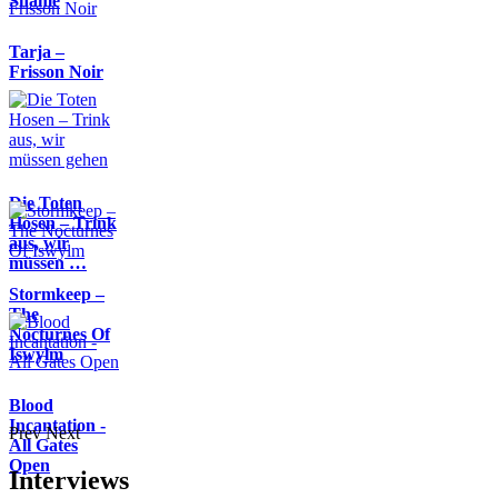
Shame
Tarja –
Frisson Noir
Die Toten
Hosen – Trink
aus, wir
müssen …
Stormkeep –
The
Nocturnes Of
Iswylm
Blood
Incantation -
Prev
Next
All Gates
Open
Interviews