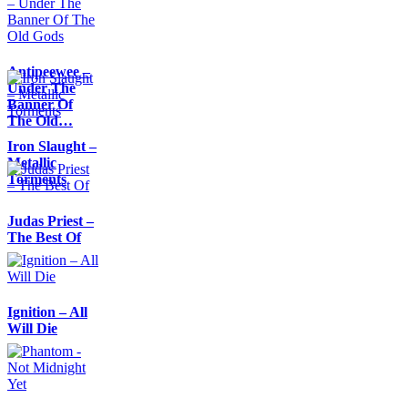
Antipeewee –
Under The
Banner Of
The Old…
Iron Slaught –
Metallic
Torments
Judas Priest –
The Best Of
Ignition – All
Will Die