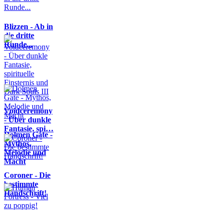
Blizzen - Ab in
die dritte
Runde...
Voidceremony
- Über dunkle
Fantasie, spi…
Dolmen Gate -
Mythos,
Melodie und
Macht
Coroner - Die
bestimmte
Handschrift!