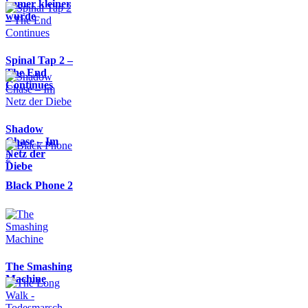
immer kleiner
wurde
Spinal Tap 2 –
The End
Continues
Shadow
Chase – Im
Netz der
Diebe
Black Phone 2
The Smashing
Machine