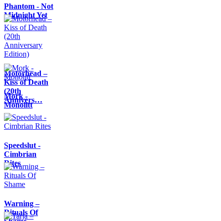
Phantom - Not
Midnight Yet
Motörhead –
Kiss of Death
(20th
Mork -
Annivers…
Monolitt
Speedslut -
Cimbrian
Rites
Warning –
Rituals Of