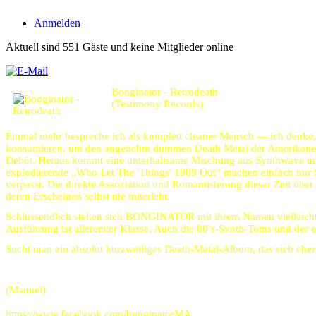
Anmelden
Aktuell sind 551 Gäste und keine Mitglieder online
Bonginator - Retrodeath
(Testimony Records)
Einmal mehr bespreche ich als komplett cleaner Mensch — ich denke,
konsumieren, um den angenehm dummen Death Metal der Amerikaner ge
Debüt. Heraus kommt eine unterhaltsame Mischung aus Synthwave und
explodierende „Who Let The 'Things' 1989 Out“ machen einfach nu
verpasst. Die direkte Assoziation und Romantisierung dieser Zeit übe
deren Erscheinen selbst nie miterlebt.
Schlussendlich stehen sich BONGINATOR mit ihrem Namen vielleicht e
Ausführung ist allererster Klasse. Auch die 80’s-Synth-Toms und der
Sucht man ein absolut kurzweiliges Death-Metal-Album, das sich eher 
(Manuel)
https://www.facebook.com/bonginatorMA