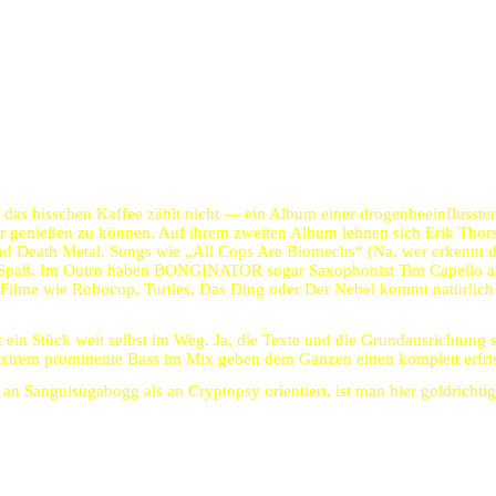
 das bisschen Kaffee zählt nicht — ein Album einer drogenbeeinflusste
nießen zu können. Auf ihrem zweiten Album lehnen sich Erik Thorsten
 Death Metal. Songs wie „All Cops Are Biomechs“ (Na, wer erkennt die
r Spaß. Im Outro haben BONGINATOR sogar Saxophonist Tim Capello am
r Filme wie Robocop, Turtles, Das Ding oder Der Nebel kommt natürlich
in Stück weit selbst im Weg. Ja, die Texte und die Grundausrichtung 
 extrem prominente Bass im Mix geben dem Ganzen einen komplett erfri
an Sanguisugabogg als an Cryptopsy orientiert, ist man hier goldricht