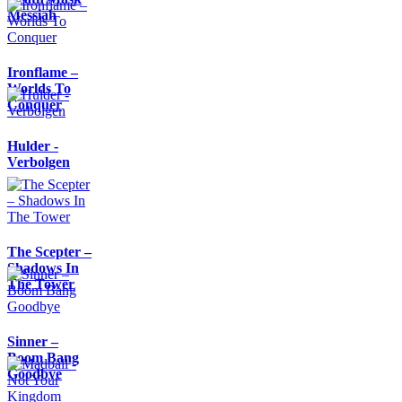
Messiah
Ironflame –
Worlds To
Conquer
Hulder -
Verbolgen
The Scepter –
Shadows In
The Tower
Sinner –
Boom Bang
Goodbye