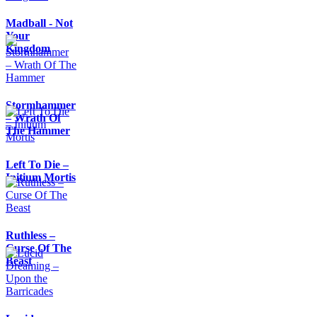
Madball - Not
Your
Kingdom
Stormhammer
– Wrath Of
The Hammer
Left To Die –
Initium Mortis
Ruthless –
Curse Of The
Beast