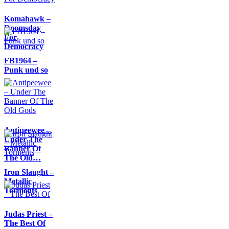
Komahawk –
Doomsday
For
Democracy
FB1964 –
Punk und so
Antipeewee –
Under The
Banner Of
The Old…
Iron Slaught –
Metallic
Torments
Judas Priest –
The Best Of