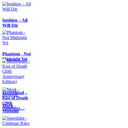
Ignition – All
Will Die
Phantom - Not
Midnight Yet
Motörhead –
Kiss of Death
(20th
Mork -
Annivers…
Monolitt