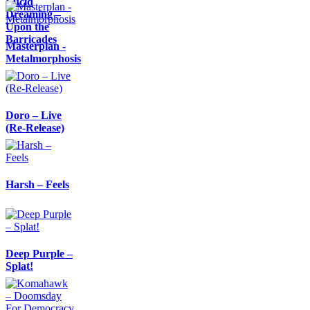
Lucid
Dreaming –
Upon the
Barricades
Masterplan -
Metalmorphosis
Doro – Live
(Re-Release)
Harsh – Feels
Deep Purple –
Splat!