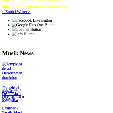
https://www.instagram.com/bonginator.ma
< Zurück
Weiter >
Musik News
Temple of
dread-
Dreadspawn
dominion
Exumer -
Death Mask