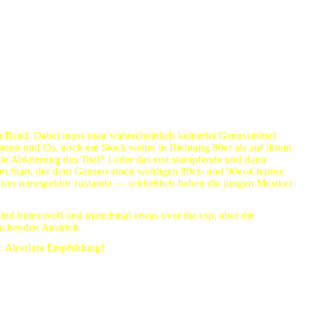
n Band. Dabei muss man wahrscheinlich keinerlei Genussmittel
n und Co. noch ein Stück weiter in Richtung 80er als auf ihrem
 Abkürzung des Titel? ) oder das erst stampfende und dann
 Start, der dem Ganzen einen wohligen 80er- und 90er-Charme
 nur retrospektiv zustande — schließlich haben die jungen Musiker
sind humorvoll und manchmal etwas over the top, aber die
schenden Anstrich.
ig. Absolute Empfehlung!