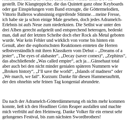
gestellt. Die Klangteppiche, die das Quintett ganz ohne Keyboards
oder gar Einspielungen vom Band erzeugte, die Göttermelodien,
Vittorio Balleros wahnsinnig ergreifende Stimme…meine Fresse,
ich habe sie ja schon einige Male gesehen, doch jedes Adramelch-
Erlebnis ist aufs Neue zum niederknien. Die Setlist war unter den
drei Alben gerecht aufgeteilt und entsprechend heterogen, bedenkt
man, daß auf der letzten Scheibe doch eher Rock als Metal geboten
wurde. War kein Fehler und wirklich von vorne bis hinten ein
Genuß, aber die euphorischsten Reaktionen ernteten die Herren
selbstverständlich mit ihren Klassikern vom Debut – „Dreams of a
jester“, „The eyes of alabaster“, „Decay (saver comes)“, „Zephirus“,
das abschließende „Was called empire“, ach ja…Gänsehaut total
aber auch bei den nicht minder genialen späteren Nummern wie
„Broken history“, „I‘ll save the world“, „Islands of madness“ oder
„We march, we fail“. Kurzum: Danke für diesen Hammerauftritt,
der den ohnehin sehr feinen Tag kongenial abrundete.
Da nach der Adramelch-Götterdämmerung eh nichts mehr kommen
konnte, ließ ich den Headliner Grim Reaper ausfallen und machte
mich verfrüht auf den Heimweg. Danke Volker für ein erneut sehr
gelungenes Festival, bis zum nächsten Swordbrothers!