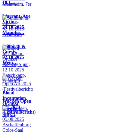
18.1…
Warrant, Axe
Victims,
24.10.2025,
Mannhe…
Stillbirth &
Guests,
02.10.2025
Wein…
Blood
Incantation,
Wacken Open
Oranssi
Air 2025
Pazuzu,
(Festivalbericht)
Sijji…