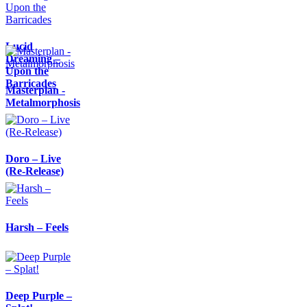
Lucid
Dreaming –
Upon the
Barricades
Masterplan -
Metalmorphosis
Doro – Live
(Re-Release)
Harsh – Feels
Deep Purple –