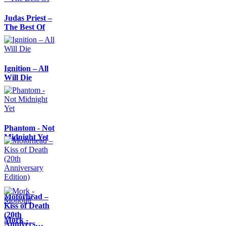
Judas Priest –
The Best Of
Ignition – All
Will Die
Phantom - Not
Midnight Yet
Motörhead –
Kiss of Death
(20th
Mork -
Annivers…