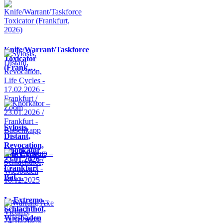
Knife/Warrant/Taskforce
Toxicator
(Frank…
Sylosis,
Distant,
Revocation,
Knorkator –
Life Cycle…
23.01.2026 /
Frankfurt -
Bat…
In Extremo –
Schlachthof,
Wiesbaden