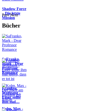
Shadow Force
– Die letzte
Prev
Next
Mission
Bücher
SaFranko,
Mark - Dear
Professor
Romance
Franßen,
Wolfgang -
Einer sollte
ihm mal…
Kolm, Max -