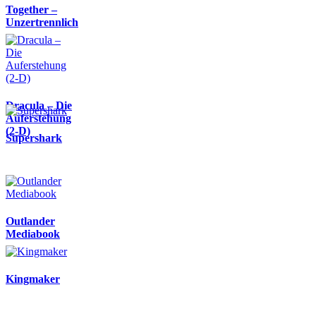
Together –
Unzertrennlich
Dracula – Die
Auferstehung
(2-D)
Supershark
Outlander
Mediabook
Kingmaker