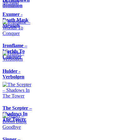
dominion
Exumer -
Death Mask
Messiah
Ironflame –
Worlds To
Conquer
Hulder -
Verbolgen
The Scepter –
Shadows In
The Tower
Sinner –