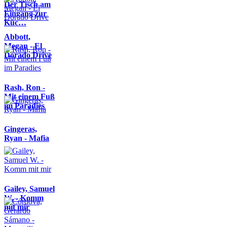
Der Tisch am
Eingang zur
Küc…
Abbott,
Megan - El
Dorado Drive
Rash, Ron -
Mit einem Fuß
im Paradies
Gingeras,
Ryan - Mafia
Gailey, Samuel
W. - Komm
mit mir