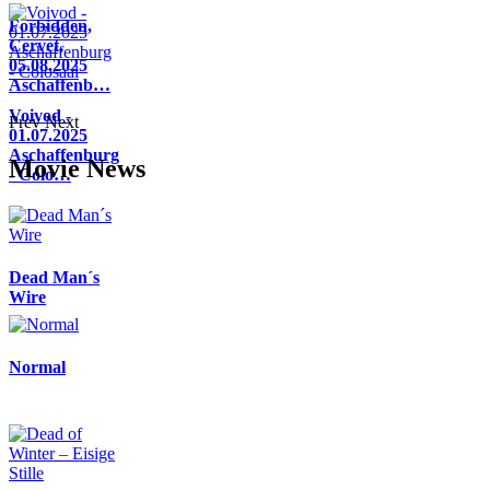
Forbidden,
Cervet,
05.08.2025
Aschaffenb…
Voivod -
Prev
Next
01.07.2025
Aschaffenburg
Movie News
- Colo…
Dead Man´s
Wire
Normal