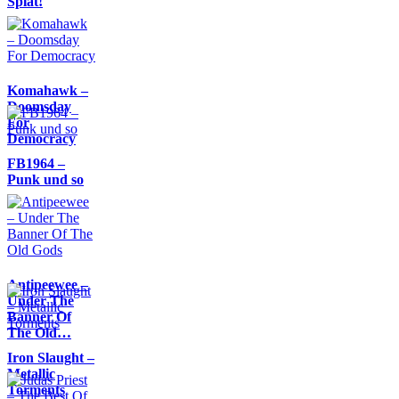
Splat!
Komahawk –
Doomsday
For
Democracy
FB1964 –
Punk und so
Antipeewee –
Under The
Banner Of
The Old…
Iron Slaught –
Metallic
Torments