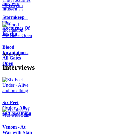
aus, wir
müssen …
Stormkeep –
The
Nocturnes Of
Iswylm
Blood
Incantation -
Prev
Next
All Gates
Open
Interviews
Six Feet
Under - Alive
and breathing
Venom - At
War with Stan