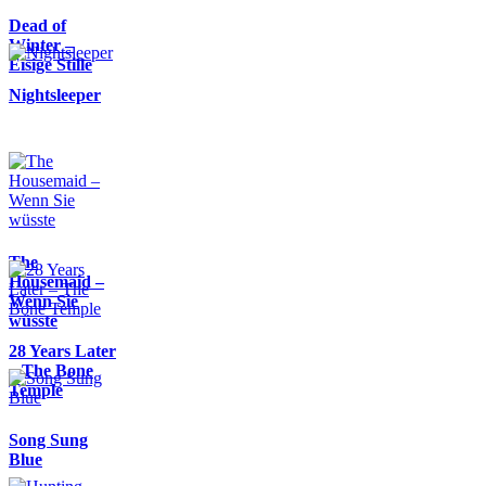
Dead of
Winter –
Eisige Stille
Nightsleeper
The
Housemaid –
Wenn Sie
wüsste
28 Years Later
– The Bone
Temple
Song Sung
Blue