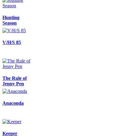
Hunting
Season
V/H/S 85
The Rule of
Jenny Pen
Anaconda
Keeper