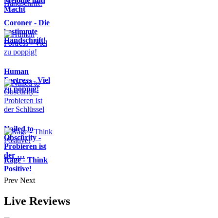
Melodie und
Macht
Coroner - Die
bestimmte
Handschrift!
Human
Fortress - Viel
zu poppig!
Nailed to
Obscurity -
Probieren ist
der …
Rage - Think
Positive!
Prev
Next
Live Reviews