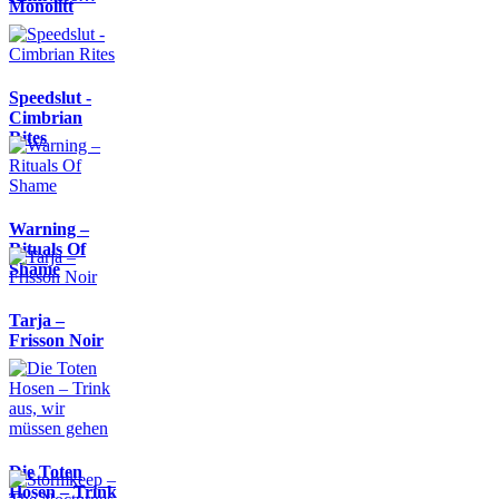
Monolitt
Speedslut -
Cimbrian
Rites
Warning –
Rituals Of
Shame
Tarja –
Frisson Noir
Die Toten
Hosen – Trink