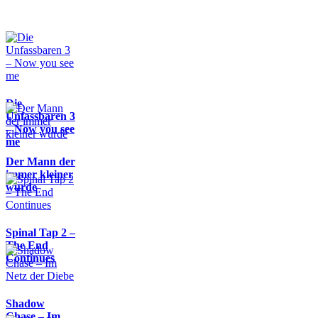
Die
Unfassbaren 3
– Now you see
me
Der Mann der
immer kleiner
wurde
Spinal Tap 2 –
The End
Continues
Shadow
Chase – Im