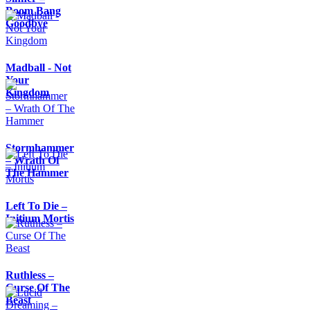
Boom Bang
Goodbye
Madball - Not
Your
Kingdom
Stormhammer
– Wrath Of
The Hammer
Left To Die –
Initium Mortis
Ruthless –
Curse Of The
Beast