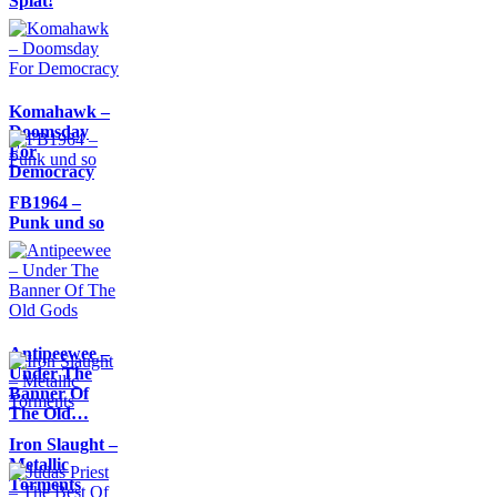
Splat!
Komahawk –
Doomsday
For
Democracy
FB1964 –
Punk und so
Antipeewee –
Under The
Banner Of
The Old…
Iron Slaught –
Metallic
Torments