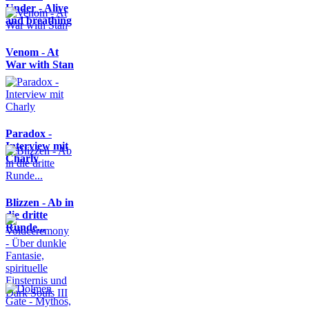
Under - Alive
and breathing
Venom - At
War with Stan
Paradox -
Interview mit
Charly
Blizzen - Ab in
die dritte
Runde...