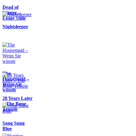
Dead of
Winter –
Eisige Stille
Nightsleeper
The
Housemaid –
Wenn Sie
wüsste
28 Years Later
– The Bone
Temple
Song Sung
Blue