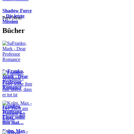
Shadow Force
– Die letzte
Prev
Next
Mission
Bücher
SaFranko,
Mark - Dear
Professor
Romance
Franßen,
Wolfgang -
Einer sollte
ihm mal…
Kolm, Max -