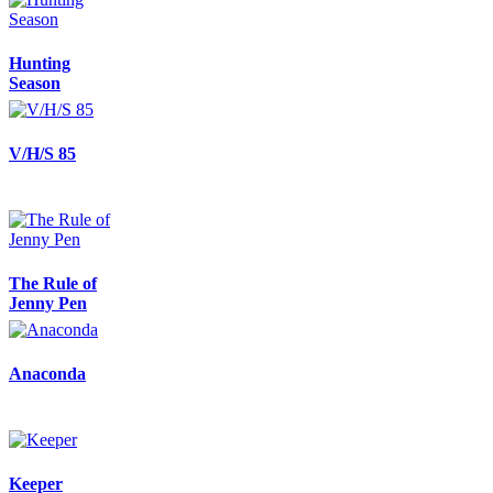
Hunting
Season
V/H/S 85
The Rule of
Jenny Pen
Anaconda
Keeper