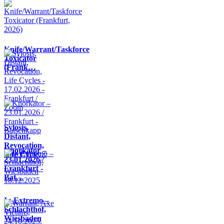
Knife/Warrant/Taskforce
Toxicator
(Frank…
Sylosis,
Distant,
Revocation,
Knorkator –
Life Cycle…
23.01.2026 /
Frankfurt -
Bat…
In Extremo –
Schlachthof,
Wiesbaden