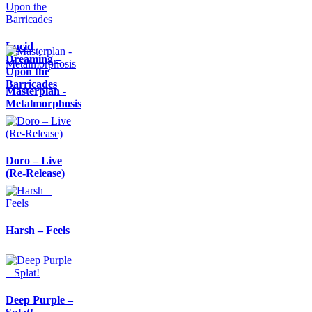
Lucid
Dreaming –
Upon the
Barricades
Masterplan -
Metalmorphosis
Doro – Live
(Re-Release)
Harsh – Feels
Deep Purple –