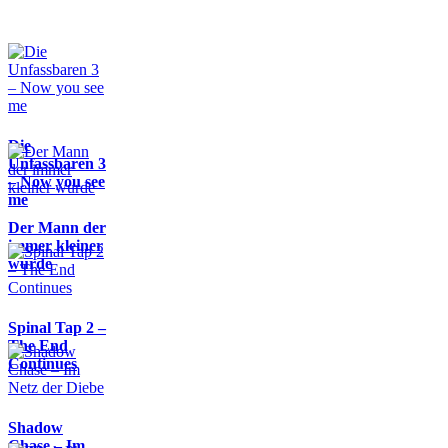
Die
Unfassbaren 3
– Now you see
me
Der Mann der
immer kleiner
wurde
Spinal Tap 2 –
The End
Continues
Shadow
Chase – Im