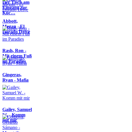
Der Tisch am
Eingang zur
Küc…
Abbott,
Megan - El
Dorado Drive
Rash, Ron -
Mit einem Fuß
im Paradies
Gingeras,
Ryan - Mafia
Gailey, Samuel
W. - Komm
mit mir