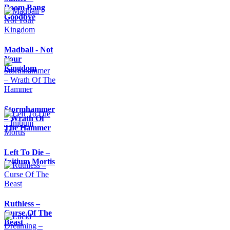
Boom Bang
Goodbye
Madball - Not
Your
Kingdom
Stormhammer
– Wrath Of
The Hammer
Left To Die –
Initium Mortis
Ruthless –
Curse Of The
Beast