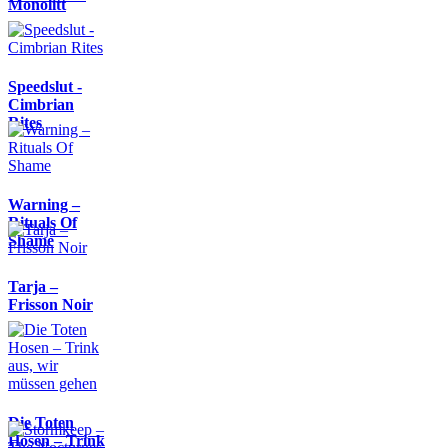
Monolitt
Speedslut -
Cimbrian
Rites
Warning –
Rituals Of
Shame
Tarja –
Frisson Noir
Die Toten
Hosen – Trink