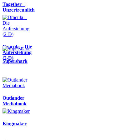
Together –
Unzertrennlich
Dracula – Die
Auferstehung
(2-D)
Supershark
Outlander
Mediabook
Kingmaker