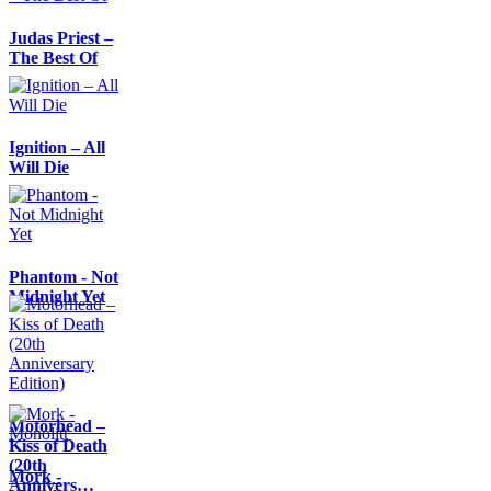
Judas Priest –
The Best Of
Ignition – All
Will Die
Phantom - Not
Midnight Yet
Motörhead –
Kiss of Death
(20th
Mork -
Annivers…