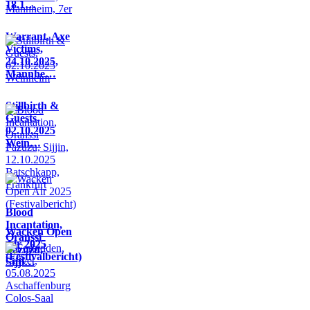
18.1…
Warrant, Axe
Victims,
24.10.2025,
Mannhe…
Stillbirth &
Guests,
02.10.2025
Wein…
Blood
Incantation,
Wacken Open
Oranssi
Air 2025
Pazuzu,
(Festivalbericht)
Sijji…