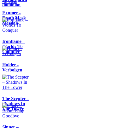
dominion
Exumer -
Death Mask
Messiah
Ironflame –
Worlds To
Conquer
Hulder -
Verbolgen
The Scepter –
Shadows In
The Tower
Sinner –