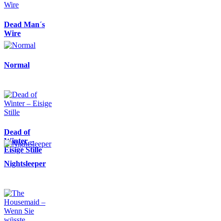
Dead Man´s
Wire
Normal
Dead of
Winter –
Eisige Stille
Nightsleeper