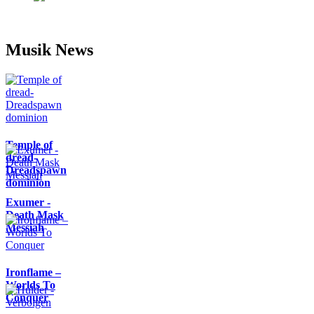
Musik News
Temple of
dread-
Dreadspawn
dominion
Exumer -
Death Mask
Messiah
Ironflame –
Worlds To
Conquer