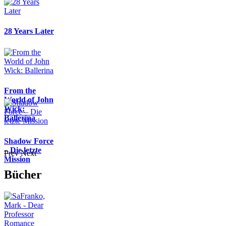
28 Years Later
From the
World of John
Wick:
Ballerina
Shadow Force
– Die letzte
Prev
Next
Mission
Bücher