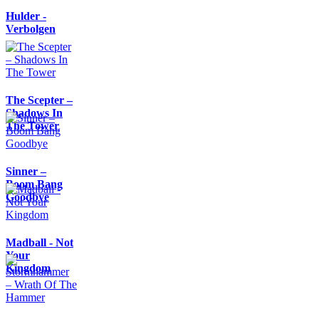
Hulder -
Verbolgen
The Scepter –
Shadows In
The Tower
Sinner –
Boom Bang
Goodbye
Madball - Not
Your
Kingdom