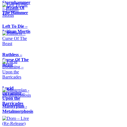
Stormhammer
– Wrath Of
The Hammer
Left To Die –
Initium Mortis
Ruthless –
Curse Of The
Beast
Lucid
Dreaming –
Upon the
Barricades
Masterplan -
Metalmorphosis