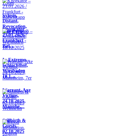
Sylosis,
Distant,
Revocation,
Knorkator –
Life Cycle…
23.01.2026 /
Frankfurt -
Bat…
In Extremo –
Schlachthof,
Wiesbaden
18.1…
Warrant, Axe
Victims,
24.10.2025,
Mannhe…
Stillbirth &
Guests,
02.10.2025