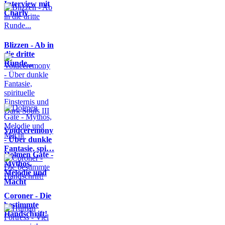
Interview mit
Charly
Blizzen - Ab in
die dritte
Runde...
Voidceremony
- Über dunkle
Fantasie, spi…
Dolmen Gate -
Mythos,
Melodie und
Macht
Coroner - Die
bestimmte
Handschrift!