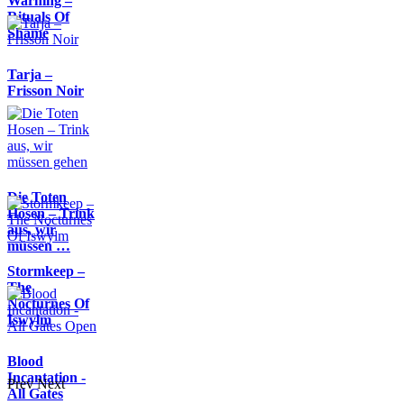
Warning –
Rituals Of
Shame
Tarja –
Frisson Noir
Die Toten
Hosen – Trink
aus, wir
müssen …
Stormkeep –
The
Nocturnes Of
Iswylm
Blood
Incantation -
Prev
Next
All Gates