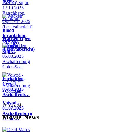
Wein…
Blood
Incantation,
Wacken Open
Oranssi
Air 2025
Pazuzu,
(Festivalbericht)
Sijji…
Forbidden,
Cervet,
05.08.2025
Aschaffenb…
Voivod -
Prev
Next
01.07.2025
Aschaffenburg
Movie News
- Colo…