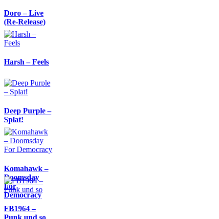
Doro – Live
(Re-Release)
Harsh – Feels
Deep Purple –
Splat!
Komahawk –
Doomsday
For
Democracy
FB1964 –
Punk und so