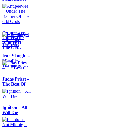
Antipeewee –
Under The
Banner Of
The Old…
Iron Slaught –
Metallic
Torments
Judas Priest –
The Best Of
Ignition – All
Will Die