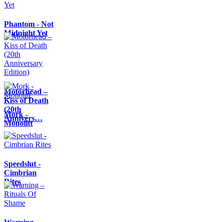
Phantom - Not
Midnight Yet
Motörhead –
Kiss of Death
(20th
Mork -
Annivers…
Monolitt
Speedslut -
Cimbrian
Rites