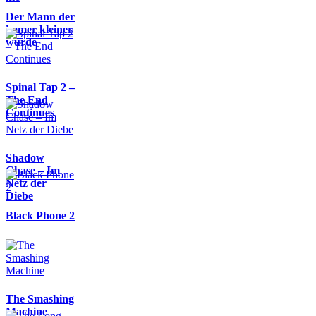
Der Mann der
immer kleiner
wurde
Spinal Tap 2 –
The End
Continues
Shadow
Chase – Im
Netz der
Diebe
Black Phone 2
The Smashing
Machine