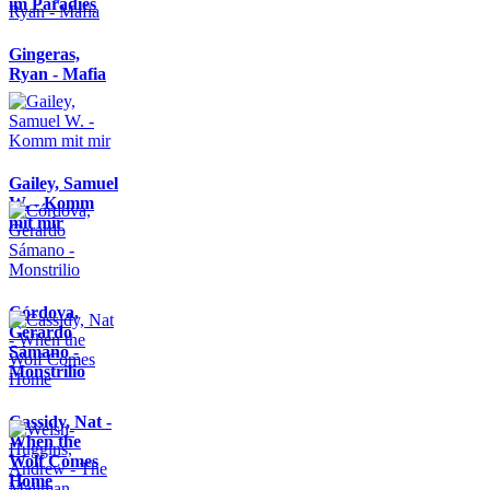
im Paradies
Gingeras,
Ryan - Mafia
Gailey, Samuel
W. - Komm
mit mir
Córdova,
Gerardo
Sámano -
Monstrilio
Cassidy, Nat -
When the
Wolf Comes
Home