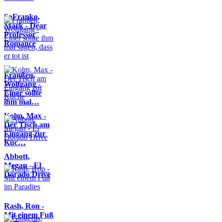
SaFranko,
Mark - Dear
Professor
Romance
Franßen,
Wolfgang -
Einer sollte
ihm mal…
Kolm, Max -
Der Tisch am
Eingang zur
Küc…
Abbott,
Megan - El
Dorado Drive
Rash, Ron -
Mit einem Fuß