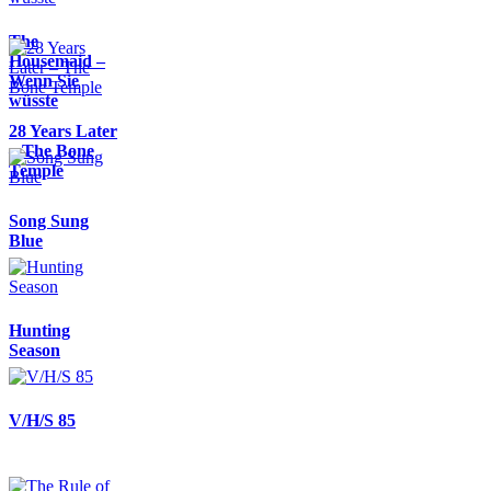
The
Housemaid –
Wenn Sie
wüsste
28 Years Later
– The Bone
Temple
Song Sung
Blue
Hunting
Season
V/H/S 85