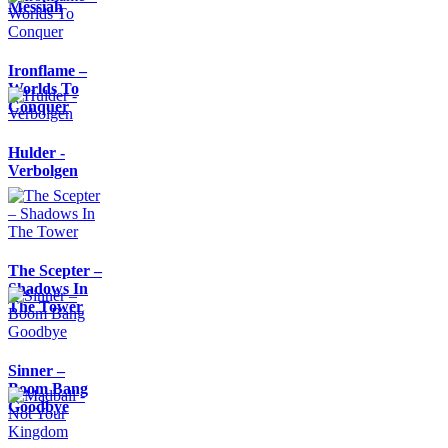
Messiah
Ironflame –
Worlds To
Conquer
Hulder -
Verbolgen
The Scepter –
Shadows In
The Tower
Sinner –
Boom Bang
Goodbye