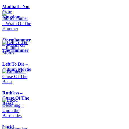
Madball - Not
Your
Kingdom
Stormhammer
– Wrath Of
The Hammer
Left To Die –
Initium Mortis
Ruthless –
Curse Of The
Beast
Lucid