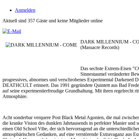
Anmelden
Aktuell sind 357 Gäste und keine Mitglieder online
DARK MILLENNIUM - C
(Massacre Records)
Das sechste Extrem-Eisen "
Sinnestaumel veränderter Bewu
progressives, abnormes und verschrobenes Experimental Darkened 
DEATHCULT erinnert. Das 1991 gegründete Quintett aus Bad Fredebur
auf seine experimentierfreudige Grundhaltung. Mit ihren regelrec
Atmosphäre.
Acht sonderbar verquere Post Black Metal Agonien, die mal zwischen
die kranke Vision des dunklen Jahrtausends in perfekter Manier und 
einen Old School Vibe, der sich hervorragend an die unterschiedli
atmosphärischen Gedanken, auf eine verstörende Extravaganz aus E