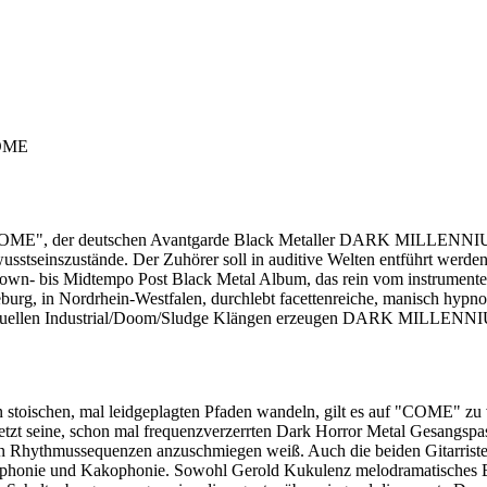
OME
COME", der deutschen Avantgarde Black Metaller DARK MILLENNIUM, 
sstseinszustände. Der Zuhörer soll in auditive Welten entführt werden, 
Down- bis Midtempo Post Black Metal Album, das rein vom instrumen
g, in Nordrhein-Westfalen, durchlebt facettenreiche, manisch hypno
ht rituellen Industrial/Doom/Sludge Klängen erzeugen DARK MILLENN
 stoischen, mal leidgeplagten Pfaden wandeln, gilt es auf "COME" zu 
setzt seine, schon mal frequenzverzerrten Dark Horror Metal Gesangspa
chen Rhythmussequenzen anzuschmiegen weiß. Auch die beiden Gitarris
uphonie und Kakophonie. Sowohl Gerold Kukulenz melodramatisches B