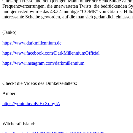
Christoph Hesse und dem jetzigen Mann hinter der Schießbude And
Frequenzverzerrungen, die unerwarteten Twists, die bedrückenden Syn
und gemastert wurde das 43:22-minütige "COME" von Gitarrist Hilt
interessante Scheibe geworden, auf die man sich gedanklich einlasse
(Janko)
https://www.darkmillennium.de
https://www.facebook.com/DarkMillenniumOfficial
https://www.instagram.com/darkmillennium
Checkt die Videos des Dunkelzeitalters:
Amber:
https://youtu.be/bKiFxXohyIA
Witchcraft Island: