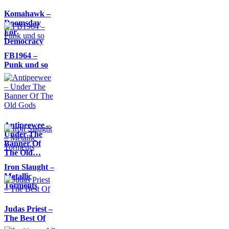
Komahawk –
Doomsday
For
Democracy
FB1964 –
Punk und so
Antipeewee –
Under The
Banner Of
The Old…
Iron Slaught –
Metallic
Torments
Judas Priest –
The Best Of