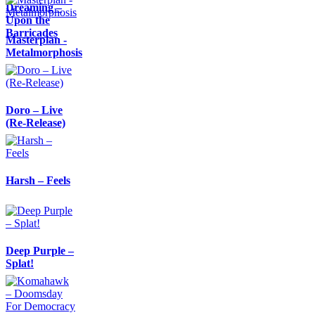
Dreaming –
Upon the
Barricades
Masterplan -
Metalmorphosis
Doro – Live
(Re-Release)
Harsh – Feels
Deep Purple –
Splat!