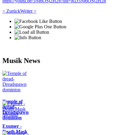
https://youtu.be/5Nt6OSj2H28?list=RD5Nt6OSj2H28
< Zurück
Weiter >
Musik News
Temple of
dread-
Dreadspawn
dominion
Exumer -
Death Mask