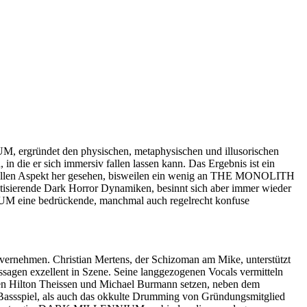
ergründet den physischen, metaphysischen und illusorischen
in die er sich immersiv fallen lassen kann. Das Ergebnis ist ein
tellen Aspekt her gesehen, bisweilen ein wenig an THE MONOLITH
tisierende Dark Horror Dynamiken, besinnt sich aber immer wieder
IUM eine bedrückende, manchmal auch regelrecht konfuse
vernehmen. Christian Mertens, der Schizoman am Mike, unterstützt
ssagen exzellent in Szene. Seine langgezogenen Vocals vermitteln
ten Hilton Theissen und Michael Burmann setzen, neben dem
assspiel, als auch das okkulte Drumming von Gründungsmitglied