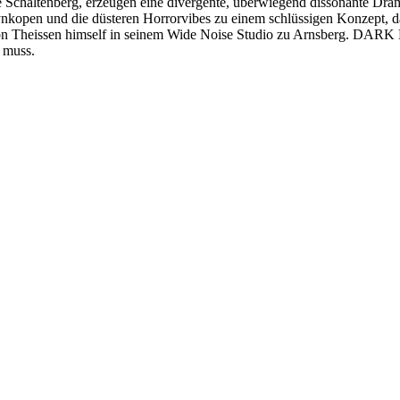
re Schaltenberg, erzeugen eine divergente, überwiegend dissonant
kopen und die düsteren Horrorvibes zu einem schlüssigen Konzept, das 
on Theissen himself in seinem Wide Noise Studio zu Arnsberg. DARK
n muss.