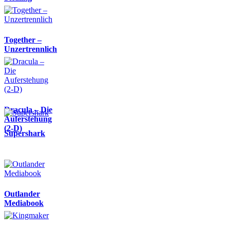
Together –
Unzertrennlich
Dracula – Die
Auferstehung
(2-D)
Supershark
Outlander
Mediabook