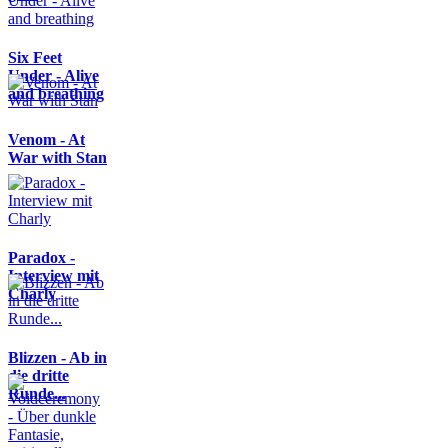
Six Feet
Under - Alive
and breathing
Venom - At
War with Stan
Paradox -
Interview mit
Charly
Blizzen - Ab in
die dritte
Runde...