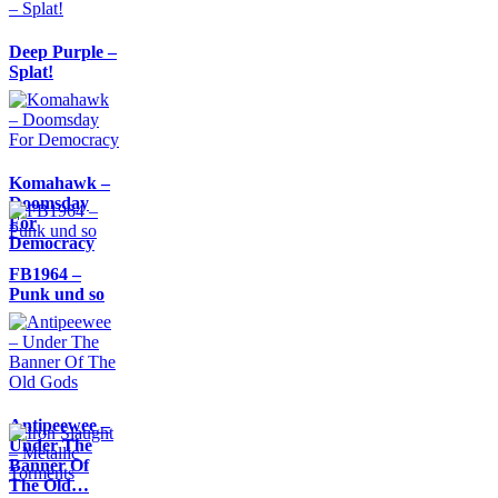
Deep Purple –
Splat!
Komahawk –
Doomsday
For
Democracy
FB1964 –
Punk und so
Antipeewee –
Under The
Banner Of
The Old…