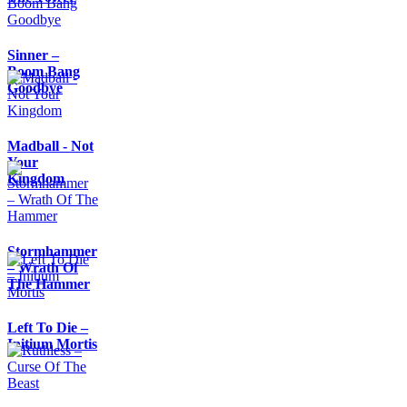
Sinner –
Boom Bang
Goodbye
Madball - Not
Your
Kingdom
Stormhammer
– Wrath Of
The Hammer
Left To Die –
Initium Mortis