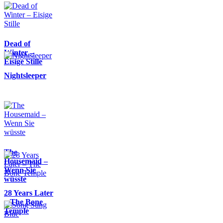
Dead of
Winter –
Eisige Stille
Nightsleeper
The
Housemaid –
Wenn Sie
wüsste
28 Years Later
– The Bone
Temple