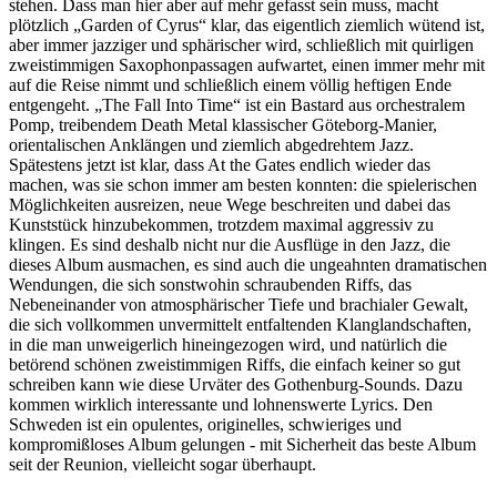
stehen. Dass man hier aber auf mehr gefasst sein muss, macht
plötzlich „Garden of Cyrus“ klar, das eigentlich ziemlich wütend ist,
aber immer jazziger und sphärischer wird, schließlich mit quirligen
zweistimmigen Saxophonpassagen aufwartet, einen immer mehr mit
auf die Reise nimmt und schließlich einem völlig heftigen Ende
entgengeht. „The Fall Into Time“ ist ein Bastard aus orchestralem
Pomp, treibendem Death Metal klassischer Göteborg-Manier,
orientalischen Anklängen und ziemlich abgedrehtem Jazz.
Spätestens jetzt ist klar, dass At the Gates endlich wieder das
machen, was sie schon immer am besten konnten: die spielerischen
Möglichkeiten ausreizen, neue Wege beschreiten und dabei das
Kunststück hinzubekommen, trotzdem maximal aggressiv zu
klingen. Es sind deshalb nicht nur die Ausflüge in den Jazz, die
dieses Album ausmachen, es sind auch die ungeahnten dramatischen
Wendungen, die sich sonstwohin schraubenden Riffs, das
Nebeneinander von atmosphärischer Tiefe und brachialer Gewalt,
die sich vollkommen unvermittelt entfaltenden Klanglandschaften,
in die man unweigerlich hineingezogen wird, und natürlich die
betörend schönen zweistimmigen Riffs, die einfach keiner so gut
schreiben kann wie diese Urväter des Gothenburg-Sounds. Dazu
kommen wirklich interessante und lohnenswerte Lyrics. Den
Schweden ist ein opulentes, originelles, schwieriges und
kompromißloses Album gelungen - mit Sicherheit das beste Album
seit der Reunion, vielleicht sogar überhaupt.