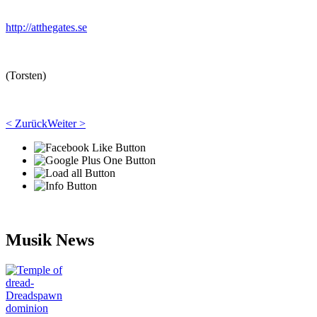
http://atthegates.se
(Torsten)
< Zurück
Weiter >
Musik News