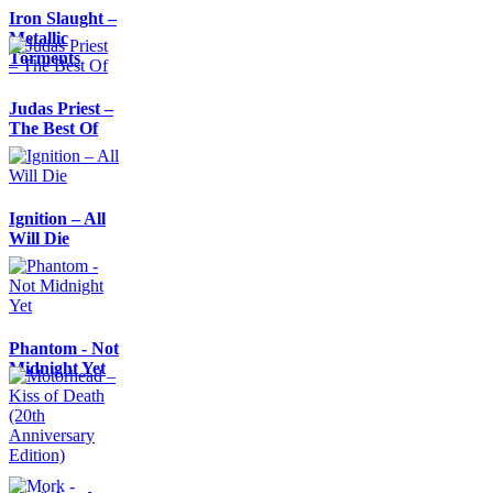
Iron Slaught –
Metallic
Torments
Judas Priest –
The Best Of
Ignition – All
Will Die
Phantom - Not
Midnight Yet