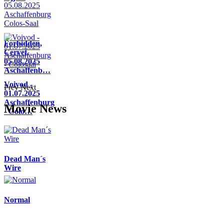
Forbidden,
Cervet,
05.08.2025
Aschaffenb…
Voivod -
Prev
Next
01.07.2025
Aschaffenburg
Movie News
- Colo…
Dead Man´s
Wire
Normal