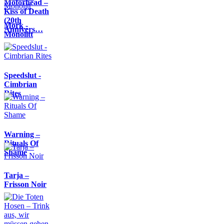
Motörhead –
Kiss of Death
(20th
Mork -
Annivers…
Monolitt
Speedslut -
Cimbrian
Rites
Warning –
Rituals Of
Shame
Tarja –
Frisson Noir