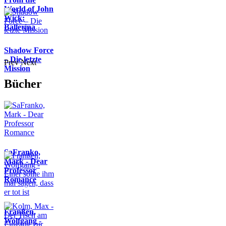
World of John
Wick:
Ballerina
Shadow Force
– Die letzte
Prev
Next
Mission
Bücher
SaFranko,
Mark - Dear
Professor
Romance
Franßen,
Wolfgang -