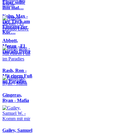
Einer sollte
ihm mal…
Kolm, Max -
Der Tisch am
Eingang zur
Küc…
Abbott,
Megan - El
Dorado Drive
Rash, Ron -
Mit einem Fuß
im Paradies
Gingeras,
Ryan - Mafia
Gailey, Samuel