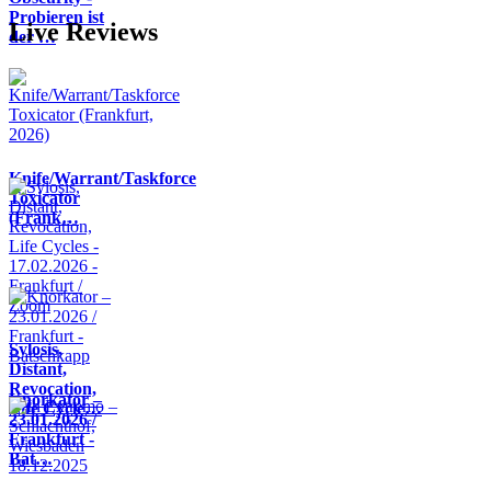
Probieren ist
Live Reviews
der …
Knife/Warrant/Taskforce
Toxicator
(Frank…
Sylosis,
Distant,
Revocation,
Knorkator –
Life Cycle…
23.01.2026 /
Frankfurt -
Bat…