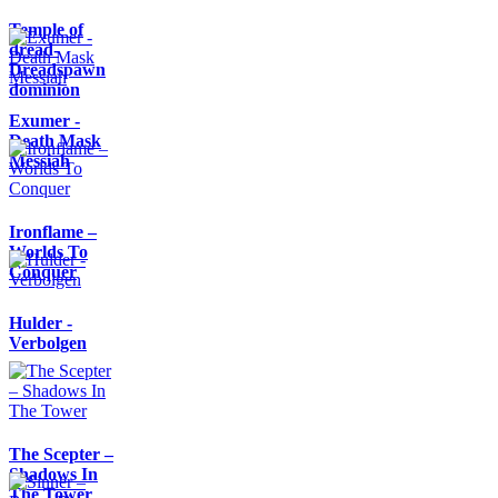
Temple of
dread-
Dreadspawn
dominion
Exumer -
Death Mask
Messiah
Ironflame –
Worlds To
Conquer
Hulder -
Verbolgen
The Scepter –
Shadows In
The Tower