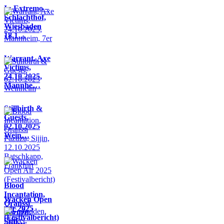
In Extremo –
Schlachthof,
Wiesbaden
18.1…
Warrant, Axe
Victims,
24.10.2025,
Mannhe…
Stillbirth &
Guests,
02.10.2025
Wein…
Blood
Incantation,
Wacken Open
Oranssi
Air 2025
Pazuzu,
(Festivalbericht)
Sijji…