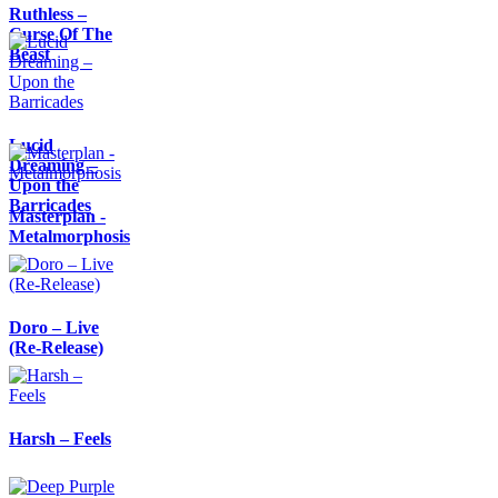
Ruthless –
Curse Of The
Beast
Lucid
Dreaming –
Upon the
Barricades
Masterplan -
Metalmorphosis
Doro – Live
(Re-Release)
Harsh – Feels