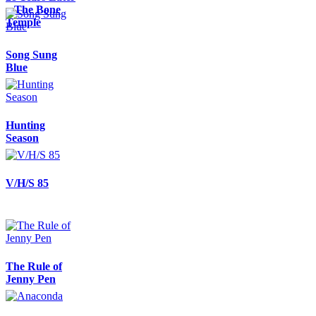
– The Bone
Temple
Song Sung
Blue
Hunting
Season
V/H/S 85
The Rule of
Jenny Pen