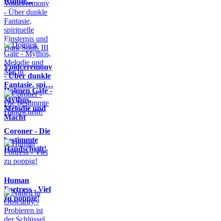
Runde...
Voidceremony
- Über dunkle
Fantasie, spi…
Dolmen Gate -
Mythos,
Melodie und
Macht
Coroner - Die
bestimmte
Handschrift!
Human
Fortress - Viel
zu poppig!