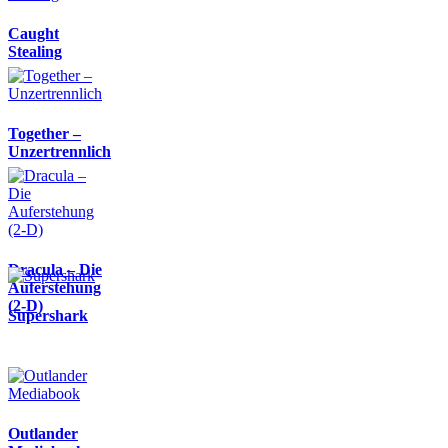
Caught
Stealing
Together –
Unzertrennlich
Dracula – Die
Auferstehung
(2-D)
Supershark
Outlander