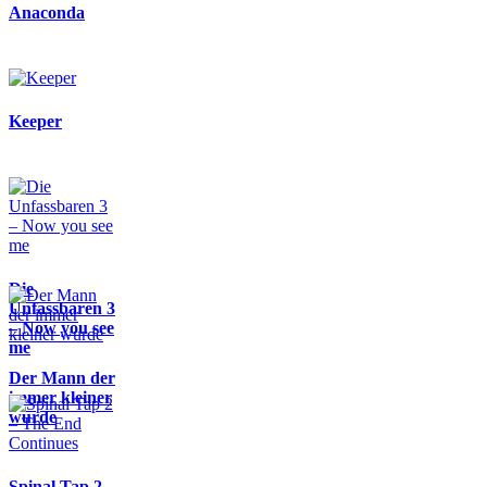
Anaconda
Keeper
Die
Unfassbaren 3
– Now you see
me
Der Mann der
immer kleiner
wurde
Spinal Tap 2 –