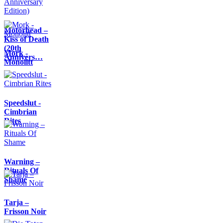
Motörhead –
Kiss of Death
(20th
Mork -
Annivers…
Monolitt
Speedslut -
Cimbrian
Rites
Warning –
Rituals Of
Shame
Tarja –
Frisson Noir