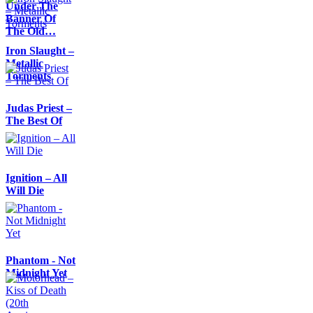
Under The
Banner Of
The Old…
Iron Slaught –
Metallic
Torments
Judas Priest –
The Best Of
Ignition – All
Will Die
Phantom - Not
Midnight Yet