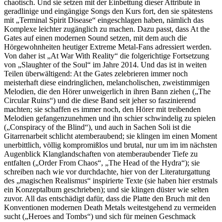
chaotisch. Und sie setzen mit der Einbettung dieser Attribute in
geradlinige und eingängige Songs den Kurs fort, den sie spätestens
mit „Terminal Spirit Disease“ eingeschlagen haben, nämlich das
Komplexe leichter zugänglich zu machen. Dazu passt, dass At the
Gates auf einen modernen Sound setzen, mit dem auch die
Hörgewohnheiten heutiger Extreme Metal-Fans adressiert werden.
Von daher ist „At War With Reality“ die folgerichtige Fortsetzung
von „Slaughter of the Soul“ im Jahre 2014. Und das ist in weiten
Teilen überwältigend: At the Gates zelebrieren immer noch
meisterhaft diese eindringlichen, melancholischen, zweistimmigen
Melodien, die den Hörer unweigerlich in ihren Bann ziehen („The
Circular Ruins“) und die diese Band seit jeher so faszinierend
machten; sie schaffen es immer noch, den Hörer mit treibenden
Melodien gefangenzunehmen und ihn schier schwindelig zu spielen
(„Conspiracy of the Blind“), und auch in Sachen Soli ist die
Gitarrenarbeit schlicht atemberaubend; sie klingen im einen Moment
unerbittlich, völlig kompromißlos und brutal, nur um im im nächsten
Augenblick Klanglandschaften von atemberaubender Tiefe zu
entfalten („Order From Chaos“, „The Head of the Hydra“); sie
schreiben nach wie vor durchdachte, hier von der Literaturgattung
des „magischen Realismus“ inspirierte Texte (sie haben hier erstmals
ein Konzeptalbum geschrieben); und sie klingen düster wie selten
zuvor. All das entschädigt dafür, dass die Platte den Bruch mit den
Konventionen modernen Death Metals weitestgehend zu vermeiden
sucht („Heroes and Tombs“) und sich für meinen Geschmack