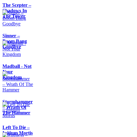
The Scepter –
Shadows In
The Tower
Sinner –
Boom Bang
Goodbye
Madball - Not
Your
Kingdom
Stormhammer
– Wrath Of
The Hammer
Left To Die –
Initium Mortis