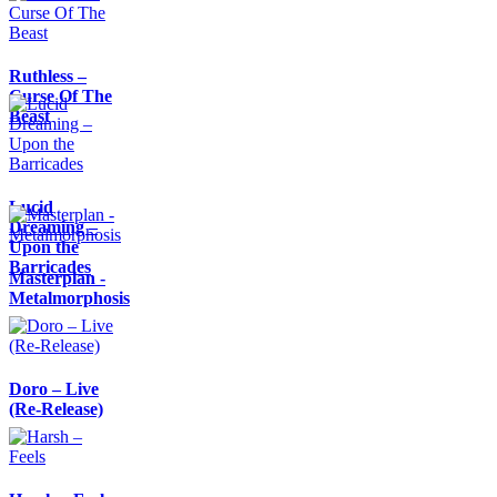
Ruthless –
Curse Of The
Beast
Lucid
Dreaming –
Upon the
Barricades
Masterplan -
Metalmorphosis
Doro – Live
(Re-Release)