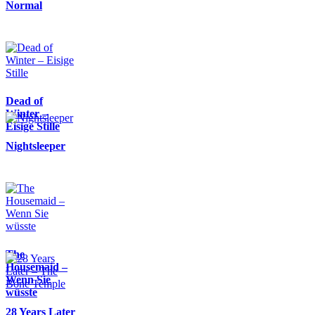
Normal
Dead of
Winter –
Eisige Stille
Nightsleeper
The
Housemaid –
Wenn Sie
wüsste
28 Years Later