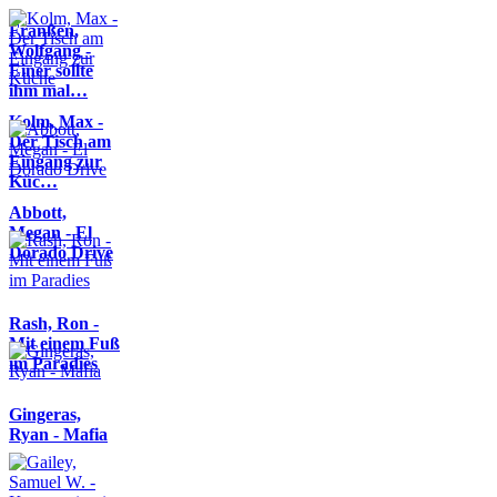
Franßen,
Wolfgang -
Einer sollte
ihm mal…
Kolm, Max -
Der Tisch am
Eingang zur
Küc…
Abbott,
Megan - El
Dorado Drive
Rash, Ron -
Mit einem Fuß
im Paradies
Gingeras,
Ryan - Mafia