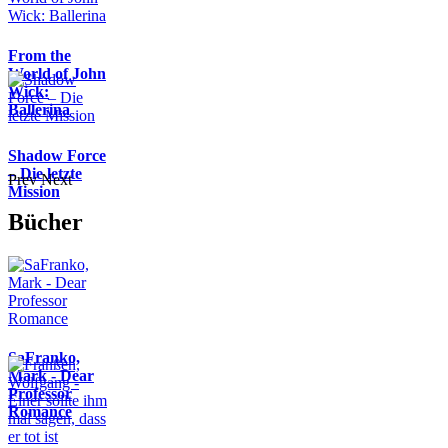
From the
World of John
Wick:
Ballerina
Shadow Force
– Die letzte
Prev
Next
Mission
Bücher
SaFranko,
Mark - Dear
Professor
Romance