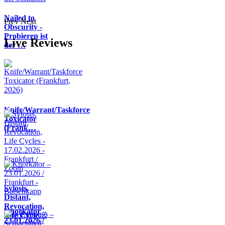
Nailed to
Prev
Next
Obscurity -
Probieren ist
Live Reviews
der …
Knife/Warrant/Taskforce
Toxicator
(Frank…
Sylosis,
Distant,
Revocation,
Knorkator –
Life Cycle…
23.01.2026 /