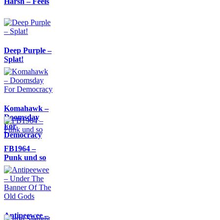
Harsh – Feels
Deep Purple –
Splat!
Komahawk –
Doomsday
For
Democracy
FB1964 –
Punk und so
Antipeewee –