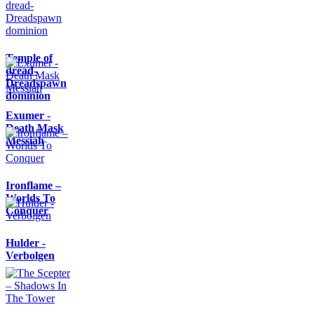
Temple of
dread-
Dreadspawn
dominion
Exumer -
Death Mask
Messiah
Ironflame –
Worlds To
Conquer
Hulder -
Verbolgen