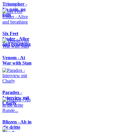
Triumpher -
No pain, no
gain
Six Feet
Under - Alive
and breathing
Venom - At
War with Stan
Paradox -
Interview mit
Charly
Blizzen - Ab in
die dritte