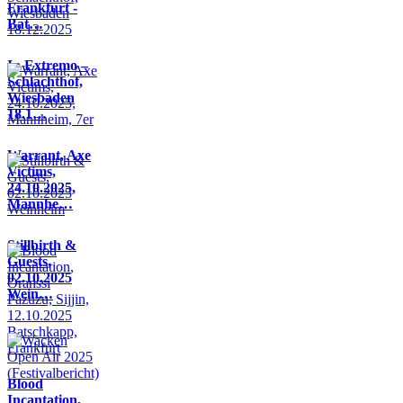
Frankfurt -
Bat…
In Extremo –
Schlachthof,
Wiesbaden
18.1…
Warrant, Axe
Victims,
24.10.2025,
Mannhe…
Stillbirth &
Guests,
02.10.2025
Wein…
Blood
Incantation,