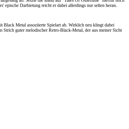
rgesang ab. Setzte die Band auf "Tales Of Othertime" hierfür noch
epische Darbietung reicht er dabei allerdings nur selten heran.
lack Metal assoziierte Spielart ab. Wirklich neu klingt dabei
m Strich guter melodischer Retro-Black-Metal, der aus meiner Sicht