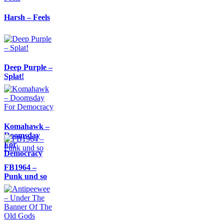
Harsh – Feels
Deep Purple –
Splat!
Komahawk –
Doomsday
For
Democracy
FB1964 –
Punk und so