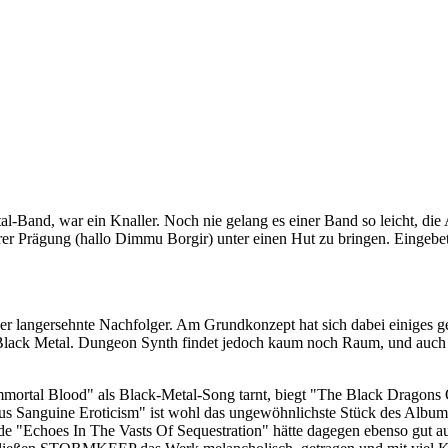
al-Band, war ein Knaller. Noch nie gelang es einer Band so leicht, 
r Prägung (hallo Dimmu Borgir) unter einen Hut zu bringen. Eingebet
er langersehnte Nachfolger. Am Grundkonzept hat sich dabei einiges g
n Black Metal. Dungeon Synth findet jedoch kaum noch Raum, und auch 
rtal Blood" als Black-Metal-Song tarnt, biegt "The Black Dragons Of
s Sanguine Eroticism" ist wohl das ungewöhnlichste Stück des Albums,
e "Echoes In The Vasts Of Sequestration" hätte dagegen ebenso gut au