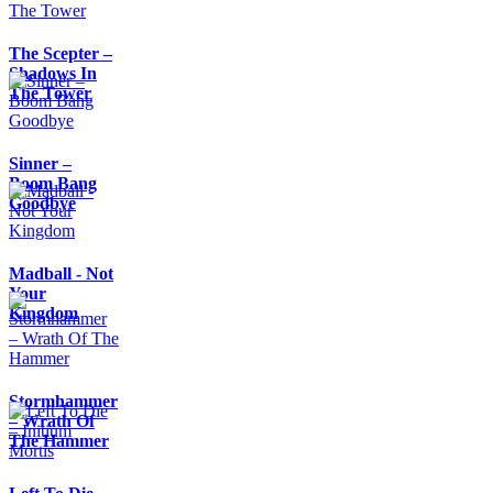
The Scepter –
Shadows In
The Tower
Sinner –
Boom Bang
Goodbye
Madball - Not
Your
Kingdom
Stormhammer
– Wrath Of
The Hammer