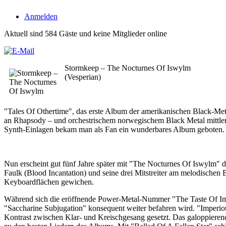
Anmelden
Aktuell sind 584 Gäste und keine Mitglieder online
Stormkeep – The Nocturnes Of Iswylm
(Vesperian)
"Tales Of Othertime", das erste Album der amerikanischen Black-Met
an Rhapsody – und orchestrischem norwegischem Black Metal mittlere
Synth-Einlagen bekam man als Fan ein wunderbares Album geboten.
Nun erscheint gut fünf Jahre später mit "The Nocturnes Of Iswylm" d
Faulk (Blood Incantation) und seine drei Mitstreiter am melodische
Keyboardflächen gewichen.
Während sich die eröffnende Power-Metal-Nummer "The Taste Of Immo
"Saccharine Subjugation" konsequent weiter befahren wird. "Imperiou
Kontrast zwischen Klar- und Kreischgesang gesetzt. Das galoppierend