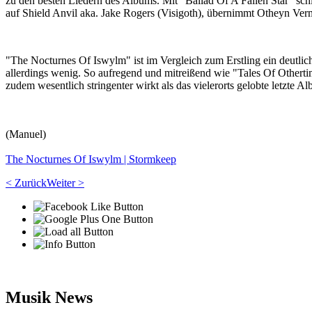
zu den besten Liedern des Albums. Mit "Ballad Of A Fallen Star" sc
auf Shield Anvil aka. Jake Rogers (Visigoth), übernimmt Otheyn Vermi
"The Nocturnes Of Iswylm" ist im Vergleich zum Erstling ein deutli
allerdings wenig. So aufregend und mitreißend wie "Tales Of Othertim
zudem wesentlich stringenter wirkt als das vielerorts gelobte letzt
(Manuel)
The Nocturnes Of Iswylm | Stormkeep
< Zurück
Weiter >
Musik News