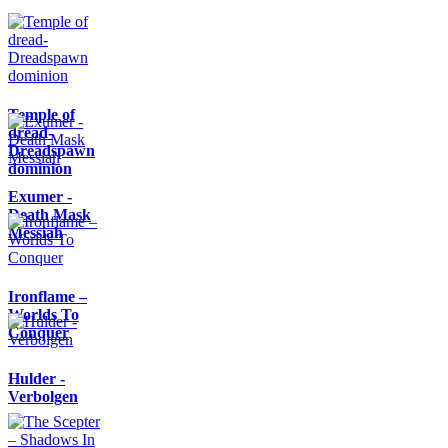
Temple of
dread-
Dreadspawn
dominion
Exumer -
Death Mask
Messiah
Ironflame –
Worlds To
Conquer
Hulder -
Verbolgen