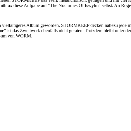
hließen STORMKEEP das Werk melancholisch, getragen und mit viel Kla
thrax diese Aufgabe auf "The Nocturnes Of Iswylm" selbst. An Rogers' 
ch vielfältigeres Album geworden. STORMKEEP decken nahezu jede mit B
e" ist das Zweitwerk ebenfalls nicht geraten. Trotzdem bleibt unter de
e Album von WORM.