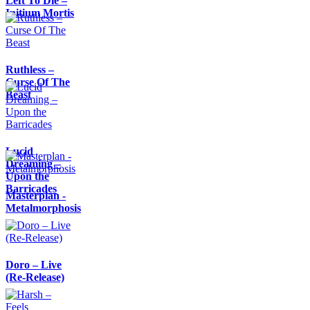
Left To Die –
Initium Mortis
Ruthless –
Curse Of The
Beast
Lucid
Dreaming –
Upon the
Barricades
Masterplan -
Metalmorphosis
Doro – Live
(Re-Release)