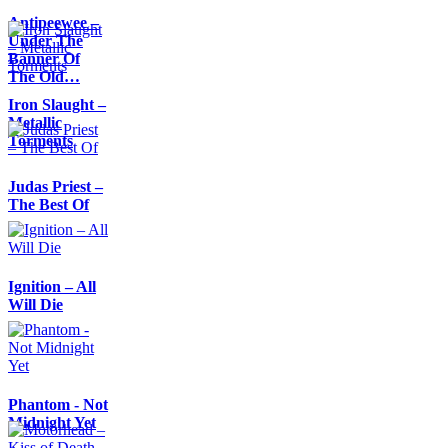
Antipeewee –
Under The
Banner Of
The Old…
Iron Slaught –
Metallic
Torments
Judas Priest –
The Best Of
Ignition – All
Will Die
Phantom - Not
Midnight Yet