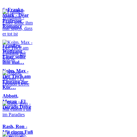
SaFranko,
Mark - Dear
Professor
Romance
Franßen,
Wolfgang -
Einer sollte
ihm mal…
Kolm, Max -
Der Tisch am
Eingang zur
Küc…
Abbott,
Megan - El
Dorado Drive
Rash, Ron -
Mit einem Fuß