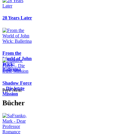
28 Years Later
From the
World of John
Wick:
Ballerina
Shadow Force
– Die letzte
Prev
Next
Mission
Bücher