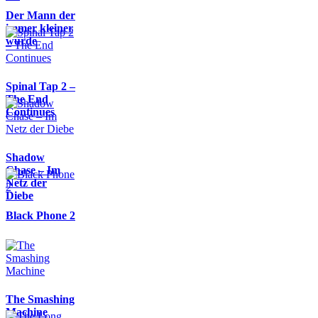
Der Mann der
immer kleiner
wurde
Spinal Tap 2 –
The End
Continues
Shadow
Chase – Im
Netz der
Diebe
Black Phone 2
The Smashing
Machine