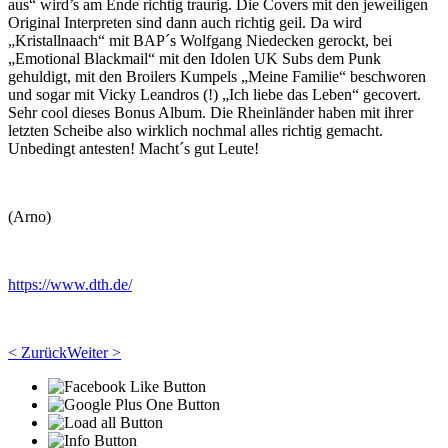
aus“ wird’s am Ende richtig traurig. Die Covers mit den jeweiligen
Original Interpreten sind dann auch richtig geil. Da wird
„Kristallnaach“ mit BAP´s Wolfgang Niedecken gerockt, bei
„Emotional Blackmail“ mit den Idolen UK Subs dem Punk
gehuldigt, mit den Broilers Kumpels „Meine Familie“ beschworen
und sogar mit Vicky Leandros (!) „Ich liebe das Leben“ gecovert.
Sehr cool dieses Bonus Album. Die Rheinländer haben mit ihrer
letzten Scheibe also wirklich nochmal alles richtig gemacht.
Unbedingt antesten! Macht´s gut Leute!
(Arno)
https://www.dth.de/
< Zurück
Weiter >