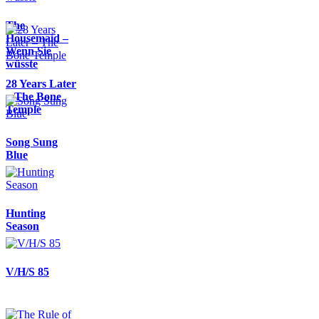
The
Housemaid –
Wenn Sie
wüsste
28 Years Later
– The Bone
Temple
Song Sung
Blue
Hunting
Season
V/H/S 85