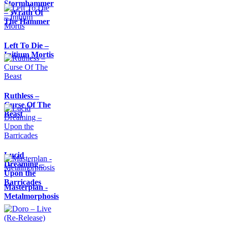
Stormhammer
– Wrath Of
The Hammer
Left To Die –
Initium Mortis
Ruthless –
Curse Of The
Beast
Lucid
Dreaming –
Upon the
Barricades
Masterplan -
Metalmorphosis