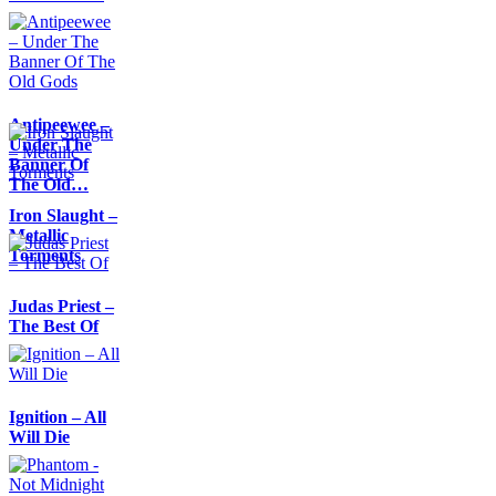
Antipeewee –
Under The
Banner Of
The Old…
Iron Slaught –
Metallic
Torments
Judas Priest –
The Best Of
Ignition – All
Will Die