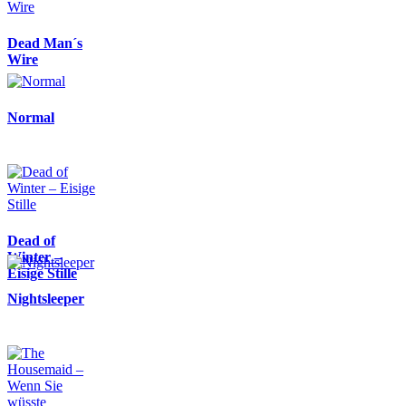
Dead Man´s
Wire
Normal
Dead of
Winter –
Eisige Stille
Nightsleeper