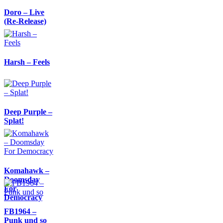
Doro – Live
(Re-Release)
Harsh – Feels
Deep Purple –
Splat!
Komahawk –
Doomsday
For
Democracy
FB1964 –
Punk und so