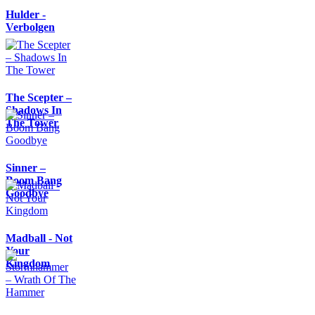
Hulder -
Verbolgen
The Scepter –
Shadows In
The Tower
Sinner –
Boom Bang
Goodbye
Madball - Not
Your
Kingdom