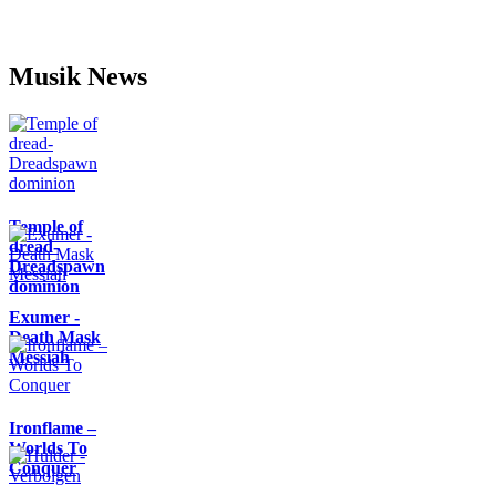
Musik News
Temple of
dread-
Dreadspawn
dominion
Exumer -
Death Mask
Messiah
Ironflame –
Worlds To
Conquer