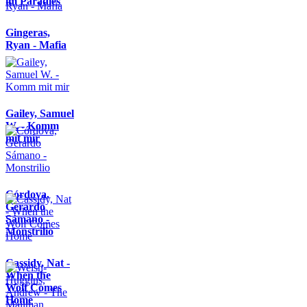
im Paradies
Gingeras,
Ryan - Mafia
Gailey, Samuel
W. - Komm
mit mir
Córdova,
Gerardo
Sámano -
Monstrilio
Cassidy, Nat -
When the
Wolf Comes
Home