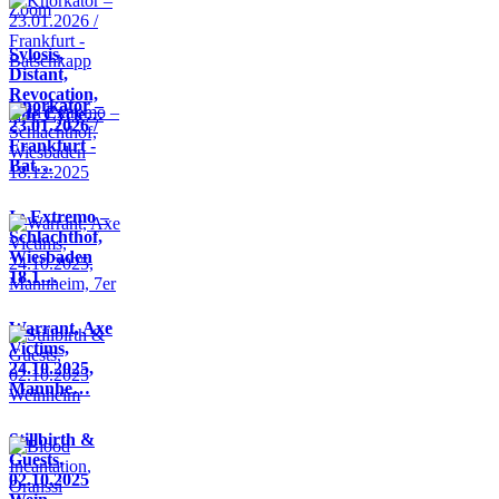
Sylosis,
Distant,
Revocation,
Knorkator –
Life Cycle…
23.01.2026 /
Frankfurt -
Bat…
In Extremo –
Schlachthof,
Wiesbaden
18.1…
Warrant, Axe
Victims,
24.10.2025,
Mannhe…
Stillbirth &
Guests,
02.10.2025