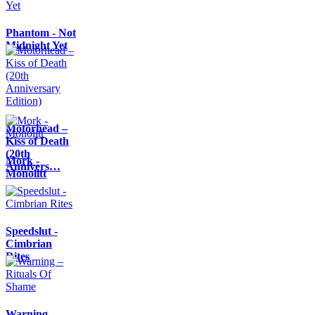
Phantom - Not
Midnight Yet
Motörhead –
Kiss of Death
(20th
Mork -
Annivers…
Monolitt
Speedslut -
Cimbrian
Rites
Warning –