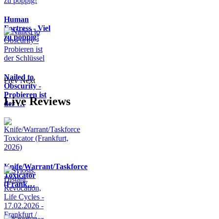
Human
Fortress - Viel
zu poppig!
Nailed to
Prev
Next
Obscurity -
Probieren ist
Live Reviews
der …
Knife/Warrant/Taskforce
Toxicator
(Frank…