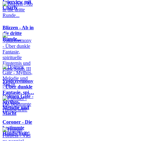
Interview mit
Charly
Blizzen - Ab in
die dritte
Runde...
Voidceremony
- Über dunkle
Fantasie, spi…
Dolmen Gate -
Mythos,
Melodie und
Macht
Coroner - Die
bestimmte
Handschrift!