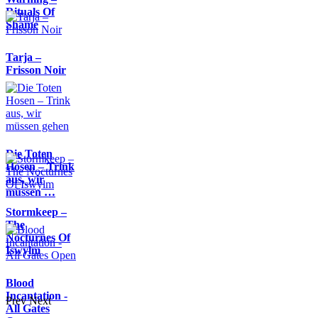
Rituals Of
Shame
Tarja –
Frisson Noir
Die Toten
Hosen – Trink
aus, wir
müssen …
Stormkeep –
The
Nocturnes Of
Iswylm
Blood
Incantation -
Prev
Next
All Gates