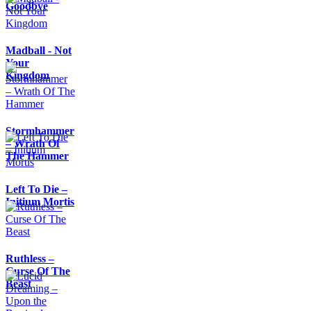
Goodbye
Madball - Not
Your
Kingdom
Stormhammer
– Wrath Of
The Hammer
Left To Die –
Initium Mortis
Ruthless –
Curse Of The
Beast