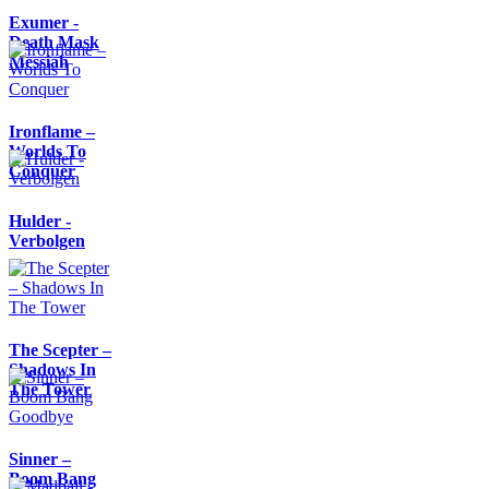
Exumer -
Death Mask
Messiah
Ironflame –
Worlds To
Conquer
Hulder -
Verbolgen
The Scepter –
Shadows In
The Tower
Sinner –
Boom Bang