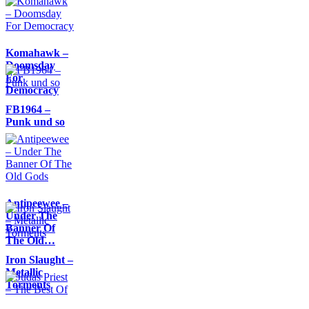
Komahawk –
Doomsday
For
Democracy
FB1964 –
Punk und so
Antipeewee –
Under The
Banner Of
The Old…
Iron Slaught –
Metallic
Torments