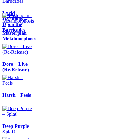
Lucid
Dreaming –
Upon the
Barricades
Masterplan -
Metalmorphosis
Doro – Live
(Re-Release)
Harsh – Feels
Deep Purple –
Splat!