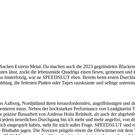
g in Sachen Extrem Metal. Da machen auch die 2023 gegründeten Blac
en lässt, zockt die lebensmüde Quadriga einen fiesen, gemeinen und
auso hinterfotzig, wie ne SPEEDSLUT eben. Bereits beim ersten Durchla
abhing, die fettesten Platten oder Tapes rauskramte und selbige untere
aus Aalborg, Nordjütland ihren herausfordernden, angriffslustigen und 
entieren muss. Neben der bockstarken Performance von Leadgitarrist To
die präzise Bassarbeit von Andreas Holst Reinholt, als auch der abgeb
t jedem neuerlichen Durchgang bin ich mehr und mehr angefixt, von di
ich eingespielt haben, steht für mich außer Frage. SPEEDSLUT sind ebe
die Blutbahn jagen. Die Novizen prügeln einem die Ohrwürmer mit de