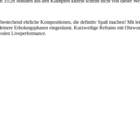
 35:26 Minuten aus den Klampfen kitzeln scheint nicht von dieser Wel
 bestechend ehrliche Kompositionen, die definitiv Spaß machen! Mit 
nere Erholungsphasen eingeräumt. Kurzweilige Refrains mit Ohrwurmch
coolen Liveperformance.