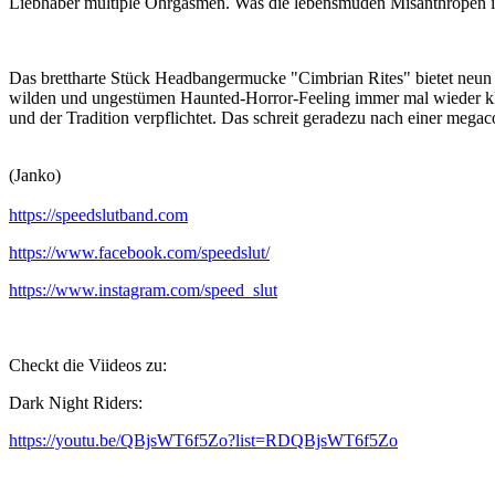
Liebhaber multiple Ohrgasmen. Was die lebensmüden Misanthropen in
Das brettharte Stück Headbangermucke "Cimbrian Rites" bietet neun
wilden und ungestümen Haunted-Horror-Feeling immer mal wieder klei
und der Tradition verpflichtet. Das schreit geradezu nach einer mega
(Janko)
https://speedslutband.com
https://www.facebook.com/speedslut/
https://www.instagram.com/speed_slut
Checkt die Viideos zu:
Dark Night Riders:
https://youtu.be/QBjsWT6f5Zo?list=RDQBjsWT6f5Zo