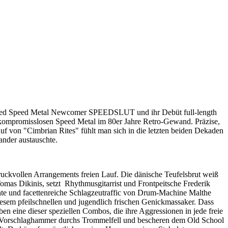
kened Speed Metal Newcomer SPEEDSLUT und ihr Debüt full-length
 kompromisslosen Speed Metal im 80er Jahre Retro-Gewand. Präzise,
uf von "Cimbrian Rites" fühlt man sich in die letzten beiden Dekaden
inander austauschte.
druckvollen Arrangements freien Lauf. Die dänische Teufelsbrut weiß
mas Dikinis, setzt Rhythmusgitarrist und Frontpeitsche Frederik
rühte und facettenreiche Schlagzeutraffic von Drum-Machine Malthe
esem pfeilschnellen und jugendlich frischen Genickmassaker. Dass
n eine dieser speziellen Combos, die ihre Aggressionen in jede freie
m Vorschlaghammer durchs Trommelfell und bescheren dem Old School