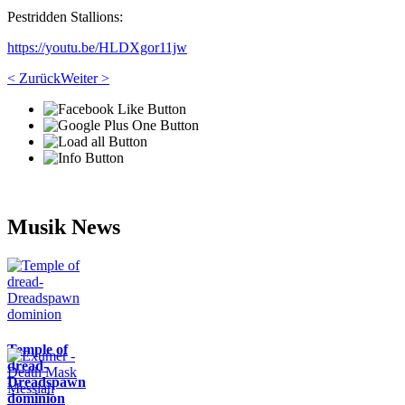
Pestridden Stallions:
https://youtu.be/HLDXgor11jw
< Zurück
Weiter >
Musik News
Temple of
dread-
Dreadspawn
dominion