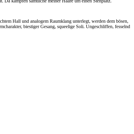
t. Da kämpfen sämtliche meiner Haare um einen Stehplatz.
leichtem Hall und analogem Raumklang unterlegt, werden dem bösen,
arakter, biestiger Gesang, squeelige Soli. Ungeschliffen, fesselnd