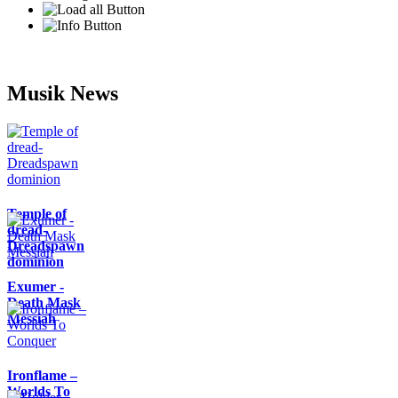
Musik News
Temple of
dread-
Dreadspawn
dominion
Exumer -
Death Mask
Messiah
Ironflame –
Worlds To