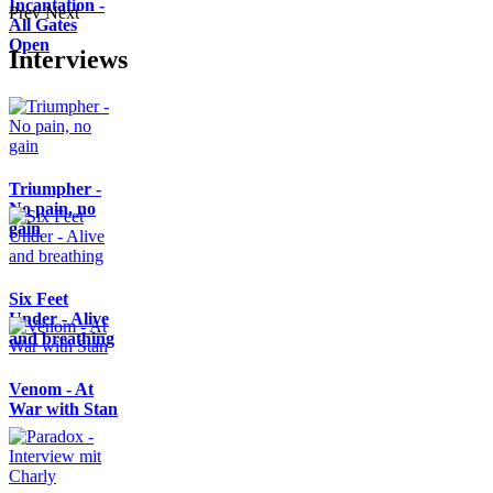
Incantation -
Prev
Next
All Gates
Open
Interviews
Triumpher -
No pain, no
gain
Six Feet
Under - Alive
and breathing
Venom - At
War with Stan