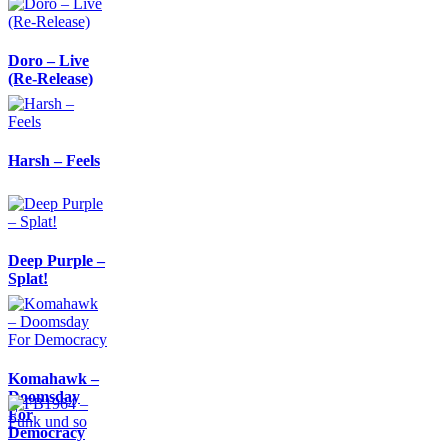
Doro – Live
(Re-Release)
Harsh – Feels
Deep Purple –
Splat!
Komahawk –
Doomsday
For
Democracy