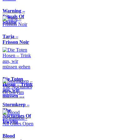
Warning –
Rituals Of
Shame
Tarja –
Frisson Noir
Die Toten
Hosen – Trink
aus, wir
müssen …
Stormkeep –
The
Nocturnes Of
Iswylm
Blood