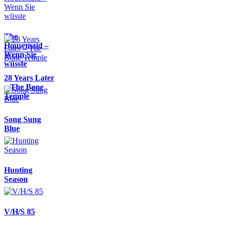
The
Housemaid –
Wenn Sie
wüsste
28 Years Later
– The Bone
Temple
Song Sung
Blue
Hunting
Season
V/H/S 85