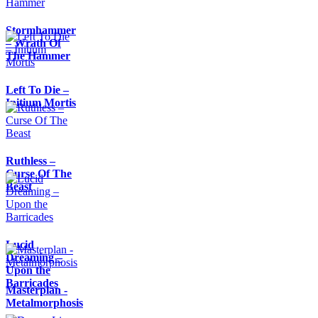
Stormhammer
– Wrath Of
The Hammer
Left To Die –
Initium Mortis
Ruthless –
Curse Of The
Beast
Lucid
Dreaming –
Upon the
Barricades
Masterplan -
Metalmorphosis