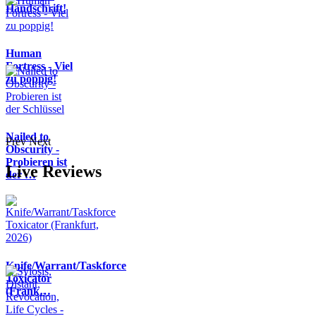
Handschrift!
Human
Fortress - Viel
zu poppig!
Nailed to
Prev
Next
Obscurity -
Probieren ist
Live Reviews
der …
Knife/Warrant/Taskforce
Toxicator
(Frank…