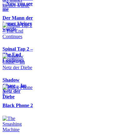
– Now you see
me
Der Mann der
immer kleiner
wurde
Spinal Tap 2 –
The End
Continues
Shadow
Chase – Im
Netz der
Diebe
Black Phone 2