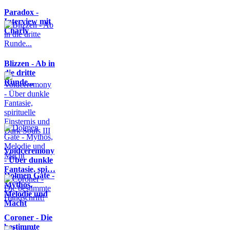
Paradox -
Interview mit
Charly
Blizzen - Ab in
die dritte
Runde...
Voidceremony
- Über dunkle
Fantasie, spi…
Dolmen Gate -
Mythos,
Melodie und
Macht
Coroner - Die
bestimmte