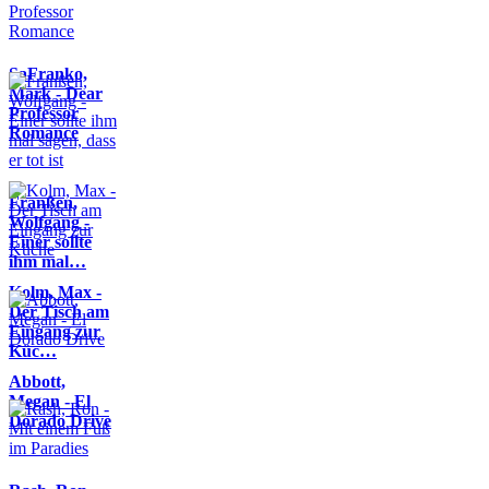
SaFranko,
Mark - Dear
Professor
Romance
Franßen,
Wolfgang -
Einer sollte
ihm mal…
Kolm, Max -
Der Tisch am
Eingang zur
Küc…
Abbott,
Megan - El
Dorado Drive