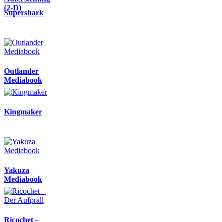
(2-D)
Supershark
Outlander
Mediabook
Kingmaker
Yakuza
Mediabook
Ricochet –