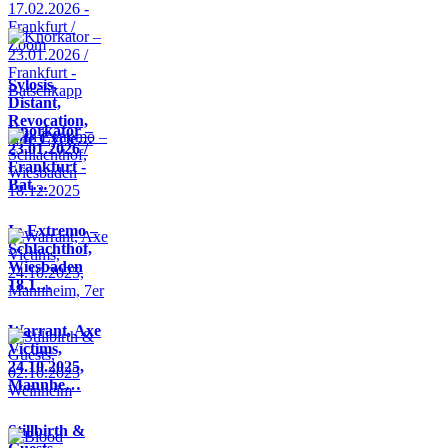
Sylosis,
Distant,
Revocation,
Knorkator –
Life Cycle…
23.01.2026 /
Frankfurt -
Bat…
In Extremo –
Schlachthof,
Wiesbaden
18.1…
Warrant, Axe
Victims,
24.10.2025,
Mannhe…
Stillbirth &