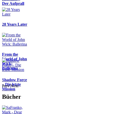
Der Aufprall
28 Years Later
From the
World of John
Wick:
Ballerina
Shadow Force
– Die letzte
Prev
Next
Mission
Bücher