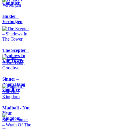
Conquer
Hulder -
Verbolgen
The Scepter –
Shadows In
The Tower
Sinner –
Boom Bang
Goodbye
Madball - Not
Your
Kingdom