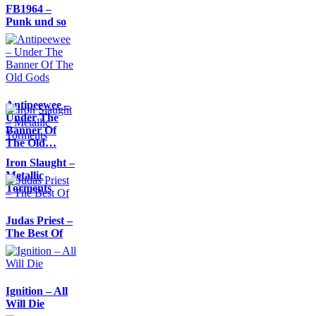
FB1964 –
Punk und so
Antipeewee –
Under The
Banner Of
The Old…
Iron Slaught –
Metallic
Torments
Judas Priest –
The Best Of
Ignition – All
Will Die