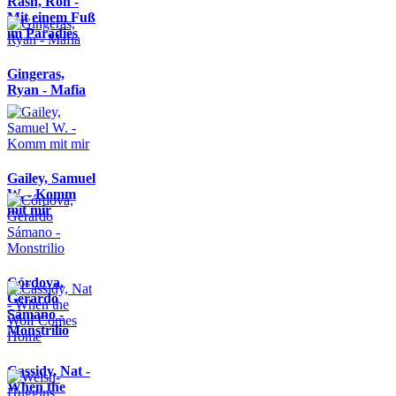
Rash, Ron -
Mit einem Fuß
im Paradies
Gingeras,
Ryan - Mafia
Gailey, Samuel
W. - Komm
mit mir
Córdova,
Gerardo
Sámano -
Monstrilio
Cassidy, Nat -
When the