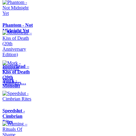
Phantom - Not
Midnight Yet
Motörhead –
Kiss of Death
(20th
Mork -
Annivers…
Monolitt
Speedslut -
Cimbrian
Rites