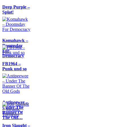
Deep Purple –
Splat!
Komahawk –
Doomsday
For
Democracy
FB1964 –
Punk und so
Antipeewee –
Under The
Banner Of
The Old…
Iron Slaught –