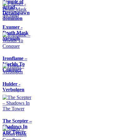
Temple of
dread-
Dreadspawn
dominion
Exumer -
Death Mask
Messiah
Ironflame –
Worlds To
Conquer
Hulder -
Verbolgen
The Scepter –
Shadows In
The Tower