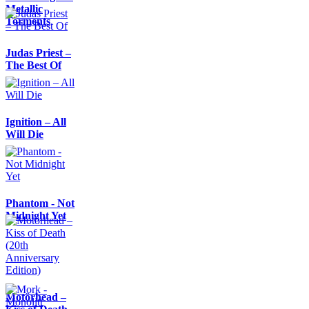
Metallic
Torments
Judas Priest –
The Best Of
Ignition – All
Will Die
Phantom - Not
Midnight Yet
Motörhead –