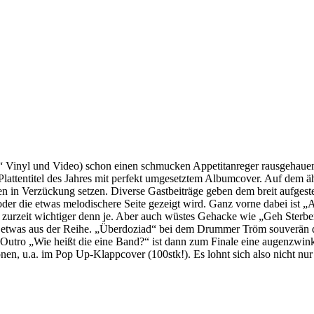
nyl und Video) schon einen schmucken Appetitanreger rausgehauen h
Plattentitel des Jahres mit perfekt umgesetztem Albumcover. Auf dem ä
n in Verzückung setzen. Diverse Gastbeiträge geben dem breit aufgeste
oder die etwas melodischere Seite gezeigt wird. Ganz vorne dabei ist „
g zurzeit wichtiger denn je. Aber auch wüstes Gehacke wie „Geh Ster
twas aus der Reihe. „Überdoziad“ bei dem Drummer Tröm souverän den
tro „Wie heißt die eine Band?“ ist dann zum Finale eine augenzwink
nen, u.a. im Pop Up-Klappcover (100stk!). Es lohnt sich also nicht n