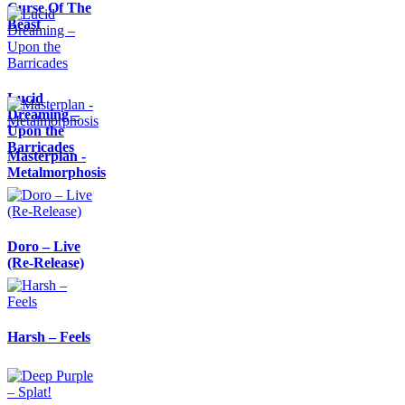
Curse Of The
Beast
Lucid
Dreaming –
Upon the
Barricades
Masterplan -
Metalmorphosis
Doro – Live
(Re-Release)
Harsh – Feels