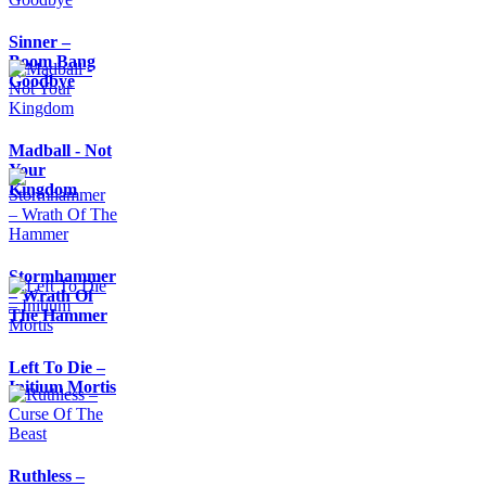
Sinner –
Boom Bang
Goodbye
Madball - Not
Your
Kingdom
Stormhammer
– Wrath Of
The Hammer
Left To Die –
Initium Mortis
Ruthless –