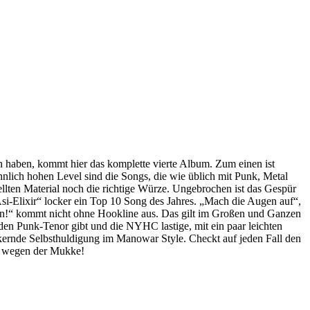
aben, kommt hier das komplette vierte Album. Zum einen ist
hnlich hohen Level sind die Songs, die wie üblich mit Punk, Metal
llten Material noch die richtige Würze. Ungebrochen ist das Gespür
Asi-Elixir“ locker ein Top 10 Song des Jahres. „Mach die Augen auf“,
ben!“ kommt nicht ohne Hookline aus. Das gilt im Großen und Ganzen
 Punk-Tenor gibt und die NYHC lastige, mit ein paar leichten
ernde Selbsthuldigung im Manowar Style. Checkt auf jeden Fall den
ur wegen der Mukke!