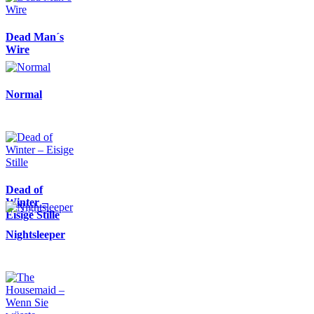
Dead Man´s
Wire
Normal
Dead of
Winter –
Eisige Stille
Nightsleeper