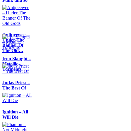
Punk und so
Antipeewee –
Under The
Banner Of
The Old…
Iron Slaught –
Metallic
Torments
Judas Priest –
The Best Of
Ignition – All
Will Die