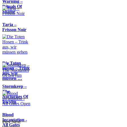
Warning –
Rituals Of
Shame
Tarja –
Frisson Noir
Die Toten
Hosen – Trink
aus, wir
müssen …
Stormkeep –
The
Nocturnes Of
Iswylm
Blood
Incantation -
Prev
Next
All Gates