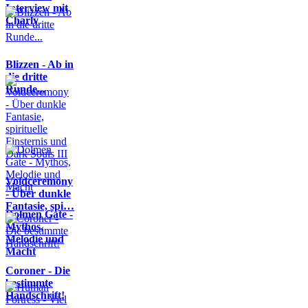
Interview mit
Charly
Blizzen - Ab in
die dritte
Runde...
Voidceremony
- Über dunkle
Fantasie, spi…
Dolmen Gate -
Mythos,
Melodie und
Macht
Coroner - Die
bestimmte
Handschrift!