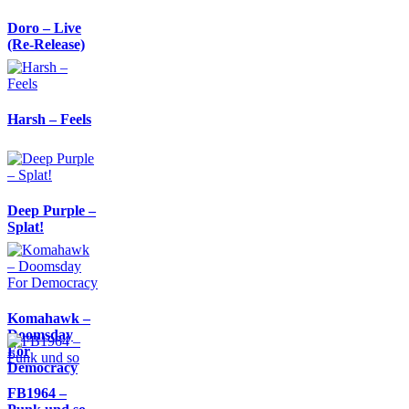
Doro – Live
(Re-Release)
Harsh – Feels
Deep Purple –
Splat!
Komahawk –
Doomsday
For
Democracy
FB1964 –