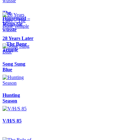
The
Housemaid –
Wenn Sie
wüsste
28 Years Later
– The Bone
Temple
Song Sung
Blue
Hunting
Season
V/H/S 85