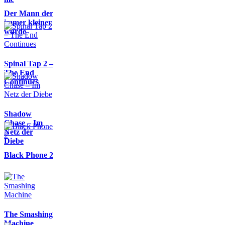
Der Mann der
immer kleiner
wurde
Spinal Tap 2 –
The End
Continues
Shadow
Chase – Im
Netz der
Diebe
Black Phone 2
The Smashing
Machine