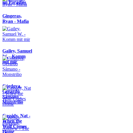
im Paradies
Gingeras,
Ryan - Mafia
Gailey, Samuel
W. - Komm
mit mir
Córdova,
Gerardo
Sámano -
Monstrilio
Cassidy, Nat -
When the
Wolf Comes
Home