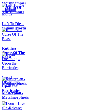
Stormhammer
– Wrath Of
The Hammer
Left To Die –
Initium Mortis
Ruthless –
Curse Of The
Beast
Lucid
Dreaming –
Upon the
Barricades
Masterplan -
Metalmorphosis