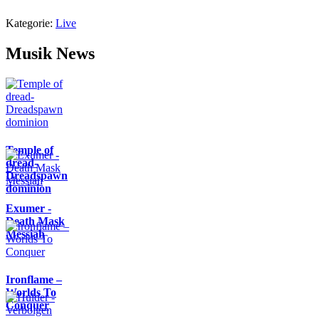
Kategorie:
Live
Musik News
Temple of
dread-
Dreadspawn
dominion
Exumer -
Death Mask
Messiah
Ironflame –
Worlds To
Conquer