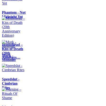
Phantom - Not
Midnight Yet
Motörhead –
Kiss of Death
(20th
Mork -
Annivers…
Monolitt
Speedslut -
Cimbrian
Rites