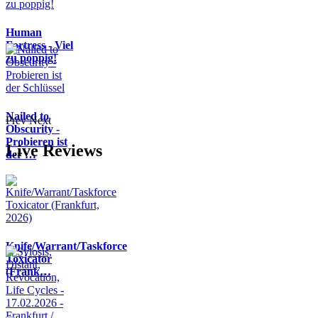
Human
Fortress - Viel
zu poppig!
Nailed to
Prev
Next
Obscurity -
Probieren ist
Live Reviews
der …
Knife/Warrant/Taskforce
Toxicator
(Frank…