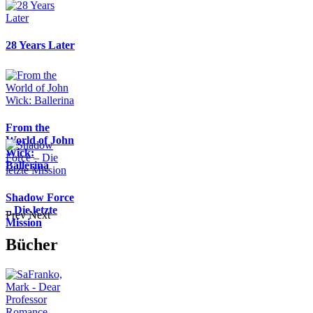
28 Years Later
From the
World of John
Wick:
Ballerina
Shadow Force
– Die letzte
Prev
Next
Mission
Bücher