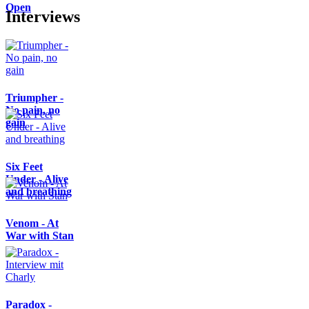
Open
Interviews
Triumpher -
No pain, no
gain
Six Feet
Under - Alive
and breathing
Venom - At
War with Stan
Paradox -