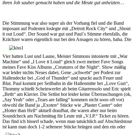
ihren Job sauber gemacht haben und die Meute gut anheizten…
Die Stimmung war also super als der Vorhang fiel und die Band
imposant auf Podesten loslegte mit „Detroit Rock City“ und „Shout
it out Loud“. Der Sound war gut und Paul´s Stimme ebenfalls, die
Krächzer waren eigentlich nur bei den Ansagen zu hören, haha. Die
Vier hatten Lust und Laune, Meister Simmons intonierte mit „War
Machine“ und „I Love it Loud“ gleich zwei meiner Fave Songs
meines Fave Kiss Albums „Creatures of the Night“. Show mäßig
war leider nichts Neues dabei, Gene „schwebt“ per Podest zur
Hallendecke bei „God of Thunder“ und spuckt auch Feuer und
Blut. Paul kommt per Seilbahn in die Hallenmitte bei „Love Gun“,
Thommy schießt Scheinwerfer ab beim Gitarrensolo und Eric spielt
„Beth“ am Klavier. Die Setlist bot leider keine Überraschungen (ok,
„Say Yeah“ oder „Tears are falling“ kommen nicht sooo oft vor)
obwohl die Band ja „Exoten“ Stücke wie „Plaster Caster“ oder
„Hotter than Hell“ aktuell draufhat, die waren aber nur beim
Soundcheck am Nachmittag für Leute mit „V.I.P.“ Ticket zu hören.
Das find ich bisserl schade, wenn man tatsächlich auf Abschiedstour
ist kann man
doch 1-2 seltenere Stücke bringen und den ein oder