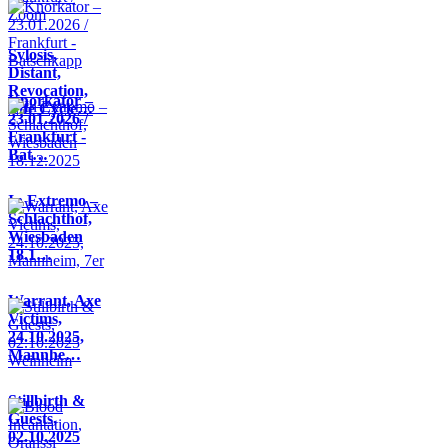
Sylosis,
Distant,
Revocation,
Knorkator –
Life Cycle…
23.01.2026 /
Frankfurt -
Bat…
In Extremo –
Schlachthof,
Wiesbaden
18.1…
Warrant, Axe
Victims,
24.10.2025,
Mannhe…
Stillbirth &
Guests,
02.10.2025