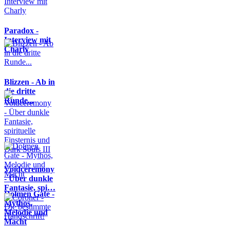
Paradox -
Interview mit
Charly
Blizzen - Ab in
die dritte
Runde...
Voidceremony
- Über dunkle
Fantasie, spi…
Dolmen Gate -
Mythos,
Melodie und
Macht