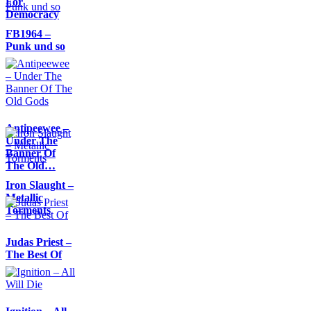
For
Democracy
FB1964 –
Punk und so
Antipeewee –
Under The
Banner Of
The Old…
Iron Slaught –
Metallic
Torments
Judas Priest –
The Best Of