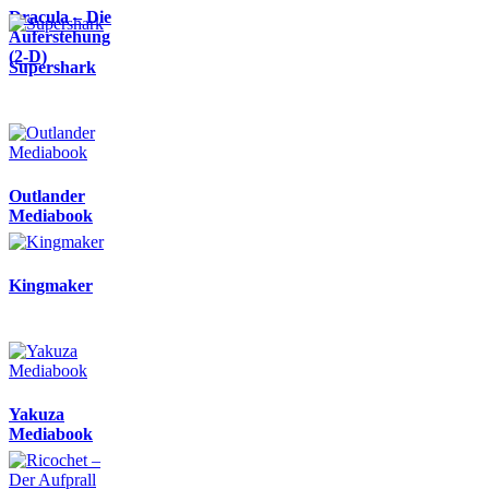
Dracula – Die
Auferstehung
(2-D)
Supershark
Outlander
Mediabook
Kingmaker
Yakuza
Mediabook