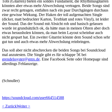
Tobi (Gitarren) bieten ein solides Fundament, die Rhythmusgitarren
könnten aber etwas mehr Abwechslung vertragen. Beide Songs sind
zwar recht getragen, entfalten nach ein paar Durchgängen durchaus
eine gewisse Wirkung. Der Haken der toll aufgemachten Single
(dicker, matt bedruckter Karton, Textblatt und rotes Vinyl), ist leider
der Sound. Das der Sound mit Absicht roh und basisch gelassen
wurde ist grundsätzlich ok, da hätte man in meinen Ohren aber doch
etwas herausholen können, da man beim Layout scheinbar auch
nicht gespart hat. Ein zweiter Gitarrist könnte dem Sound schon sehr
gut tun und auch etwas mehr Abwechslung reinbringen.
Das soll aber nicht abschrecken die beiden Songs bei Soundcloud
mal anzutesten. Die Single gibt es für schlappe 5€ bei
grendelssyster@gmx.de
. Eine Facebook Seite oder Homepage sind
allerdings Fehlanzeige.
(Schnuller)
https://soundcloud.com/user664514588
< Zurück
Weiter >