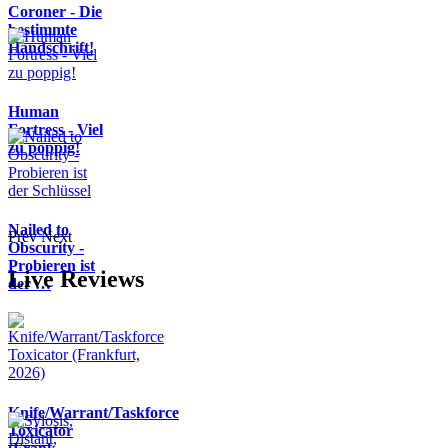
Coroner - Die
bestimmte
Handschrift!
Human
Fortress - Viel
zu poppig!
Nailed to
Prev
Next
Obscurity -
Probieren ist
Live Reviews
der …
Knife/Warrant/Taskforce
Toxicator