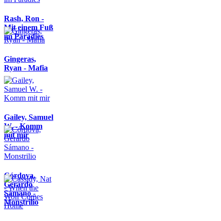
Rash, Ron -
Mit einem Fuß
im Paradies
Gingeras,
Ryan - Mafia
Gailey, Samuel
W. - Komm
mit mir
Córdova,
Gerardo
Sámano -
Monstrilio