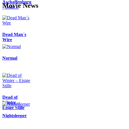
Aschaffenburg
Movie News
- Colo…
Dead Man´s
Wire
Normal
Dead of
Winter –
Eisige Stille
Nightsleeper