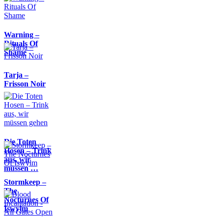
Warning –
Rituals Of
Shame
Tarja –
Frisson Noir
Die Toten
Hosen – Trink
aus, wir
müssen …
Stormkeep –
The
Nocturnes Of
Iswylm