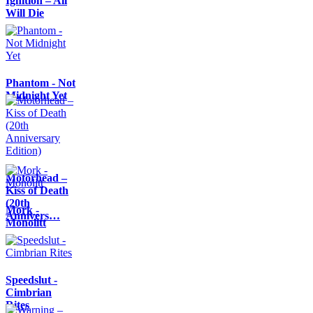
Ignition – All
Will Die
Phantom - Not
Midnight Yet
Motörhead –
Kiss of Death
(20th
Mork -
Annivers…
Monolitt
Speedslut -
Cimbrian
Rites