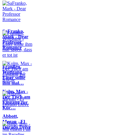
SaFranko,
Mark - Dear
Professor
Romance
Franßen,
Wolfgang -
Einer sollte
ihm mal…
Kolm, Max -
Der Tisch am
Eingang zur
Küc…
Abbott,
Megan - El
Dorado Drive