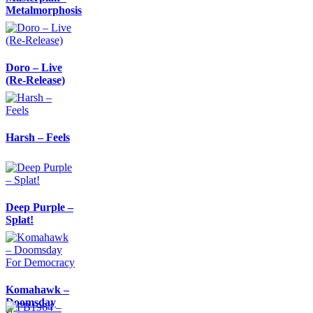
Metalmorphosis
Doro – Live
(Re-Release)
Harsh – Feels
Deep Purple –
Splat!
Komahawk –
Doomsday