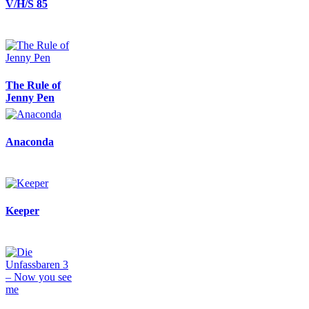
V/H/S 85
The Rule of
Jenny Pen
Anaconda
Keeper