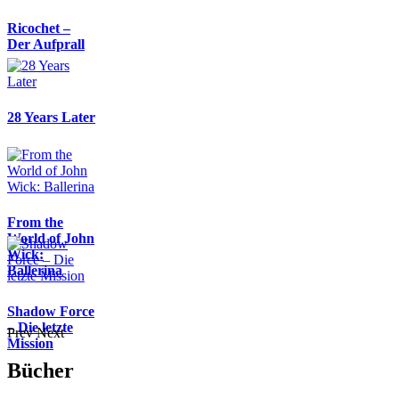
Ricochet –
Der Aufprall
28 Years Later
From the
World of John
Wick:
Ballerina
Shadow Force
– Die letzte
Prev
Next
Mission
Bücher