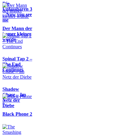
Die
Unfassbaren 3
– Now you see
me
Der Mann der
immer kleiner
wurde
Spinal Tap 2 –
The End
Continues
Shadow
Chase – Im
Netz der
Diebe
Black Phone 2