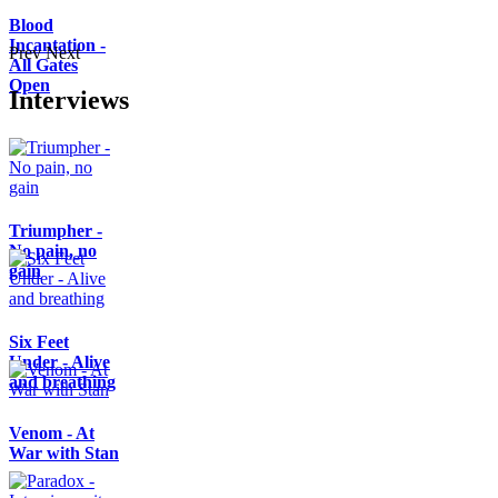
Blood
Incantation -
Prev
Next
All Gates
Open
Interviews
Triumpher -
No pain, no
gain
Six Feet
Under - Alive
and breathing
Venom - At
War with Stan