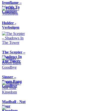
Ironflame –
Worlds To
Conquer
Hulder -
Verbolgen
The Scepter –
Shadows In
The Tower
Sinner –
Boom Bang
Goodbye
Madball - Not
Your
Kingdom