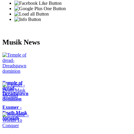
Musik News
Temple of
dread-
Dreadspawn
dominion
Exumer -
Death Mask
Messiah