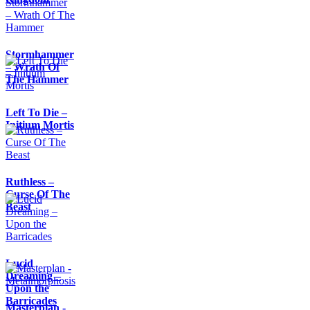
Stormhammer
– Wrath Of
The Hammer
Left To Die –
Initium Mortis
Ruthless –
Curse Of The
Beast
Lucid
Dreaming –
Upon the
Barricades
Masterplan -