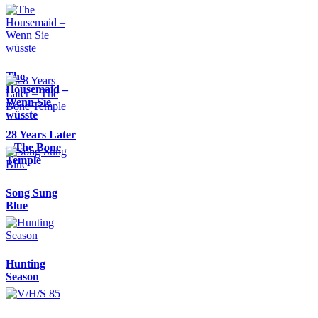
The
Housemaid –
Wenn Sie
wüsste
28 Years Later
– The Bone
Temple
Song Sung
Blue
Hunting
Season