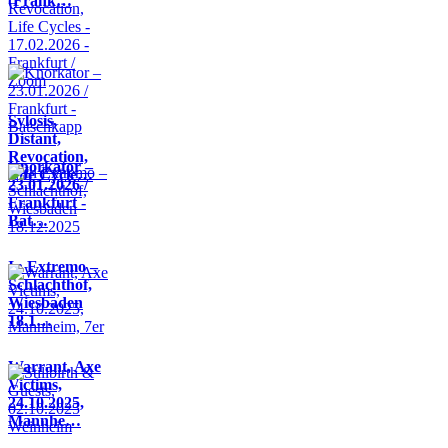
(Frank…
Sylosis,
Distant,
Revocation,
Knorkator –
Life Cycle…
23.01.2026 /
Frankfurt -
Bat…
In Extremo –
Schlachthof,
Wiesbaden
18.1…
Warrant, Axe
Victims,
24.10.2025,
Mannhe…