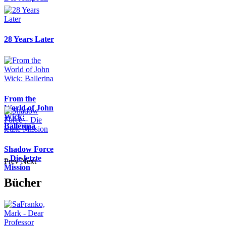
28 Years Later
From the
World of John
Wick:
Ballerina
Shadow Force
– Die letzte
Prev
Next
Mission
Bücher