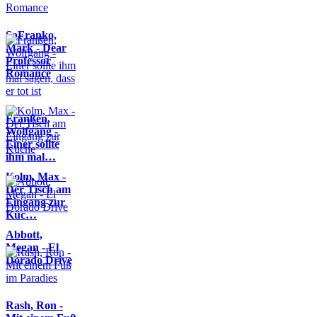
SaFranko,
Mark - Dear
Professor
Romance
Franßen,
Wolfgang -
Einer sollte
ihm mal…
Kolm, Max -
Der Tisch am
Eingang zur
Küc…
Abbott,
Megan - El
Dorado Drive
Rash, Ron -