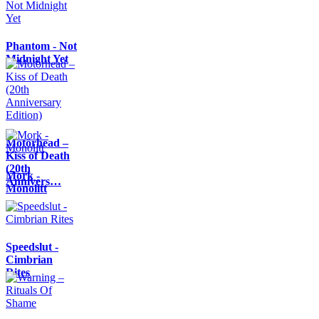
Phantom - Not
Midnight Yet
Motörhead –
Kiss of Death
(20th
Mork -
Annivers…
Monolitt
Speedslut -
Cimbrian
Rites