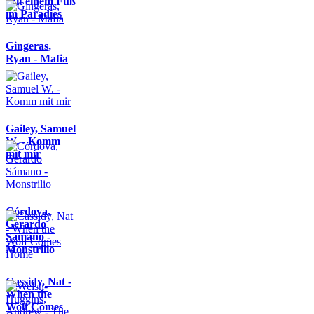
Mit einem Fuß
im Paradies
Gingeras,
Ryan - Mafia
Gailey, Samuel
W. - Komm
mit mir
Córdova,
Gerardo
Sámano -
Monstrilio
Cassidy, Nat -
When the
Wolf Comes