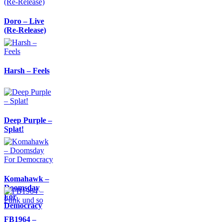
Doro – Live
(Re-Release)
Harsh – Feels
Deep Purple –
Splat!
Komahawk –
Doomsday
For
Democracy
FB1964 –