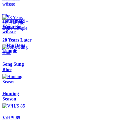
The
Housemaid –
Wenn Sie
wüsste
28 Years Later
– The Bone
Temple
Song Sung
Blue
Hunting
Season
V/H/S 85