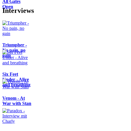
All Gates
Open
Interviews
Triumpher -
No pain, no
gain
Six Feet
Under - Alive
and breathing
Venom - At
War with Stan