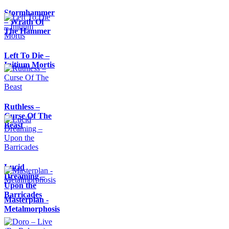
Stormhammer
– Wrath Of
The Hammer
Left To Die –
Initium Mortis
Ruthless –
Curse Of The
Beast
Lucid
Dreaming –
Upon the
Barricades
Masterplan -
Metalmorphosis