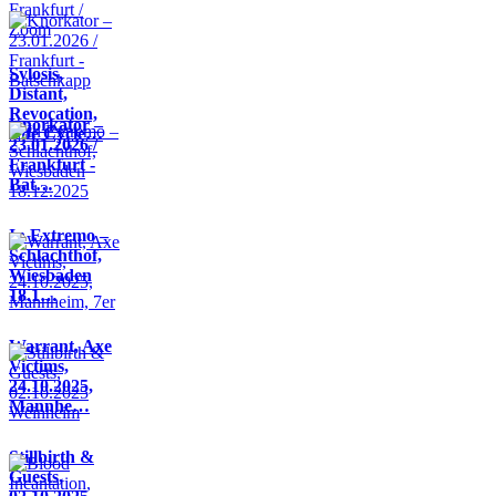
Sylosis,
Distant,
Revocation,
Knorkator –
Life Cycle…
23.01.2026 /
Frankfurt -
Bat…
In Extremo –
Schlachthof,
Wiesbaden
18.1…
Warrant, Axe
Victims,
24.10.2025,
Mannhe…
Stillbirth &
Guests,