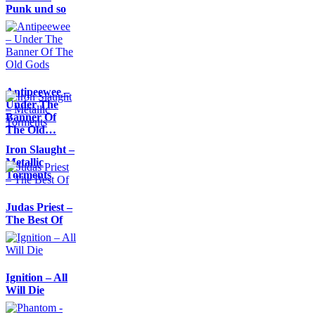
Punk und so
Antipeewee –
Under The
Banner Of
The Old…
Iron Slaught –
Metallic
Torments
Judas Priest –
The Best Of
Ignition – All
Will Die