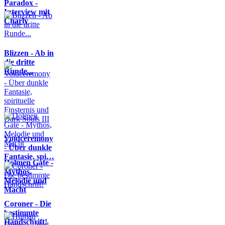
Paradox -
Interview mit
Charly
Blizzen - Ab in
die dritte
Runde...
Voidceremony
- Über dunkle
Fantasie, spi…
Dolmen Gate -
Mythos,
Melodie und
Macht
Coroner - Die
bestimmte
Handschrift!