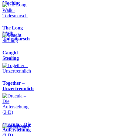
Machine
The Long
Walk -
Todesmarsch
Caught
Stealing
Together –
Unzertrennlich
Dracula – Die
Auferstehung
(2-D)