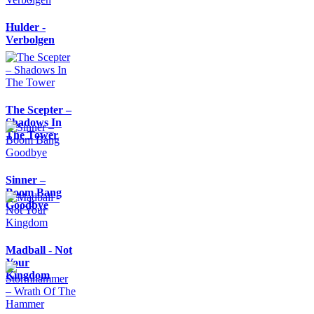
Hulder -
Verbolgen
The Scepter –
Shadows In
The Tower
Sinner –
Boom Bang
Goodbye
Madball - Not
Your
Kingdom