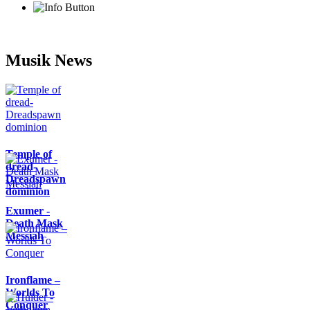
Musik News
Temple of
dread-
Dreadspawn
dominion
Exumer -
Death Mask
Messiah
Ironflame –
Worlds To
Conquer