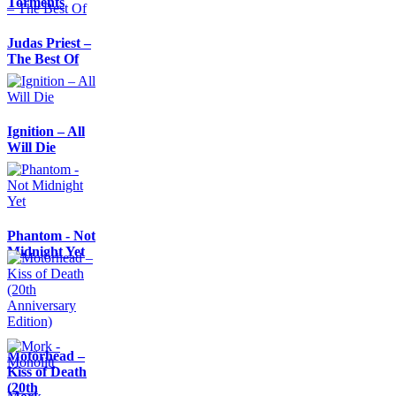
Torments
Judas Priest –
The Best Of
Ignition – All
Will Die
Phantom - Not
Midnight Yet
Motörhead –
Kiss of Death
(20th