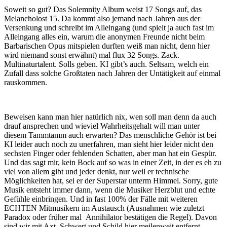
Soweit so gut? Das Solemnity Album weist 17 Songs auf, das
Melancholost 15. Da kommt also jemand nach Jahren aus der
Versenkung und schreibt im Alleingang (und spielt ja auch fast im
Alleingang alles ein, warum die anonymen Freunde nicht beim
Barbarischen Opus mitspielen durften weiß man nicht, denn hier
wird niemand sonst erwähnt) mal flux 32 Songs. Zack.
Multinaturtalent. Solls geben. KI gibt’s auch. Seltsam, welch ein
Zufall dass solche Großtaten nach Jahren der Untätigkeit auf einmal
rauskommen.
Beweisen kann man hier natürlich nix, wen soll man denn da auch
drauf ansprechen und wieviel Wahrheitsgehalt will man unter
diesem Tammtamm auch erwarten? Das menschliche Gehör ist bei
KI leider auch noch zu unerfahren, man sieht hier leider nicht den
sechsten Finger oder fehlenden Schatten, aber man hat ein Gespür.
Und das sagt mir, kein Bock auf so was in einer Zeit, in der es eh zu
viel von allem gibt und jeder denkt, nur weil er technische
Möglichkeiten hat, sei er der Superstar unterm Himmel. Sorry, gute
Musik entsteht immer dann, wenn die Musiker Herzblut und echte
Gefühle einbringen. Und in fast 100% der Fälle mit weiteren
ECHTEN Mitmusikern im Austausch (Ausnahmen wie zuletzt
Paradox oder früher mal Annihilator bestätigen die Regel). Davon
sind wir mit Axt, Schwert und Schild hier meilenweit entfernt.