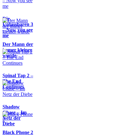
Die
Unfassbaren 3
– Now you see
me
Der Mann der
immer kleiner
wurde
Spinal Tap 2 –
The End
Continues
Shadow
Chase – Im
Netz der
Diebe
Black Phone 2