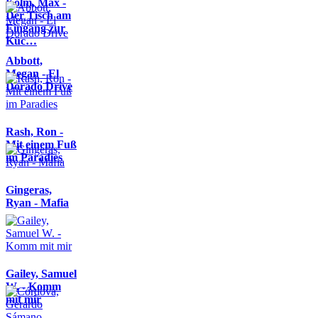
Kolm, Max -
Der Tisch am
Eingang zur
Küc…
Abbott,
Megan - El
Dorado Drive
Rash, Ron -
Mit einem Fuß
im Paradies
Gingeras,
Ryan - Mafia
Gailey, Samuel
W. - Komm
mit mir