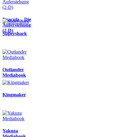
Dracula – Die
Auferstehung
(2-D)
Supershark
Outlander
Mediabook
Kingmaker
Yakuza
Mediabook