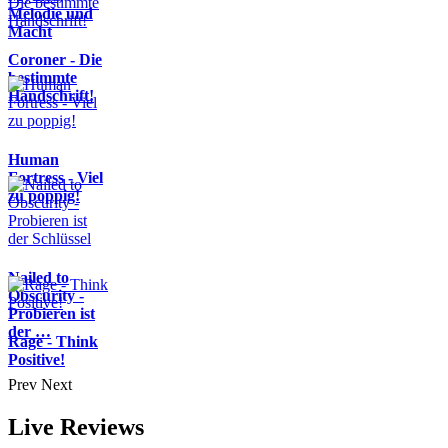
Melodie und
Macht
Coroner - Die
bestimmte
Handschrift!
Human
Fortress - Viel
zu poppig!
Nailed to
Obscurity -
Probieren ist
der …
Rage - Think
Positive!
Prev
Next
Live Reviews