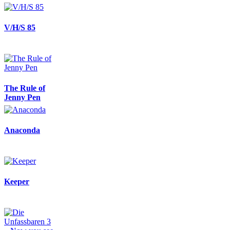
V/H/S 85
The Rule of
Jenny Pen
Anaconda
Keeper