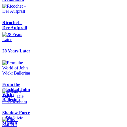
Ricochet –
Der Aufprall
28 Years Later
From the
World of John
Wick:
Ballerina
Shadow Force
– Die letzte
Mission