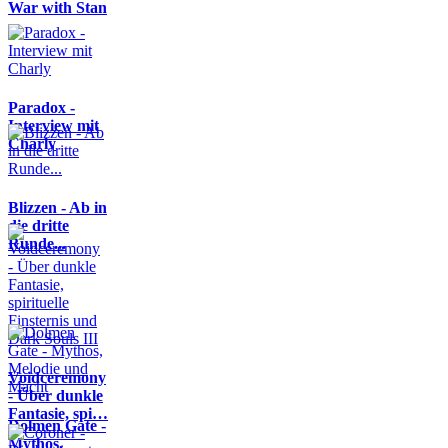
War with Stan
Paradox -
Interview mit
Charly
Blizzen - Ab in
die dritte
Runde...
Voidceremony
- Über dunkle
Fantasie, spi…
Dolmen Gate -
Mythos,