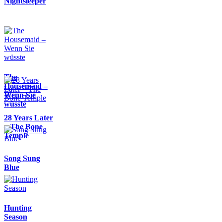
Nightsleeper
The
Housemaid –
Wenn Sie
wüsste
28 Years Later
– The Bone
Temple
Song Sung
Blue
Hunting
Season