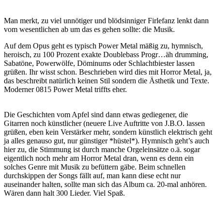
Man merkt, zu viel unnötiger und blödsinniger Firlefanz lenkt dann
vom wesentlichen ab um das es gehen sollte: die Musik.
Auf dem Opus geht es typisch Power Metal mäßig zu, hymnisch,
heroisch, zu 100 Prozent exakte Doublebass Progr…äh drumming,
Sabatöne, Powerwölfe, Döminums oder Schlachtbiester lassen
grüßen. Ihr wisst schon. Beschrieben wird dies mit Horror Metal, ja,
das beschreibt natürlich keinen Stil sondern die Ästhetik und Texte.
Moderner 0815 Power Metal triffts eher.
Die Geschichten vom Apfel sind dann etwas gediegener, die
Gitarren noch künstlicher (neuere Live Auftritte von J.B.O. lassen
grüßen, eben kein Verstärker mehr, sondern künstlich elektrisch geht
ja alles genauso gut, nur günstiger *hüstel*). Hymnisch geht’s auch
hier zu, die Stimmung ist durch manche Orgeleinsätze o.ä. sogar
eigentlich noch mehr am Horror Metal dran, wenn es denn ein
solches Genre mit Musik zu befüttern gäbe. Beim schnellen
durchskippen der Songs fällt auf, man kann diese echt nur
auseinander halten, sollte man sich das Album ca. 20-mal anhören.
Wären dann halt 300 Lieder. Viel Spaß.