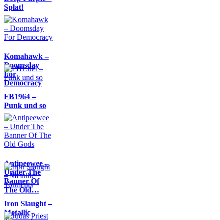
Splat!
Komahawk –
Doomsday
For
Democracy
FB1964 –
Punk und so
Antipeewee –
Under The
Banner Of
The Old…
Iron Slaught –
Metallic