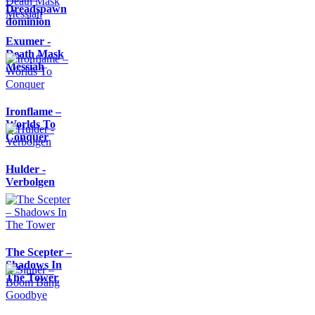
Dreadspawn
dominion
Exumer -
Death Mask
Messiah
Ironflame –
Worlds To
Conquer
Hulder -
Verbolgen
The Scepter –
Shadows In
The Tower