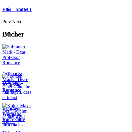
Ellis – Staffel 1
Prev
Next
Bücher
SaFranko,
Mark - Dear
Professor
Romance
Franßen,
Wolfgang -
Einer sollte
ihm mal…