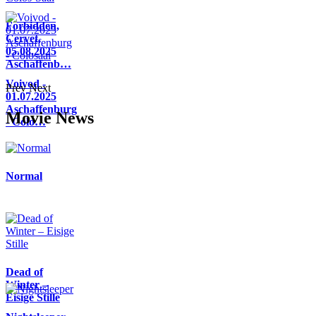
Forbidden,
Cervet,
05.08.2025
Aschaffenb…
Voivod -
Prev
Next
01.07.2025
Aschaffenburg
Movie News
- Colo…
Normal
Dead of
Winter –
Eisige Stille