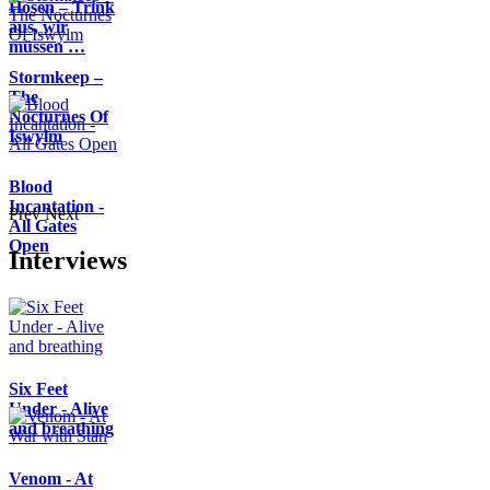
Hosen – Trink
aus, wir
müssen …
Stormkeep –
The
Nocturnes Of
Iswylm
Blood
Incantation -
Prev
Next
All Gates
Open
Interviews
Six Feet
Under - Alive
and breathing
Venom - At