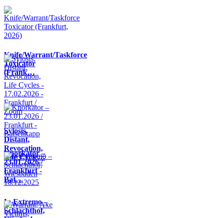
Knife/Warrant/Taskforce
Toxicator
(Frank…
Sylosis,
Distant,
Revocation,
Knorkator –
Life Cycle…
23.01.2026 /
Frankfurt -
Bat…
In Extremo –
Schlachthof,