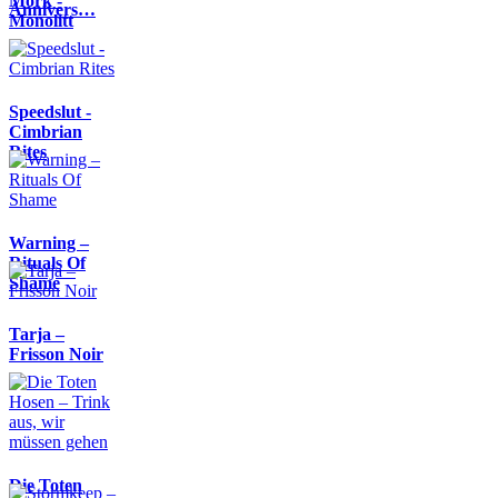
Mork -
Annivers…
Monolitt
Speedslut -
Cimbrian
Rites
Warning –
Rituals Of
Shame
Tarja –
Frisson Noir
Die Toten