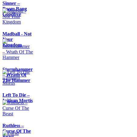
Sinner –
Boom Bang
Goodbye
Madball - Not
Your
Kingdom
Stormhammer
– Wrath Of
The Hammer
Left To Die –
Initium Mortis
Ruthless –
Curse Of The
Beast