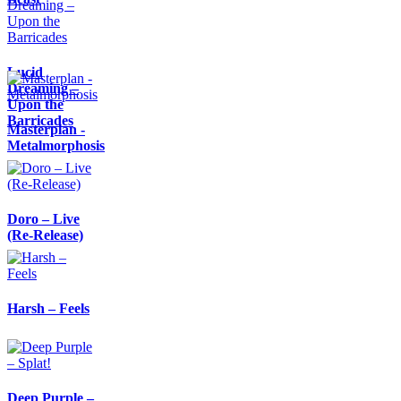
Lucid
Dreaming –
Upon the
Barricades
Masterplan -
Metalmorphosis
Doro – Live
(Re-Release)
Harsh – Feels
Deep Purple –