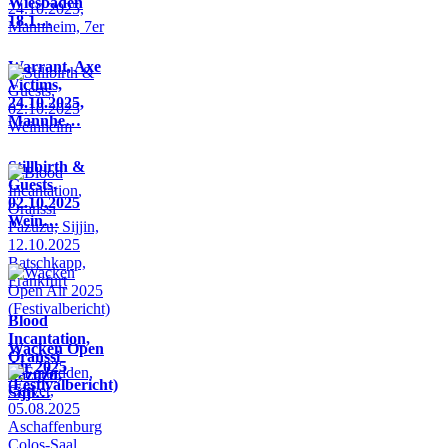
Wiesbaden
18.1…
Warrant, Axe
Victims,
24.10.2025,
Mannhe…
Stillbirth &
Guests,
02.10.2025
Wein…
Blood
Incantation,
Wacken Open
Oranssi
Air 2025
Pazuzu,
(Festivalbericht)
Sijji…