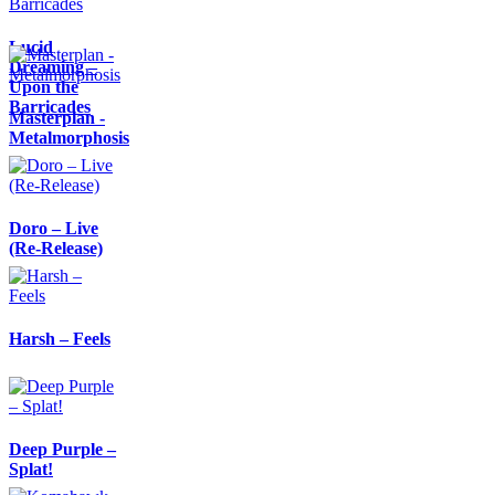
Lucid
Dreaming –
Upon the
Barricades
Masterplan -
Metalmorphosis
Doro – Live
(Re-Release)
Harsh – Feels
Deep Purple –
Splat!