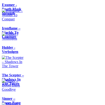
Exumer -
Death Mask
Messiah
Ironflame –
Worlds To
Conquer
Hulder -
Verbolgen
The Scepter –
Shadows In
The Tower
Sinner –
Boom Bang