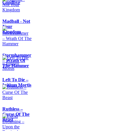
Goodbye
Madball - Not
Your
Kingdom
Stormhammer
– Wrath Of
The Hammer
Left To Die –
Initium Mortis
Ruthless –
Curse Of The
Beast