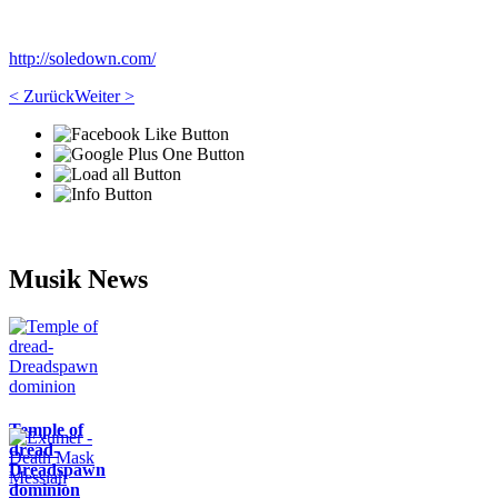
http://soledown.com/
< Zurück
Weiter >
Musik News
Temple of
dread-
Dreadspawn
dominion