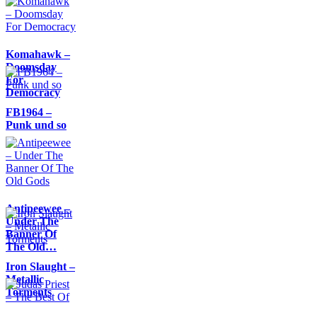
Komahawk –
Doomsday
For
Democracy
FB1964 –
Punk und so
Antipeewee –
Under The
Banner Of
The Old…
Iron Slaught –
Metallic
Torments