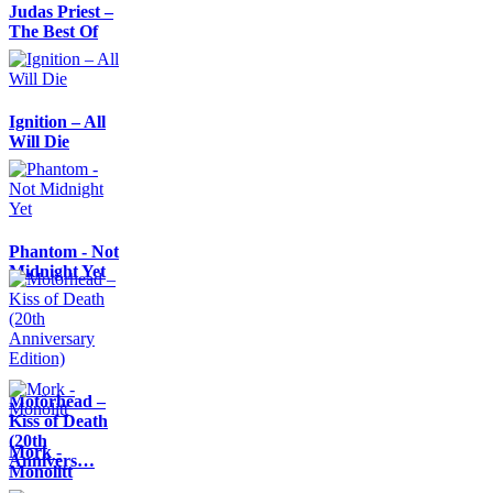
Judas Priest –
The Best Of
Ignition – All
Will Die
Phantom - Not
Midnight Yet
Motörhead –
Kiss of Death
(20th
Mork -
Annivers…
Monolitt