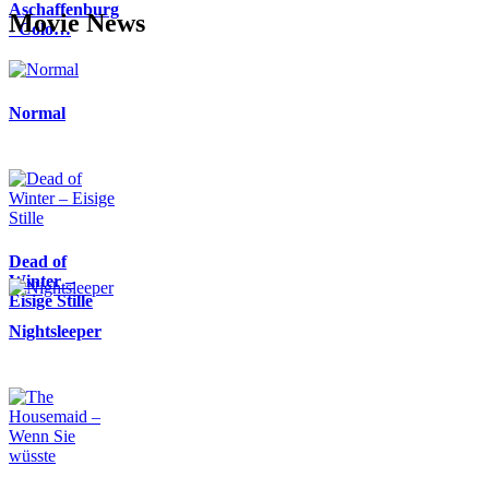
Aschaffenburg
Movie News
- Colo…
Normal
Dead of
Winter –
Eisige Stille
Nightsleeper