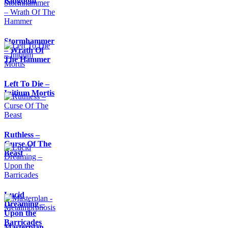
Kingdom
Stormhammer
– Wrath Of
The Hammer
Left To Die –
Initium Mortis
Ruthless –
Curse Of The
Beast
Lucid
Dreaming –
Upon the
Barricades
Masterplan -