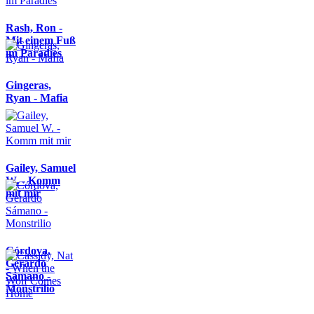
Rash, Ron -
Mit einem Fuß
im Paradies
Gingeras,
Ryan - Mafia
Gailey, Samuel
W. - Komm
mit mir
Córdova,
Gerardo
Sámano -
Monstrilio