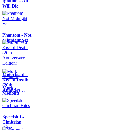
Ignition – All
Will Die
Phantom - Not
Midnight Yet
Motörhead –
Kiss of Death
(20th
Mork -
Annivers…
Monolitt
Speedslut -
Cimbrian
Rites