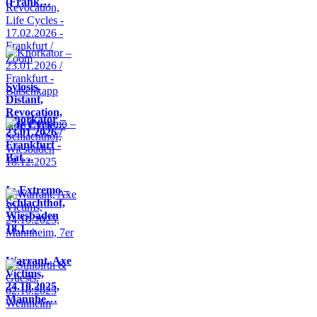
(Frank…
Sylosis,
Distant,
Revocation,
Knorkator –
Life Cycle…
23.01.2026 /
Frankfurt -
Bat…
In Extremo –
Schlachthof,
Wiesbaden
18.1…
Warrant, Axe
Victims,
24.10.2025,
Mannhe…