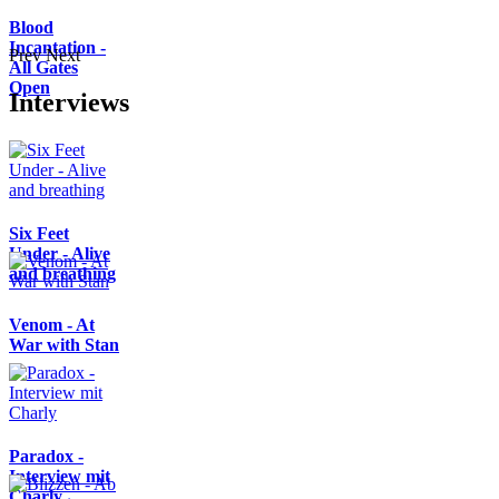
Blood
Incantation -
Prev
Next
All Gates
Open
Interviews
Six Feet
Under - Alive
and breathing
Venom - At
War with Stan
Paradox -
Interview mit
Charly