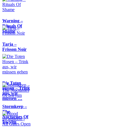
Warning –
Rituals Of
Shame
Tarja –
Frisson Noir
Die Toten
Hosen – Trink
aus, wir
müssen …
Stormkeep –
The
Nocturnes Of
Iswylm