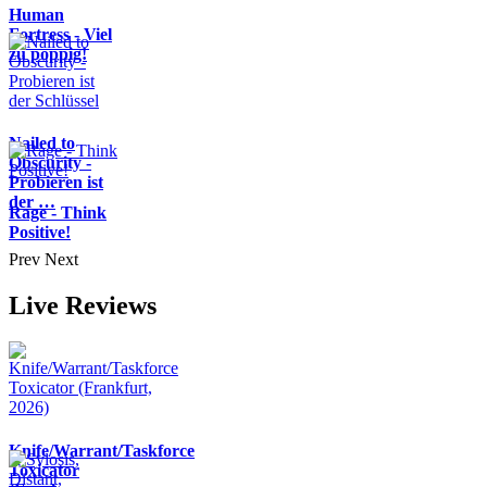
Human
Fortress - Viel
zu poppig!
Nailed to
Obscurity -
Probieren ist
der …
Rage - Think
Positive!
Prev
Next
Live Reviews
Knife/Warrant/Taskforce
Toxicator