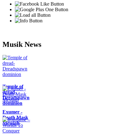
Musik News
Temple of
dread-
Dreadspawn
dominion
Exumer -
Death Mask
Messiah