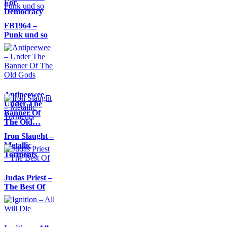
For
Democracy
FB1964 –
Punk und so
Antipeewee –
Under The
Banner Of
The Old…
Iron Slaught –
Metallic
Torments
Judas Priest –
The Best Of