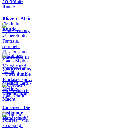
Blizzen - Ab in
die dritte
Runde...
Voidceremony
- Über dunkle
Fantasie, spi…
Dolmen Gate -
Mythos,
Melodie und
Macht
Coroner - Die
bestimmte
Handschrift!