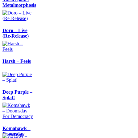
Metalmorphosis
Doro – Live
(Re-Release)
Harsh – Feels
Deep Purple –
Splat!
Komahawk –
Doomsday