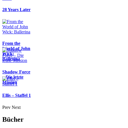
28 Years Later
From the
World of John
Wick:
Ballerina
Shadow Force
– Die letzte
Mission
Ellis – Staffel 1
Prev
Next
Bücher