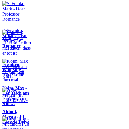
SaFranko,
Mark - Dear
Professor
Romance
Franßen,
Wolfgang -
Einer sollte
ihm mal…
Kolm, Max -
Der Tisch am
Eingang zur
Küc…
Abbott,
Megan - El
Dorado Drive