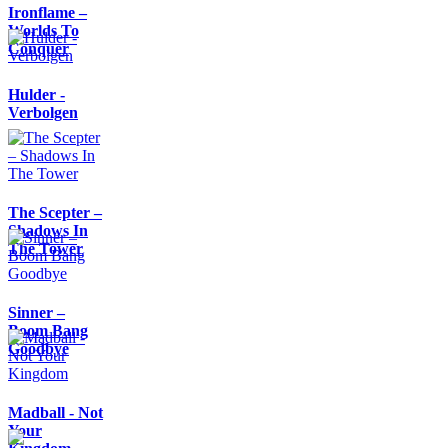
Ironflame –
Worlds To
Conquer
Hulder -
Verbolgen
The Scepter –
Shadows In
The Tower
Sinner –
Boom Bang
Goodbye
Madball - Not
Your