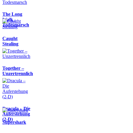
The Long
Walk -
Todesmarsch
Caught
Stealing
Together –
Unzertrennlich
Dracula – Die
Auferstehung
(2-D)
Supershark