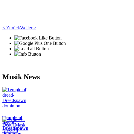
< Zurück
Weiter >
Musik News
Temple of
dread-
Dreadspawn
dominion