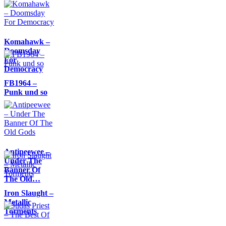
Komahawk –
Doomsday
For
Democracy
FB1964 –
Punk und so
Antipeewee –
Under The
Banner Of
The Old…
Iron Slaught –
Metallic
Torments