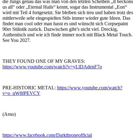
die Jungs genau das was man von den letzten Scheiben „It beckons
us all“ oder „Eternal Hails“ kennt, sogar das Instrumental „Eon“
wird mit Teil 4 fortgesetzt. Sie bleiben sich treu und haben trotz des
mittlerweile sehr eingespielten Stils immer wieder gute Ideen. Das
findet man cool oder man hasst es und wünscht sich Corpsepaint
90er Stilistik zurück. Dazwischen gibt’s nicht viel. Dreckig,
Authentisch und wie ich finde immer noch mit Black Metal Touch.
See You 2027.
THEY FOUND ONE OF MY GRAVES:
https://www.youtube.com/watch?v=yLlDAdenF7o
PRE-HISTORIC METAL:
https://www.youtube.com/watch?
v=o_qW8fPEVCY
(Arno)
https://www.facebook.com/Darkthroneofficial