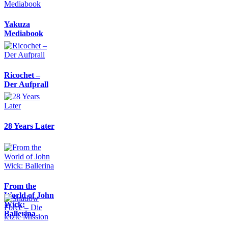
Yakuza
Mediabook
Ricochet –
Der Aufprall
28 Years Later
From the
World of John
Wick:
Ballerina