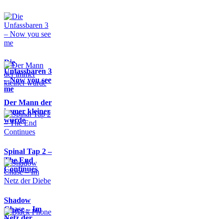
Die
Unfassbaren 3
– Now you see
me
Der Mann der
immer kleiner
wurde
Spinal Tap 2 –
The End
Continues
Shadow
Chase – Im
Netz der