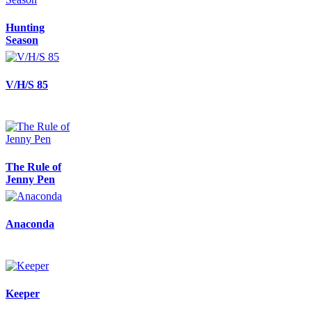
Hunting
Season
V/H/S 85
The Rule of
Jenny Pen
Anaconda
Keeper