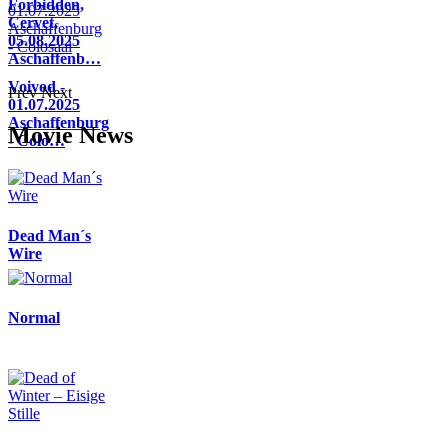
Forbidden,
Cervet,
05.08.2025
Aschaffenb…
Voivod -
Prev
Next
01.07.2025
Aschaffenburg
Movie News
- Colo…
Dead Man´s
Wire
Normal