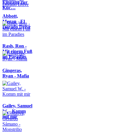
Eingang zur
Küc…
Abbott,
Megan - El
Dorado Drive
Rash, Ron -
Mit einem Fuß
im Paradies
Gingeras,
Ryan - Mafia
Gailey, Samuel
W. - Komm
mit mir