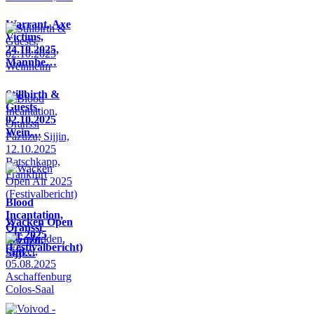
Warrant, Axe
Victims,
24.10.2025,
Mannhe…
Stillbirth &
Guests,
02.10.2025
Wein…
Blood
Incantation,
Wacken Open
Oranssi
Air 2025
Pazuzu,
(Festivalbericht)
Sijji…