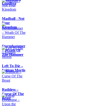
Goodbye
Madball - Not
Your
Kingdom
Stormhammer
– Wrath Of
The Hammer
Left To Die –
Initium Mortis
Ruthless –
Curse Of The
Beast