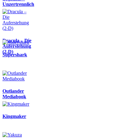
Unzertrennlich
Dracula – Die
Auferstehung
(2-D)
Supershark
Outlander
Mediabook
Kingmaker