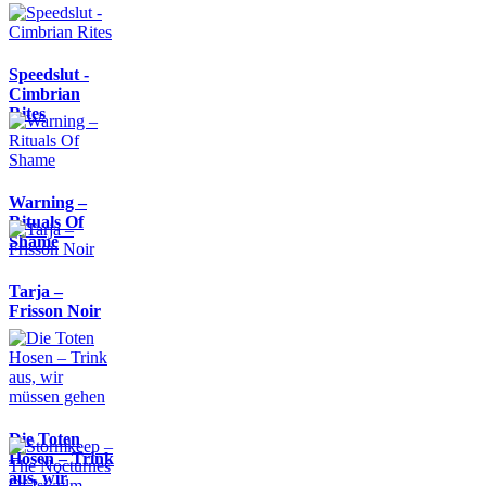
Speedslut -
Cimbrian
Rites
Warning –
Rituals Of
Shame
Tarja –
Frisson Noir
Die Toten
Hosen – Trink
aus, wir