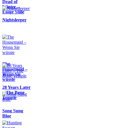
Dead of
Winter –
Eisige Stille
Nightsleeper
The
Housemaid –
Wenn Sie
wüsste
28 Years Later
– The Bone
Temple
Song Sung
Blue