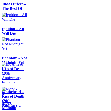
Judas Priest –
The Best Of
Ignition – All
Will Die
Phantom - Not
Midnight Yet
Motörhead –
Kiss of Death
(20th
Mork -
Annivers…
Monolitt