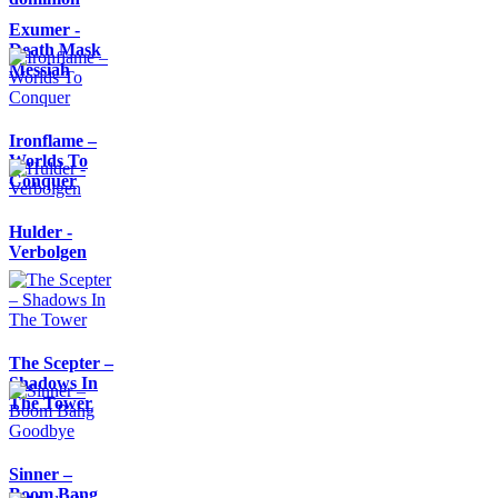
Exumer -
Death Mask
Messiah
Ironflame –
Worlds To
Conquer
Hulder -
Verbolgen
The Scepter –
Shadows In
The Tower
Sinner –
Boom Bang