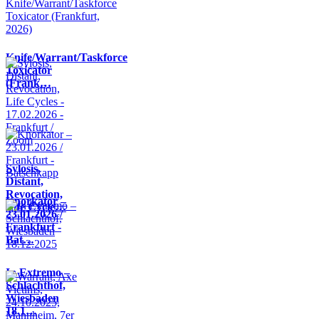
Knife/Warrant/Taskforce
Toxicator
(Frank…
Sylosis,
Distant,
Revocation,
Knorkator –
Life Cycle…
23.01.2026 /
Frankfurt -
Bat…
In Extremo –
Schlachthof,
Wiesbaden
18.1…