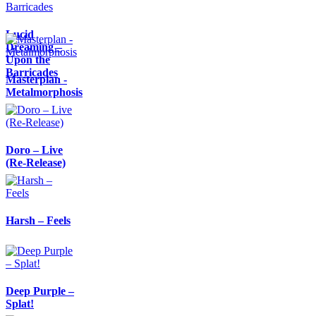
Lucid
Dreaming –
Upon the
Barricades
Masterplan -
Metalmorphosis
Doro – Live
(Re-Release)
Harsh – Feels
Deep Purple –
Splat!