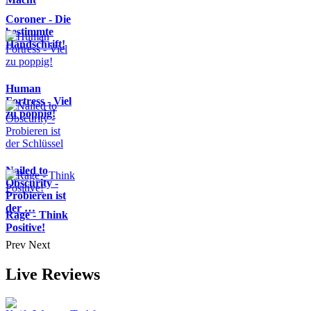
Coroner - Die
bestimmte
Handschrift!
Human
Fortress - Viel
zu poppig!
Nailed to
Obscurity -
Probieren ist
der …
Rage - Think
Positive!
Prev
Next
Live Reviews