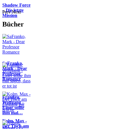
Shadow Force
– Die letzte
Prev
Next
Mission
Bücher
SaFranko,
Mark - Dear
Professor
Romance
Franßen,
Wolfgang -
Einer sollte
ihm mal…
Kolm, Max -
Der Tisch am