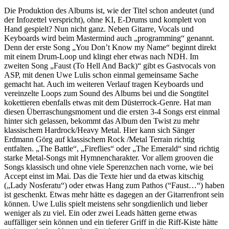
Die Produktion des Albums ist, wie der Titel schon andeutet (und
der Infozettel verspricht), ohne KI, E-Drums und komplett von
Hand gespielt? Nun nicht ganz. Neben Gitarre, Vocals und
Keyboards wird beim Mastermind auch „programming“ genannt.
Denn der erste Song „You Don’t Know my Name“ beginnt direkt
mit einem Drum-Loop und klingt eher etwas nach NDH. Im
zweiten Song „Faust (To Hell And Back)“ gibt es Gastvocals von
ASP, mit denen Uwe Lulis schon einmal gemeinsame Sache
gemacht hat. Auch im weiteren Verlauf tragen Keyboards und
vereinzelte Loops zum Sound des Albums bei und die Songtitel
kokettieren ebenfalls etwas mit dem Düsterrock-Genre. Hat man
diesen Überraschungsmoment und die ersten 3-4 Songs erst einmal
hinter sich gelassen, bekommt das Album den Twist zu mehr
klassischem Hardrock/Heavy Metal. Hier kann sich Sänger
Erdmann Görg auf klassischem Rock /Metal Terrain richtig
entfalten. „The Battle“, „Fireflies“ oder „The Emerald“ sind richtig
starke Metal-Songs mit Hymnencharakter. Vor allem grooven die
Songs klassisch und ohne viele Sperenzchen nach vorne, wie bei
Accept einst im Mai. Das die Texte hier und da etwas kitschig
(„Lady Nosferatu“) oder etwas Hang zum Pathos (“Faust…“) haben
ist geschenkt. Etwas mehr hätte es dagegen an der Gitarrenfront sein
können. Uwe Lulis spielt meistens sehr songdienlich und lieber
weniger als zu viel. Ein oder zwei Leads hätten gerne etwas
auffälliger sein können und ein tieferer Griff in die Riff-Kiste hätte