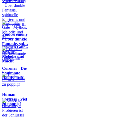
Voidceremony
- Über dunkle
Fantasie, spi…
Dolmen Gate -
Mythos,
Melodie und
Macht
Coroner - Die
bestimmte
Handschrift!
Human
Fortress - Viel
zu poppig!