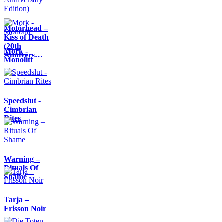
Motörhead –
Kiss of Death
(20th
Mork -
Annivers…
Monolitt
Speedslut -
Cimbrian
Rites
Warning –
Rituals Of
Shame
Tarja –
Frisson Noir