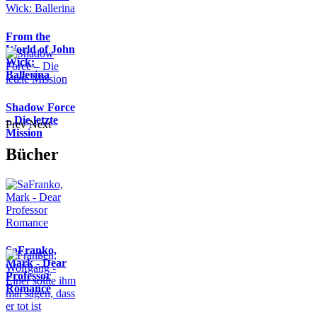
From the
World of John
Wick:
Ballerina
Shadow Force
– Die letzte
Prev
Next
Mission
Bücher
SaFranko,
Mark - Dear
Professor
Romance