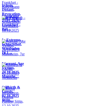
Sylosis,
Distant,
Revocation,
Knorkator –
Life Cycle…
23.01.2026 /
Frankfurt -
Bat…
In Extremo –
Schlachthof,
Wiesbaden
18.1…
Warrant, Axe
Victims,
24.10.2025,
Mannhe…
Stillbirth &
Guests,
02.10.2025
Wein…