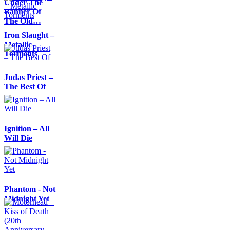
Under The
Banner Of
The Old…
Iron Slaught –
Metallic
Torments
Judas Priest –
The Best Of
Ignition – All
Will Die
Phantom - Not
Midnight Yet