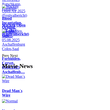
Blood
Incantation,
Wacken Open
Oranssi
Air 2025
Pazuzu,
(Festivalbericht)
Sijji…
Prev
Next
Forbidden,
Cervet,
Movie News
05.08.2025
Aschaffenb…
Dead Man´s
Wire