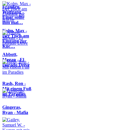
Franßen,
Wolfgang -
Einer sollte
ihm mal…
Kolm, Max -
Der Tisch am
Eingang zur
Küc…
Abbott,
Megan - El
Dorado Drive
Rash, Ron -
Mit einem Fuß
im Paradies
Gingeras,
Ryan - Mafia