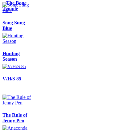
– The Bone
Temple
Song Sung
Blue
Hunting
Season
V/H/S 85
The Rule of
Jenny Pen