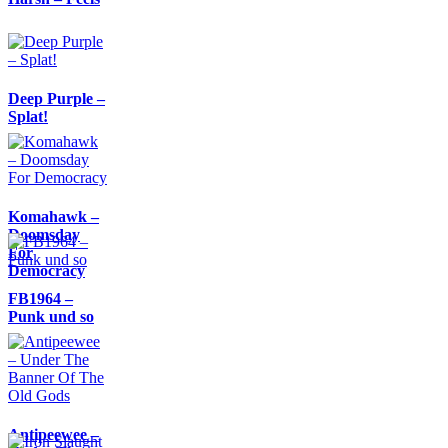
Deep Purple –
Splat!
Komahawk –
Doomsday
For
Democracy
FB1964 –
Punk und so
Antipeewee –