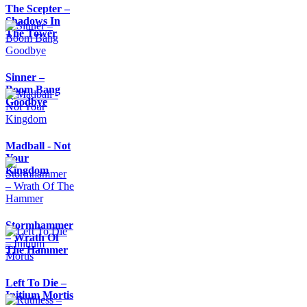
The Scepter –
Shadows In
The Tower
Sinner –
Boom Bang
Goodbye
Madball - Not
Your
Kingdom
Stormhammer
– Wrath Of
The Hammer
Left To Die –
Initium Mortis