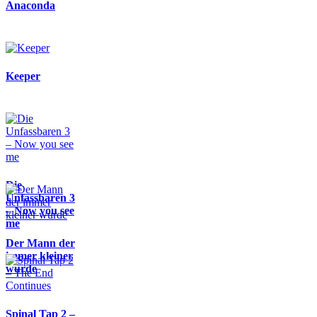
Anaconda
Keeper
Die
Unfassbaren 3
– Now you see
me
Der Mann der
immer kleiner
wurde
Spinal Tap 2 –