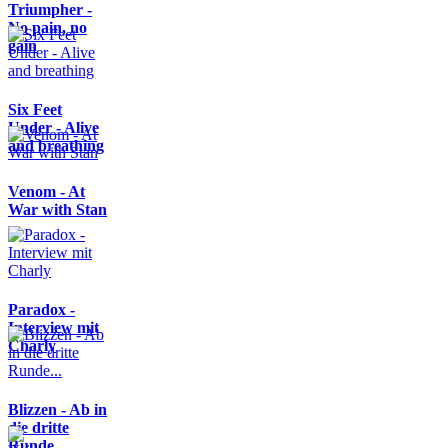
Triumpher -
No pain, no
gain
Six Feet
Under - Alive
and breathing
Venom - At
War with Stan
Paradox -
Interview mit
Charly
Blizzen - Ab in
die dritte
Runde...