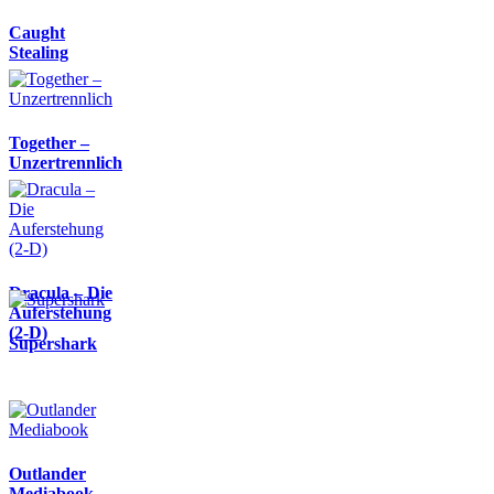
Caught
Stealing
Together –
Unzertrennlich
Dracula – Die
Auferstehung
(2-D)
Supershark
Outlander
Mediabook