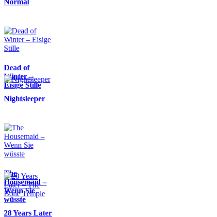
Normal
Dead of
Winter –
Eisige Stille
Nightsleeper
The
Housemaid –
Wenn Sie
wüsste
28 Years Later