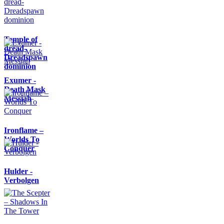
Temple of
dread-
Dreadspawn
dominion
Exumer -
Death Mask
Messiah
Ironflame –
Worlds To
Conquer
Hulder -
Verbolgen