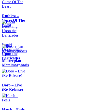
Ruthless –
Curse Of The
Beast
Lucid
Dreaming –
Upon the
Barricades
Masterplan -
Metalmorphosis
Doro – Live
(Re-Release)
Harsh – Feels