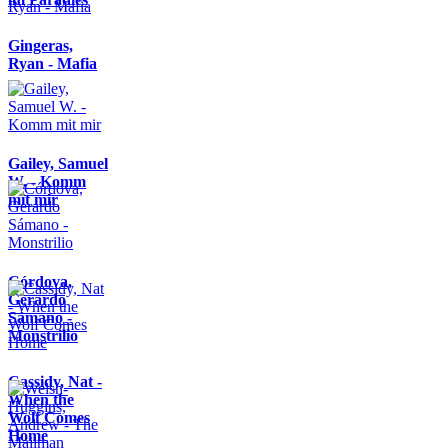
Gingeras,
Ryan - Mafia
Gailey, Samuel
W. - Komm
mit mir
Córdova,
Gerardo
Sámano -
Monstrilio
Cassidy, Nat -
When the
Wolf Comes
Home