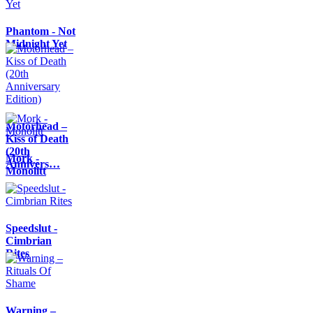
Phantom - Not
Midnight Yet
Motörhead –
Kiss of Death
(20th
Mork -
Annivers…
Monolitt
Speedslut -
Cimbrian
Rites
Warning –