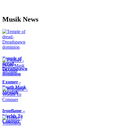
Musik News
Temple of
dread-
Dreadspawn
dominion
Exumer -
Death Mask
Messiah
Ironflame –
Worlds To
Conquer