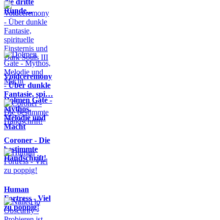
die dritte
Runde...
Voidceremony
- Über dunkle
Fantasie, spi…
Dolmen Gate -
Mythos,
Melodie und
Macht
Coroner - Die
bestimmte
Handschrift!
Human
Fortress - Viel
zu poppig!