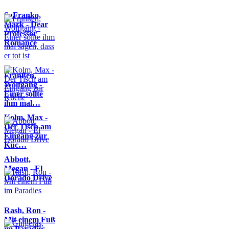
SaFranko,
Mark - Dear
Professor
Romance
Franßen,
Wolfgang -
Einer sollte
ihm mal…
Kolm, Max -
Der Tisch am
Eingang zur
Küc…
Abbott,
Megan - El
Dorado Drive
Rash, Ron -
Mit einem Fuß
im Paradies