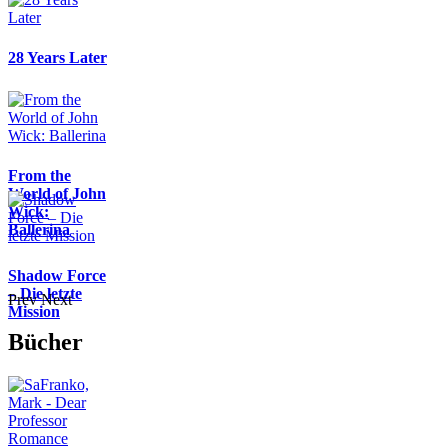
28 Years Later
From the
World of John
Wick:
Ballerina
Shadow Force
– Die letzte
Prev
Next
Mission
Bücher