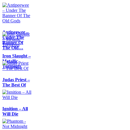
Antipeewee –
Under The
Banner Of
The Old…
Iron Slaught –
Metallic
Torments
Judas Priest –
The Best Of
Ignition – All
Will Die