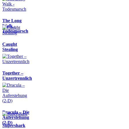
The Long
Walk -
Todesmarsch
Caught
Stealing
Together –
Unzertrennlich
Dracula – Die
Auferstehung
(2-D)
Supershark