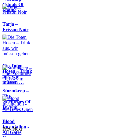
Rituals Of
Shame
Tarja –
Frisson Noir
Die Toten
Hosen – Trink
aus, wir
müssen …
Stormkeep –
The
Nocturnes Of
Iswylm
Blood
Incantation -
Prev
Next
All Gates