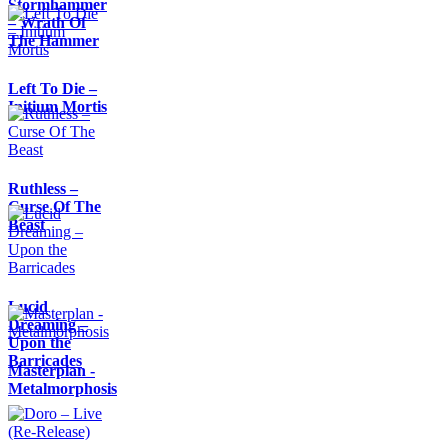
Stormhammer
– Wrath Of
The Hammer
Left To Die –
Initium Mortis
Ruthless –
Curse Of The
Beast
Lucid
Dreaming –
Upon the
Barricades
Masterplan -
Metalmorphosis