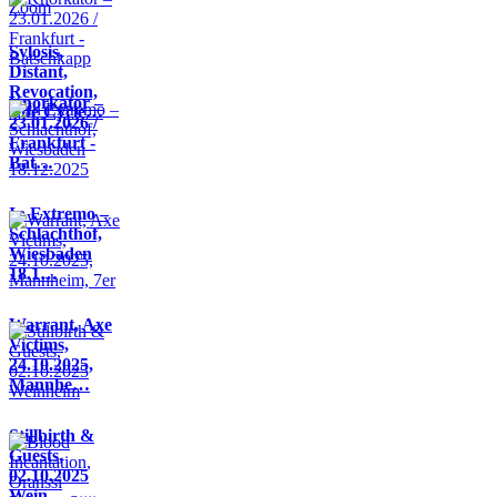
Sylosis,
Distant,
Revocation,
Knorkator –
Life Cycle…
23.01.2026 /
Frankfurt -
Bat…
In Extremo –
Schlachthof,
Wiesbaden
18.1…
Warrant, Axe
Victims,
24.10.2025,
Mannhe…
Stillbirth &
Guests,
02.10.2025
Wein…