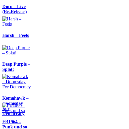
Doro – Live
(Re-Release)
Harsh – Feels
Deep Purple –
Splat!
Komahawk –
Doomsday
For
Democracy
FB1964 –
Punk und so