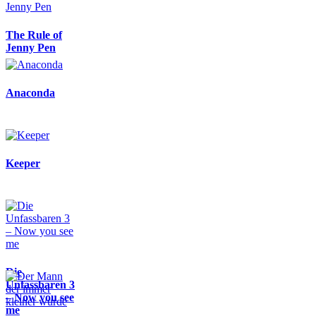
The Rule of
Jenny Pen
Anaconda
Keeper
Die
Unfassbaren 3
– Now you see
me