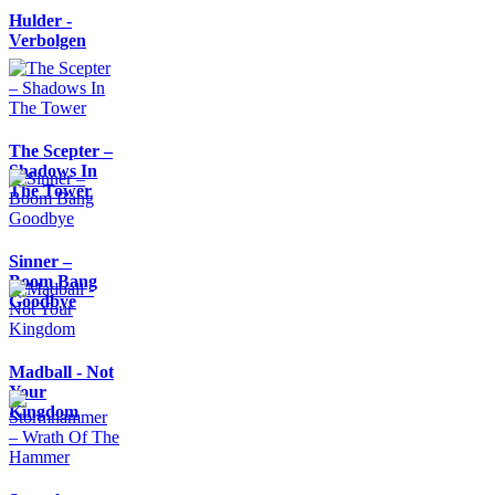
Hulder -
Verbolgen
The Scepter –
Shadows In
The Tower
Sinner –
Boom Bang
Goodbye
Madball - Not
Your
Kingdom