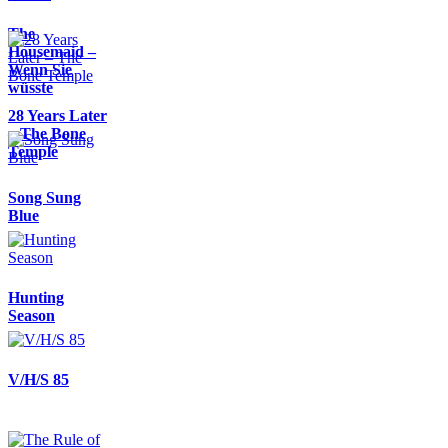
The
Housemaid –
Wenn Sie
wüsste
28 Years Later
– The Bone
Temple
Song Sung
Blue
Hunting
Season
V/H/S 85