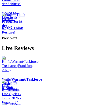
Nailed to
Obscurity -
Probieren ist
der …
Rage - Think
Positive!
Prev
Next
Live Reviews
Knife/Warrant/Taskforce
Toxicator
(Frank…