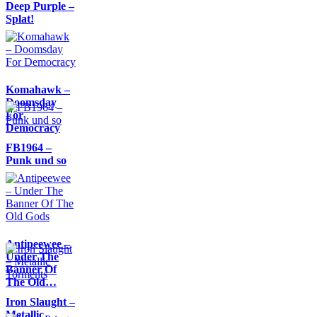
Deep Purple –
Splat!
Komahawk –
Doomsday
For
Democracy
FB1964 –
Punk und so
Antipeewee –
Under The
Banner Of
The Old…
Iron Slaught –
Metallic