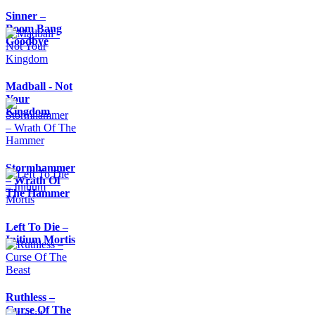
Sinner –
Boom Bang
Goodbye
Madball - Not
Your
Kingdom
Stormhammer
– Wrath Of
The Hammer
Left To Die –
Initium Mortis
Ruthless –
Curse Of The