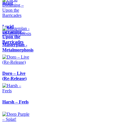
Beast
Lucid
Dreaming –
Upon the
Barricades
Masterplan -
Metalmorphosis
Doro – Live
(Re-Release)
Harsh – Feels