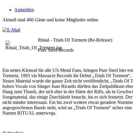
Anmelden
Aktuell sind 466 Gäste und keine Mitglieder online
Ritual - Trials Of Torment (Re-Release)
Pure Steel Records
Ein nettes Kleinod für alle US-Metal Fans, bringen Pure Steel hier
Torment, 1993 via Massacre Records ihr Debut „Trials Of Torment“. D
Neues Material wurde die ganze Zeit nicht veröffentlicht, „Tirals Of
hohen Vocals von Sänger Juan Ricardo dürften das Zielpublikum eben
Hang zum Thrash, der sich eher in der Härte der Riffs, als in Geschw
Songmaterial, das einige Durchläufe braucht, bis es sich festsetzt.
nicht minder interessant. Ein bis zwei weitere etwas geradere Numm
angesprochenen Bands steht, wird an „Trials Of Torment“ sicher eine
Namen RITUAL unterwegs.