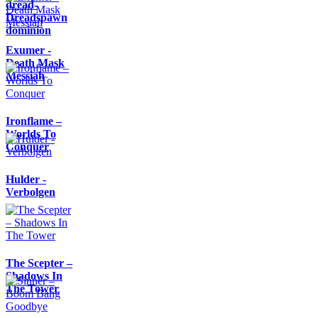
dread-
Dreadspawn
dominion
Exumer -
Death Mask
Messiah
Ironflame –
Worlds To
Conquer
Hulder -
Verbolgen
The Scepter –
Shadows In
The Tower