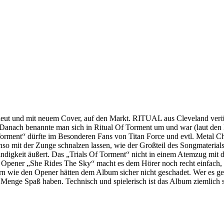
 erneut und mit neuem Cover, auf den Markt. RITUAL aus Cleveland ve
anach benannte man sich in Ritual Of Torment um und war (laut den Met
 Torment“ dürfte im Besonderen Fans von Titan Force und evtl. Metal Ch
so mit der Zunge schnalzen lassen, wie der Großteil des Songmateria
indigkeit äußert. Das „Trials Of Torment“ nicht in einem Atemzug mit d
 Der Opener „She Rides The Sky“ macht es dem Hörer noch recht einfach,
ern wie den Opener hätten dem Album sicher nicht geschadet. Wer es g
 Menge Spaß haben. Technisch und spielerisch ist das Album ziemlich st