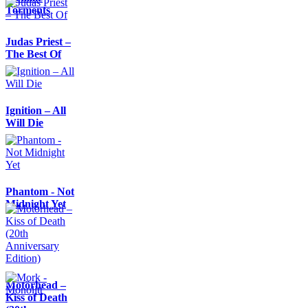
Torments
Judas Priest –
The Best Of
Ignition – All
Will Die
Phantom - Not
Midnight Yet
Motörhead –
Kiss of Death