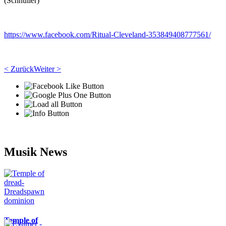
(Schnuller)
https://www.facebook.com/Ritual-Cleveland-353849408777561/
< Zurück
Weiter >
Musik News
Temple of