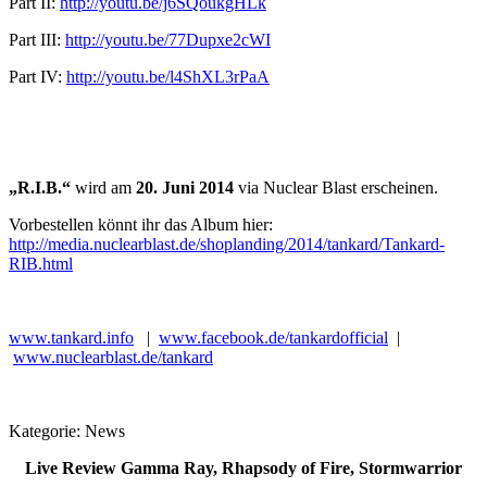
Part II:
http://youtu.be/j6SQoukgHLk
Part III:
http://youtu.be/77Dupxe2cWI
Part IV:
http://youtu.be/l4ShXL3rPaA
„R.I.B.“
wird am
20. Juni 2014
via Nuclear Blast erscheinen.
Vorbestellen könnt ihr das Album hier:
http://media.nuclearblast.de/shoplanding/2014/tankard/Tankard-
RIB.html
www.tankard.info
|
www.facebook.de/tankardofficial
|
www.nuclearblast.de/tankard
Kategorie:
News
Live Review Gamma Ray, Rhapsody of Fire, Stormwarrior