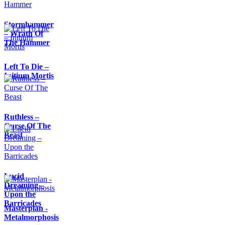
Stormhammer
– Wrath Of
The Hammer
Left To Die –
Initium Mortis
Ruthless –
Curse Of The
Beast
Lucid
Dreaming –
Upon the
Barricades
Masterplan -
Metalmorphosis