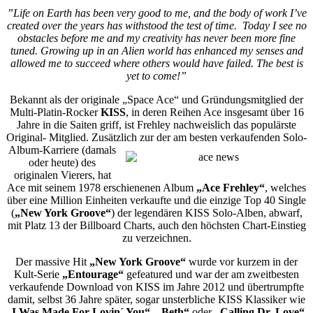
”Life on Earth has been very good to me, and the body of work I’ve
created over the years has withstood the test of time. Today I see no
obstacles before me and my creativity has never been more fine
tuned. Growing up in an Alien world has enhanced my senses and
allowed me to succeed where others would have failed. The best is
yet to come!”
Bekannt als der originale „Space Ace“ und Gründungsmitglied der
Multi-Platin-Rocker
KISS
, in deren Reihen Ace insgesamt über 16
Jahre in die Saiten griff, ist Frehley nachweislich das populärste
Original- Mitglied. Zusätzlich zur der am besten verkaufenden
Solo-
Album-Karriere (damals
oder heute) des
originalen Vierers, hat
Ace mit seinem 1978 erschienenen Album
„Ace Frehley“
, welches
über eine Million Einheiten verkaufte und die einzige Top 40 Single
(
„New York Groove“
) der legendären KISS Solo-Alben, abwarf,
mit Platz 13 der Billboard Charts, auch den höchsten Chart-Einstieg
zu verzeichnen.
Der massive Hit
„New York Groove“
wurde vor kurzem in der
Kult-Serie
„Entourage“
gefeatured und war der am zweitbesten
verkaufende Download von KISS im Jahre 2012 und übertrumpfte
damit, selbst 36 Jahre später, sogar unsterbliche KISS Klassiker wie
„I Was Made For Lovin´ You“, „Beth“
oder
„Calling Dr. Love“.