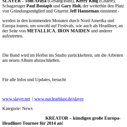
SLAYER -
Tom Araya
(Gesang/Bass),
Kerry King
(Gitarre),
Schagzeuger
Paul Bostaph
und
Gary Holt,
der weiterhin den Platz
von Gründungsmitglied und Gitarrist
Jeff Hanneman
einnimmt -
werden in den kommenden Monaten durch Nord Amerika und
Europa touren, um sowohl auf Festivals, wie auch als Headliner, an
der Seite von
METALLICA
,
IRON MAIDEN
und anderer
aufzutreten.
Die Band wird im Herbst ins Studio zurückkehren, um die Arbeiten
am neuen Album abzuschließen.
Für alle Infos und Updates, besucht
www.slayer.net
|
www.nuclearblast.de/slayer
Kategorie:
News
KREATOR – kündigen große Europa-
Headliner-Tournee für 2014 an!