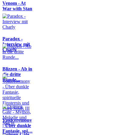
Venom - At
War with Stan
Paradox -
Interview mit
Charly
Blizzen - Ab in
die dritte
Runde...
Voidceremony
- Über dunkle
Fantasie, spi…
Dolmen Gate -