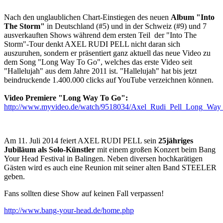
Nach den unglaublichen Chart-Einstiegen des neuen
Album "Into
The Storm"
in Deutschland (#5) und in der Schweiz (#9) und 7
ausverkauften Shows während dem ersten Teil der "Into The
Storm"-Tour denkt AXEL RUDI PELL nicht daran sich
auszuruhen, sondern er präsentiert ganz aktuell das neue Video zu
dem Song "Long Way To Go", welches das erste Video seit
"Hallelujah" aus dem Jahre 2011 ist. "Hallelujah" hat bis jetzt
beindruckende 1.400.000 clicks auf YouTube verzeichnen können.
Video Premiere "Long Way To Go":
http://www.myvideo.de/watch/9518034/Axel_Rudi_Pell_Long_Wa
Am 11. Juli 2014 feiert AXEL RUDI PELL sein
25jähriges
Jubiläum als Solo-Künstler
mit einem großen Konzert beim Bang
Your Head Festival in Balingen. Neben diversen hochkarätigen
Gästen wird es auch eine Reunion mit seiner alten Band STEELER
geben.
Fans sollten diese Show auf keinen Fall verpassen!
http://www.bang-your-head.de/home.php