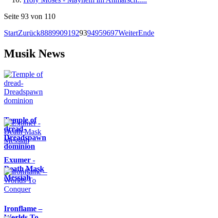
Seite 93 von 110
Start
Zurück
88
89
90
91
92
93
94
95
96
97
Weiter
Ende
Musik News
Temple of
dread-
Dreadspawn
dominion
Exumer -
Death Mask
Messiah
Ironflame –
Worlds To