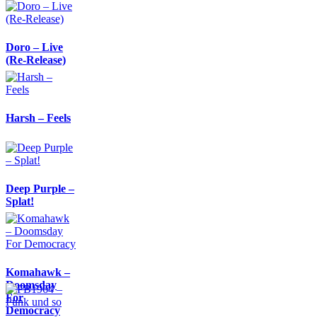
Doro – Live
(Re-Release)
Harsh – Feels
Deep Purple –
Splat!
Komahawk –
Doomsday
For
Democracy