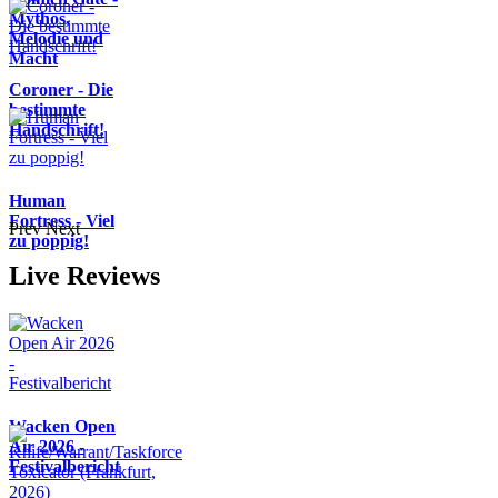
Mythos,
Melodie und
Macht
Coroner - Die
bestimmte
Handschrift!
Human
Fortress - Viel
Prev
Next
zu poppig!
Live Reviews
Wacken Open
Air 2026 -
Festivalbericht