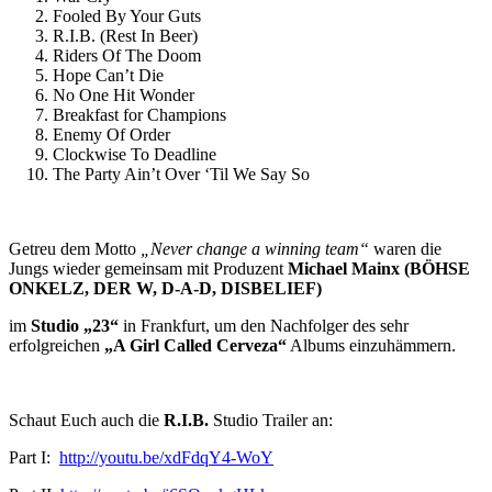
Fooled By Your Guts
R.I.B. (Rest In Beer)
Riders Of The Doom
Hope Can’t Die
No One Hit Wonder
Breakfast for Champions
Enemy Of Order
Clockwise To Deadline
The Party Ain’t Over ‘Til We Say So
Getreu dem Motto
„Never change a winning team“
waren die
Jungs wieder gemeinsam mit Produzent
Michael Mainx (
BÖHSE
ONKELZ, DER W, D-A-D, DISBELIEF)
im
Studio „23“
in Frankfurt, um den Nachfolger des sehr
erfolgreichen
„A Girl Called Cerveza“
Albums einzuhämmern.
Schaut Euch auch die
R.I.B.
Studio Trailer an:
Part I:
http://youtu.be/xdFdqY4-WoY