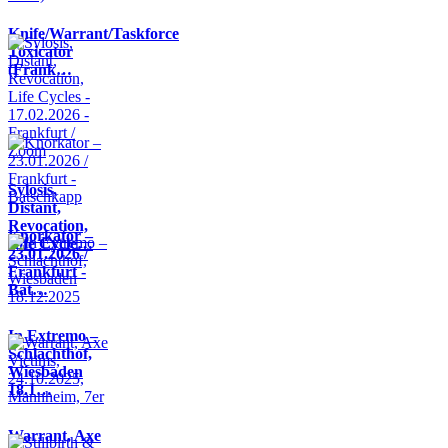
Knife/Warrant/Taskforce
Toxicator
(Frank…
Sylosis,
Distant,
Revocation,
Knorkator –
Life Cycle…
23.01.2026 /
Frankfurt -
Bat…
In Extremo –
Schlachthof,
Wiesbaden
18.1…
Warrant, Axe