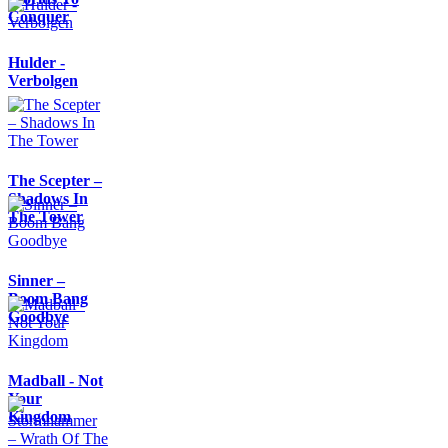
Conquer
Hulder -
Verbolgen
The Scepter –
Shadows In
The Tower
Sinner –
Boom Bang
Goodbye
Madball - Not
Your
Kingdom