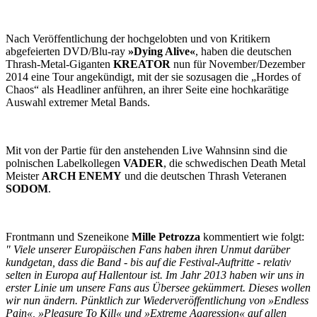
Nach Veröffentlichung der hochgelobten und von Kritikern
abgefeierten DVD/Blu-ray
»Dying Alive«
, haben die deutschen
Thrash-Metal-Giganten
KREATOR
nun für November/Dezember
2014 eine Tour angekündigt, mit der sie sozusagen die „Hordes of
Chaos“ als Headliner anführen, an ihrer Seite eine hochkarätige
Auswahl extremer Metal Bands.
Mit von der Partie für den anstehenden Live Wahnsinn sind die
polnischen Labelkollegen
VADER
, die schwedischen Death Metal
Meister
ARCH ENEMY
und die deutschen Thrash Veteranen
SODOM
.
Frontmann und Szeneikone
Mille Petrozza
kommentiert wie folgt:
" Viele unserer Europäischen Fans haben ihren Unmut darüber
kundgetan, dass die Band - bis auf die Festival-Auftritte - relativ
selten in Europa auf Hallentour ist. Im Jahr 2013 haben wir uns in
erster Linie um unsere Fans aus Übersee gekümmert. Dieses wollen
wir nun ändern. Pünktlich zur Wiederveröffentlichung von »Endless
Pain«, »Pleasure To Kill« und »Extreme Aggression« auf allen