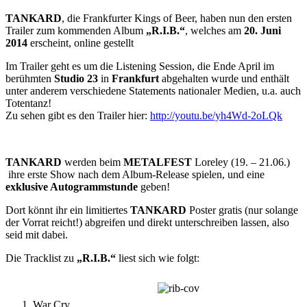
TANKARD
, die Frankfurter Kings of Beer, haben nun den ersten
Trailer zum kommenden Album
„R.I.B.“
, welches am
20. Juni
2014
erscheint, online gestellt
Im Trailer geht es um die Listening Session, die Ende April im
berühmten
Studio 23
in
Frankfurt
abgehalten wurde und enthält
unter anderem verschiedene Statements nationaler Medien, u.a. auch
Totentanz!
Zu sehen gibt es den Trailer hier:
http://youtu.be/yh4Wd-2oLQk
TANKARD
werden beim
METALFEST
Loreley (19. – 21.06.)
ihre erste Show nach dem Album-Release spielen, und eine
exklusive Autogrammstunde
geben!
Dort könnt ihr ein limitiertes
TANKARD
Poster gratis (nur solange
der Vorrat reicht!) abgreifen und direkt unterschreiben lassen, also
seid mit dabei.
Die Tracklist zu
„R.I.B.“
liest sich wie folgt:
War Cry