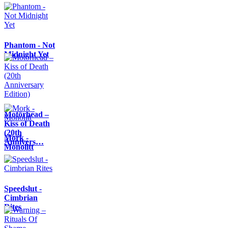
Phantom - Not
Midnight Yet
Motörhead –
Kiss of Death
(20th
Mork -
Annivers…
Monolitt
Speedslut -
Cimbrian
Rites