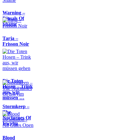
Warning –
Rituals Of
Shame
Tarja –
Frisson Noir
Die Toten
Hosen – Trink
aus, wir
müssen …
Stormkeep –
The
Nocturnes Of
Iswylm
Blood