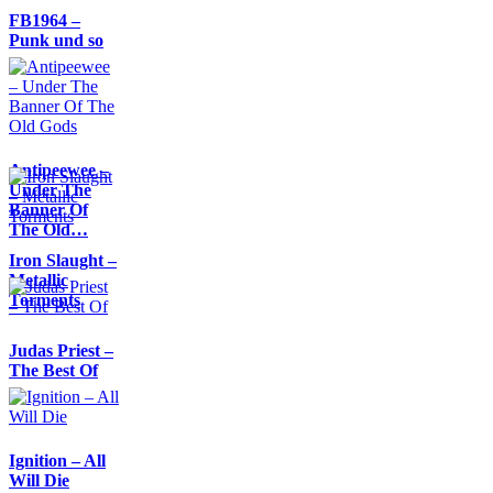
FB1964 –
Punk und so
Antipeewee –
Under The
Banner Of
The Old…
Iron Slaught –
Metallic
Torments
Judas Priest –
The Best Of
Ignition – All
Will Die