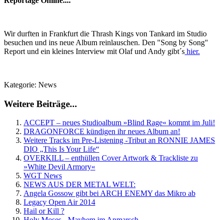
Reportage Online....
Wir durften in Frankfurt die Thrash Kings von Tankard im Studio
besuchen und ins neue Album reinlauschen. Den "Song by Song"
Report und ein kleines Interview mit Olaf und Andy gibt´s
hier.
Kategorie:
News
Weitere Beiträge...
ACCEPT – neues Studioalbum »Blind Rage« kommt im Juli!
DRAGONFORCE kündigen ihr neues Album an!
Weitere Tracks im Pre-Listening -Tribut an RONNIE JAMES
DIO „This Is Your Life“
OVERKILL – enthüllen Cover Artwork & Trackliste zu
»White Devil Armory«
WGT News
NEWS AUS DER METAL WELT:
Angela Gossow gibt bei ARCH ENEMY das Mikro ab
Legacy Open Air 2014
Hail or Kill ?
Holy Moses - Mayhem im Anmarsch.....