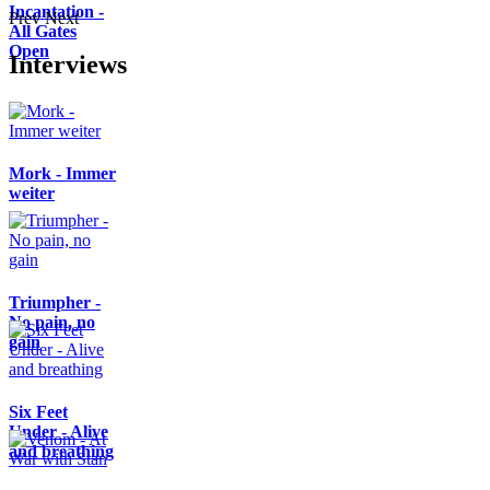
Incantation -
Prev
Next
All Gates
Open
Interviews
Mork - Immer
weiter
Triumpher -
No pain, no
gain
Six Feet
Under - Alive
and breathing