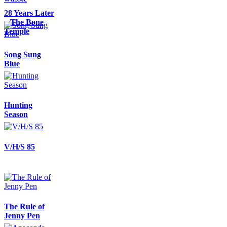
28 Years Later
– The Bone
Temple
Song Sung
Blue
Hunting
Season
V/H/S 85
The Rule of
Jenny Pen