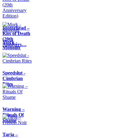
Motörhead –
Kiss of Death
(20th
Mork -
Annivers…
Monolitt
Speedslut -
Cimbrian
Rites
Warning –
Rituals Of
Shame
Tarja –