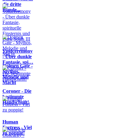
die dritte
Runde...
Voidceremony
- Über dunkle
Fantasie, spi…
Dolmen Gate -
Mythos,
Melodie und
Macht
Coroner - Die
bestimmte
Handschrift!
Human
Fortress - Viel
zu poppig!