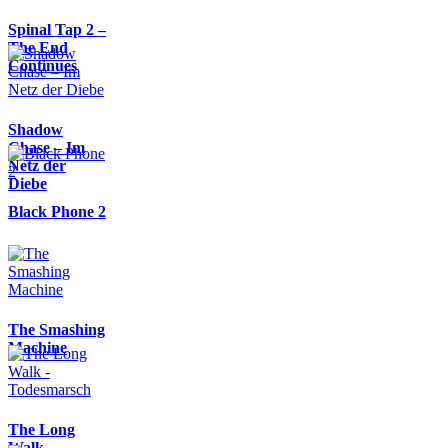
Spinal Tap 2 –
The End
Continues
Shadow
Chase – Im
Netz der
Diebe
Black Phone 2
The Smashing
Machine
The Long
Walk -