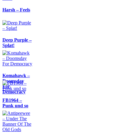
Harsh – Feels
Deep Purple –
Splat!
Komahawk –
Doomsday
For
Democracy
FB1964 –
Punk und so