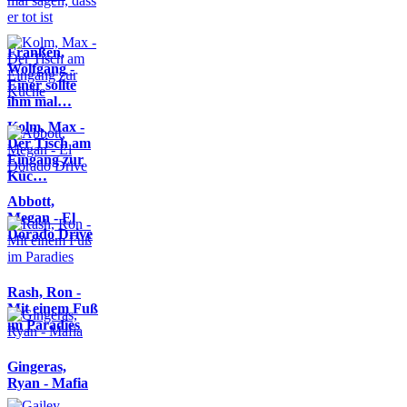
Franßen,
Wolfgang -
Einer sollte
ihm mal…
Kolm, Max -
Der Tisch am
Eingang zur
Küc…
Abbott,
Megan - El
Dorado Drive
Rash, Ron -
Mit einem Fuß
im Paradies
Gingeras,
Ryan - Mafia