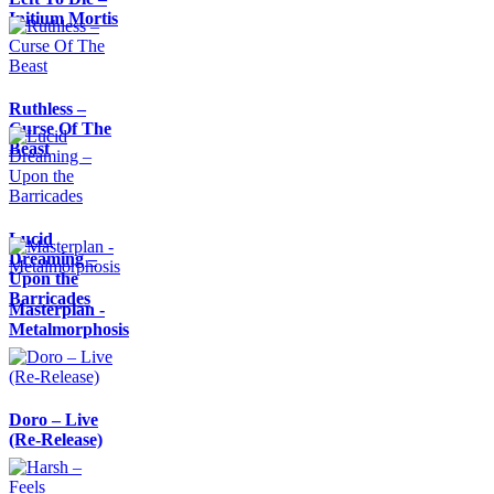
Initium Mortis
Ruthless –
Curse Of The
Beast
Lucid
Dreaming –
Upon the
Barricades
Masterplan -
Metalmorphosis
Doro – Live
(Re-Release)