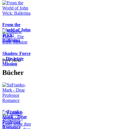
From the
World of John
Wick:
Ballerina
Shadow Force
– Die letzte
Prev
Next
Mission
Bücher
SaFranko,
Mark - Dear
Professor
Romance