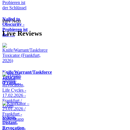
Nailed to
Prev
Next
Obscurity -
Probieren ist
Live Reviews
der …
Knife/Warrant/Taskforce
Toxicator
(Frank…
Sylosis,
Distant,
Revocation,