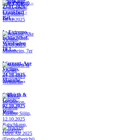
Knorkator –
Life Cycle…
23.01.2026 /
Frankfurt -
Bat…
In Extremo –
Schlachthof,
Wiesbaden
18.1…
Warrant, Axe
Victims,
24.10.2025,
Mannhe…
Stillbirth &
Guests,
02.10.2025
Wein…