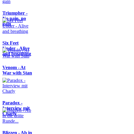
Triumpher -
No pain, no
gain
Six Feet
Under - Alive
and breathing
Venom - At
War with Stan
Paradox -
Interview mit
Charly
Blizzen - Ab in