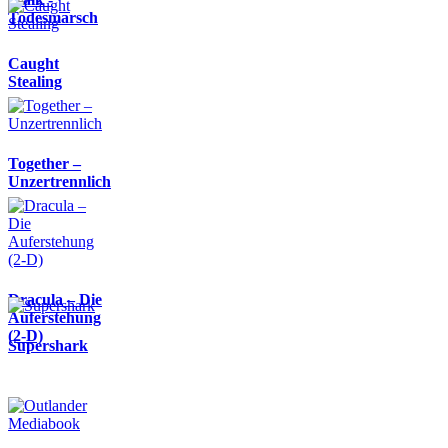
Todesmarsch
Caught
Stealing
Together –
Unzertrennlich
Dracula – Die
Auferstehung
(2-D)
Supershark