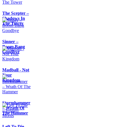
The Scepter –
Shadows In
The Tower
Sinner –
Boom Bang
Goodbye
Madball - Not
Your
Kingdom
Stormhammer
– Wrath Of
The Hammer
Left To Die –