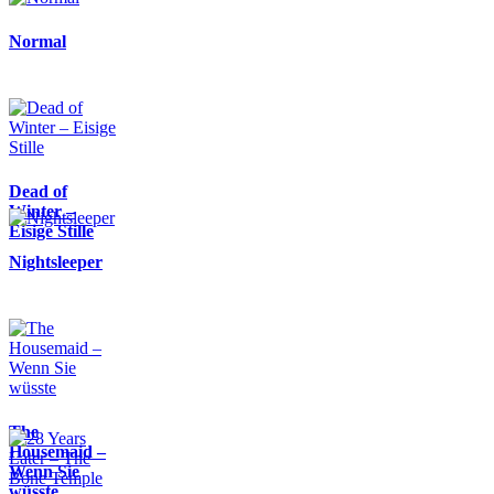
Normal
Dead of
Winter –
Eisige Stille
Nightsleeper
The
Housemaid –
Wenn Sie
wüsste