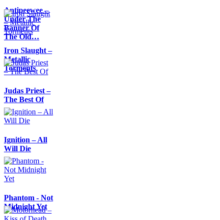
Antipeewee –
Under The
Banner Of
The Old…
Iron Slaught –
Metallic
Torments
Judas Priest –
The Best Of
Ignition – All
Will Die
Phantom - Not
Midnight Yet