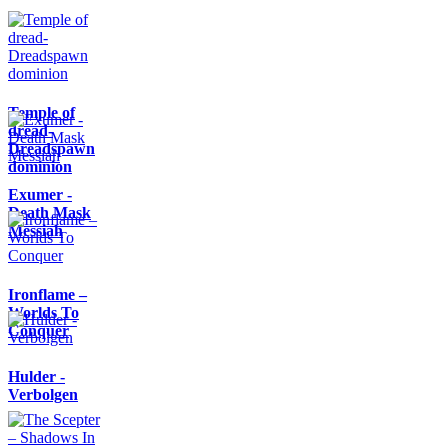
Temple of
dread-
Dreadspawn
dominion
Exumer -
Death Mask
Messiah
Ironflame –
Worlds To
Conquer
Hulder -
Verbolgen