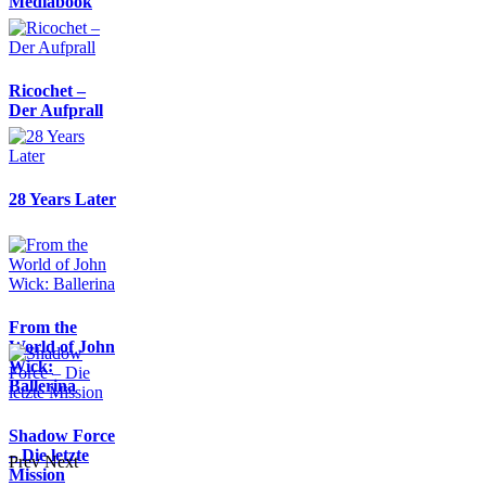
Mediabook
Ricochet –
Der Aufprall
28 Years Later
From the
World of John
Wick:
Ballerina
Shadow Force
– Die letzte
Prev
Next
Mission