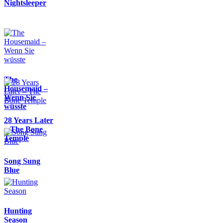
Nightsleeper
The
Housemaid –
Wenn Sie
wüsste
28 Years Later
– The Bone
Temple
Song Sung
Blue
Hunting
Season