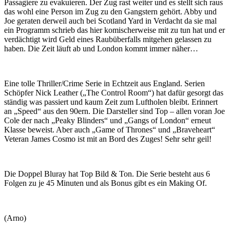
Passagiere zu evakuieren. Der Zug rast weiter und es stellt sich raus
das wohl eine Person im Zug zu den Gangstern gehört. Abby und
Joe geraten derweil auch bei Scotland Yard in Verdacht da sie mal
ein Programm schrieb das hier komischerweise mit zu tun hat und er
verdächtigt wird Geld eines Raubüberfalls mitgehen gelassen zu
haben. Die Zeit läuft ab und London kommt immer näher…
Eine tolle Thriller/Crime Serie in Echtzeit aus England. Serien
Schöpfer Nick Leather („The Control Room“) hat dafür gesorgt das
ständig was passiert und kaum Zeit zum Luftholen bleibt. Erinnert
an „Speed“ aus den 90ern. Die Darsteller sind Top – allen voran Joe
Cole der nach „Peaky Blinders“ und „Gangs of London“ erneut
Klasse beweist. Aber auch „Game of Thrones“ und „Braveheart“
Veteran James Cosmo ist mit an Bord des Zuges! Sehr sehr geil!
Die Doppel Bluray hat Top Bild & Ton. Die Serie besteht aus 6
Folgen zu je 45 Minuten und als Bonus gibt es ein Making Of.
(Arno)