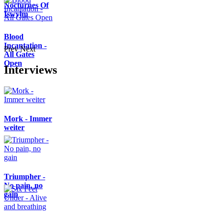
Nocturnes Of
Iswylm
Blood
Incantation -
Prev
Next
All Gates
Open
Interviews
Mork - Immer
weiter
Triumpher -
No pain, no
gain