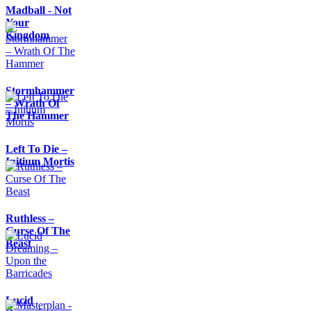
Madball - Not
Your
Kingdom
Stormhammer
– Wrath Of
The Hammer
Left To Die –
Initium Mortis
Ruthless –
Curse Of The
Beast
Lucid