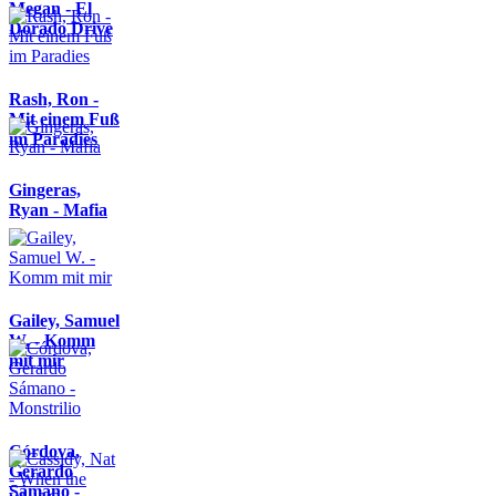
Megan - El
Dorado Drive
Rash, Ron -
Mit einem Fuß
im Paradies
Gingeras,
Ryan - Mafia
Gailey, Samuel
W. - Komm
mit mir
Córdova,
Gerardo
Sámano -