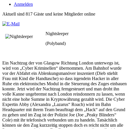
Anmelden
Aktuell sind 817 Gäste und keine Mitglieder online
Nightsleeper
(Polyband)
Ein Nachtzug der von Glasgow Richtung London unterwegs ist,
wird von „Cyber Kriminellen“ übernommen. Am Bahnhof wurde
vor der Abfahrt ein Ablenkungsmanöver inszeniert (Dieb stiehlt
Frau mit Kind die Handtasche) so dass irgendein Hacker in aller
Ruhe ein elektronisches Modul in die Steuerung des Zuges einbauen
konnte. Jetzt wird der Nachtzug ferngesteuert und man droht ihn
volle Kanne ungebremst nach London reindonnern zu lassen, wenn
nicht eine hohe Summe in Kryptowährung gezahlt wird. Die Cyber
Expertin Abby (Alexandra „Lazarus“ Roach) wird im Bahn
Headquarter mit ihrem Team beauftragt dem „Hack“ auf den Grund
zu gehen und im Zug ist der Polizist Joe (Joe „Peaky Blinders“
Cole) mit ihr telefonisch verbunden um zu handeln. Tatsächlich
können sie den Zug kurzzeitig stoppen doch es reicht nicht um alle