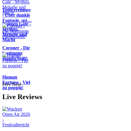
Voidceremony
- Über dunkle
Fantasie, spi…
Dolmen Gate -
Mythos,
Melodie und
Macht
Coroner - Die
bestimmte
Handschrift!
Human
Fortress - Viel
Prev
Next
zu poppig!
Live Reviews