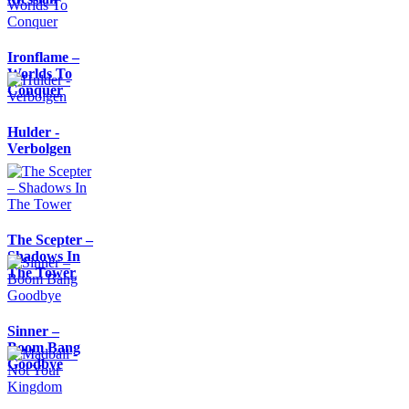
Ironflame –
Worlds To
Conquer
Hulder -
Verbolgen
The Scepter –
Shadows In
The Tower
Sinner –
Boom Bang
Goodbye