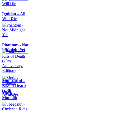
Ignition – All
Will Die
Phantom - Not
Midnight Yet
Motörhead –
Kiss of Death
(20th
Mork -
Annivers…
Monolitt