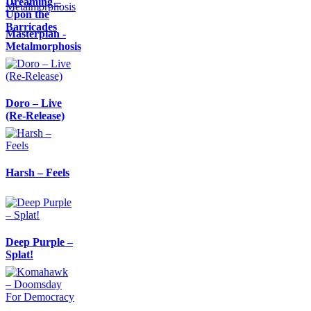
Dreaming –
Upon the
Barricades
Masterplan -
Metalmorphosis
Doro – Live
(Re-Release)
Harsh – Feels
Deep Purple –
Splat!