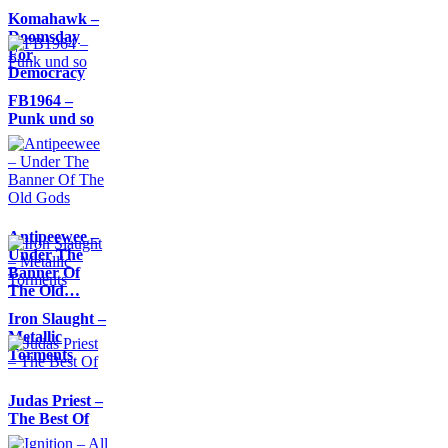
Komahawk –
Doomsday
For
Democracy
FB1964 –
Punk und so
Antipeewee –
Under The
Banner Of
The Old…
Iron Slaught –
Metallic
Torments
Judas Priest –
The Best Of