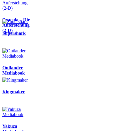
Dracula – Die
Auferstehung
(2-D)
Supershark
Outlander
Mediabook
Kingmaker
Yakuza