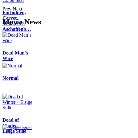
Prev
Next
Forbidden,
Cervet,
Movie News
05.08.2025
Aschaffenb…
Dead Man´s
Wire
Normal
Dead of
Winter –
Eisige Stille