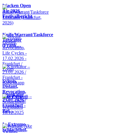
Wacken Open
Air 2026 -
Festivalbericht
Knife/Warrant/Taskforce
Toxicator
(Frank…
Sylosis,
Distant,
Revocation,
Knorkator –
Life Cycle…
23.01.2026 /
Frankfurt -
Bat…
In Extremo –
Schlachthof,