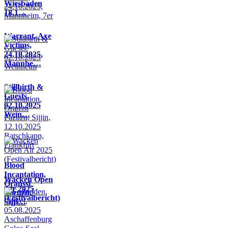
Wiesbaden
18.1…
Warrant, Axe
Victims,
24.10.2025,
Mannhe…
Stillbirth &
Guests,
02.10.2025
Wein…
Blood
Incantation,
Wacken Open
Oranssi
Air 2025
Pazuzu,
(Festivalbericht)
Sijji…