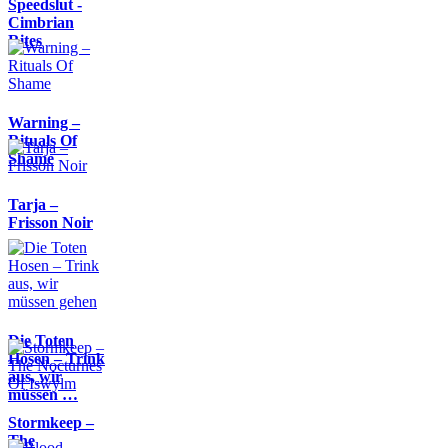
Speedslut -
Cimbrian
Rites
Warning –
Rituals Of
Shame
Tarja –
Frisson Noir
Die Toten
Hosen – Trink
aus, wir
müssen …
Stormkeep –
The