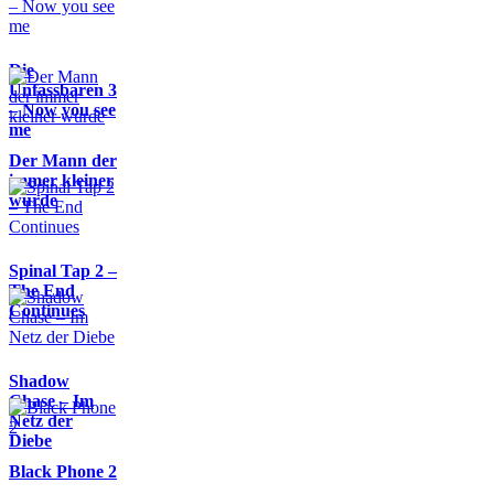
Die
Unfassbaren 3
– Now you see
me
Der Mann der
immer kleiner
wurde
Spinal Tap 2 –
The End
Continues
Shadow
Chase – Im
Netz der
Diebe
Black Phone 2