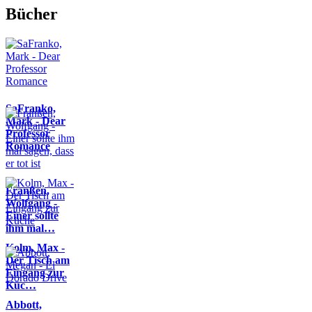
Bücher
SaFranko,
Mark - Dear
Professor
Romance
Franßen,
Wolfgang -
Einer sollte
ihm mal…
Kolm, Max -
Der Tisch am
Eingang zur
Küc…
Abbott,