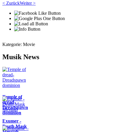
< Zurück
Weiter >
Kategorie:
Movie
Musik News
Temple of
dread-
Dreadspawn
dominion
Exumer -
Death Mask
Messiah