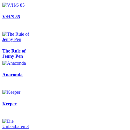
V/H/S 85
The Rule of
Jenny Pen
Anaconda
Keeper