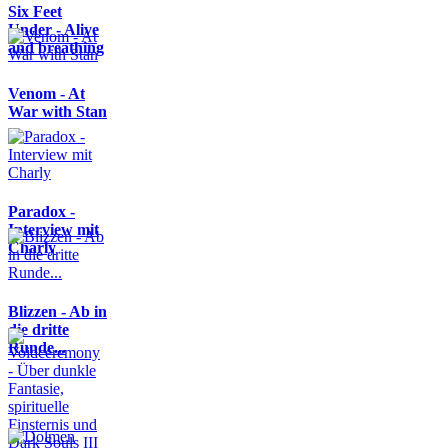
Six Feet
Under - Alive
and breathing
Venom - At
War with Stan
Paradox -
Interview mit
Charly
Blizzen - Ab in
die dritte
Runde...