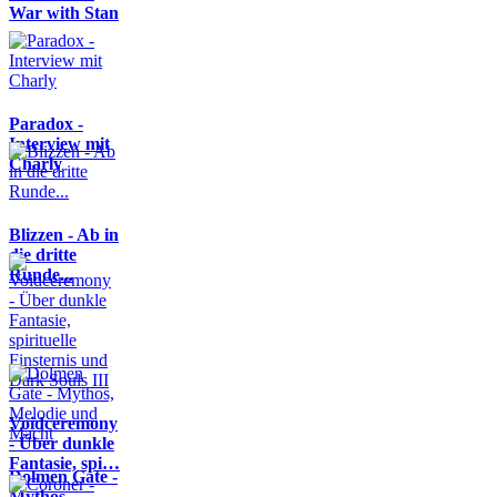
War with Stan
Paradox -
Interview mit
Charly
Blizzen - Ab in
die dritte
Runde...
Voidceremony
- Über dunkle
Fantasie, spi…
Dolmen Gate -
Mythos,