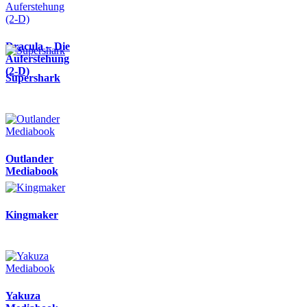
Dracula – Die
Auferstehung
(2-D)
Supershark
Outlander
Mediabook
Kingmaker
Yakuza