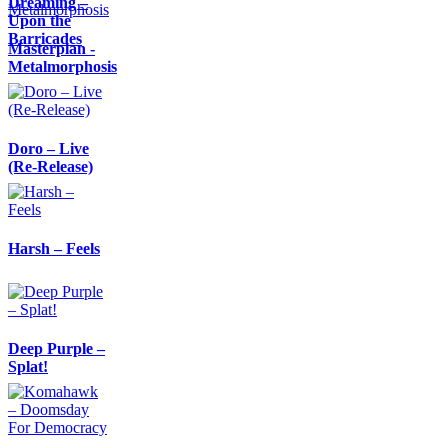
Dreaming –
Upon the
Barricades
Masterplan -
Metalmorphosis
Doro – Live
(Re-Release)
Harsh – Feels
Deep Purple –
Splat!