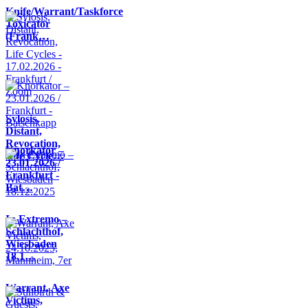
Knife/Warrant/Taskforce
Toxicator
(Frank…
Sylosis,
Distant,
Revocation,
Knorkator –
Life Cycle…
23.01.2026 /
Frankfurt -
Bat…
In Extremo –
Schlachthof,
Wiesbaden
18.1…
Warrant, Axe
Victims,