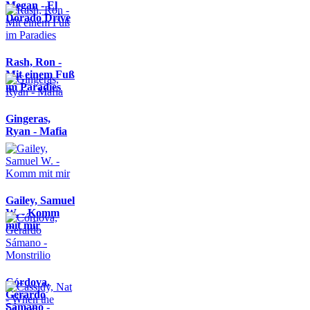
Megan - El
Dorado Drive
Rash, Ron -
Mit einem Fuß
im Paradies
Gingeras,
Ryan - Mafia
Gailey, Samuel
W. - Komm
mit mir
Córdova,
Gerardo
Sámano -