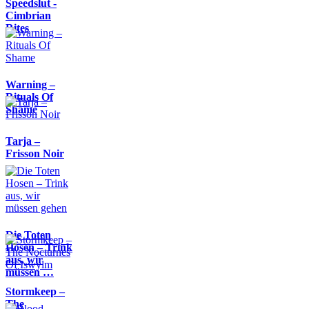
Speedslut -
Cimbrian
Rites
Warning –
Rituals Of
Shame
Tarja –
Frisson Noir
Die Toten
Hosen – Trink
aus, wir
müssen …
Stormkeep –
The