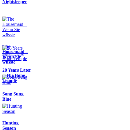
Nightsleeper
The
Housemaid –
Wenn Sie
wüsste
28 Years Later
– The Bone
Temple
Song Sung
Blue
Hunting
Season