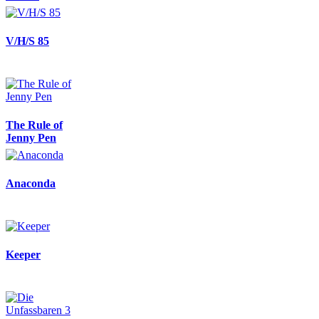
V/H/S 85
The Rule of
Jenny Pen
Anaconda
Keeper