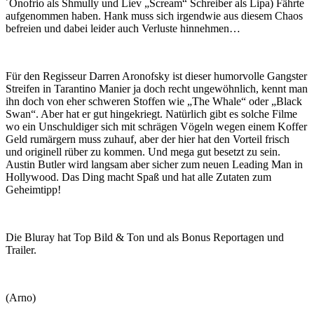
´Onofrio als Shmully und Liev „Scream“ Schreiber als Lipa) Fährte
aufgenommen haben. Hank muss sich irgendwie aus diesem Chaos
befreien und dabei leider auch Verluste hinnehmen…
Für den Regisseur Darren Aronofsky ist dieser humorvolle Gangster
Streifen in Tarantino Manier ja doch recht ungewöhnlich, kennt man
ihn doch von eher schweren Stoffen wie „The Whale“ oder „Black
Swan“. Aber hat er gut hingekriegt. Natürlich gibt es solche Filme
wo ein Unschuldiger sich mit schrägen Vögeln wegen einem Koffer
Geld rumärgern muss zuhauf, aber der hier hat den Vorteil frisch
und originell rüber zu kommen. Und mega gut besetzt zu sein.
Austin Butler wird langsam aber sicher zum neuen Leading Man in
Hollywood. Das Ding macht Spaß und hat alle Zutaten zum
Geheimtipp!
Die Bluray hat Top Bild & Ton und als Bonus Reportagen und
Trailer.
(Arno)