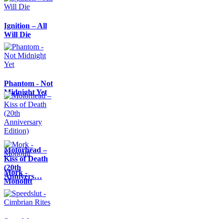
Ignition – All
Will Die
Phantom - Not
Midnight Yet
Motörhead –
Kiss of Death
(20th
Mork -
Annivers…
Monolitt