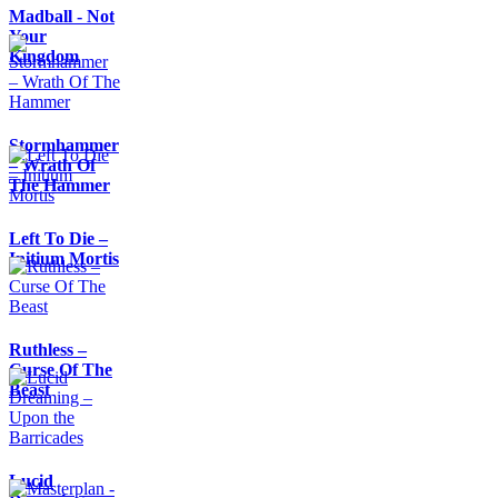
Madball - Not
Your
Kingdom
Stormhammer
– Wrath Of
The Hammer
Left To Die –
Initium Mortis
Ruthless –
Curse Of The
Beast
Lucid