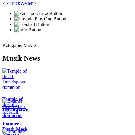
< Zurück
Weiter >
Kategorie:
Movie
Musik News
Temple of
dread-
Dreadspawn
dominion
Exumer -
Death Mask
Messiah