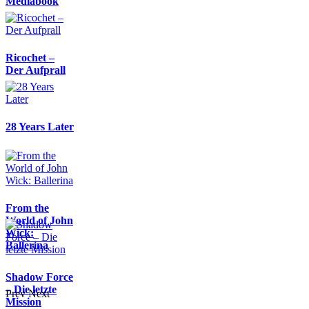
Mediabook
Ricochet –
Der Aufprall
28 Years Later
From the
World of John
Wick:
Ballerina
Shadow Force
– Die letzte
Prev
Next
Mission