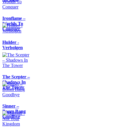
Ironflame –
Worlds To
Conquer
Hulder -
Verbolgen
The Scepter –
Shadows In
The Tower
Sinner –
Boom Bang
Goodbye