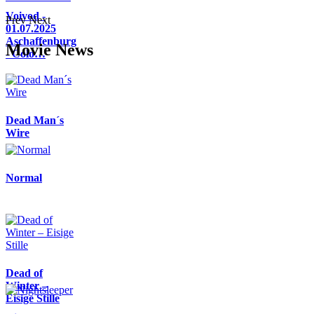
Voivod -
Prev
Next
01.07.2025
Aschaffenburg
Movie News
- Colo…
Dead Man´s
Wire
Normal
Dead of
Winter –
Eisige Stille