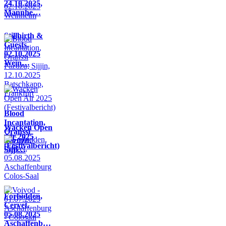
24.10.2025,
Mannhe…
Stillbirth &
Guests,
02.10.2025
Wein…
Blood
Incantation,
Wacken Open
Oranssi
Air 2025
Pazuzu,
(Festivalbericht)
Sijji…
Forbidden,
Cervet,
05.08.2025
Aschaffenb…