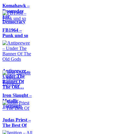
Komahawk –
Doomsday
For
Democracy
FB1964 –
Punk und so
Antipeewee –
Under The
Banner Of
The Old…
Iron Slaught –
Metallic
Torments
Judas Priest –
The Best Of