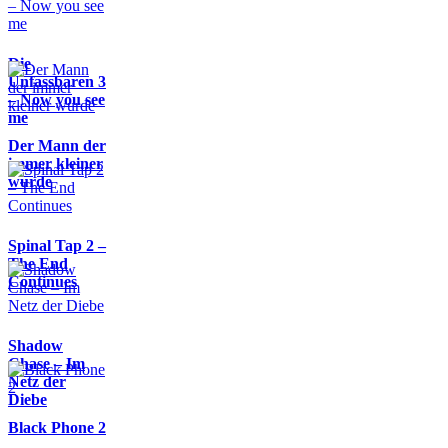
Die
Unfassbaren 3
– Now you see
me
Der Mann der
immer kleiner
wurde
Spinal Tap 2 –
The End
Continues
Shadow
Chase – Im
Netz der
Diebe
Black Phone 2