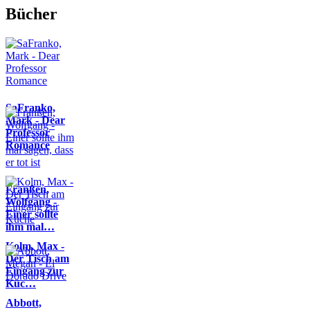
Bücher
SaFranko,
Mark - Dear
Professor
Romance
Franßen,
Wolfgang -
Einer sollte
ihm mal…
Kolm, Max -
Der Tisch am
Eingang zur
Küc…
Abbott,