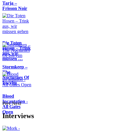
Tarja –
Frisson Noir
Die Toten
Hosen – Trink
aus, wir
müssen …
Stormkeep –
The
Nocturnes Of
Iswylm
Blood
Incantation -
Prev
Next
All Gates
Open
Interviews