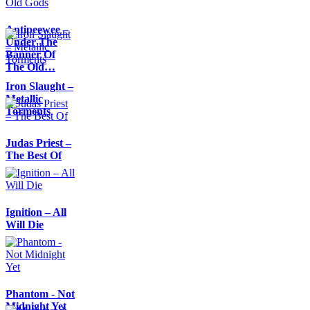
Antipeewee –
Under The
Banner Of
The Old…
Iron Slaught –
Metallic
Torments
Judas Priest –
The Best Of
Ignition – All
Will Die
Phantom - Not
Midnight Yet