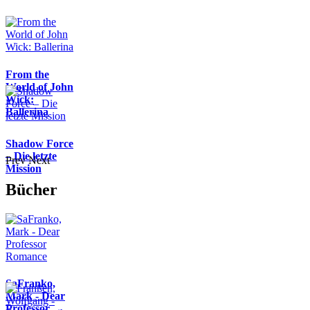
From the
World of John
Wick:
Ballerina
Shadow Force
– Die letzte
Prev
Next
Mission
Bücher
SaFranko,
Mark - Dear
Professor