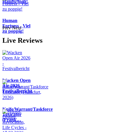
Handschrift!
Human
Fortress - Viel
Prev
Next
zu poppig!
Live Reviews
Wacken Open
Air 2026 -
Festivalbericht
Knife/Warrant/Taskforce
Toxicator
(Frank…