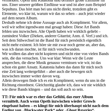
vermeiden. Opeth und Katatonia sind definitiv große Einflüsse für
uns. Einer unserer größten Einflüsse war und ist aber zum Beispiel
Sepultura. Das hört man bei uns nicht direkt, trotzdem gibt es
Elemente, wo klar ist, warum wir das so sehen – auch jetzt wieder
auf dem neuen Album.
Deshalb nehme ich deine Aussage auch als Kompliment. Vor allem,
weil wir selbst irgendwann mal gesagt haben: Diese Art Bands
fehlen uns inzwischen. Alte Opeth haben wir wirklich geliebt –
zumindest Volker (Dieken, anderer Gitarrist; Anm. d. Verf.) und ich.
Seit dem Stilwechsel ist die Band für mich persönlich eigentlich
nicht mehr existent. Ich höre sie mir zwar noch gerne an, aber das,
was ich daran mochte, ist für mich verschwunden.
Wir wollten das aber nicht kopieren und nicht eine von vielen Bands
sein, die das versuchen. Uns war klar: Wenn wir die Leute
ansprechen, die diese Musik genauso vermissen wie wir, ist das
schon ein guter Ansatz. Katatonia haben das dann für mich noch
eine Zeit lang weitergeführt – aber auch die bewegen sich
inzwischen immer weiter davon weg.
Allein deswegen finde ich es ein Kompliment, wenn du uns in die
Richtung einordnest. Gleichzeitig glaube ich, dass wir nie wirklich
wie diese Bands klingen – und das soll auch so sein.
TT: Für mich war es eher das Gefühl, das euer Album
vermittelt. Auch wenn Opeth inzwischen wieder Growls
eingebaut haben – es klingt für mich überhaupt nicht nach dem
Feeling von „Blackwater Park“ oder „Ghost Reveries“.