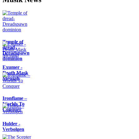
Temple of
dread-
Dreadspawn
dominion
Exumer -
Death Mask
Messiah
Ironflame –
Worlds To
Conquer
Hulder -
Verbolgen