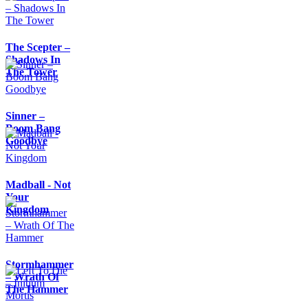
The Scepter –
Shadows In
The Tower
Sinner –
Boom Bang
Goodbye
Madball - Not
Your
Kingdom
Stormhammer
– Wrath Of
The Hammer