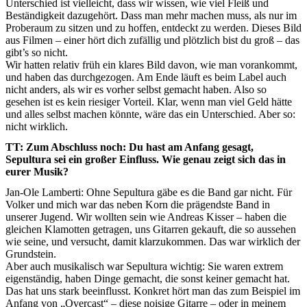
Unterschied ist vielleicht, dass wir wissen, wie viel Fleiß und
Beständigkeit dazugehört. Dass man mehr machen muss, als nur im
Proberaum zu sitzen und zu hoffen, entdeckt zu werden. Dieses Bild
aus Filmen – einer hört dich zufällig und plötzlich bist du groß – das
gibt’s so nicht.
Wir hatten relativ früh ein klares Bild davon, wie man vorankommt,
und haben das durchgezogen. Am Ende läuft es beim Label auch
nicht anders, als wir es vorher selbst gemacht haben. Also so
gesehen ist es kein riesiger Vorteil. Klar, wenn man viel Geld hätte
und alles selbst machen könnte, wäre das ein Unterschied. Aber so:
nicht wirklich.
TT: Zum Abschluss noch: Du hast am Anfang gesagt,
Sepultura sei ein großer Einfluss. Wie genau zeigt sich das in
eurer Musik?
Jan-Ole Lamberti: Ohne Sepultura gäbe es die Band gar nicht. Für
Volker und mich war das neben Korn die prägendste Band in
unserer Jugend. Wir wollten sein wie Andreas Kisser – haben die
gleichen Klamotten getragen, uns Gitarren gekauft, die so aussehen
wie seine, und versucht, damit klarzukommen. Das war wirklich der
Grundstein.
Aber auch musikalisch war Sepultura wichtig: Sie waren extrem
eigenständig, haben Dinge gemacht, die sonst keiner gemacht hat.
Das hat uns stark beeinflusst. Konkret hört man das zum Beispiel im
Anfang von „Overcast“ – diese noisige Gitarre – oder in meinem