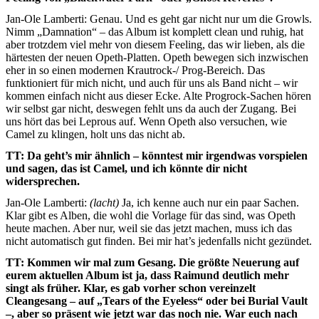
Jan-Ole Lamberti: Genau. Und es geht gar nicht nur um die Growls.
Nimm „Damnation“ – das Album ist komplett clean und ruhig, hat
aber trotzdem viel mehr von diesem Feeling, das wir lieben, als die
härtesten der neuen Opeth-Platten. Opeth bewegen sich inzwischen
eher in so einen modernen Krautrock-/ Prog-Bereich. Das
funktioniert für mich nicht, und auch für uns als Band nicht – wir
kommen einfach nicht aus dieser Ecke. Alte Progrock-Sachen hören
wir selbst gar nicht, deswegen fehlt uns da auch der Zugang. Bei
uns hört das bei Leprous auf. Wenn Opeth also versuchen, wie
Camel zu klingen, holt uns das nicht ab.
TT: Da geht’s mir ähnlich – könntest mir irgendwas vorspielen
und sagen, das ist Camel, und ich könnte dir nicht
widersprechen.
Jan-Ole Lamberti:
(lacht)
Ja, ich kenne auch nur ein paar Sachen.
Klar gibt es Alben, die wohl die Vorlage für das sind, was Opeth
heute machen. Aber nur, weil sie das jetzt machen, muss ich das
nicht automatisch gut finden. Bei mir hat’s jedenfalls nicht gezündet.
TT: Kommen wir mal zum Gesang. Die größte Neuerung auf
eurem aktuellen Album ist ja, dass Raimund deutlich mehr
singt als früher. Klar, es gab vorher schon vereinzelt
Cleangesang – auf „Tears of the Eyeless“ oder bei Burial Vault
–, aber so präsent wie jetzt war das noch nie. War euch nach