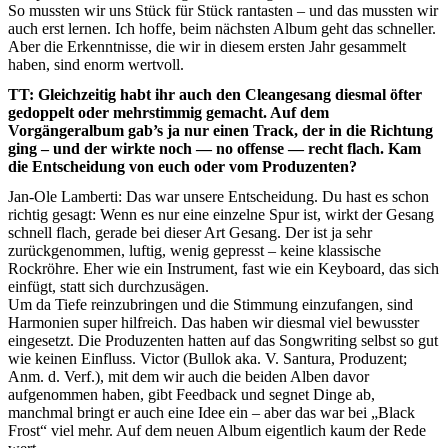
So mussten wir uns Stück für Stück rantasten – und das mussten wir
auch erst lernen. Ich hoffe, beim nächsten Album geht das schneller.
Aber die Erkenntnisse, die wir in diesem ersten Jahr gesammelt
haben, sind enorm wertvoll.
TT: Gleichzeitig habt ihr auch den Cleangesang diesmal öfter
gedoppelt oder mehrstimmig gemacht. Auf dem
Vorgängeralbum gab’s ja nur einen Track, der in die Richtung
ging – und der wirkte noch — no offense — recht flach. Kam
die Entscheidung von euch oder vom Produzenten?
Jan-Ole Lamberti: Das war unsere Entscheidung. Du hast es schon
richtig gesagt: Wenn es nur eine einzelne Spur ist, wirkt der Gesang
schnell flach, gerade bei dieser Art Gesang. Der ist ja sehr
zurückgenommen, luftig, wenig gepresst – keine klassische
Rockröhre. Eher wie ein Instrument, fast wie ein Keyboard, das sich
einfügt, statt sich durchzusägen.
Um da Tiefe reinzubringen und die Stimmung einzufangen, sind
Harmonien super hilfreich. Das haben wir diesmal viel bewusster
eingesetzt. Die Produzenten hatten auf das Songwriting selbst so gut
wie keinen Einfluss. Victor (Bullok aka. V. Santura, Produzent;
Anm. d. Verf.), mit dem wir auch die beiden Alben davor
aufgenommen haben, gibt Feedback und segnet Dinge ab,
manchmal bringt er auch eine Idee ein – aber das war bei „Black
Frost“ viel mehr. Auf dem neuen Album eigentlich kaum der Rede