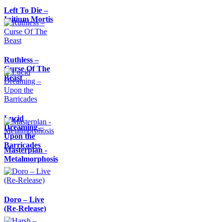
Left To Die –
Initium Mortis
Ruthless –
Curse Of The
Beast
Lucid
Dreaming –
Upon the
Barricades
Masterplan -
Metalmorphosis
Doro – Live
(Re-Release)