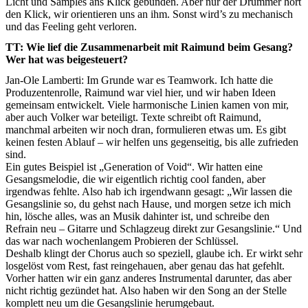
Licht und Samples ans Klick gebunden. Aber nur der Drummer hört
den Klick, wir orientieren uns an ihm. Sonst wird’s zu mechanisch
und das Feeling geht verloren.
TT: Wie lief die Zusammenarbeit mit Raimund beim Gesang?
Wer hat was beigesteuert?
Jan-Ole Lamberti: Im Grunde war es Teamwork. Ich hatte die
Produzentenrolle, Raimund war viel hier, und wir haben Ideen
gemeinsam entwickelt. Viele harmonische Linien kamen von mir,
aber auch Volker war beteiligt. Texte schreibt oft Raimund,
manchmal arbeiten wir noch dran, formulieren etwas um. Es gibt
keinen festen Ablauf – wir helfen uns gegenseitig, bis alle zufrieden
sind.
Ein gutes Beispiel ist „Generation of Void“. Wir hatten eine
Gesangsmelodie, die wir eigentlich richtig cool fanden, aber
irgendwas fehlte. Also hab ich irgendwann gesagt: „Wir lassen die
Gesangslinie so, du gehst nach Hause, und morgen setze ich mich
hin, lösche alles, was an Musik dahinter ist, und schreibe den
Refrain neu – Gitarre und Schlagzeug direkt zur Gesangslinie.“ Und
das war nach wochenlangem Probieren der Schlüssel.
Deshalb klingt der Chorus auch so speziell, glaube ich. Er wirkt sehr
losgelöst vom Rest, fast reingehauen, aber genau das hat gefehlt.
Vorher hatten wir ein ganz anderes Instrumental darunter, das aber
nicht richtig gezündet hat. Also haben wir den Song an der Stelle
komplett neu um die Gesangslinie herumgebaut.