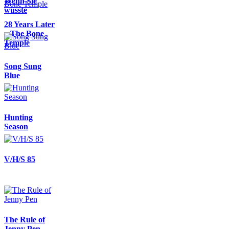
Wenn Sie
wüsste
28 Years Later
– The Bone
Temple
Song Sung
Blue
Hunting
Season
V/H/S 85
The Rule of
Jenny Pen