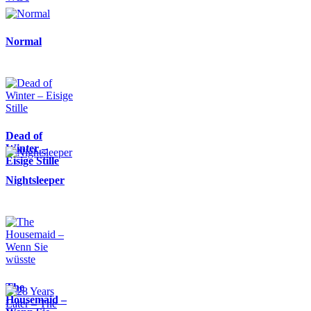
Normal
Dead of
Winter –
Eisige Stille
Nightsleeper
The
Housemaid –