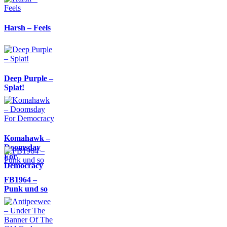
Harsh – Feels
Deep Purple –
Splat!
Komahawk –
Doomsday
For
Democracy
FB1964 –
Punk und so