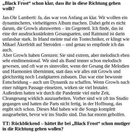
„Black Frost“ schon klar, dass ihr in diese Richtung gehen
wollt?
Jan-Ole Lamberti: Ja, das war von Anfang an klar. Wir wollten ein
dynamischeres, vielseitigeres Album machen. Dabei geht es nicht
darum, die Growls abzuwerten – im Gegenteil. Ich finde, das ist
eine der ausdrucksstärksten Gesangsarten, und Raimund ist darin
unfassbar stark. In Irland meinte mal ein Tontechniker, er klingt wie
Mikael Åkerfeldt auf Steroiden – und genau so empfinde ich das
auch.
Aber Growls haben Grenzen: Sie sind extrem, aber melodisch eben
sehr eindimensional. Wir sind als Band immer schon melodisch
gewesen, und oft war es sinnvoller, wenn der Gesang die Melodien
und Harmonien übernimmt, statt dass wir alles mit Growls und
gleichzeitig noch Leadgitarren zubauen. Das war eine bewusste
Entscheidung – auch um Dynamik zu schaffen. Wenn Growls nach
einer ruhigen Passage einsetzen, wirken sie viel brutaler.
Außerdem hatten wir durch die Pandemie viel mehr Zeit,
Cleangesang wirklich auszuarbeiten. Vorher sind wir oft ins Studio
gegangen und hatten die Parts nicht fertig, in der Hoffnung, das
ergibt sich schon. Dieses Mal haben wir die Songs komplett
ausgearbeitet, bevor wir ins Studio sind. Das hat enorm geholfen.
TT: Rückblickend – hättet ihr bei „Black Frost“ schon mutiger
in die Richtung gehen wollen?