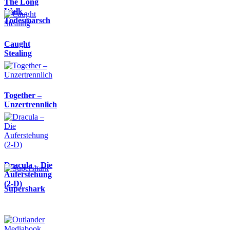
The Long
Walk -
Todesmarsch
Caught
Stealing
Together –
Unzertrennlich
Dracula – Die
Auferstehung
(2-D)
Supershark