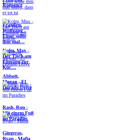
Romance
Franßen,
Wolfgang -
Einer sollte
ihm mal…
Kolm, Max -
Der Tisch am
Eingang zur
Küc…
Abbott,
Megan - El
Dorado Drive
Rash, Ron -
Mit einem Fuß
im Paradies
Gingeras,
Ryan - Mafia