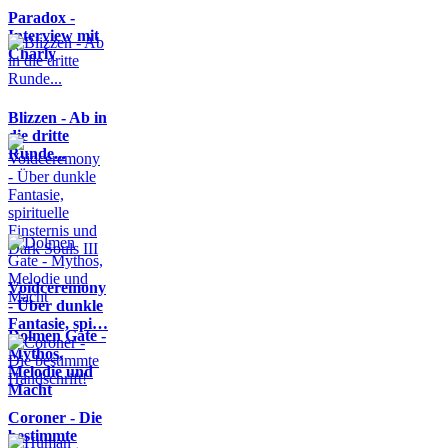
Paradox -
Interview mit
Charly
Blizzen - Ab in
die dritte
Runde...
Voidceremony
- Über dunkle
Fantasie, spi…
Dolmen Gate -
Mythos,
Melodie und
Macht
Coroner - Die
bestimmte