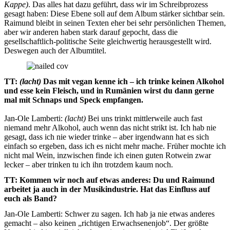
Kappe)
. Das alles hat dazu geführt, dass wir im Schreibprozess
gesagt haben: Diese Ebene soll auf dem Album stärker sichtbar sein.
Raimund bleibt in seinen Texten eher bei sehr persönlichen Themen,
aber wir anderen haben stark darauf gepocht, dass die
gesellschaftlich-politische Seite gleichwertig herausgestellt wird.
Deswegen auch der Albumtitel.
TT:
(lacht)
Das mit vegan kenne ich – ich trinke keinen Alkohol
und esse kein Fleisch, und in Rumänien wirst du dann gerne
mal mit Schnaps und Speck empfangen.
Jan-Ole Lamberti:
(lacht)
Bei uns trinkt mittlerweile auch fast
niemand mehr Alkohol, auch wenn das nicht strikt ist. Ich hab nie
gesagt, dass ich nie wieder trinke – aber irgendwann hat es sich
einfach so ergeben, dass ich es nicht mehr mache. Früher mochte ich
nicht mal Wein, inzwischen finde ich einen guten Rotwein zwar
lecker – aber trinken tu ich ihn trotzdem kaum noch.
TT: Kommen wir noch auf etwas anderes: Du und Raimund
arbeitet ja auch in der Musikindustrie. Hat das Einfluss auf
euch als Band?
Jan-Ole Lamberti: Schwer zu sagen. Ich hab ja nie etwas anderes
gemacht – also keinen „richtigen Erwachsenenjob“. Der größte