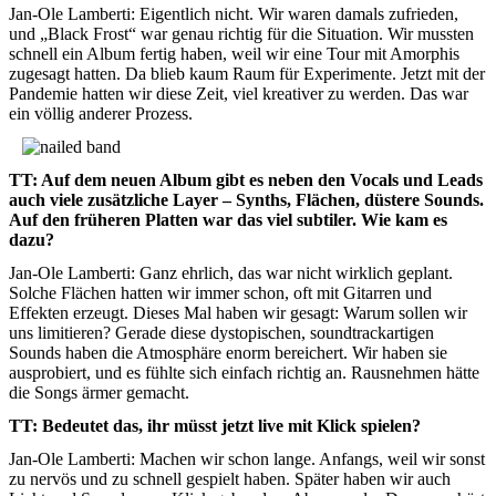
Jan-Ole Lamberti: Eigentlich nicht. Wir waren damals zufrieden,
und „Black Frost“ war genau richtig für die Situation. Wir mussten
schnell ein Album fertig haben, weil wir eine Tour mit Amorphis
zugesagt hatten. Da blieb kaum Raum für Experimente. Jetzt mit der
Pandemie hatten wir diese Zeit, viel kreativer zu werden. Das war
ein völlig anderer Prozess.
TT: Auf dem neuen Album gibt es neben den Vocals und Leads
auch viele zusätzliche Layer – Synths, Flächen, düstere Sounds.
Auf den früheren Platten war das viel subtiler. Wie kam es
dazu?
Jan-Ole Lamberti: Ganz ehrlich, das war nicht wirklich geplant.
Solche Flächen hatten wir immer schon, oft mit Gitarren und
Effekten erzeugt. Dieses Mal haben wir gesagt: Warum sollen wir
uns limitieren? Gerade diese dystopischen, soundtrackartigen
Sounds haben die Atmosphäre enorm bereichert. Wir haben sie
ausprobiert, und es fühlte sich einfach richtig an. Rausnehmen hätte
die Songs ärmer gemacht.
TT: Bedeutet das, ihr müsst jetzt live mit Klick spielen?
Jan-Ole Lamberti: Machen wir schon lange. Anfangs, weil wir sonst
zu nervös und zu schnell gespielt haben. Später haben wir auch