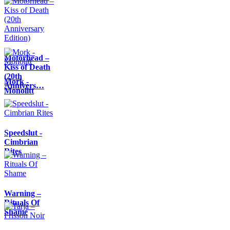
Motörhead –
Kiss of Death
(20th
Mork -
Annivers…
Monolitt
Speedslut -
Cimbrian
Rites
Warning –
Rituals Of
Shame