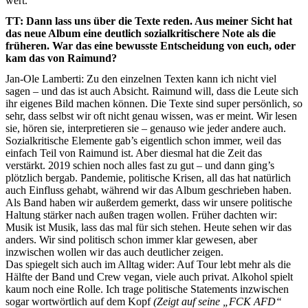
wert.
TT: Dann lass uns über die Texte reden. Aus meiner Sicht hat
das neue Album eine deutlich sozialkritischere Note als die
früheren. War das eine bewusste Entscheidung von euch, oder
kam das von Raimund?
Jan-Ole Lamberti: Zu den einzelnen Texten kann ich nicht viel
sagen – und das ist auch Absicht. Raimund will, dass die Leute sich
ihr eigenes Bild machen können. Die Texte sind super persönlich, so
sehr, dass selbst wir oft nicht genau wissen, was er meint. Wir lesen
sie, hören sie, interpretieren sie – genauso wie jeder andere auch.
Sozialkritische Elemente gab’s eigentlich schon immer, weil das
einfach Teil von Raimund ist. Aber diesmal hat die Zeit das
verstärkt. 2019 schien noch alles fast zu gut – und dann ging’s
plötzlich bergab. Pandemie, politische Krisen, all das hat natürlich
auch Einfluss gehabt, während wir das Album geschrieben haben.
Als Band haben wir außerdem gemerkt, dass wir unsere politische
Haltung stärker nach außen tragen wollen. Früher dachten wir:
Musik ist Musik, lass das mal für sich stehen. Heute sehen wir das
anders. Wir sind politisch schon immer klar gewesen, aber
inzwischen wollen wir das auch deutlicher zeigen.
Das spiegelt sich auch im Alltag wider: Auf Tour lebt mehr als die
Hälfte der Band und Crew vegan, viele auch privat. Alkohol spielt
kaum noch eine Rolle. Ich trage politische Statements inzwischen
sogar wortwörtlich auf dem Kopf
(Zeigt auf seine „FCK AFD“