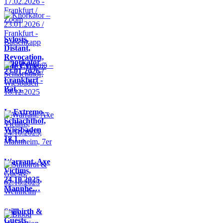
Sylosis,
Distant,
Revocation,
Knorkator –
Life Cycle…
23.01.2026 /
Frankfurt -
Bat…
In Extremo –
Schlachthof,
Wiesbaden
18.1…
Warrant, Axe
Victims,
24.10.2025,
Mannhe…
Stillbirth &
Guests,