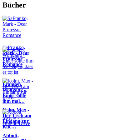
Bücher
SaFranko,
Mark - Dear
Professor
Romance
Franßen,
Wolfgang -
Einer sollte
ihm mal…
Kolm, Max -
Der Tisch am
Eingang zur
Küc…
Abbott,