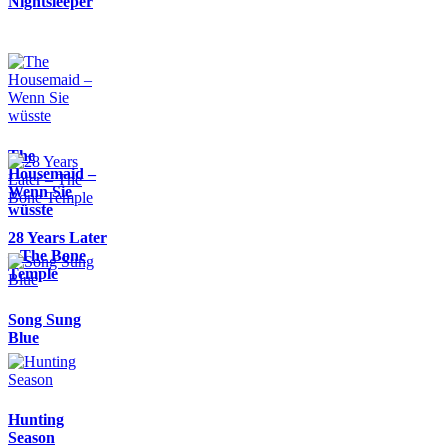
Nightsleeper
The
Housemaid –
Wenn Sie
wüsste
28 Years Later
– The Bone
Temple
Song Sung
Blue
Hunting
Season