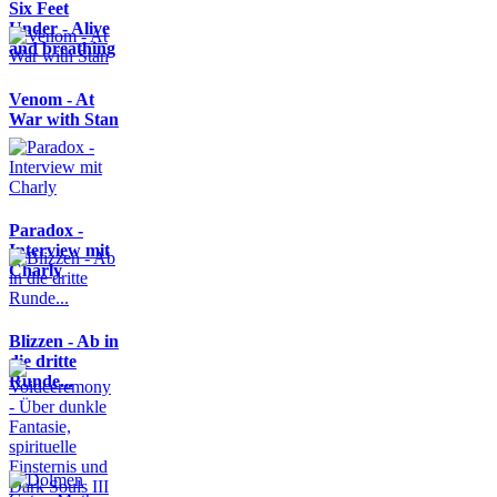
Six Feet
Under - Alive
and breathing
Venom - At
War with Stan
Paradox -
Interview mit
Charly
Blizzen - Ab in
die dritte
Runde...