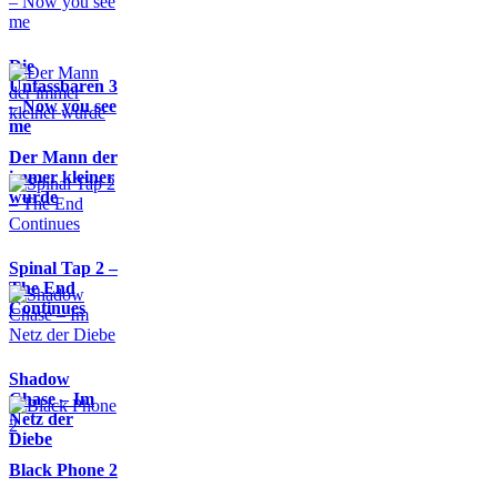
Die
Unfassbaren 3
– Now you see
me
Der Mann der
immer kleiner
wurde
Spinal Tap 2 –
The End
Continues
Shadow
Chase – Im
Netz der
Diebe
Black Phone 2