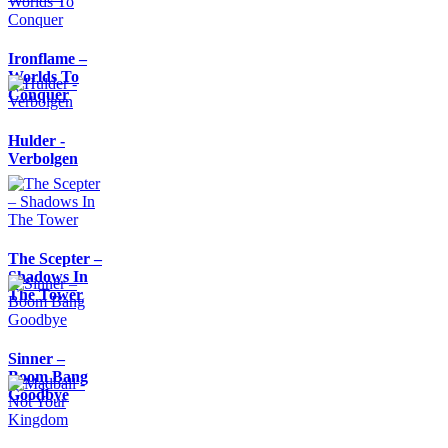
Ironflame –
Worlds To
Conquer
Hulder -
Verbolgen
The Scepter –
Shadows In
The Tower
Sinner –
Boom Bang
Goodbye