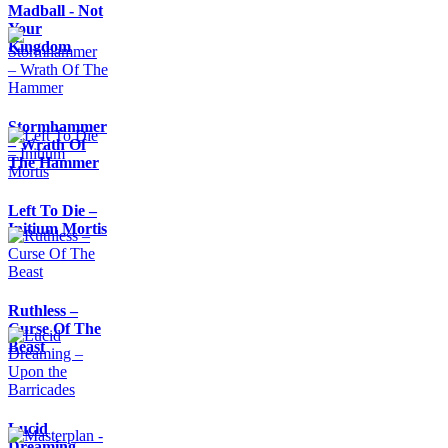
Madball - Not
Your
Kingdom
Stormhammer
– Wrath Of
The Hammer
Left To Die –
Initium Mortis
Ruthless –
Curse Of The
Beast
Lucid
Dreaming –