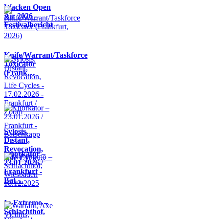
Wacken Open
Air 2026 -
Festivalbericht
Knife/Warrant/Taskforce
Toxicator
(Frank…
Sylosis,
Distant,
Revocation,
Knorkator –
Life Cycle…
23.01.2026 /
Frankfurt -
Bat…
In Extremo –
Schlachthof,