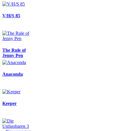
V/H/S 85
The Rule of
Jenny Pen
Anaconda
Keeper