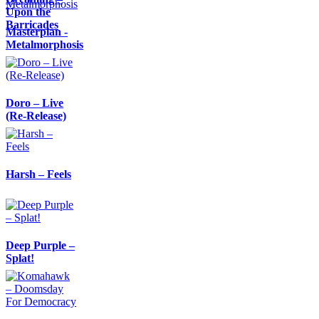
Upon the
Barricades
Masterplan -
Metalmorphosis
Doro – Live
(Re-Release)
Harsh – Feels
Deep Purple –
Splat!