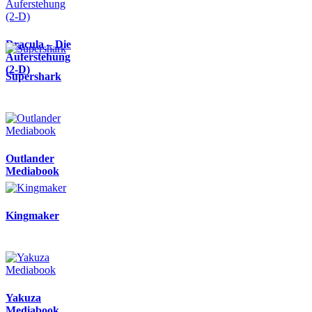
Dracula – Die
Auferstehung
(2-D)
Supershark
Outlander
Mediabook
Kingmaker
Yakuza
Mediabook