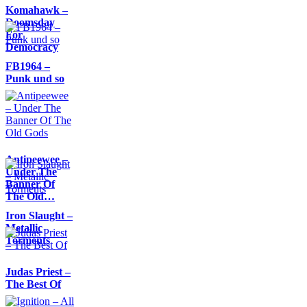
Komahawk –
Doomsday
For
Democracy
FB1964 –
Punk und so
Antipeewee –
Under The
Banner Of
The Old…
Iron Slaught –
Metallic
Torments
Judas Priest –
The Best Of