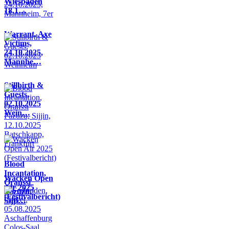
Wiesbaden
18.1…
Warrant, Axe
Victims,
24.10.2025,
Mannhe…
Stillbirth &
Guests,
02.10.2025
Wein…
Blood
Incantation,
Wacken Open
Oranssi
Air 2025
Pazuzu,
(Festivalbericht)
Sijji…