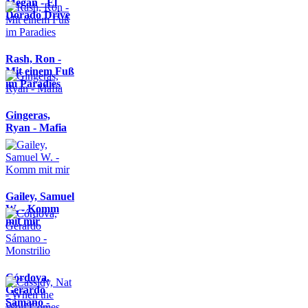
Megan - El
Dorado Drive
Rash, Ron -
Mit einem Fuß
im Paradies
Gingeras,
Ryan - Mafia
Gailey, Samuel
W. - Komm
mit mir
Córdova,
Gerardo
Sámano -