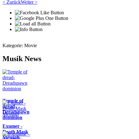
< Zurück
Weiter >
Kategorie:
Movie
Musik News
Temple of
dread-
Dreadspawn
dominion
Exumer -
Death Mask
Messiah