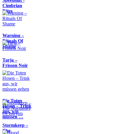
Speedslut -
Cimbrian
Rites
Warning –
Rituals Of
Shame
Tarja –
Frisson Noir
Die Toten
Hosen – Trink
aus, wir
müssen …
Stormkeep –
The