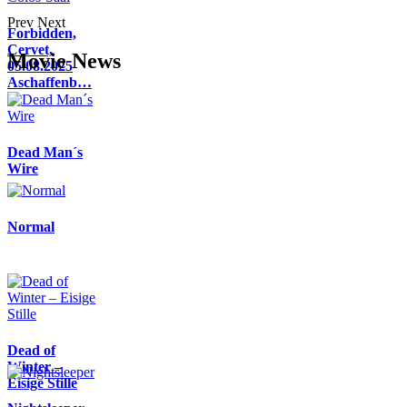
Prev
Next
Forbidden,
Cervet,
Movie News
05.08.2025
Aschaffenb…
Dead Man´s
Wire
Normal
Dead of
Winter –
Eisige Stille