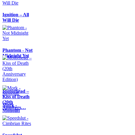
Ignition – All
Will Die
Phantom - Not
Midnight Yet
Motörhead –
Kiss of Death
(20th
Mork -
Annivers…
Monolitt