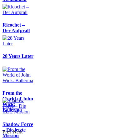
Ricochet –
Der Aufprall
28 Years Later
From the
World of John
Wick:
Ballerina
Shadow Force
– Die letzte
Prev
Next
Mission