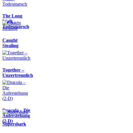
The Long
Walk -
Todesmarsch
Caught
Stealing
Together –
Unzertrennlich
Dracula – Die
Auferstehung
(2-D)
Supershark