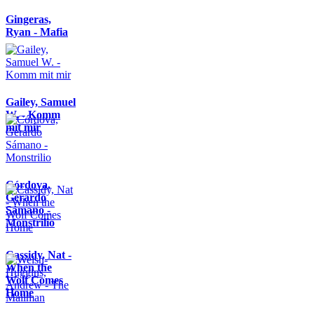
Gingeras,
Ryan - Mafia
Gailey, Samuel
W. - Komm
mit mir
Córdova,
Gerardo
Sámano -
Monstrilio
Cassidy, Nat -
When the
Wolf Comes
Home