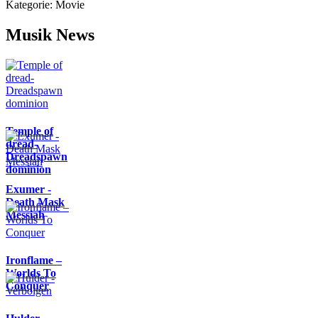
Kategorie:
Movie
Musik News
Temple of
dread-
Dreadspawn
dominion
Exumer -
Death Mask
Messiah
Ironflame –
Worlds To
Conquer