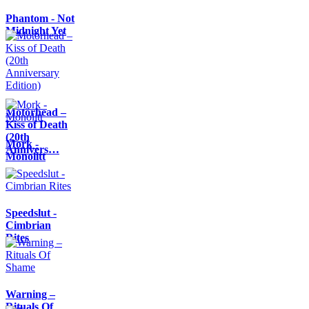
Phantom - Not
Midnight Yet
Motörhead –
Kiss of Death
(20th
Mork -
Annivers…
Monolitt
Speedslut -
Cimbrian
Rites
Warning –
Rituals Of