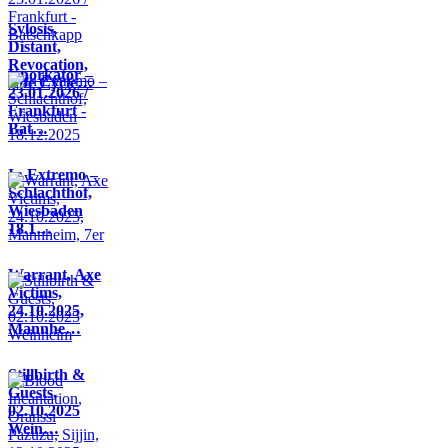
Sylosis,
Distant,
Revocation,
Knorkator –
Life Cycle…
23.01.2026 /
Frankfurt -
Bat…
In Extremo –
Schlachthof,
Wiesbaden
18.1…
Warrant, Axe
Victims,
24.10.2025,
Mannhe…
Stillbirth &
Guests,
02.10.2025
Wein…