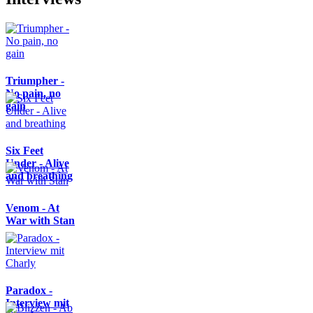
Triumpher -
No pain, no
gain
Six Feet
Under - Alive
and breathing
Venom - At
War with Stan
Paradox -
Interview mit