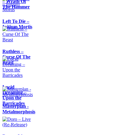
– Wrath Of
The Hammer
Left To Die –
Initium Mortis
Ruthless –
Curse Of The
Beast
Lucid
Dreaming –
Upon the
Barricades
Masterplan -
Metalmorphosis