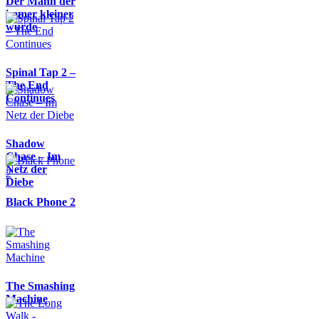
Der Mann der
immer kleiner
wurde
Spinal Tap 2 –
The End
Continues
Shadow
Chase – Im
Netz der
Diebe
Black Phone 2
The Smashing
Machine