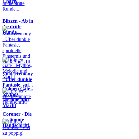
Charly
Blizzen - Ab in
die dritte
Runde...
Voidceremony
- Über dunkle
Fantasie, spi…
Dolmen Gate -
Mythos,
Melodie und
Macht
Coroner - Die
bestimmte
Handschrift!