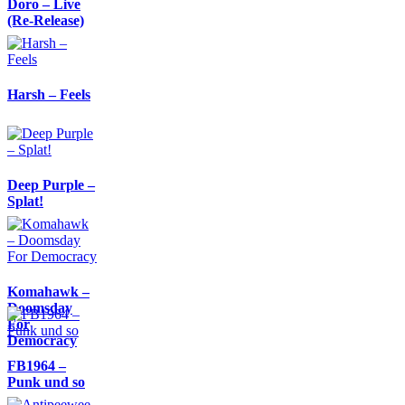
Doro – Live
(Re-Release)
Harsh – Feels
Deep Purple –
Splat!
Komahawk –
Doomsday
For
Democracy
FB1964 –
Punk und so