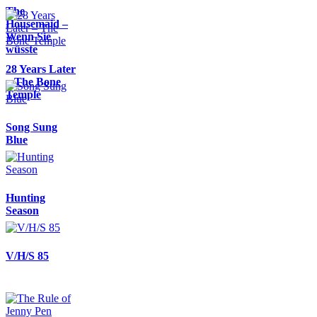
The
Housemaid –
Wenn Sie
wüsste
28 Years Later
– The Bone
Temple
Song Sung
Blue
Hunting
Season
V/H/S 85