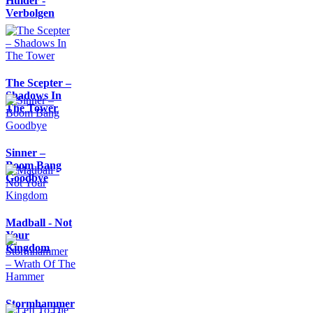
Hulder -
Verbolgen
The Scepter –
Shadows In
The Tower
Sinner –
Boom Bang
Goodbye
Madball - Not
Your
Kingdom
Stormhammer