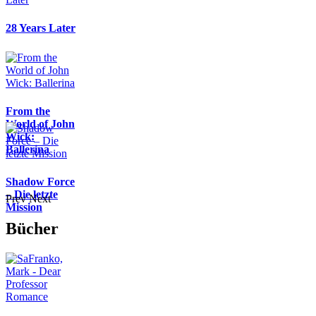
28 Years Later
From the
World of John
Wick:
Ballerina
Shadow Force
– Die letzte
Prev
Next
Mission
Bücher