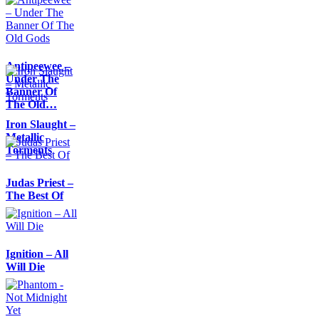
Antipeewee –
Under The
Banner Of
The Old…
Iron Slaught –
Metallic
Torments
Judas Priest –
The Best Of
Ignition – All
Will Die