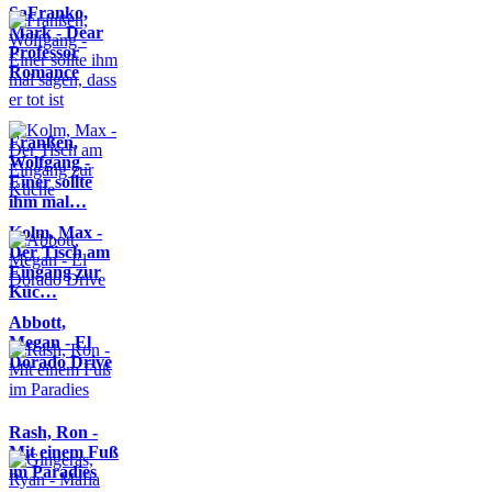
SaFranko,
Mark - Dear
Professor
Romance
Franßen,
Wolfgang -
Einer sollte
ihm mal…
Kolm, Max -
Der Tisch am
Eingang zur
Küc…
Abbott,
Megan - El
Dorado Drive
Rash, Ron -
Mit einem Fuß
im Paradies